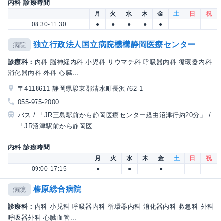
内科 診療時間
月
火
水
木
金
土
日
祝
08:30-11:30
●
●
●
●
●
独立行政法人国立病院機構静岡医療センター
病院
診療科：
内科 脳神経内科 小児科 リウマチ科 呼吸器内科 循環器内科
消化器内科 外科 心臓...
〒4118611 静岡県駿東郡清水町長沢762-1
055-975-2000
バス / 「JR三島駅前から静岡医療センター経由沼津行約20分」 /
「JR沼津駅前から静岡医...
内科 診療時間
月
火
水
木
金
土
日
祝
09:00-17:15
●
●
●
榛原総合病院
病院
診療科：
内科 小児科 呼吸器内科 循環器内科 消化器内科 救急科 外科
呼吸器外科 心臓血管...