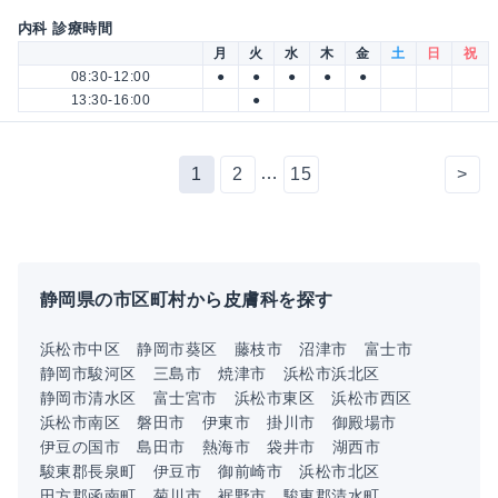
内科 診療時間
月
火
水
木
金
土
日
祝
08:30-12:00
●
●
●
●
●
13:30-16:00
●
…
1
2
15
>
静岡県の市区町村から皮膚科を探す
浜松市中区
静岡市葵区
藤枝市
沼津市
富士市
静岡市駿河区
三島市
焼津市
浜松市浜北区
静岡市清水区
富士宮市
浜松市東区
浜松市西区
浜松市南区
磐田市
伊東市
掛川市
御殿場市
伊豆の国市
島田市
熱海市
袋井市
湖西市
駿東郡長泉町
伊豆市
御前崎市
浜松市北区
田方郡函南町
菊川市
裾野市
駿東郡清水町