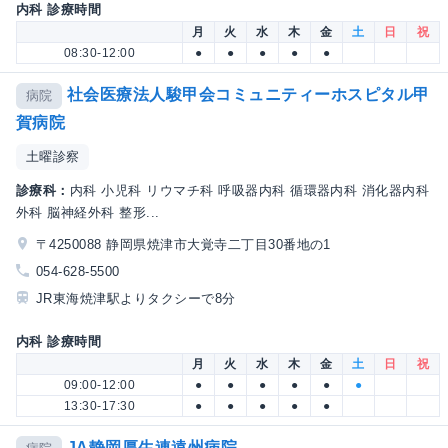
内科 診療時間
月
火
水
木
金
土
日
祝
08:30-12:00
●
●
●
●
●
社会医療法人駿甲会コミュニティーホスピタル甲
病院
賀病院
土曜診察
診療科：
内科 小児科 リウマチ科 呼吸器内科 循環器内科 消化器内科
外科 脳神経外科 整形...
〒4250088 静岡県焼津市大覚寺二丁目30番地の1
054-628-5500
JR東海焼津駅よりタクシーで8分
内科 診療時間
月
火
水
木
金
土
日
祝
09:00-12:00
●
●
●
●
●
●
13:30-17:30
●
●
●
●
●
JA静岡厚生連遠州病院