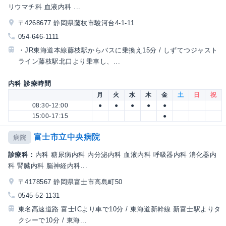
リウマチ科 血液内科 ...
〒4268677 静岡県藤枝市駿河台4-1-11
054-646-1111
・JR東海道本線藤枝駅からバスに乗換え15分 / しずてつジャスト
ライン藤枝駅北口より乗車し、...
内科 診療時間
月
火
水
木
金
土
日
祝
08:30-12:00
●
●
●
●
●
15:00-17:15
●
富士市立中央病院
病院
診療科：
内科 糖尿病内科 内分泌内科 血液内科 呼吸器内科 消化器内
科 腎臓内科 脳神経内科...
〒4178567 静岡県富士市高島町50
0545-52-1131
東名高速道路 富士ICより車で10分 / 東海道新幹線 新富士駅よりタ
クシーで10分 / 東海...