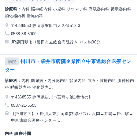
診療科：
内科 脳神経内科 小児科 リウマチ科 呼吸器内科 循環器内科
消化器内科 肝臓内科 ...
〒4388550 静岡県磐田市大久保512-3
0538-38-5000
JR磐田駅より磐田市立総合病院行き バス約30分
掛川市・袋井市病院企業団立中東遠総合医療セン
病院
ター
診療科：
内科 糖尿病・内分泌内科 腎臓内科 血液・腫瘍内科 脳神経内
科 呼吸器内科 消化器内...
〒4368555 静岡県掛川市菖蒲ヶ池1番地の1
0537-21-5555
【掛川方面】 / 掛川大東浜岡線(路線バス) / 浜岡→井崎→掛川駅→
中東遠総合医療センター ...
内科 診療時間