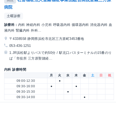
病院
病院
土曜診察
診療科：
内科 神経内科 小児科 呼吸器内科 循環器内科 消化器内科 血
液内科 腎臓内科 外科...
〒4338558 静岡県浜松市北区三方原町3453番地
053-436-1251
1.JR浜松駅よりバスで約50分 / 駅北口バスターミナルの15番のり
ば「市役所 三方原聖隷経...
内科 診療時間
月
火
水
木
金
土
日
祝
09:00-12:30
●
09:30-16:00
●
●
09:30-15:30
●
09:30-14:00
●