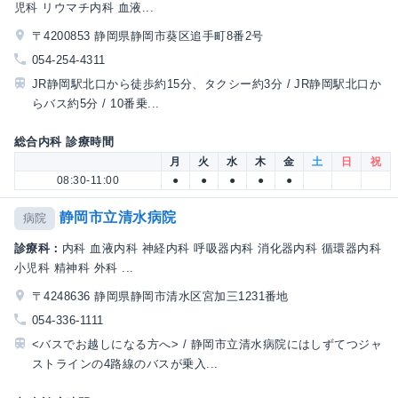
児科 リウマチ内科 血液...
〒4200853 静岡県静岡市葵区追手町8番2号
054-254-4311
JR静岡駅北口から徒歩約15分、タクシー約3分 / JR静岡駅北口か
らバス約5分 / 10番乗...
総合内科 診療時間
月
火
水
木
金
土
日
祝
08:30-11:00
●
●
●
●
●
静岡市立清水病院
病院
診療科：
内科 血液内科 神経内科 呼吸器内科 消化器内科 循環器内科
小児科 精神科 外科 ...
〒4248636 静岡県静岡市清水区宮加三1231番地
054-336-1111
<バスでお越しになる方へ> / 静岡市立清水病院にはしずてつジャ
ストラインの4路線のバスが乗入...