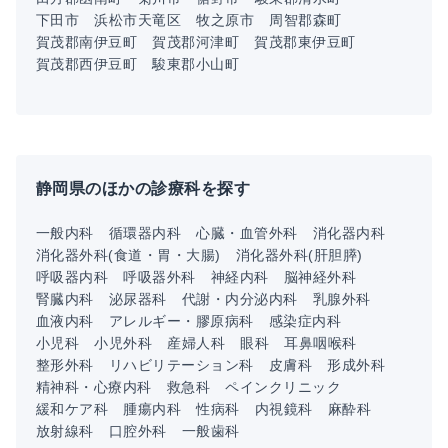
下田市
浜松市天竜区
牧之原市
周智郡森町
賀茂郡南伊豆町
賀茂郡河津町
賀茂郡東伊豆町
賀茂郡西伊豆町
駿東郡小山町
静岡県のほかの診療科を探す
一般内科
循環器内科
心臓・血管外科
消化器内科
消化器外科(食道・胃・大腸)
消化器外科(肝胆膵)
呼吸器内科
呼吸器外科
神経内科
脳神経外科
腎臓内科
泌尿器科
代謝・内分泌内科
乳腺外科
血液内科
アレルギー・膠原病科
感染症内科
小児科
小児外科
産婦人科
眼科
耳鼻咽喉科
整形外科
リハビリテーション科
皮膚科
形成外科
精神科・心療内科
救急科
ペインクリニック
緩和ケア科
腫瘍内科
性病科
内視鏡科
麻酔科
放射線科
口腔外科
一般歯科