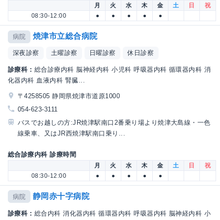
月
火
水
木
金
土
日
祝
08:30-12:00
●
●
●
●
●
焼津市立総合病院
病院
深夜診察
土曜診察
日曜診察
休日診察
診療科：
総合診療内科 脳神経内科 小児科 呼吸器内科 循環器内科 消
化器内科 血液内科 腎臓...
〒4258505 静岡県焼津市道原1000
054-623-3111
バスでお越しの方:JR焼津駅南口2番乗り場より焼津大島線・一色
線乗車、又はJR西焼津駅南口乗り...
総合診療内科 診療時間
月
火
水
木
金
土
日
祝
08:30-12:00
●
●
●
●
●
静岡赤十字病院
病院
診療科：
総合内科 消化器内科 循環器内科 呼吸器内科 脳神経内科 小