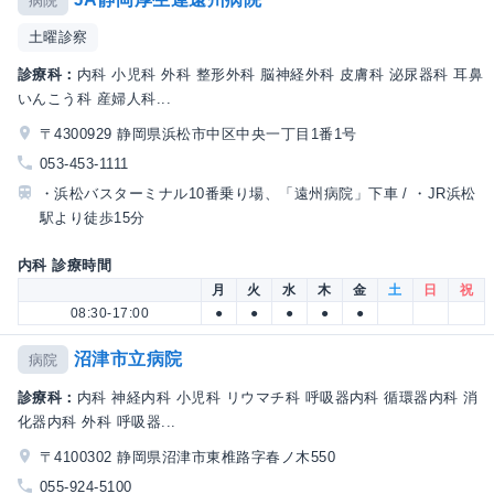
病院
土曜診察
診療科：
内科 小児科 外科 整形外科 脳神経外科 皮膚科 泌尿器科 耳鼻
いんこう科 産婦人科...
〒4300929 静岡県浜松市中区中央一丁目1番1号
053-453-1111
・浜松バスターミナル10番乗り場、「遠州病院」下車 / ・JR浜松
駅より徒歩15分
内科 診療時間
月
火
水
木
金
土
日
祝
08:30-17:00
●
●
●
●
●
沼津市立病院
病院
診療科：
内科 神経内科 小児科 リウマチ科 呼吸器内科 循環器内科 消
化器内科 外科 呼吸器...
〒4100302 静岡県沼津市東椎路字春ノ木550
055-924-5100