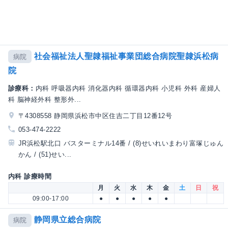
社会福祉法人聖隷福祉事業団総合病院聖隷浜松病
病院
院
診療科：
内科 呼吸器内科 消化器内科 循環器内科 小児科 外科 産婦人
科 脳神経外科 整形外...
〒4308558 静岡県浜松市中区住吉二丁目12番12号
053-474-2222
JR浜松駅北口 バスターミナル14番 / (8)せいれいまわり富塚じゅん
かん / (51)せい...
内科 診療時間
月
火
水
木
金
土
日
祝
09:00-17:00
●
●
●
●
●
静岡県立総合病院
病院