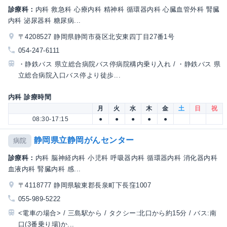
診療科：
内科 救急科 心療内科 精神科 循環器内科 心臓血管外科 腎臓
内科 泌尿器科 糖尿病...
〒4208527 静岡県静岡市葵区北安東四丁目27番1号
054-247-6111
・静鉄バス 県立総合病院バス停病院構内乗り入れ / ・静鉄バス 県
立総合病院入口バス停より徒歩...
内科 診療時間
月
火
水
木
金
土
日
祝
08:30-17:15
●
●
●
●
●
静岡県立静岡がんセンター
病院
診療科：
内科 脳神経内科 小児科 呼吸器内科 循環器内科 消化器内科
血液内科 腎臓内科 感...
〒4118777 静岡県駿東郡長泉町下長窪1007
055-989-5222
<電車の場合> / 三島駅から / タクシー:北口から約15分 / バス:南
口(3番乗り場)か...