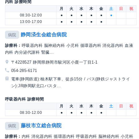
内科 診療時間
月
火
水
木
金
土
日
祝
08:30-12:00
●
●
●
●
●
●
13:00-17:00
●
●
●
●
●
静岡済生会総合病院
病院
診療科：
呼吸器内科 脳神経内科 小児科 循環器内科 消化器内科 血液
内科 内分泌代謝科 腎臓...
〒4228527 静岡県静岡市駿河区小鹿一丁目1-1
054-285-6171
電車(静岡鉄道):柚木駅下車、徒歩15分 / バス(静鉄ジャストライ
ン):JR静岡駅北口バスタ...
呼吸器内科 診療時間
月
火
水
木
金
土
日
祝
08:30-12:00
●
●
●
●
●
藤枝市立総合病院
病院
診療科：
内科 消化器内科 循環器内科 呼吸器内科 脳神経内科 小児科