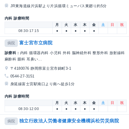
JR東海道線片浜駅より片浜循環ミューバス東廻り約5分
内科 診療時間
月
火
水
木
金
土
日
祝
08:30-17:15
●
●
●
●
●
富士宮市立病院
病院
診療科：
内科 循環器内科 小児科 外科 脳神経外科 整形外科 放射線科
麻酔科 眼科 耳鼻い...
〒4180076 静岡県富士宮市錦町3-1
0544-27-3151
身延線富士宮駅南口より南へ徒歩1分
内科 診療時間
月
火
水
木
金
土
日
祝
08:30-12:00
●
●
●
●
●
独立行政法人労働者健康安全機構浜松労災病院
病院