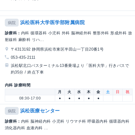
浜松医科大学医学部附属病院
病院
診療科：
内科 循環器科 小児科 外科 脳神経外科 整形外科 形成外科 放
射線科 麻酔科 リハ...
〒4313192 静岡県浜松市東区半田山一丁目20番1号
053-435-2111
浜松駅北口バスターミナル13番乗場より「医科大学」行きバスで
約35分 / 終点下車
内科 診療時間
月
火
水
木
金
土
日
祝
08:30-17:00
●
●
●
●
●
浜松医療センター
病院
診療科：
内科 脳神経内科 小児科 リウマチ科 呼吸器内科 循環器内科
消化器内科 血液内科 ...