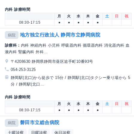
内科 診療時間
月
火
水
木
金
土
日
祝
08:30-17:15
●
●
●
●
●
地方独立行政法人 静岡市立静岡病院
病院
診療科：
内科 神経内科 小児科 呼吸器内科 循環器内科 消化器内科 血
液内科 腎臓内科 外科...
〒4208630 静岡県静岡市葵区追手町10番93号
054-253-3125
静岡駅(北口)から徒歩で 15分 / 静岡駅(北口)タクシー乗り場から 5
分 / 静岡駅(北口...
内科 診療時間
月
火
水
木
金
土
日
祝
08:30-17:15
●
●
●
●
●
磐田市立総合病院
病院
土曜診察
日曜診察
休日診察