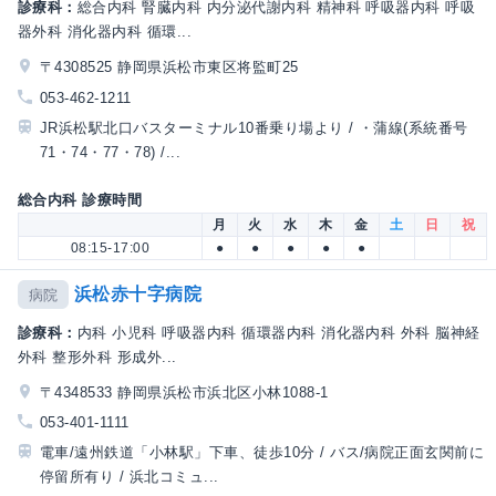
診療科：
総合内科 腎臓内科 内分泌代謝内科 精神科 呼吸器内科 呼吸
器外科 消化器内科 循環...
〒4308525 静岡県浜松市東区将監町25
053-462-1211
JR浜松駅北口バスターミナル10番乗り場より / ・蒲線(系統番号
71・74・77・78) /...
総合内科 診療時間
月
火
水
木
金
土
日
祝
08:15-17:00
●
●
●
●
●
浜松赤十字病院
病院
診療科：
内科 小児科 呼吸器内科 循環器内科 消化器内科 外科 脳神経
外科 整形外科 形成外...
〒4348533 静岡県浜松市浜北区小林1088-1
053-401-1111
電車/遠州鉄道「小林駅」下車、徒歩10分 / バス/病院正面玄関前に
停留所有り / 浜北コミュ...