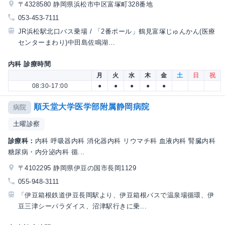
〒4328580 静岡県浜松市中区富塚町328番地
053-453-7111
JR浜松駅北口バス乗場 / 「2番ポール」鶴見富塚じゅんかん(医療
センターまわり)中田島佐鳴湖...
内科 診療時間
月
火
水
木
金
土
日
祝
08:30-17:00
●
●
●
●
●
順天堂大学医学部附属静岡病院
病院
土曜診察
診療科：
内科 呼吸器内科 消化器内科 リウマチ科 血液内科 腎臓内科
糖尿病・内分泌内科 循...
〒4102295 静岡県伊豆の国市長岡1129
055-948-3111
「伊豆箱根鉄道伊豆長岡駅より、伊豆箱根バスで温泉場循環、伊
豆三津シーパラダイス、沼津駅行きに乗...