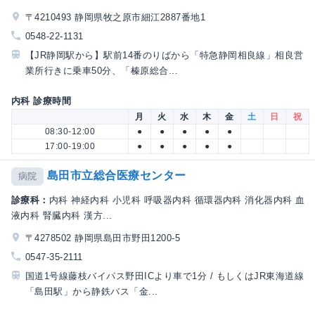
〒4210493 静岡県牧之原市細江2887番地1
0548-22-1131
【JR静岡駅から】駅前14番のりばから「特急静岡相良線」相良営
業所行きに乗車50分、「榛原総合...
内科 診療時間
月
火
水
木
金
土
日
祝
08:30-12:00
●
●
●
●
●
17:00-19:00
●
●
●
●
●
島田市立総合医療センター
病院
診療科：
内科 神経内科 小児科 呼吸器内科 循環器内科 消化器内科 血
液内科 腎臓内科 漢方...
〒4278502 静岡県島田市野田1200-5
0547-35-2111
国道1号線藤枝バイパス野田ICより車で1分 / もしくはJR東海道線
「島田駅」から静鉄バス「金...