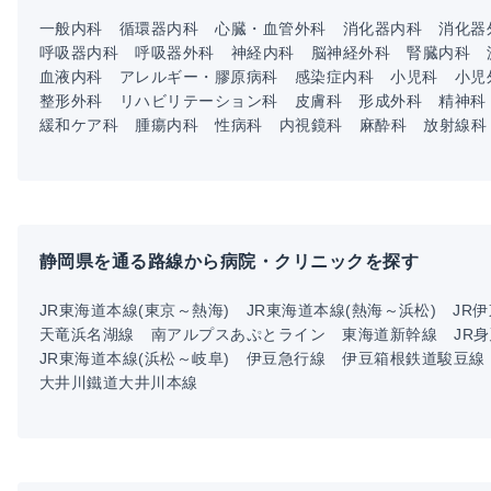
一般内科
循環器内科
心臓・血管外科
消化器内科
消化器
呼吸器内科
呼吸器外科
神経内科
脳神経外科
腎臓内科
血液内科
アレルギー・膠原病科
感染症内科
小児科
小児
整形外科
リハビリテーション科
皮膚科
形成外科
精神科
緩和ケア科
腫瘍内科
性病科
内視鏡科
麻酔科
放射線科
静岡県を通る路線から病院・クリニックを探す
JR東海道本線(東京～熱海)
JR東海道本線(熱海～浜松)
JR
天竜浜名湖線
南アルプスあぷとライン
東海道新幹線
JR
JR東海道本線(浜松～岐阜)
伊豆急行線
伊豆箱根鉄道駿豆線
大井川鐵道大井川本線