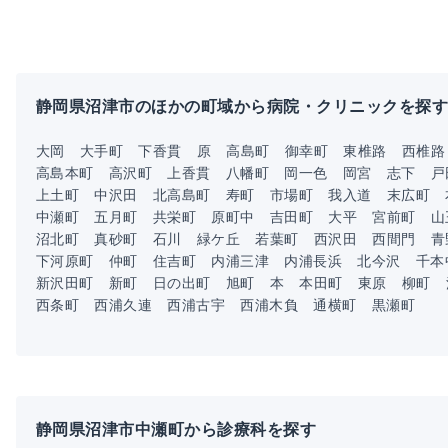
静岡県沼津市のほかの町域から病院・クリニックを探す
大岡
大手町
下香貫
原
高島町
御幸町
東椎路
西椎路
高島本町
高沢町
上香貫
八幡町
岡一色
岡宮
志下
戸
上土町
中沢田
北高島町
寿町
市場町
我入道
末広町
中瀬町
五月町
共栄町
原町中
吉田町
大平
宮前町
山
沼北町
真砂町
石川
緑ケ丘
若葉町
西沢田
西間門
青
下河原町
仲町
住吉町
内浦三津
内浦長浜
北今沢
千本
新沢田町
新町
日の出町
旭町
本
本田町
東原
柳町
西条町
西浦久連
西浦古宇
西浦木負
通横町
黒瀬町
静岡県沼津市中瀬町から診療科を探す