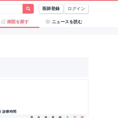
医師登録
ログイン
病院を探す
ニュースを読む
科 診療時間
月
火
水
木
金
土
日
祝