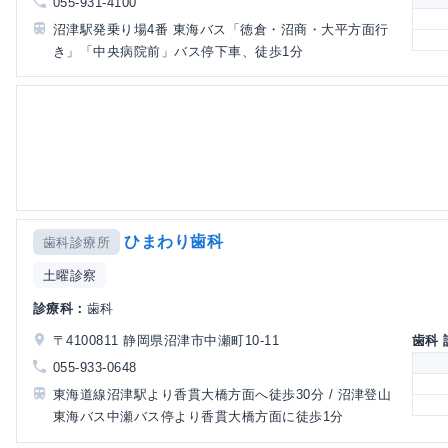
055-931-4100
沼津駅発乗り場4番 東海バス「徳倉・沼商・大平方面行
き」「中央病院前」バス停下車、徒歩1分
ひまわり歯科
歯科診療所
土曜診察
診療科：
歯科
〒4100811 静岡県沼津市中瀬町10-11
歯科
055-933-0648
東海道線沼津駅より香貫大橋方面へ徒歩30分 / 沼津登山
東海バス中瀬バス停より香貫大橋方面に徒歩1分