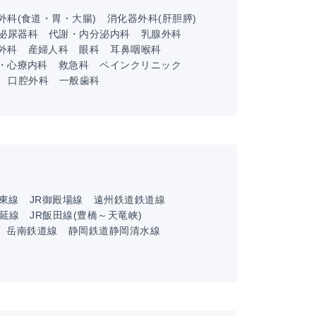
外科(食道・胃・大腸)
消化器外科(肝胆膵)
泌尿器科
代謝・内分泌内科
乳腺外科
外科
産婦人科
眼科
耳鼻咽喉科
・心療内科
救急科
ペインクリニック
口腔外科
一般歯科
伊東線
JR御殿場線
遠州鉄道鉄道線
身延線
JR飯田線(豊橋～天竜峡)
岳南鉄道線
静岡鉄道静岡清水線