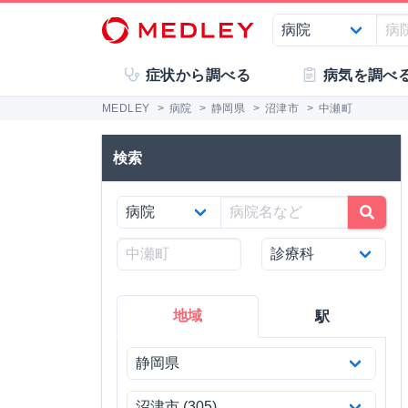
症状から調べる
病気を調べ
MEDLEY
>
病院
>
静岡県
>
沼津市
>
中瀬町
検索
地域
駅