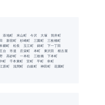
添地町
米山町
今沢
大塚
筒井町
田
新宿町
杉崎町
三園町
三枚橋町
本郷町
松長
玉江町
錦町
下一丁田
王台
市道
庄栄町
本町
東沢田
根古屋
野
高砂町
一本松
三枚橋
下本町
中町
千本東町
宮町
平町
幸町
江原町
浅間町
白銀町
神田町
花園町