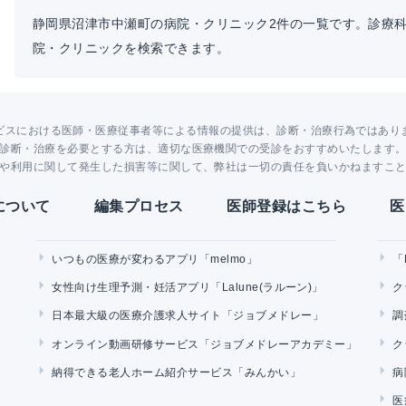
静岡県沼津市中瀬町の病院・クリニック2件の一覧です。診療
院・クリニックを検索できます。
ビスにおける医師・医療従事者等による情報の提供は、診断・治療行為ではあり
診断・治療を必要とする方は、適切な医療機関での受診をおすすめいたします
や利用に関して発生した損害等に関して、弊社は一切の責任を負いかねますこ
Yについて
編集プロセス
医師登録はこちら
医
いつもの医療が変わるアプリ「melmo」
「
女性向け生理予測・妊活アプリ「Lalune(ラルーン)」
ク
日本最大級の医療介護求人サイト「ジョブメドレー」
調
オンライン動画研修サービス「ジョブメドレーアカデミー」
ク
納得できる老人ホーム紹介サービス「みんかい」
病
医