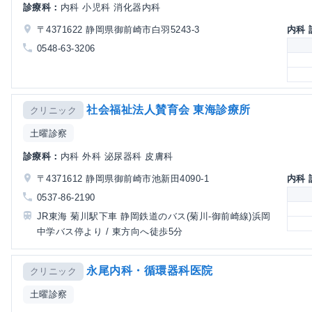
診療科：
内科 小児科 消化器内科
〒4371622 静岡県御前崎市白羽5243-3
内科
0548-63-3206
社会福祉法人賛育会 東海診療所
クリニック
土曜診察
診療科：
内科 外科 泌尿器科 皮膚科
〒4371612 静岡県御前崎市池新田4090-1
内科
0537-86-2190
JR東海 菊川駅下車 静岡鉄道のバス(菊川-御前崎線)浜岡
中学バス停より / 東方向へ徒歩5分
永尾内科・循環器科医院
クリニック
土曜診察