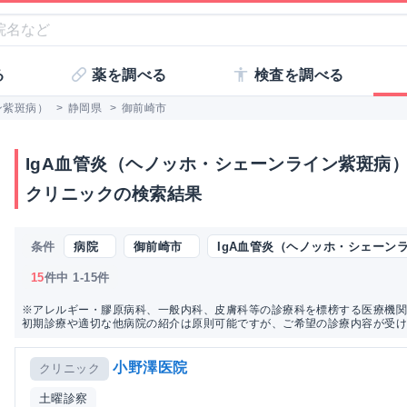
る
薬を調べる
検査を調べる
ン紫斑病）
>
静岡県
>
御前崎市
IgA血管炎（ヘノッホ・シェーンライン紫斑病
クリニックの検索結果
条件
病院
御前崎市
IgA血管炎（ヘノッホ・シェー
15
件中 1-15件
※アレルギー・膠原病科、一般内科、皮膚科等の診療科を標榜する医療機関
初期診療や適切な他病院の紹介は原則可能ですが、ご希望の診療内容が受
小野澤医院
クリニック
土曜診察