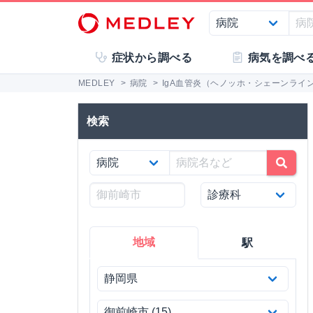
症状から調べる
病気を調べ
MEDLEY
>
病院
>
IgA血管炎（ヘノッホ・シェーンライ
検索
地域
駅