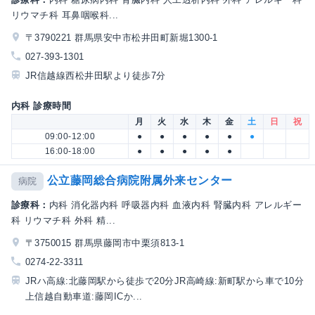
リウマチ科 耳鼻咽喉科...
〒3790221 群馬県安中市松井田町新堀1300-1
027-393-1301
JR信越線西松井田駅より徒歩7分
内科 診療時間
月
火
水
木
金
土
日
祝
09:00-12:00
●
●
●
●
●
●
16:00-18:00
●
●
●
●
●
公立藤岡総合病院附属外来センター
病院
診療科：
内科 消化器内科 呼吸器内科 血液内科 腎臓内科 アレルギー
科 リウマチ科 外科 精...
〒3750015 群馬県藤岡市中栗須813-1
0274-22-3311
JRハ高線:北藤岡駅から徒歩で20分JR高崎線:新町駅から車で10分
上信越自動車道:藤岡ICか...