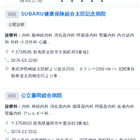
08:45-17:30
●
●
●
●
●
SUBARU健康保険組合太田記念病院
病院
土曜診察
診療科：
内科 脳神経内科 消化器内科 呼吸器内科 腎臓内科 内分泌内
科 外科 小児外科 心臓...
〒3738585 群馬県太田市大島町455番地1
0276-55-2200
東武伊勢崎線太田駅より徒歩25分、タクシー10分<br /> 北関東自
動車道太田桐生ICより車...
公立藤岡総合病院
病院
診療科：
内科 神経内科 消化器内科 循環器内科 呼吸器内科 血液内科
腎臓内科 アレルギー科...
〒3758503 群馬県藤岡市中栗須813番地1
0274-22-3311