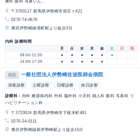
膚科 眼科 耳鼻いん...
〒3700117 群馬県伊勢崎市境百々421
0270-74-0670
東武伊勢崎線境町駅より徒歩3分
内科 診療時間
月
火
水
木
金
土
日
祝
09:00-12:30
●
●
●
●
●
●
14:00-17:30
●
●
●
●
●
一般社団法人伊勢崎佐波医師会病院
病院
深夜診察
土曜診察
日曜診察
休日診察
診療科：
内科 糖尿病内科 外科 脳外科 小児科 婦人科 眼科 耳鼻科 リ
ハビリテーション科 ...
〒3720024 群馬県伊勢崎市下植木町481
0270-24-0111
東武伊勢崎線新伊勢崎駅より徒歩15分