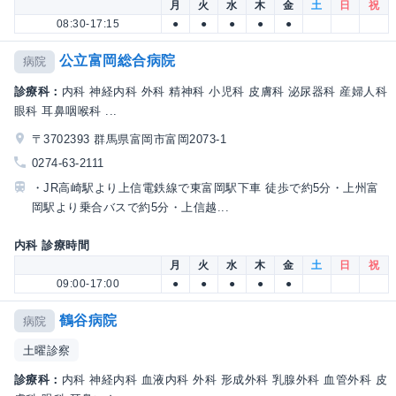
月
火
水
木
金
土
日
祝
08:30-17:15
●
●
●
●
●
公立富岡総合病院
病院
診療科：
内科 神経内科 外科 精神科 小児科 皮膚科 泌尿器科 産婦人科
眼科 耳鼻咽喉科 ...
〒3702393 群馬県富岡市富岡2073-1
0274-63-2111
・JR高崎駅より上信電鉄線で東富岡駅下車 徒歩で約5分・上州富
岡駅より乗合バスで約5分・上信越...
内科 診療時間
月
火
水
木
金
土
日
祝
09:00-17:00
●
●
●
●
●
鶴谷病院
病院
土曜診察
診療科：
内科 神経内科 血液内科 外科 形成外科 乳腺外科 血管外科 皮