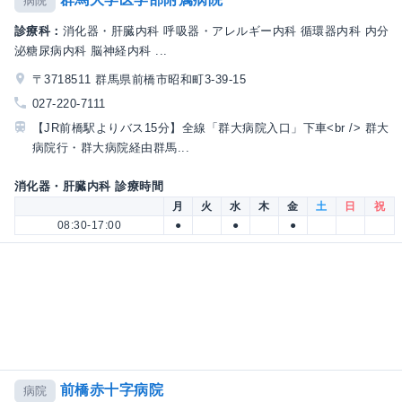
病院
診療科：
消化器・肝臓内科 呼吸器・アレルギー内科 循環器内科 内分
泌糖尿病内科 脳神経内科 ...
〒3718511 群馬県前橋市昭和町3-39-15
027-220-7111
【JR前橋駅よりバス15分】全線「群大病院入口」下車<br /> 群大
病院行・群大病院経由群馬...
消化器・肝臓内科 診療時間
月
火
水
木
金
土
日
祝
08:30-17:00
●
●
●
前橋赤十字病院
病院