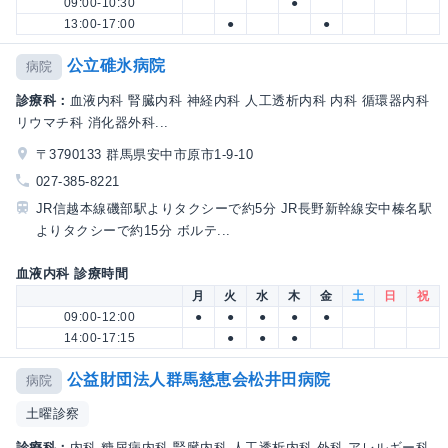
09:00-10:30
●
13:00-17:00
●
●
公立碓氷病院
病院
診療科：
血液内科 腎臓内科 神経内科 人工透析内科 内科 循環器内科
リウマチ科 消化器外科...
〒3790133 群馬県安中市原市1-9-10
027-385-8221
JR信越本線磯部駅よりタクシーで約5分 JR長野新幹線安中榛名駅
よりタクシーで約15分 ボルテ...
血液内科 診療時間
月
火
水
木
金
土
日
祝
09:00-12:00
●
●
●
●
●
14:00-17:15
●
●
●
公益財団法人群馬慈恵会松井田病院
病院
土曜診察
診療科：
内科 糖尿病内科 腎臓内科 人工透析内科 外科 アレルギー科