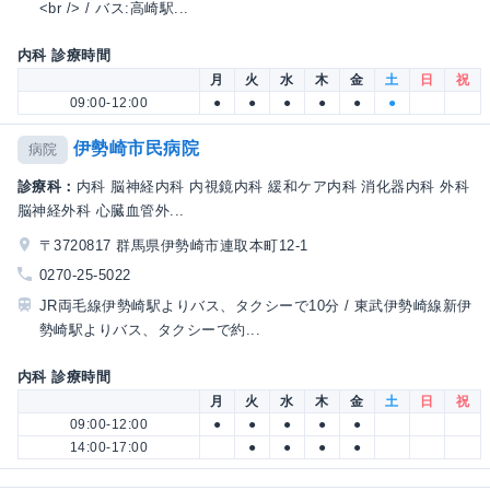
<br /> / バス:高崎駅...
内科 診療時間
月
火
水
木
金
土
日
祝
09:00-12:00
●
●
●
●
●
●
伊勢崎市民病院
病院
診療科：
内科 脳神経内科 内視鏡内科 緩和ケア内科 消化器内科 外科
脳神経外科 心臓血管外...
〒3720817 群馬県伊勢崎市連取本町12-1
0270-25-5022
JR両毛線伊勢崎駅よりバス、タクシーで10分 / 東武伊勢崎線新伊
勢崎駅よりバス、タクシーで約...
内科 診療時間
月
火
水
木
金
土
日
祝
09:00-12:00
●
●
●
●
●
14:00-17:00
●
●
●
●