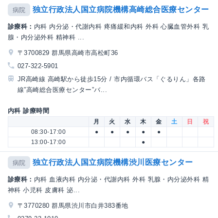
独立行政法人国立病院機構高崎総合医療センター
病院
診療科：
内科 内分泌・代謝内科 疼痛緩和内科 外科 心臓血管外科 乳
腺・内分泌外科 精神科 ...
〒3700829 群馬県高崎市高松町36
027-322-5901
JR高崎線 高崎駅から徒歩15分 / 市内循環バス「ぐるりん」各路
線”高崎総合医療センター”バ...
内科 診療時間
月
火
水
木
金
土
日
祝
08:30-17:00
●
●
●
●
●
13:00-17:00
●
独立行政法人国立病院機構渋川医療センター
病院
診療科：
内科 血液内科 内分泌・代謝内科 外科 乳腺・内分泌外科 精
神科 小児科 皮膚科 泌...
〒3770280 群馬県渋川市白井383番地