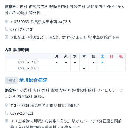
診療科：
内科 循環器内科 呼吸器内科 神経内科 消化器内科 外科 消化
器外科 心臓血管外科 ...
〒3730033 群馬県太田市西本町3-8
0276-22-7131
太田駅より徒歩15分、車5分バス停(そよかぜ号)本島病院前下車
内科 診療時間
月
火
水
木
金
土
日
祝
09:00-17:00
●
●
●
●
●
09:00-13:00
●
渋川総合病院
病院
診療科：
小児科 内科 外科 産婦人科 耳鼻咽喉科 眼科 リハビリテーシ
ョン科 放射線科 麻酔...
〒3770008 群馬県渋川市渋川1338番地4
0279-22-4111
ＪＲ上越線渋川駅から徒歩５分渋川駅からバスで３分正面玄関前
乗り入れ関越自動車道渋川・伊香保ＩＣ...