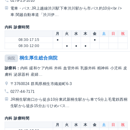
0279-23-1010
電車・バス:JR上越線渋川駅下車渋川駅から市バス約10分<br />
車:関越自動車道「渋川伊...
内科 診療時間
月
火
水
木
金
土
日
祝
08:30-17:15
●
●
08:30-12:00
●
●
●
桐生厚生総合病院
病院
診療科：
内科 緩和ケア内科 外科 血管外科 乳腺外科 精神科 小児科 皮
膚科 泌尿器科 産婦...
〒3760024 群馬県桐生市織姫町6-3
0277-44-7171
JR桐生駅南口から徒歩10分東武新桐生駅から車で5分上毛電鉄西桐
生駅から徒歩15分おりひめバス...
内科 診療時間
月
火
水
木
金
土
日
祝