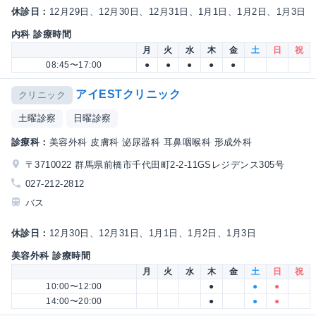
休診日：
12月29日、12月30日、12月31日、1月1日、1月2日、1月3日
内科 診療時間
月
火
水
木
金
土
日
祝
08:45〜17:00
●
●
●
●
●
アイESTクリニック
クリニック
土曜診察
日曜診察
診療科：
美容外科 皮膚科 泌尿器科 耳鼻咽喉科 形成外科
〒3710022 群馬県前橋市千代田町2-2-11GSレジデンス305号
027-212-2812
バス
休診日：
12月30日、12月31日、1月1日、1月2日、1月3日
美容外科 診療時間
月
火
水
木
金
土
日
祝
10:00〜12:00
●
●
●
14:00〜20:00
●
●
●