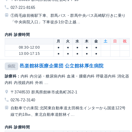
027-221-8165
①両毛線前橋駅下車、群馬バス・群馬中央バス高崎駅行きに乗り
「中央病院入口」下車徒歩1分②上越...
内科 診療時間
月
火
水
木
金
土
日
祝
08:30-12:00
●
●
●
●
●
13:00-17:15
●
●
●
●
●
邑楽館林医療企業団 公立館林厚生病院
病院
診療科：
内科 内分泌・糖尿病内科 血液・腫瘍内科 呼吸器内科 消化器
内科 内視鏡内科 外科 ...
〒3748533 群馬県館林市成島町262-1
0276-72-3140
自動車での来院:北関東自動車道太田桐生インターから国道122号
線で約18㎞、東北自動車道館林イ...
内科 診療時間