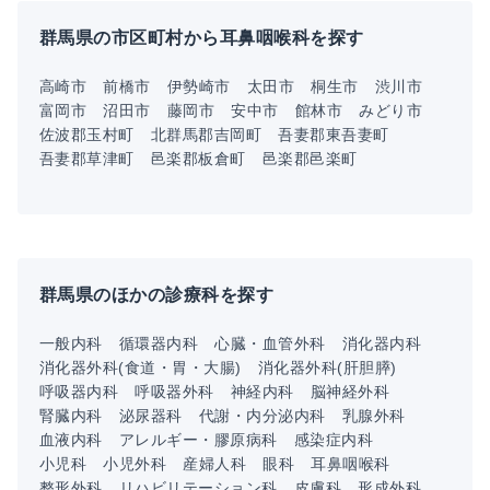
群馬県の市区町村から耳鼻咽喉科を探す
高崎市
前橋市
伊勢崎市
太田市
桐生市
渋川市
富岡市
沼田市
藤岡市
安中市
館林市
みどり市
佐波郡玉村町
北群馬郡吉岡町
吾妻郡東吾妻町
吾妻郡草津町
邑楽郡板倉町
邑楽郡邑楽町
群馬県のほかの診療科を探す
一般内科
循環器内科
心臓・血管外科
消化器内科
消化器外科(食道・胃・大腸)
消化器外科(肝胆膵)
呼吸器内科
呼吸器外科
神経内科
脳神経外科
腎臓内科
泌尿器科
代謝・内分泌内科
乳腺外科
血液内科
アレルギー・膠原病科
感染症内科
小児科
小児外科
産婦人科
眼科
耳鼻咽喉科
整形外科
リハビリテーション科
皮膚科
形成外科