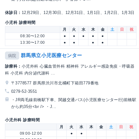
休診日：
12月29日、12月30日、12月31日、1月1日、1月2日、1月3日
小児科 診療時間
月
火
水
木
金
土
日
祝
08:30〜12:00
●
●
●
●
●
13:30〜17:00
●
●
●
●
群馬県立小児医療センター
病院
診療科：
小児外科 心臓血管外科 精神科 アレルギー感染免疫・呼吸器
科 小児科 内分泌代謝科 ...
〒3778577 群馬県渋川市北橘町下箱田779番地
0279-52-3551
・JR両毛線前橋駅下車、関越交通バス(小児医療センター行)前橋駅
から約35分<br /> ・J...
小児外科 診療時間
月
火
水
木
金
土
日
祝
09:00-12:00
●
●