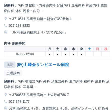
診療科：
内科 糖尿病・内分泌内科 腎臓内科 血液内科 神経内科 感染
症内科 外科 乳腺・内分...
〒3710811 群馬県前橋市朝倉町389番地1
027-265-3333
「JR両毛線前橋駅よりバスで約15分」
内科 診療時間
月
火
水
木
金
土
日
祝
09:00-12:00
●
●
●
●
●
(医)山崎会サンピエール病院
病院
土曜診察
診療科：
内科 循環器内科 外科 消化器外科 肛門外科 精神科 皮膚科 泌
尿器科 眼科 耳鼻咽...
〒3700857 群馬県高崎市上佐野町786-7
027-347-1177
お車:高崎駅より7分、倉賀野駅より5分、高崎インターより約15分