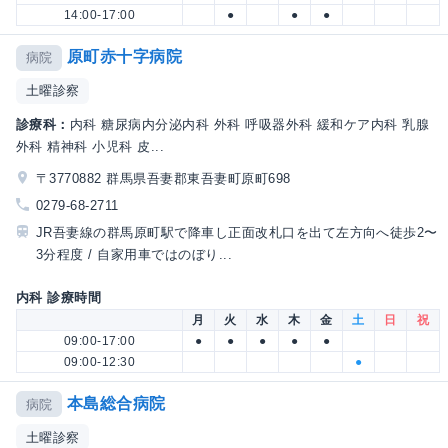
14:00-17:00
●
●
●
原町赤十字病院
病院
土曜診察
診療科：
内科 糖尿病内分泌内科 外科 呼吸器外科 緩和ケア内科 乳腺
外科 精神科 小児科 皮...
〒3770882 群馬県吾妻郡東吾妻町原町698
0279-68-2711
JR吾妻線の群馬原町駅で降車し正面改札口を出て左方向へ徒歩2〜
3分程度 / 自家用車ではのぼり...
内科 診療時間
月
火
水
木
金
土
日
祝
09:00-17:00
●
●
●
●
●
09:00-12:30
●
本島総合病院
病院
土曜診察