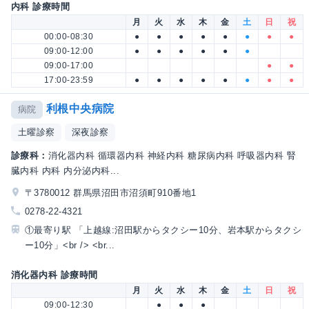
内科 診療時間
月
火
水
木
金
土
日
祝
00:00-08:30
●
●
●
●
●
●
●
●
09:00-12:00
●
●
●
●
●
●
09:00-17:00
●
●
17:00-23:59
●
●
●
●
●
●
●
●
利根中央病院
病院
土曜診察
深夜診察
診療科：
消化器内科 循環器内科 神経内科 糖尿病内科 呼吸器内科 腎
臓内科 内科 内分泌内科...
〒3780012 群馬県沼田市沼須町910番地1
0278-22-4321
①最寄り駅 「上越線:沼田駅からタクシー10分、岩本駅からタクシ
ー10分」<br /> <br...
消化器内科 診療時間
月
火
水
木
金
土
日
祝
09:00-12:30
●
●
●