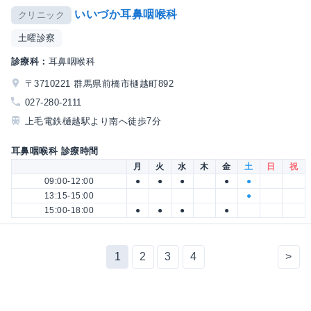
いいづか耳鼻咽喉科
クリニック
土曜診察
診療科：
耳鼻咽喉科
〒3710221 群馬県前橋市樋越町892
027-280-2111
上毛電鉄樋越駅より南へ徒歩7分
耳鼻咽喉科 診療時間
月
火
水
木
金
土
日
祝
09:00-12:00
●
●
●
●
●
13:15-15:00
●
15:00-18:00
●
●
●
●
1
2
3
4
>