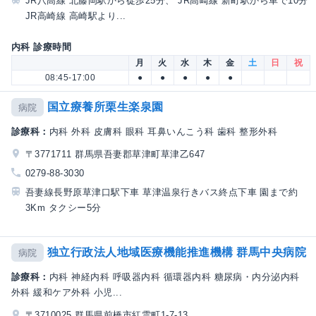
JR八高線 北藤岡駅から徒歩25分、 JR高崎線 新町駅から車で10分
JR高崎線 高崎駅より...
内科 診療時間
月
火
水
木
金
土
日
祝
08:45-17:00
●
●
●
●
●
国立療養所栗生楽泉園
病院
診療科：
内科 外科 皮膚科 眼科 耳鼻いんこう科 歯科 整形外科
〒3771711 群馬県吾妻郡草津町草津乙647
0279-88-3030
吾妻線長野原草津口駅下車 草津温泉行きバス終点下車 園まで約
3Km タクシー5分
独立行政法人地域医療機能推進機構 群馬中央病院
病院
診療科：
内科 神経内科 呼吸器内科 循環器内科 糖尿病・内分泌内科
外科 緩和ケア外科 小児...
〒3710025 群馬県前橋市紅雲町1-7-13