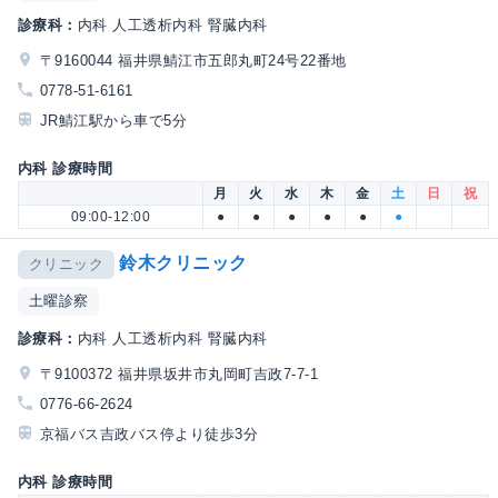
診療科：
内科 人工透析内科 腎臓内科
〒9160044 福井県鯖江市五郎丸町24号22番地
0778-51-6161
JR鯖江駅から車で5分
内科 診療時間
月
火
水
木
金
土
日
祝
09:00-12:00
●
●
●
●
●
●
鈴木クリニック
クリニック
土曜診察
診療科：
内科 人工透析内科 腎臓内科
〒9100372 福井県坂井市丸岡町吉政7-7-1
0776-66-2624
京福バス吉政バス停より徒歩3分
内科 診療時間