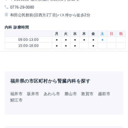
0776-29-0080
和田公民館前(旧西方2丁目)バス停から徒歩2分
内科 診療時間
月
火
水
木
金
土
日
祝
09:00-13:00
●
●
●
●
●
●
15:00-18:00
●
●
●
●
福井県の市区町村から腎臓内科を探す
福井市
坂井市
あわら市
勝山市
敦賀市
越前市
鯖江市