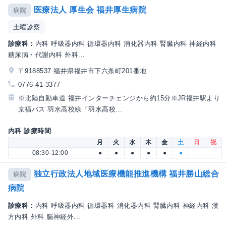
医療法人 厚生会 福井厚生病院
病院
土曜診察
診療科：
内科 呼吸器内科 循環器内科 消化器内科 腎臓内科 神経内科
糖尿病・代謝内科 外科...
〒9188537 福井県福井市下六条町201番地
0776-41-3377
※北陸自動車道 福井インターチェンジから約15分※JR福井駅より
京福バス 羽水高校線「羽水高校...
内科 診療時間
月
火
水
木
金
土
日
祝
08:30-12:00
●
●
●
●
●
●
独立行政法人地域医療機能推進機構 福井勝山総合
病院
病院
診療科：
内科 呼吸器内科 循環器科 消化器内科 腎臓内科 神経内科 漢
方内科 外科 脳神経外...