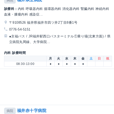
病院
診療科：
内科 呼吸器内科 循環器内科 消化器内科 腎臓内科 神経内科
血液・腫瘍内科 感染症...
〒9108526 福井県福井市四ツ井2丁目8番1号
0776-54-5151
●京福バス / JR福井駅西口バスターミナル①乗り場(北東方面) / 県
立病院丸岡線、大学病院...
内科 診療時間
月
火
水
木
金
土
日
祝
08:30-13:00
●
●
●
●
●
福井赤十字病院
病院