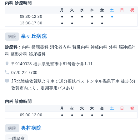
内科 診療時間
月
火
水
木
金
土
日
祝
08:30-12:30
●
●
●
●
●
●
13:30-17:30
●
●
●
●
泉ヶ丘病院
病院
診療科：
内科 循環器科 消化器内科 腎臓内科 神経内科 外科 脳神経外
科 整形外科 泌尿器科...
〒9140028 福井県敦賀市中81号岩ケ鼻1-11
0770-22-7700
JR北陸線敦賀駅より車で10分福鉄バス トンネル温泉下車 徒歩3分
敦賀市内より、定期専用バスあり
内科 診療時間
月
火
水
木
金
土
日
祝
09:00-12:00
●
●
●
●
●
奥村病院
病院
土曜診察