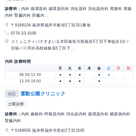
診療科：
内科 循環器科 循環器内科 消化器科 消化器内科 胃腸科 胃腸
内科 腎臓内科 肝臓内...
〒9188104 福井県福井市板垣5丁目201番地
0776-33-1500
コミュニティバスすまいる木田板垣方面板垣5丁目下車徒歩1分 /
京福バス羽水高校線板垣5丁目下...
内科 診療時間
月
火
水
木
金
土
日
祝
08:30-12:30
●
●
●
●
●
13:30-18:00
●
●
●
●
運動公園クリニック
病院
土曜診察
診療科：
内科 麻酔科 呼吸器内科 消化器内科 循環器内科 糖尿病内科
腎臓内科
〒9188055 福井県福井市若杉2丁目1505