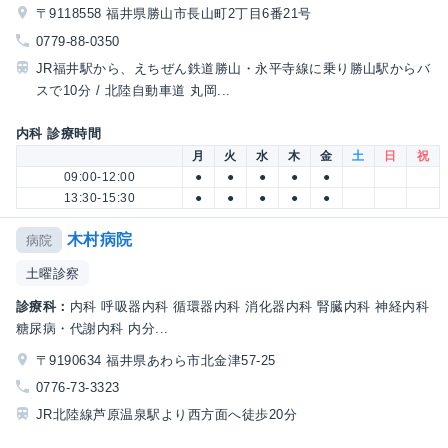
〒9118558 福井県勝山市長山町2丁目6番21号
0779-88-0350
JR福井駅から、えちぜん鉄道勝山・永平寺線に乗り勝山駅からバ
スで10分 / 北陸自動車道 丸岡...
内科 診療時間
月
火
水
木
金
土
日
祝
09:00-12:00
●
●
●
●
●
13:30-15:30
●
●
●
●
●
木村病院
病院
土曜診察
診療科：
内科 呼吸器内科 循環器内科 消化器内科 腎臓内科 神経内科
糖尿病・代謝内科 内分...
〒9190634 福井県あわら市北金津57-25
0776-73-3323
JR北陸線芦原温泉駅より西方面へ徒歩20分