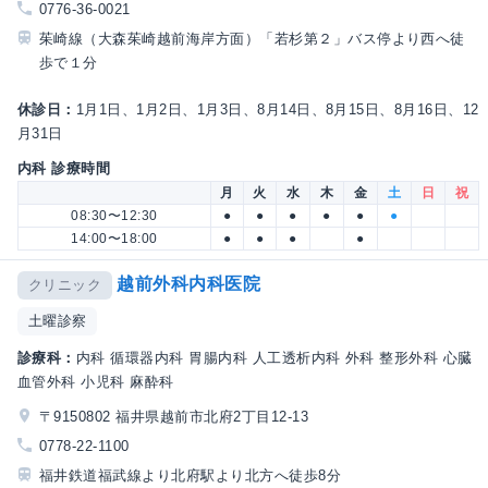
0776-36-0021
茱崎線（大森茱崎越前海岸方面）「若杉第２」バス停より西へ徒
歩で１分
休診日：
1月1日、1月2日、1月3日、8月14日、8月15日、8月16日、12
月31日
内科 診療時間
月
火
水
木
金
土
日
祝
08:30〜12:30
●
●
●
●
●
●
14:00〜18:00
●
●
●
●
越前外科内科医院
クリニック
土曜診察
診療科：
内科 循環器内科 胃腸内科 人工透析内科 外科 整形外科 心臓
血管外科 小児科 麻酔科
〒9150802 福井県越前市北府2丁目12-13
0778-22-1100
福井鉄道福武線より北府駅より北方へ徒歩8分