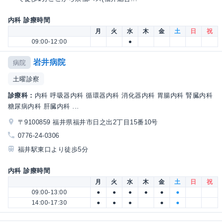
内科 診療時間
月
火
水
木
金
土
日
祝
09:00-12:00
●
岩井病院
病院
土曜診察
診療科：
内科 呼吸器内科 循環器内科 消化器内科 胃腸内科 腎臓内科
糖尿病内科 肝臓内科 ...
〒9100859 福井県福井市日之出2丁目15番10号
0776-24-0306
福井駅東口より徒歩5分
内科 診療時間
月
火
水
木
金
土
日
祝
09:00-13:00
●
●
●
●
●
●
14:00-17:30
●
●
●
●
●