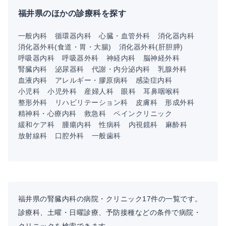
福井県のほかの診療科を探す
一般内科
循環器内科
心臓・血管外科
消化器内科
消化器外科(食道・胃・大腸)
消化器外科(肝胆膵)
呼吸器内科
呼吸器外科
神経内科
脳神経外科
腎臓内科
泌尿器科
代謝・内分泌内科
乳腺外科
血液内科
アレルギー・膠原病科
感染症内科
小児科
小児外科
産婦人科
眼科
耳鼻咽喉科
整形外科
リハビリテーション科
皮膚科
形成外科
精神科・心療内科
救急科
ペインクリニック
緩和ケア科
腫瘍内科
性病科
内視鏡科
麻酔科
放射線科
口腔外科
一般歯科
福井県の腎臓内科の病院・クリニック17件の一覧です。
診療科、土曜・日曜診療、予防接種などの条件で病院・
クリニックを検索できます。