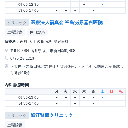
09:00-12:30
●
●
13:00-17:00
●
●
●
●
医療法人福真会 福島泌尿器科医院
クリニック
土曜診察
休日診察
診療科：
内科 人工透析内科 泌尿器科
〒9100064 福井県福井市新田塚町408
0776-25-1213
・市内バス新田塚バス停より徒歩3分 / ・えちぜん鉄道八ッ島駅よ
り徒歩10分
内科 診療時間
月
火
水
木
金
土
日
祝
08:30-13:00
●
●
●
●
●
●
14:30-17:00
●
●
●
鯖江腎臓クリニック
クリニック
土曜診察