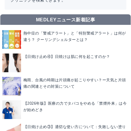
MEDLEYニュース新着記事
熱中症の「警戒アラート」と「特別警戒アラート」は何が
違う？ クーリングシェルターとは？
【日焼け止め④】日焼けは肌に何を起こすのか？
梅雨、台風の時期は片頭痛が起こりやすい？ー天気と片頭
痛の関連とその対策について
【2026年版】医療の力でタバコをやめる「禁煙外来」は今
が始めどき
【日焼け止め③】適切な使い方について：失敗しない塗り