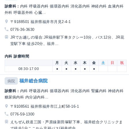
診療科：
内科 呼吸器内科 循環器内科 消化器内科 神経内科 血液内科
外科 呼吸器外科 心臓...
〒9188501 福井県福井市月見2-4-1
0776-36-3630
JRでお越しの場合:JR福井駅下車タクシー10分、バス12分、JR花
堂駅下車:徒歩20分、福井...
内科 診療時間
月
火
水
木
金
土
日
祝
08:30-17:00
●
●
●
●
●
福井総合病院
病院
診療科：
内科 呼吸器内科 循環器内科 消化器内科 腎臓内科 神経内科
糖尿病内科 内分泌内科...
〒9108561 福井県福井市江上町58-16-1
0776-59-1300
えちぜん鉄道三国・芦原線新田塚駅下車、福井総合クリニックま
で徒歩1分ここから京福バス(福井総合...