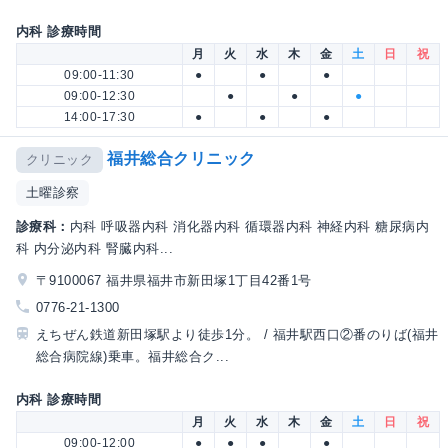
内科 診療時間
月
火
水
木
金
土
日
祝
09:00-11:30
●
●
●
09:00-12:30
●
●
●
14:00-17:30
●
●
●
福井総合クリニック
クリニック
土曜診察
診療科：
内科 呼吸器内科 消化器内科 循環器内科 神経内科 糖尿病内
科 内分泌内科 腎臓内科...
〒9100067 福井県福井市新田塚1丁目42番1号
0776-21-1300
えちぜん鉄道新田塚駅より徒歩1分。 / 福井駅西口②番のりば(福井
総合病院線)乗車。福井総合ク...
内科 診療時間
月
火
水
木
金
土
日
祝
09:00-12:00
●
●
●
●