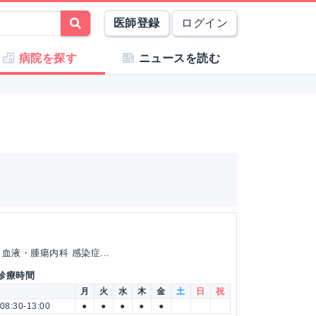
医師登録
ログイン
病院を探す
ニュースを読む
血液・腫瘍内科 感染症...
 診療時間
月
火
水
木
金
土
日
祝
08:30-13:00
●
●
●
●
●