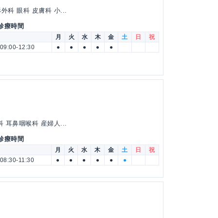
科 眼科 皮膚科 小...
 診療時間
月
火
水
木
金
土
日
祝
09:00-12:30
●
●
●
●
●
 耳鼻咽喉科 産婦人...
 診療時間
月
火
水
木
金
土
日
祝
08:30-11:30
●
●
●
●
●
●