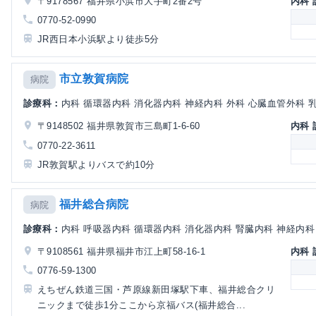
〒9178567 福井県小浜市大手町2番2号
内科
0770-52-0990
JR西日本小浜駅より徒歩5分
市立敦賀病院
病院
診療科：
内科 循環器内科 消化器内科 神経内科 外科 心臓血管外科 乳腺
〒9148502 福井県敦賀市三島町1-6-60
内科
0770-22-3611
JR敦賀駅よりバスで約10分
福井総合病院
病院
診療科：
内科 呼吸器内科 循環器内科 消化器内科 腎臓内科 神経内科 
〒9108561 福井県福井市江上町58-16-1
内科
0776-59-1300
えちぜん鉄道三国・芦原線新田塚駅下車、福井総合クリ
ニックまで徒歩1分ここから京福バス(福井総合...