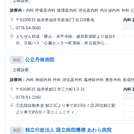
土曜診察
診療科：
内科 呼吸器内科 循環器内科 消化器内科 内分泌内科 外科 心
〒9100833 福井県福井市新保2丁目228番地
内科
0776-54-5660
えちぜん鉄道「勝山・永平寺線」越前新保駅より徒歩5
分。京福バス「心臓センター町屋線」終点福井心...
公立丹南病院
病院
土曜診察
診療科：
内科 神経内科 外科 消化器外科 脳神経外科 整形外科 形成外科
〒9168515 福井県鯖江市三六町1-2-31
内科
0778-51-2260
①北陸自動車道 鯖江ICより車で約10分 / ②JR北鯖江駅
より車で約5分 / ③コミュニティ...
独立行政法人 国立病院機構 あわら病院
病院