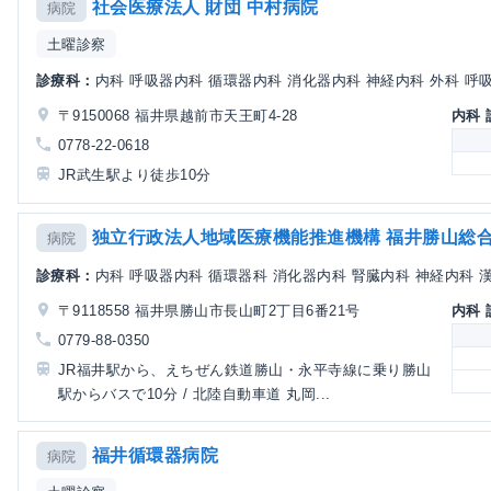
社会医療法人 財団 中村病院
病院
土曜診察
診療科：
内科 呼吸器内科 循環器内科 消化器内科 神経内科 外科 呼吸器
〒9150068 福井県越前市天王町4-28
内科
0778-22-0618
JR武生駅より徒歩10分
独立行政法人地域医療機能推進機構 福井勝山総
病院
診療科：
内科 呼吸器内科 循環器科 消化器内科 腎臓内科 神経内科 漢方
〒9118558 福井県勝山市長山町2丁目6番21号
内科
0779-88-0350
JR福井駅から、えちぜん鉄道勝山・永平寺線に乗り勝山
駅からバスで10分 / 北陸自動車道 丸岡...
福井循環器病院
病院