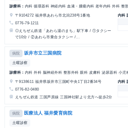
診療科：
内科 循環器科 神経内科 血液・腫瘍内科 老年内科 外科 整形外
〒9104272 福井県あわら市北潟238号1番地
内科
0776-79-1211
◎えちぜん鉄道「あわら湯のまち」駅下車 / ①タクシー
で10分 / ②あわら市乗合タクシー /...
坂井市立三国病院
病院
土曜診察
診療科：
内科 外科 脳神経外科 整形外科 眼科 皮膚科 泌尿器科 小児科
〒9138611 福井県坂井市三国町中央1丁目2番34号
内科
0776-82-0480
えちぜん鉄道 三国芦原線 三国神社駅より北方へ徒歩2分
医療法人 福井愛育病院
病院
土曜診察