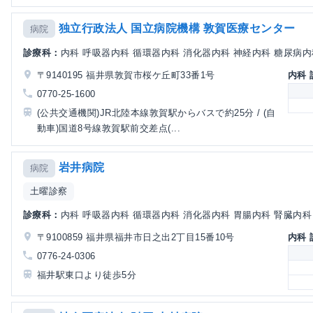
独立行政法人 国立病院機構 敦賀医療センター
病院
診療科：
内科 呼吸器内科 循環器内科 消化器内科 神経内科 糖尿病内科 
〒9140195 福井県敦賀市桜ケ丘町33番1号
内科
0770-25-1600
(公共交通機関)JR北陸本線敦賀駅からバスで約25分 / (自
動車)国道8号線敦賀駅前交差点(...
岩井病院
病院
土曜診察
診療科：
内科 呼吸器内科 循環器内科 消化器内科 胃腸内科 腎臓内科 糖
〒9100859 福井県福井市日之出2丁目15番10号
内科
0776-24-0306
福井駅東口より徒歩5分