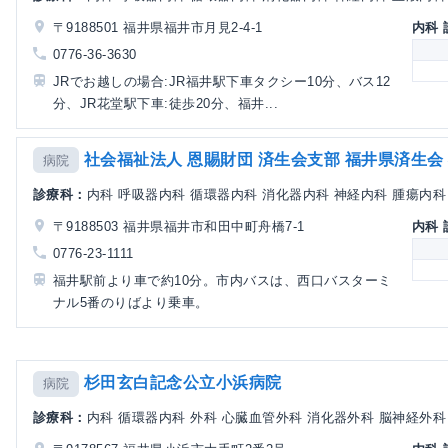
〒9188501 福井県福井市月見2-4-1
内科
0776-36-3630
JRでお越しの場合:JR福井駅下車タクシー10分、バス12
分、JR花堂駅下車:徒歩20分、福井...
社会福祉法人 恩賜財団 済生会支部 福井県済生会
病院
診療科：
内科 呼吸器内科 循環器内科 消化器内科 神経内科 腫瘍内科 外
〒9188503 福井県福井市和田中町舟橋7-1
内科
0776-23-1111
福井駅前より車で約10分。市内バスは、西口バスターミ
ナル5番のりばより乗車。
杉田玄白記念公立小浜病院
病院
診療科：
内科 循環器内科 外科 心臓血管外科 消化器外科 脳神経外科 整