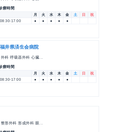
 診療時間
月
火
水
木
金
土
日
祝
08:30-17:00
●
●
●
●
●
 福井県済生会病院
科 呼吸器外科 心臓...
 診療時間
月
火
水
木
金
土
日
祝
08:30-17:00
●
●
●
●
●
形外科 形成外科 眼...