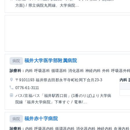
方面) / 県立病院丸岡線、大学病院...
福井大学医学部附属病院
病院
診療科：
内科 呼吸器科 循環器科 消化器科 神経内科 外科 呼吸器外科 
〒9101193 福井県吉田郡永平寺町松岡下合月23-3
内科
0776-61-3111
バス/京福バス「福井駅西口前」(1番のりば)より大学病
院線「福井大学病院」下車すぐ / 電車/...
福井赤十字病院
病院
診療科：
内科 呼吸器内科 循環器内科 消化器内科 神経内科 血液内科 外