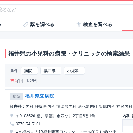
る
薬を調べる
検査を調べる
福井県の小児科の病院・クリニックの検索結果
条件
病院
福井県
小児科
354
件中 1-25件
福井県立病院
病院
診療科：
内科 呼吸器内科 循環器内科 消化器内科 腎臓内科 神経内科 
〒9108526 福井県福井市四ツ井2丁目8番1号
内科
0776-54-5151
●京福バス / JR福井駅西口バスターミナル①乗り場(北東