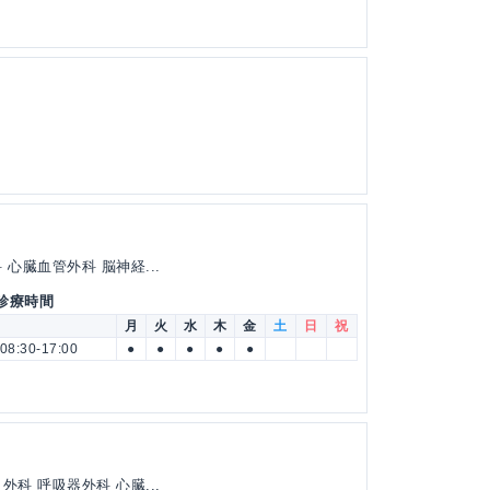
心臓血管外科 脳神経...
 診療時間
月
火
水
木
金
土
日
祝
08:30-17:00
●
●
●
●
●
科 呼吸器外科 心臓...