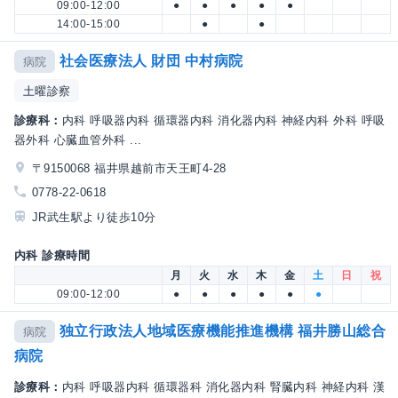
09:00-12:00
●
●
●
●
●
14:00-15:00
●
●
社会医療法人 財団 中村病院
病院
土曜診察
診療科：
内科 呼吸器内科 循環器内科 消化器内科 神経内科 外科 呼吸
器外科 心臓血管外科 ...
〒9150068 福井県越前市天王町4-28
0778-22-0618
JR武生駅より徒歩10分
内科 診療時間
月
火
水
木
金
土
日
祝
09:00-12:00
●
●
●
●
●
●
独立行政法人地域医療機能推進機構 福井勝山総合
病院
病院
診療科：
内科 呼吸器内科 循環器科 消化器内科 腎臓内科 神経内科 漢