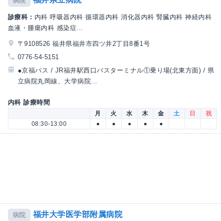
病院
診療科：
内科 呼吸器内科 循環器内科 消化器内科 腎臓内科 神経内科
血液・腫瘍内科 感染症...
〒9108526 福井県福井市四ツ井2丁目8番1号
0776-54-5151
●京福バス / JR福井駅西口バスターミナル①乗り場(北東方面) / 県
立病院丸岡線、大学病院...
内科 診療時間
月
火
水
木
金
土
日
祝
08:30-13:00
●
●
●
●
●
福井大学医学部附属病院
病院