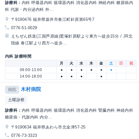
診療科：
内科 呼吸器内科 循環器内科 消化器内科 神経内科 糖尿病内
科 代謝・内分泌内科 外...
〒9190476 福井県坂井市春江町針原第65号7
0776-51-0029
えちぜん鉄道(三国芦原線)鷲塚針原駅より東方へ徒歩15分 / JR北
陸線 春江駅より西方へ徒歩...
内科 診療時間
月
火
水
木
金
土
日
祝
09:00-13:00
●
●
●
●
●
●
14:00-18:00
●
●
●
●
木村病院
病院
土曜診察
診療科：
内科 呼吸器内科 循環器内科 消化器内科 腎臓内科 神経内科
糖尿病・代謝内科 内分...
〒9190634 福井県あわら市北金津57-25
0776-73-3323