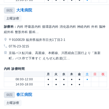
13:00-17:00
●
●
●
●
●
●
大滝病院
病院
土曜診察
診療科：
内科 呼吸器内科 循環器内科 消化器内科 神経内科 外科 脳神
経外科 整形外科 眼科...
〒9100029 福井県福井市日光1丁目2-1
0776-23-3215
京福バス鮎川線、高屋線、本郷線、川西経由三国行より「湊新
町」バス停で下車すぐ えちぜん鉄道(三...
内科 診療時間
月
火
水
木
金
土
日
祝
08:00-12:00
●
●
●
●
●
●
14:00-18:00
●
●
●
●
●
春江病院
病院
土曜診察