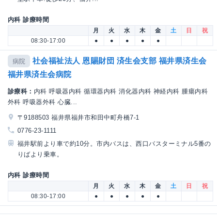
内科 診療時間
月
火
水
木
金
土
日
祝
08:30-17:00
●
●
●
●
●
社会福祉法人 恩賜財団 済生会支部 福井県済生会
病院
福井県済生会病院
診療科：
内科 呼吸器内科 循環器内科 消化器内科 神経内科 腫瘍内科
外科 呼吸器外科 心臓...
〒9188503 福井県福井市和田中町舟橋7-1
0776-23-1111
福井駅前より車で約10分。市内バスは、西口バスターミナル5番の
りばより乗車。
内科 診療時間
月
火
水
木
金
土
日
祝
08:30-17:00
●
●
●
●
●