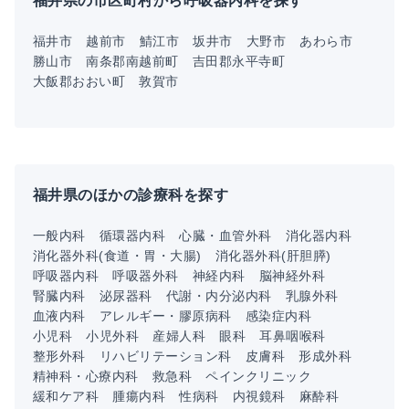
福井県の市区町村から呼吸器内科を探す
福井市
越前市
鯖江市
坂井市
大野市
あわら市
勝山市
南条郡南越前町
吉田郡永平寺町
大飯郡おおい町
敦賀市
福井県のほかの診療科を探す
一般内科
循環器内科
心臓・血管外科
消化器内科
消化器外科(食道・胃・大腸)
消化器外科(肝胆膵)
呼吸器内科
呼吸器外科
神経内科
脳神経外科
腎臓内科
泌尿器科
代謝・内分泌内科
乳腺外科
血液内科
アレルギー・膠原病科
感染症内科
小児科
小児外科
産婦人科
眼科
耳鼻咽喉科
整形外科
リハビリテーション科
皮膚科
形成外科
精神科・心療内科
救急科
ペインクリニック
緩和ケア科
腫瘍内科
性病科
内視鏡科
麻酔科