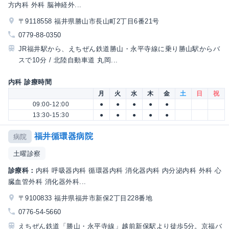
方内科 外科 脳神経外...
〒9118558 福井県勝山市長山町2丁目6番21号
0779-88-0350
JR福井駅から、えちぜん鉄道勝山・永平寺線に乗り勝山駅からバ
スで10分 / 北陸自動車道 丸岡...
内科 診療時間
月
火
水
木
金
土
日
祝
09:00-12:00
●
●
●
●
●
13:30-15:30
●
●
●
●
●
福井循環器病院
病院
土曜診察
診療科：
内科 呼吸器内科 循環器内科 消化器内科 内分泌内科 外科 心
臓血管外科 消化器外科...
〒9100833 福井県福井市新保2丁目228番地
0776-54-5660
えちぜん鉄道「勝山・永平寺線」越前新保駅より徒歩5分。京福バ