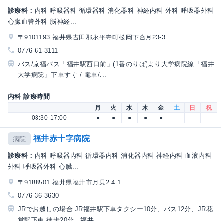
診療科：
内科 呼吸器科 循環器科 消化器科 神経内科 外科 呼吸器外科
心臓血管外科 脳神経...
〒9101193 福井県吉田郡永平寺町松岡下合月23-3
0776-61-3111
バス/京福バス「福井駅西口前」(1番のりば)より大学病院線「福井
大学病院」下車すぐ / 電車/...
内科 診療時間
月
火
水
木
金
土
日
祝
08:30-17:00
●
●
●
●
●
福井赤十字病院
病院
診療科：
内科 呼吸器内科 循環器内科 消化器内科 神経内科 血液内科
外科 呼吸器外科 心臓...
〒9188501 福井県福井市月見2-4-1
0776-36-3630
JRでお越しの場合:JR福井駅下車タクシー10分、バス12分、JR花
堂駅下車:徒歩20分、福井...