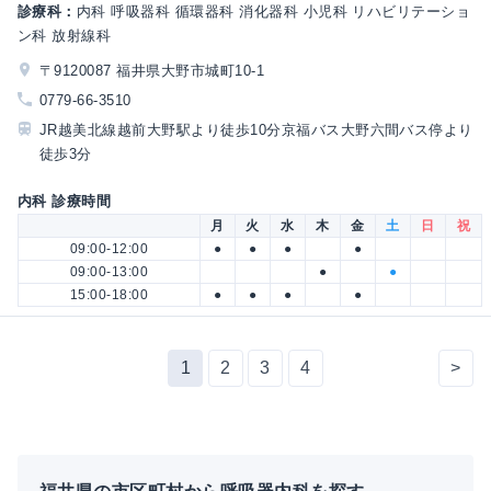
診療科：
内科 呼吸器科 循環器科 消化器科 小児科 リハビリテーショ
ン科 放射線科
〒9120087 福井県大野市城町10-1
0779-66-3510
JR越美北線越前大野駅より徒歩10分京福バス大野六間バス停より
徒歩3分
内科 診療時間
月
火
水
木
金
土
日
祝
09:00-12:00
●
●
●
●
09:00-13:00
●
●
15:00-18:00
●
●
●
●
1
2
3
4
>