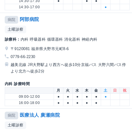
14:30-17:30
●
●
●
14:30-17:00
●
阿部病院
病院
土曜診察
診療科：
内科 呼吸器科 循環器科 消化器科 神経内科
〒9120081 福井県大野市元町8-6
0779-66-2230
越美北線 JR大野駅より西方へ徒歩10分京福バス 大野六間バス停
より北方へ徒歩2分
内科 診療時間
月
火
水
木
金
土
日
祝
09:00-12:00
●
●
●
●
●
●
16:00-18:00
●
●
●
●
●
医療法人 廣瀬病院
病院
土曜診察