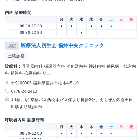
内科 診療時間
月
火
水
木
金
土
日
祝
08:30-17:30
●
●
●
●
●
08:30-12:30
●
医療法人初生会 福井中央クリニック
病院
土曜診察
診療科：
呼吸器内科 循環器内科 消化器内科 神経内科 糖尿病・代謝内
科 精神科 心療内科 リ...
〒9100003 福井県福井市松本4-5-10
0776-24-2410
JR福井駅 京福バス西松本バス停より徒歩3分、えちぜん鉄道田原
町駅より徒歩5分
呼吸器内科 診療時間
月
火
水
木
金
土
日
祝
08:30-12:00
●
●
●
●
●
●