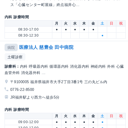
ス「心臓センター町屋線」終点福井心...
内科 診療時間
月
火
水
木
金
土
日
祝
08:30-17:00
●
●
●
●
●
08:30-12:30
●
医療法人 慈豊会 田中病院
病院
土曜診察
診療科：
内科 呼吸器内科 循環器内科 消化器内科 神経内科 外科 心臓
血管外科 消化器外科 ...
〒9100005 福井県福井市大手2丁目3番1号 三の丸ビル内
0776-22-8500
JR福井駅より西方へ徒歩5分
内科 診療時間
月
火
水
木
金
土
日
祝
09:00-12:00
●
●
●
●
●
●