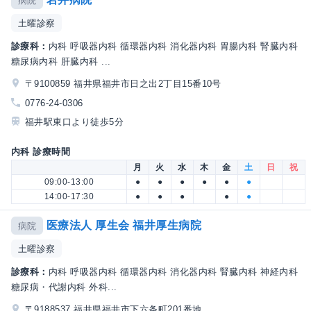
病院
土曜診察
診療科：
内科 呼吸器内科 循環器内科 消化器内科 胃腸内科 腎臓内科
糖尿病内科 肝臓内科 ...
〒9100859 福井県福井市日之出2丁目15番10号
0776-24-0306
福井駅東口より徒歩5分
内科 診療時間
月
火
水
木
金
土
日
祝
09:00-13:00
●
●
●
●
●
●
14:00-17:30
●
●
●
●
●
医療法人 厚生会 福井厚生病院
病院
土曜診察
診療科：
内科 呼吸器内科 循環器内科 消化器内科 腎臓内科 神経内科
糖尿病・代謝内科 外科...
〒9188537 福井県福井市下六条町201番地