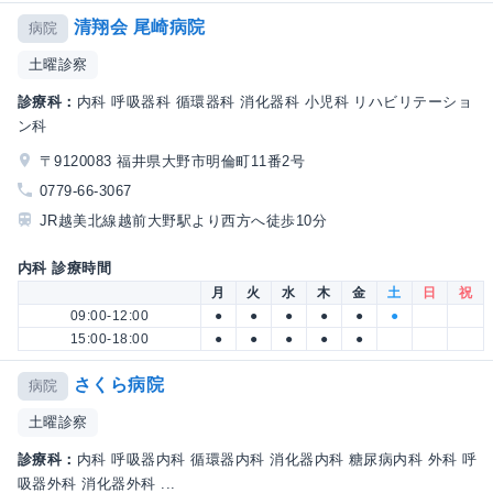
清翔会 尾崎病院
病院
土曜診察
診療科：
内科 呼吸器科 循環器科 消化器科 小児科 リハビリテーショ
ン科
〒9120083 福井県大野市明倫町11番2号
0779-66-3067
JR越美北線越前大野駅より西方へ徒歩10分
内科 診療時間
月
火
水
木
金
土
日
祝
09:00-12:00
●
●
●
●
●
●
15:00-18:00
●
●
●
●
●
さくら病院
病院
土曜診察
診療科：
内科 呼吸器内科 循環器内科 消化器内科 糖尿病内科 外科 呼
吸器外科 消化器外科 ...