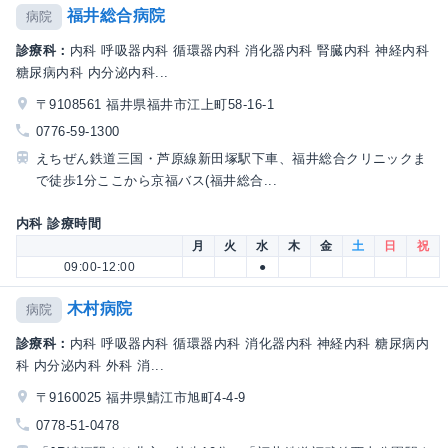
福井総合病院
病院
診療科：
内科 呼吸器内科 循環器内科 消化器内科 腎臓内科 神経内科
糖尿病内科 内分泌内科...
〒9108561 福井県福井市江上町58-16-1
0776-59-1300
えちぜん鉄道三国・芦原線新田塚駅下車、福井総合クリニックま
で徒歩1分ここから京福バス(福井総合...
内科 診療時間
月
火
水
木
金
土
日
祝
09:00-12:00
●
木村病院
病院
診療科：
内科 呼吸器内科 循環器内科 消化器内科 神経内科 糖尿病内
科 内分泌内科 外科 消...
〒9160025 福井県鯖江市旭町4-4-9
0778-51-0478