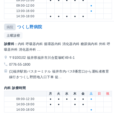
09:00-13:00
●
●
●
●
●
09:00-12:00
●
13:00-16:00
●
14:30-18:00
●
●
●
●
●
つくし野病院
病院
土曜診察
診療科：
内科 呼吸器内科 循環器内科 消化器内科 糖尿病内科 外科 呼
吸器外科 消化器外科 ...
〒9100102 福井県福井市川合鷲塚町49-6-1
0776-55-1800
(1)福井駅前バスターミナル 福井市内バス8番窓口から運転者教育
線行きつくし野団地入口下車 徒...
内科 診療時間
月
火
水
木
金
土
日
祝
09:00-12:30
●
●
●
●
●
●
14:00-19:00
●
●
●
●
14:00-18:00
●