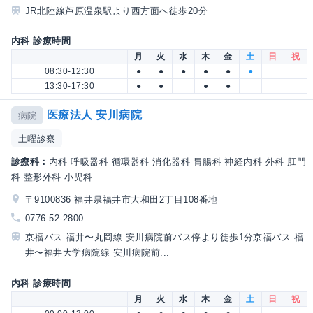
JR北陸線芦原温泉駅より西方面へ徒歩20分
内科 診療時間
月
火
水
木
金
土
日
祝
08:30-12:30
●
●
●
●
●
●
13:30-17:30
●
●
●
●
医療法人 安川病院
病院
土曜診察
診療科：
内科 呼吸器科 循環器科 消化器科 胃腸科 神経内科 外科 肛門
科 整形外科 小児科...
〒9100836 福井県福井市大和田2丁目108番地
0776-52-2800
京福バス 福井〜丸岡線 安川病院前バス停より徒歩1分京福バス 福
井〜福井大学病院線 安川病院前...
内科 診療時間
月
火
水
木
金
土
日
祝