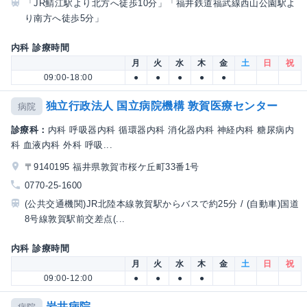
「JR鯖江駅より北方へ徒歩10分」「福井鉄道福武線西山公園駅よ
り南方へ徒歩5分」
内科 診療時間
月
火
水
木
金
土
日
祝
09:00-18:00
●
●
●
●
●
独立行政法人 国立病院機構 敦賀医療センター
病院
診療科：
内科 呼吸器内科 循環器内科 消化器内科 神経内科 糖尿病内
科 血液内科 外科 呼吸...
〒9140195 福井県敦賀市桜ケ丘町33番1号
0770-25-1600
(公共交通機関)JR北陸本線敦賀駅からバスで約25分 / (自動車)国道
8号線敦賀駅前交差点(...
内科 診療時間
月
火
水
木
金
土
日
祝
09:00-12:00
●
●
●
●
岩井病院