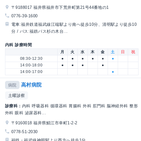
〒9188017 福井県福井市下荒井町第21号44番地の1
0776-39-1600
電車:福井鉄道福武線江端駅より南へ徒歩10分、清明駅より徒歩10
分 / バス:福鉄バス杉の木台...
内科 診療時間
月
火
水
木
金
土
日
祝
08:30-12:30
●
●
●
●
●
●
14:00-18:00
●
●
●
●
14:00-17:00
●
高村病院
病院
土曜診察
診療科：
内科 呼吸器科 循環器科 胃腸科 外科 肛門科 脳神経外科 整形
外科 眼科 泌尿器科...
〒9160018 福井県鯖江市幸町1-2-2
0778-51-2030
福鉄・福武線神明駅より西方へ徒歩1分