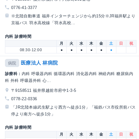
0776-41-3377
※北陸自動車道 福井インターチェンジから約15分※JR福井駅より
京福バス 羽水高校線「羽水高校...
内科 診療時間
月
火
水
木
金
土
日
祝
08:30-12:00
●
●
●
●
●
●
医療法人 林病院
病院
診療科：
内科 呼吸器内科 循環器内科 消化器内科 神経内科 糖尿病内
科 外科 呼吸器外科 心...
〒9158511 福井県越前市府中1-3-5
0778-22-0336
「JR北陸本線武生駅より西方へ徒歩1分」「福鉄バス市役所前バス
停より南方へ徒歩1分」
内科 診療時間
月
火
水
木
金
土
日
祝