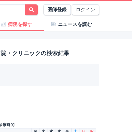
医師登録
ログイン
病院を探す
ニュースを読む
病院・クリニックの検索結果
 診療時間
月
火
水
木
金
土
日
祝