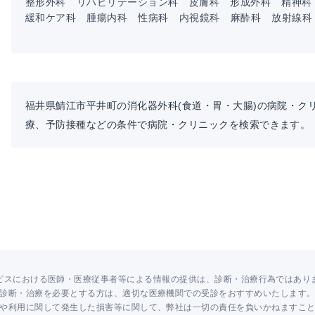
整形外科
リハビリテーション科
皮膚科
形成外科
精神科
緩和ケア科
腫瘍内科
性病科
内視鏡科
麻酔科
放射線科
福井県鯖江市平井町の消化器外科(食道・胃・大腸)の病院・ク
療、予防接種などの条件で病院・クリニックを検索できます。
ビスにおける医師・医療従事者等による情報の提供は、診断・治療行為ではあり
診断・治療を必要とする方は、適切な医療機関での受診をおすすめいたします
や利用に関して発生した損害等に関して、弊社は一切の責任を負いかねますこ