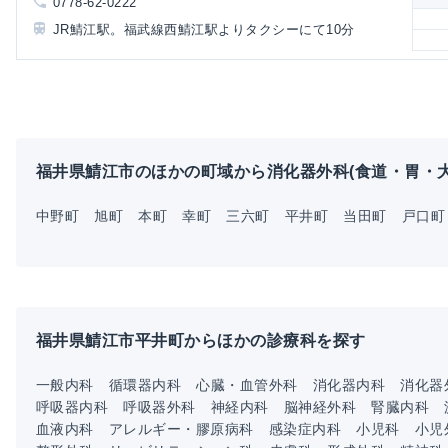
0778-62-0222
JR鯖江駅。福武線西鯖江駅よりタクシーにて10分
福井県鯖江市のほかの町域から消化器外科(食道・胃・大
中野町
旭町
本町
幸町
三六町
平井町
当田町
戸口町
福井県鯖江市平井町からほかの診療科を探す
一般内科
循環器内科
心臓・血管外科
消化器内科
消化器
呼吸器内科
呼吸器外科
神経内科
脳神経外科
腎臓内科
血液内科
アレルギー・膠原病科
感染症内科
小児科
小児