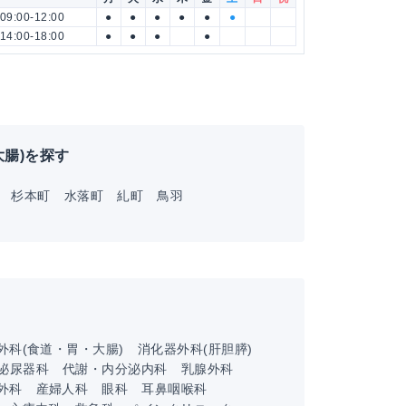
09:00-12:00
●
●
●
●
●
●
14:00-18:00
●
●
●
●
腸)を探す
杉本町
水落町
糺町
鳥羽
外科(食道・胃・大腸)
消化器外科(肝胆膵)
泌尿器科
代謝・内分泌内科
乳腺外科
外科
産婦人科
眼科
耳鼻咽喉科