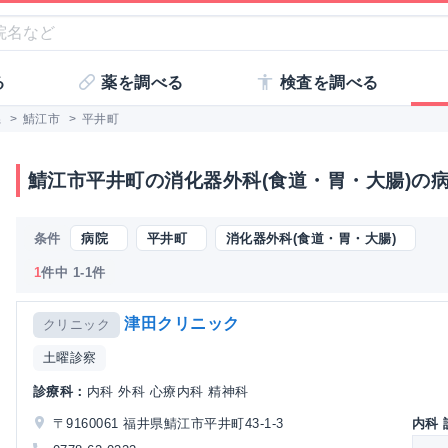
る
薬を調べる
検査を調べる
県
>
鯖江市
>
平井町
鯖江市平井町の消化器外科(食道・胃・大腸)の
条件
病院
平井町
消化器外科(食道・胃・大腸)
1
件中 1-1件
津田クリニック
クリニック
土曜診察
診療科：
内科 外科 心療内科 精神科
〒9160061 福井県鯖江市平井町43-1-3
内科