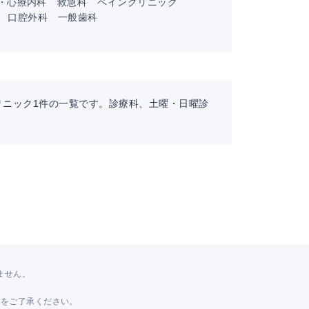
・心療内科
救急科
ペインクリニック
口腔外科
一般歯科
リニック1件の一覧です。診療科、土曜・日曜診
ません。
。
とをご了承ください。