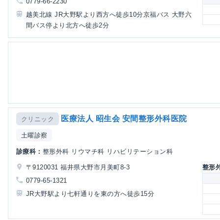
0779-66-2230
越美北線 JR大野駅より西方へ徒歩10分京福バス 大野六
間バス停より北方へ徒歩2分
医療法人 昭生会 安間整形外科医院
クリニック
土曜診察
診療科：
整形外科 リウマチ科 リハビリテーション科
〒9120031 福井県大野市月美町8-3
整形
0779-65-1321
JR大野駅より七軒通りを東の方へ徒歩15分