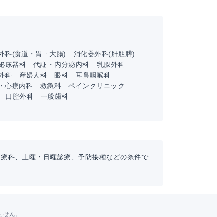
外科(食道・胃・大腸)
消化器外科(肝胆膵)
泌尿器科
代謝・内分泌内科
乳腺外科
外科
産婦人科
眼科
耳鼻咽喉科
・心療内科
救急科
ペインクリニック
口腔外科
一般歯科
診療科、土曜・日曜診療、予防接種などの条件で
ません。