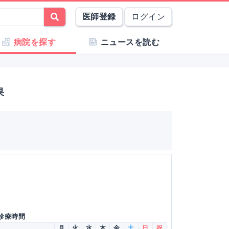
医師登録
ログイン
病院を探す
ニュースを読む
果
 診療時間
月
火
水
木
金
土
日
祝