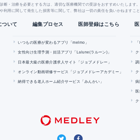
診断・治療を必要とする方は、適切な医療機関での受診をおすすめいたします
や利用に関して発生した損害等に関して、弊社は一切の責任を負いかねますこ
Yについて
編集プロセス
医師登録はこちら
医
いつもの医療が変わるアプリ「melmo」
「
女性向け生理予測・妊活アプリ「Lalune(ラルーン)」
ク
日本最大級の医療介護求人サイト「ジョブメドレー」
調
オンライン動画研修サービス「ジョブメドレーアカデミー」
ク
納得できる老人ホーム紹介サービス「みんかい」
病
医
ク