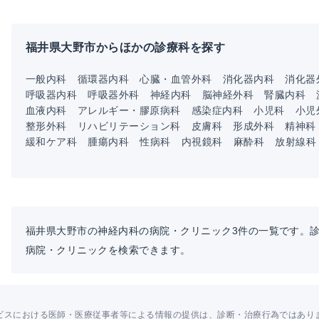
福井県大野市からほかの診療科を探す
一般内科
循環器内科
心臓・血管外科
消化器内科
消化器
呼吸器内科
呼吸器外科
神経内科
脳神経外科
腎臓内科
血液内科
アレルギー・膠原病科
感染症内科
小児科
小児
整形外科
リハビリテーション科
皮膚科
形成外科
精神科
緩和ケア科
腫瘍内科
性病科
内視鏡科
麻酔科
放射線科
福井県大野市の神経内科の病院・クリニック3件の一覧です。
病院・クリニックを検索できます。
ビスにおける医師・医療従事者等による情報の提供は、診断・治療行為ではあり