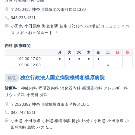
〒2430433 神奈川県海老名市河原口1320
046-233-1311
小田急 小田原線 海老名駅 徒歩 12分(バスの場合)コミュニティバ
ス 大谷・杉久保ルート 「...
内科 診療時間
月
火
水
木
金
土
日
祝
09:00-17:00
●
●
●
●
●
09:00-12:00
●
独立行政法人国立病院機構相模原病院
病院
診療科：
神経内科 呼吸器内科 消化器内科 循環器内科 アレルギー科
リウマチ科 小児科 外科...
〒2520392 神奈川県相模原市南区桜台18-1
042-742-8311
小田急 小田原線 小田急相模原駅 徒歩 15分 / 小田急 小田原線 小
田急相模原駅 バス 5...