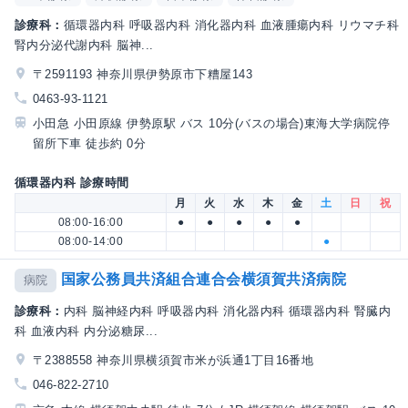
診療科：
循環器内科 呼吸器内科 消化器内科 血液腫瘍内科 リウマチ科
腎内分泌代謝内科 脳神...
〒2591193 神奈川県伊勢原市下糟屋143
0463-93-1121
小田急 小田原線 伊勢原駅 バス 10分(バスの場合)東海大学病院停
留所下車 徒歩約 0分
循環器内科 診療時間
月
火
水
木
金
土
日
祝
08:00-16:00
●
●
●
●
●
08:00-14:00
●
国家公務員共済組合連合会横須賀共済病院
病院
診療科：
内科 脳神経内科 呼吸器内科 消化器内科 循環器内科 腎臓内
科 血液内科 内分泌糖尿...
〒2388558 神奈川県横須賀市米が浜通1丁目16番地
046-822-2710