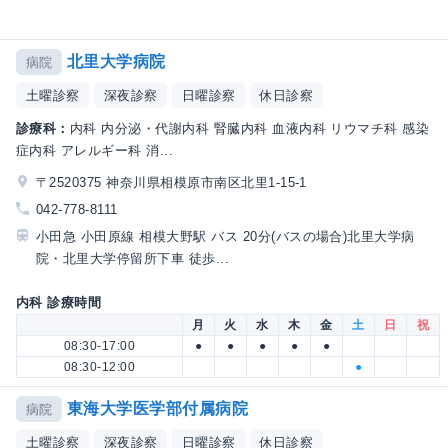
北里大学病院
病院
土曜診察
深夜診察
日曜診察
休日診察
診療科：
内科 内分泌・代謝内科 腎臓内科 血液内科 リウマチ科 感染
症内科 アレルギー科 消...
〒2520375 神奈川県相模原市南区北里1-15-1
042-778-8111
小田急 小田原線 相模大野駅 バス 20分(バスの場合)北里大学病
院・北里大学停留所下車 徒歩...
内科 診療時間
月
火
水
木
金
土
日
祝
08:30-17:00
●
●
●
●
●
08:30-12:00
●
東海大学医学部付属病院
病院
土曜診察
深夜診察
日曜診察
休日診察