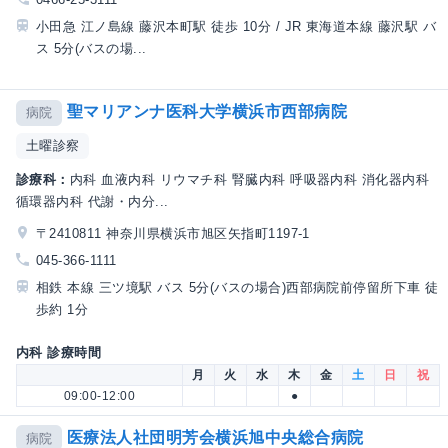
小田急 江ノ島線 藤沢本町駅 徒歩 10分 / JR 東海道本線 藤沢駅 バ
ス 5分(バスの場...
聖マリアンナ医科大学横浜市西部病院
病院
土曜診察
診療科：
内科 血液内科 リウマチ科 腎臓内科 呼吸器内科 消化器内科
循環器内科 代謝・内分...
〒2410811 神奈川県横浜市旭区矢指町1197-1
045-366-1111
相鉄 本線 三ツ境駅 バス 5分(バスの場合)西部病院前停留所下車 徒
歩約 1分
内科 診療時間
月
火
水
木
金
土
日
祝
09:00-12:00
●
医療法人社団明芳会横浜旭中央総合病院
病院