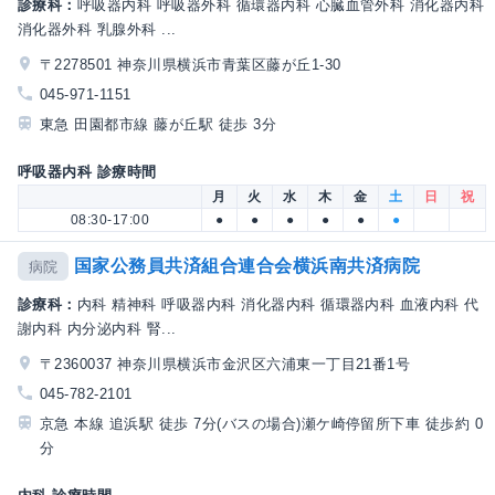
診療科：
呼吸器内科 呼吸器外科 循環器内科 心臓血管外科 消化器内科
消化器外科 乳腺外科 ...
〒2278501 神奈川県横浜市青葉区藤が丘1-30
045-971-1151
東急 田園都市線 藤が丘駅 徒歩 3分
呼吸器内科 診療時間
月
火
水
木
金
土
日
祝
08:30-17:00
●
●
●
●
●
●
国家公務員共済組合連合会横浜南共済病院
病院
診療科：
内科 精神科 呼吸器内科 消化器内科 循環器内科 血液内科 代
謝内科 内分泌内科 腎...
〒2360037 神奈川県横浜市金沢区六浦東一丁目21番1号
045-782-2101
京急 本線 追浜駅 徒歩 7分(バスの場合)瀬ケ崎停留所下車 徒歩約 0
分