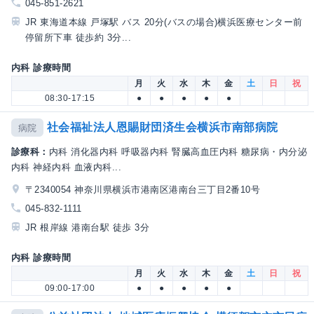
045-851-2621
JR 東海道本線 戸塚駅 バス 20分(バスの場合)横浜医療センター前
停留所下車 徒歩約 3分...
内科 診療時間
月
火
水
木
金
土
日
祝
08:30-17:15
●
●
●
●
●
社会福祉法人恩賜財団済生会横浜市南部病院
病院
診療科：
内科 消化器内科 呼吸器内科 腎臓高血圧内科 糖尿病・内分泌
内科 神経内科 血液内科...
〒2340054 神奈川県横浜市港南区港南台三丁目2番10号
045-832-1111
JR 根岸線 港南台駅 徒歩 3分
内科 診療時間
月
火
水
木
金
土
日
祝
09:00-17:00
●
●
●
●
●