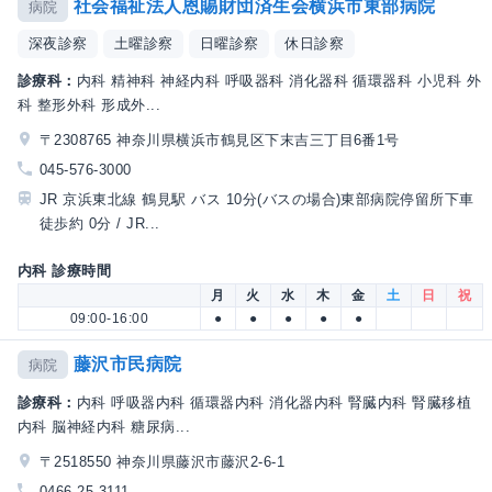
社会福祉法人恩賜財団済生会横浜市東部病院
病院
深夜診察
土曜診察
日曜診察
休日診察
診療科：
内科 精神科 神経内科 呼吸器科 消化器科 循環器科 小児科 外
科 整形外科 形成外...
〒2308765 神奈川県横浜市鶴見区下末吉三丁目6番1号
045-576-3000
JR 京浜東北線 鶴見駅 バス 10分(バスの場合)東部病院停留所下車
徒歩約 0分 / JR...
内科 診療時間
月
火
水
木
金
土
日
祝
09:00-16:00
●
●
●
●
●
藤沢市民病院
病院
診療科：
内科 呼吸器内科 循環器内科 消化器内科 腎臓内科 腎臓移植
内科 脳神経内科 糖尿病...
〒2518550 神奈川県藤沢市藤沢2-6-1
0466-25-3111