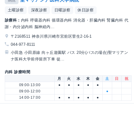
病院
土曜診察
深夜診察
日曜診察
休日診察
診療科：
内科 呼吸器内科 循環器内科 消化器・肝臓内科 腎臓内科 代
謝・内分泌内科 脳神経内...
〒2168511 神奈川県川崎市宮前区菅生2-16-1
044-977-8111
小田急 小田原線 向ヶ丘遊園駅 バス 20分(バスの場合)聖マリアン
ナ医科大学前停留所下車 徒...
内科 診療時間
月
火
水
木
金
土
日
祝
09:00-13:00
●
●
●
●
●
09:00-12:00
●
14:00-17:00
●
●
●
●
●