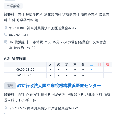
土曜診察
診療科：
内科 呼吸器内科 消化器内科 循環器内科 脳神経内科 腎臓内
科 外科 呼吸器外科 消...
〒2410801 神奈川県横浜市旭区若葉台4-20-1
045-921-6111
JR 横浜線 十日市場駅 バス 15分(バスの場合)若葉台中央停留所下
車 徒歩約 1分 / J...
内科 診療時間
月
火
水
木
金
土
日
祝
09:00-13:00
●
●
●
●
●
●
14:00-17:00
●
●
●
●
●
独立行政法人国立病院機構横浜医療センター
病院
診療科：
内科 心療内科 精神科 神経内科 呼吸器内科 消化器内科 循環
器内科 アレルギー科 ...
〒2458575 神奈川県横浜市戸塚区原宿3-60-2