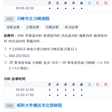
月
火
水
木
金
土
日
祝
09:00-16:30
●
●
●
●
●
川崎市立川崎病院
病院
深夜診察
土曜診察
日曜診察
休日診察
診療科：
内科 呼吸器内科 循環器内科 消化器内科 腫瘍内科 糖尿病内
科 内分泌内科 腎臓内科...
〒2100013 神奈川県川崎市川崎区新川通12-1
044-233-5521
JR 東海道本線 川崎駅 徒歩 15分 / JR 東海道本線 川崎駅 バス 5分
(バスの場合)...
内科 診療時間
月
火
水
木
金
土
日
祝
09:00-12:00
●
●
●
●
●
13:30-17:00
●
●
●
●
●
昭和大学横浜市北部病院
病院