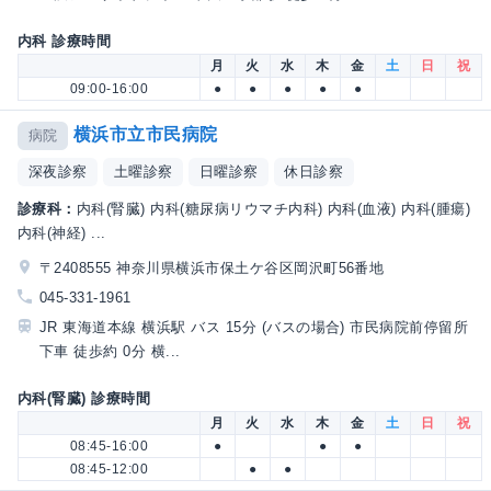
内科 診療時間
月
火
水
木
金
土
日
祝
09:00-16:00
●
●
●
●
●
横浜市立市民病院
病院
深夜診察
土曜診察
日曜診察
休日診察
診療科：
内科(腎臓) 内科(糖尿病リウマチ内科) 内科(血液) 内科(腫瘍)
内科(神経) ...
〒2408555 神奈川県横浜市保土ケ谷区岡沢町56番地
045-331-1961
JR 東海道本線 横浜駅 バス 15分 (バスの場合) 市民病院前停留所
下車 徒歩約 0分 横...
内科(腎臓) 診療時間
月
火
水
木
金
土
日
祝
08:45-16:00
●
●
●
08:45-12:00
●
●