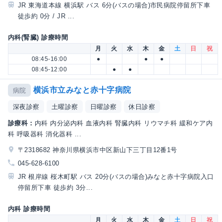
JR 東海道本線 横浜駅 バス 6分(バスの場合)市民病院停留所下車
徒歩約 0分 / JR ...
内科(腎臓) 診療時間
月
火
水
木
金
土
日
祝
08:45-16:00
●
●
●
08:45-12:00
●
●
横浜市立みなと赤十字病院
病院
深夜診察
土曜診察
日曜診察
休日診察
診療科：
内科 内分泌内科 血液内科 腎臓内科 リウマチ科 緩和ケア内
科 呼吸器科 消化器科 ...
〒2318682 神奈川県横浜市中区新山下三丁目12番1号
045-628-6100
JR 根岸線 桜木町駅 バス 20分(バスの場合)みなと赤十字病院入口
停留所下車 徒歩約 3分...
内科 診療時間
月
火
水
木
金
土
日
祝