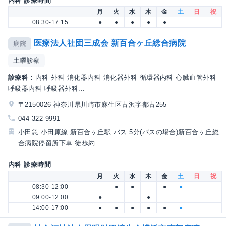
内科 診療時間
月
火
水
木
金
土
日
祝
08:30-17:15
●
●
●
●
●
医療法人社団三成会 新百合ヶ丘総合病院
病院
土曜診察
診療科：
内科 外科 消化器内科 消化器外科 循環器内科 心臓血管外科
呼吸器内科 呼吸器外科...
〒2150026 神奈川県川崎市麻生区古沢字都古255
044-322-9991
小田急 小田原線 新百合ヶ丘駅 バス 5分(バスの場合)新百合ヶ丘総
合病院停留所下車 徒歩約 ...
内科 診療時間
月
火
水
木
金
土
日
祝
08:30-12:00
●
●
●
●
09:00-12:00
●
●
14:00-17:00
●
●
●
●
●
●