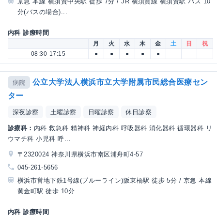
京急 本線 横須賀中央駅 徒歩 7分 / JR 横須賀線 横須賀駅 バス 10
分(バスの場合)...
内科 診療時間
月
火
水
木
金
土
日
祝
08:30-17:15
●
●
●
●
●
公立大学法人横浜市立大学附属市民総合医療セン
病院
ター
深夜診察
土曜診察
日曜診察
休日診察
診療科：
内科 救急科 精神科 神経内科 呼吸器科 消化器科 循環器科 リ
ウマチ科 小児科 呼...
〒2320024 神奈川県横浜市南区浦舟町4-57
045-261-5656
横浜市営地下鉄1号線(ブルーライン)阪東橋駅 徒歩 5分 / 京急 本線
黄金町駅 徒歩 10分
内科 診療時間