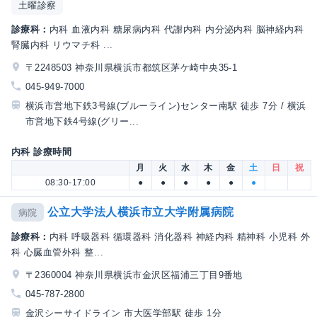
土曜診察
診療科：
内科 血液内科 糖尿病内科 代謝内科 内分泌内科 脳神経内科
腎臓内科 リウマチ科 ...
〒2248503 神奈川県横浜市都筑区茅ケ崎中央35-1
045-949-7000
横浜市営地下鉄3号線(ブルーライン)センター南駅 徒歩 7分 / 横浜
市営地下鉄4号線(グリー...
内科 診療時間
月
火
水
木
金
土
日
祝
08:30-17:00
●
●
●
●
●
●
公立大学法人横浜市立大学附属病院
病院
診療科：
内科 呼吸器科 循環器科 消化器科 神経内科 精神科 小児科 外
科 心臓血管外科 整...
〒2360004 神奈川県横浜市金沢区福浦三丁目9番地
045-787-2800
金沢シーサイドライン 市大医学部駅 徒歩 1分