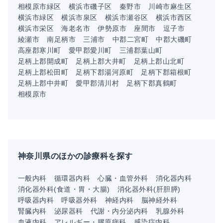
相模原市緑区
横浜市磯子区
秦野市
川崎市麻生区
横浜市緑区
横浜市泉区
横浜市瀬谷区
横浜市西区
横浜市栄区
海老名市
伊勢原市
座間市
逗子市
綾瀬市
南足柄市
三浦市
中郡二宮町
中郡大磯町
高座郡寒川町
愛甲郡愛川町
三浦郡葉山町
足柄上郡開成町
足柄上郡大井町
足柄上郡山北町
足柄上郡松田町
足柄下郡湯河原町
足柄下郡箱根町
足柄上郡中井町
愛甲郡清川村
足柄下郡真鶴町
相模原市
神奈川県のほかの診療科を探す
一般内科
循環器内科
心臓・血管外科
消化器内科
消化器外科(食道・胃・大腸)
消化器外科(肝胆膵)
呼吸器内科
呼吸器外科
神経内科
脳神経外科
腎臓内科
泌尿器科
代謝・内分泌内科
乳腺外科
血液内科
アレルギー・膠原病科
感染症内科