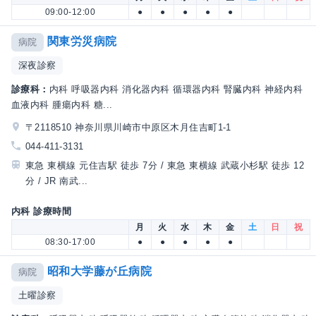
09:00-12:00
●
●
●
●
●
関東労災病院
病院
深夜診察
診療科：
内科 呼吸器内科 消化器内科 循環器内科 腎臓内科 神経内科
血液内科 腫瘍内科 糖...
〒2118510 神奈川県川崎市中原区木月住吉町1-1
044-411-3131
東急 東横線 元住吉駅 徒歩 7分 / 東急 東横線 武蔵小杉駅 徒歩 12
分 / JR 南武...
内科 診療時間
月
火
水
木
金
土
日
祝
08:30-17:00
●
●
●
●
●
昭和大学藤が丘病院
病院
土曜診察