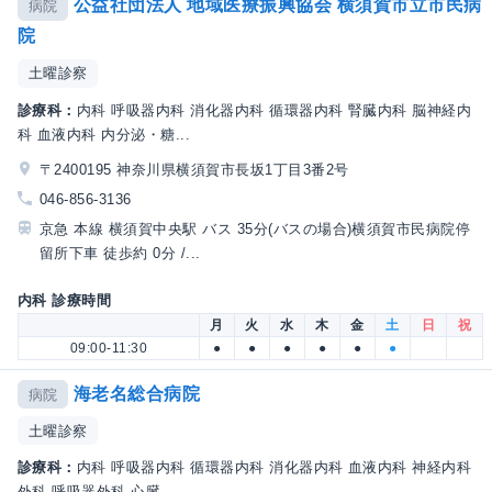
公益社団法人 地域医療振興協会 横須賀市立市民病
病院
院
土曜診察
診療科：
内科 呼吸器内科 消化器内科 循環器内科 腎臓内科 脳神経内
科 血液内科 内分泌・糖...
〒2400195 神奈川県横須賀市長坂1丁目3番2号
046-856-3136
京急 本線 横須賀中央駅 バス 35分(バスの場合)横須賀市民病院停
留所下車 徒歩約 0分 /...
内科 診療時間
月
火
水
木
金
土
日
祝
09:00-11:30
●
●
●
●
●
●
海老名総合病院
病院
土曜診察
診療科：
内科 呼吸器内科 循環器内科 消化器内科 血液内科 神経内科
外科 呼吸器外科 心臓...