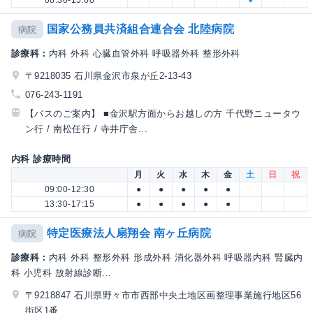
国家公務員共済組合連合会 北陸病院
病院
診療科：
内科 外科 心臓血管外科 呼吸器外科 整形外科
〒9218035 石川県金沢市泉が丘2-13-43
076-243-1191
【バスのご案内】 ■金沢駅方面からお越しの方 千代野ニュータウ
ン行 / 南松任行 / 寺井庁舎...
内科 診療時間
月
火
水
木
金
土
日
祝
09:00-12:30
●
●
●
●
●
13:30-17:15
●
●
●
●
●
特定医療法人扇翔会 南ヶ丘病院
病院
診療科：
内科 外科 整形外科 形成外科 消化器外科 呼吸器内科 腎臓内
科 小児科 放射線診断...
〒9218847 石川県野々市市西部中央土地区画整理事業施行地区56
街区1番