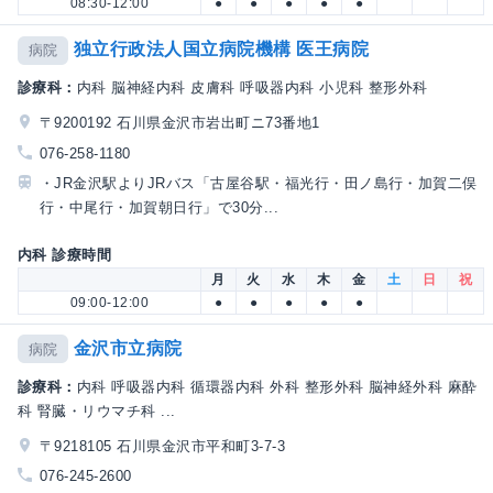
08:30-12:00
●
●
●
●
●
独立行政法人国立病院機構 医王病院
病院
診療科：
内科 脳神経内科 皮膚科 呼吸器内科 小児科 整形外科
〒9200192 石川県金沢市岩出町ニ73番地1
076-258-1180
・JR金沢駅よりJRバス「古屋谷駅・福光行・田ノ島行・加賀二俣
行・中尾行・加賀朝日行」で30分...
内科 診療時間
月
火
水
木
金
土
日
祝
09:00-12:00
●
●
●
●
●
金沢市立病院
病院
診療科：
内科 呼吸器内科 循環器内科 外科 整形外科 脳神経外科 麻酔
科 腎臓・リウマチ科 ...
〒9218105 石川県金沢市平和町3-7-3
076-245-2600