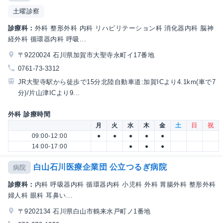
土曜診察
診療科：
外科 整形外科 内科 リハビリテーション科 消化器内科 脳神
経外科 循環器内科 呼吸...
〒9220024 石川県加賀市大聖寺永町イ17番地
0761-73-3312
JR大聖寺駅から徒歩で15分北陸自動車道:加賀ICより4.1km(車で7
分)/片山津ICより9...
外科 診療時間
月
火
水
木
金
土
日
祝
09:00-12:00
●
●
●
●
●
14:00-17:00
●
●
●
白山石川医療企業団 公立つるぎ病院
病院
診療科：
内科 呼吸器内科 循環器内科 小児科 外科 胃腸外科 整形外科
婦人科 眼科 耳鼻い...
〒9202134 石川県白山市鶴来水戸町ノ1番地