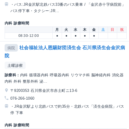
・バス:JR金沢駅北鉄バス33番のバス乗車 / 「金沢赤十字病院前」
バス停下車・タクシー:JR...
内科 診療時間
月
火
水
木
金
土
日
祝
08:30-12:00
●
●
●
●
●
社会福祉法人恩賜財団済生会 石川県済生会金沢病
病院
院
土曜診察
診療科：
内科 循環器内科 呼吸器内科 リウマチ科 脳神経内科 消化器
内科 外科 整形外科 泌...
〒9200353 石川県金沢市赤土町ニ13-6
076-266-1060
・JR金沢駅より北鉄バスで約35分・北鉄バス「済生会病院」バス
停 下車
内科 診療時間