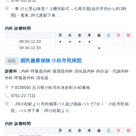
0767-52-3211
・車:のと里山海道 / 上棚矢駄IC→七尾方面(金沢市内から約1時
間)・電車:JR七尾駅下車 ...
内科 診療時間
月
火
水
木
金
土
日
祝
09:00-12:30
●
●
●
●
09:30-12:30
●
国民健康保険 小松市民病院
病院
診療科：
内科 呼吸器内科 循環器内科 消化器内科 内分泌・代謝内科
外科 呼吸器外科 消化器...
〒9238560 石川県小松市向本折町ホ60番地
0761-22-7111
・JR小松駅より市内循環バス及び路線バスで7分 / 「小松市民病
院」バス停下車・JR小松駅より...
内科 診療時間
月
火
水
木
金
土
日
祝