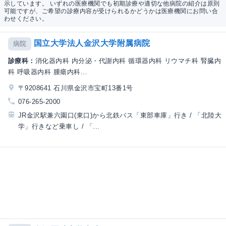
示しています。 いずれの医療機関でも初期診療や適切な他病院の紹介は原則
可能ですが、ご希望の診療内容が受けられるかどうかは医療機関にお問い合
わせください。
国立大学法人金沢大学附属病院
病院
診療科：
消化器内科 内分泌・代謝内科 循環器内科 リウマチ科 腎臓内
科 呼吸器内科 腫瘍内科...
〒9208641 石川県金沢市宝町13番1号
076-265-2000
JR金沢駅兼六園口(東口)から北鉄バス「東部車庫」行き / 「北陸大
学」行きなど乗車し / 「...