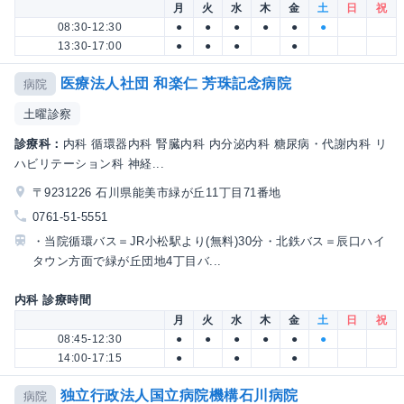
月
火
水
木
金
土
日
祝
08:30-12:30
●
●
●
●
●
●
13:30-17:00
●
●
●
●
医療法人社団 和楽仁 芳珠記念病院
病院
土曜診察
診療科：
内科 循環器内科 腎臓内科 内分泌内科 糖尿病・代謝内科 リ
ハビリテーション科 神経...
〒9231226 石川県能美市緑が丘11丁目71番地
0761-51-5551
・当院循環バス＝JR小松駅より(無料)30分・北鉄バス＝辰口ハイ
タウン方面で緑が丘団地4丁目バ...
内科 診療時間
月
火
水
木
金
土
日
祝
08:45-12:30
●
●
●
●
●
●
14:00-17:15
●
●
●
独立行政法人国立病院機構石川病院
病院