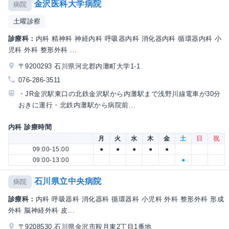
金沢医科大学病院
病院
土曜診察
診療科：
内科 精神科 神経内科 呼吸器内科 消化器内科 循環器内科 小
児科 外科 整形外科 ...
〒9200293 石川県河北郡内灘町大学1-1
076-286-3511
・JR金沢駅東口の北鉄金沢駅から内灘駅まで浅野川線電車が30分
おきに運行・北鉄内灘駅から病院前...
内科 診療時間
月
火
水
木
金
土
日
祝
09:00-15:00
●
●
●
●
●
09:00-13:00
●
石川県立中央病院
病院
診療科：
内科 呼吸器科 消化器科 循環器科 小児科 外科 整形外科 形成
外科 脳神経外科 皮...
〒9208530 石川県金沢市鞍月東2丁目1番地