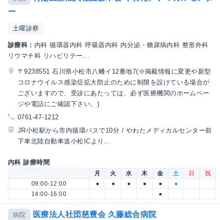
ー
土曜診察
診療科：
内科 循環器内科 呼吸器内科 内分泌・糖尿病内科 整形外科
リウマチ科 リハビリテー...
〒9238551 石川県小松市八幡イ12番地7(※掲載情報に変更や新型
コロナウイルス感染症拡大防止のために制限を設けている場合が
ございますので、受診にあたっては、必ず医療機関のホームペー
ジや電話にご確認下さい。)
0761-47-1212
JR小松駅から市内循環バスで10分 / やわたメディカルセンター前
下車北陸自動車道小松ICより...
内科 診療時間
月
火
水
木
金
土
日
祝
09:00-12:00
●
●
●
●
●
●
14:00-16:00
●
医療法人社団慈豊会 久藤総合病院
病院