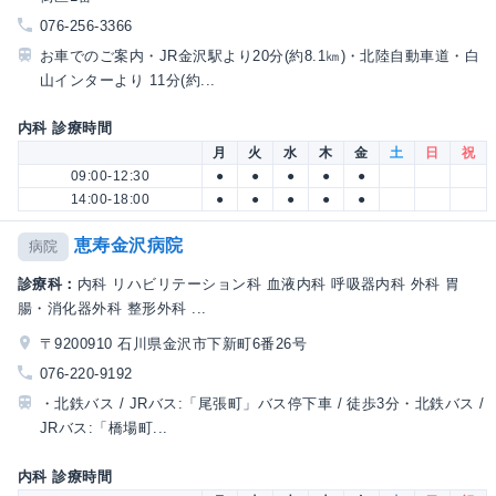
076-256-3366
お車でのご案内・JR金沢駅より20分(約8.1㎞)・北陸自動車道・白
山インターより 11分(約...
内科 診療時間
月
火
水
木
金
土
日
祝
09:00-12:30
●
●
●
●
●
14:00-18:00
●
●
●
●
●
恵寿金沢病院
病院
診療科：
内科 リハビリテーション科 血液内科 呼吸器内科 外科 胃
腸・消化器外科 整形外科 ...
〒9200910 石川県金沢市下新町6番26号
076-220-9192
・北鉄バス / JRバス:「尾張町」バス停下車 / 徒歩3分・北鉄バス /
JRバス:「橋場町...
内科 診療時間