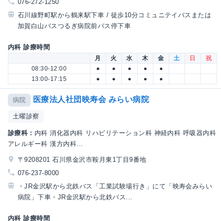
076-272-1250
石川線野町駅から鶴来駅下車 / 徒歩10分コミュニテイバスまたは
加賀白山バスつるぎ病院前バス停下車
内科 診療時間
月
火
水
木
金
土
日
祝
08:30-12:00
●
●
●
●
●
13:00-17:15
●
●
●
●
●
医療法人社団映寿会 みらい病院
病院
土曜診察
診療科：
内科 消化器内科 リハビリテーション科 神経内科 呼吸器内科
アレルギー科 漢方内科...
〒9208201 石川県金沢市鞍月東1丁目9番地
076-237-8000
・JR金沢駅から北鉄バス「工業試験場行き」にて「映寿会みらい
病院」下車・JR金沢駅から北鉄バス...
内科 診療時間