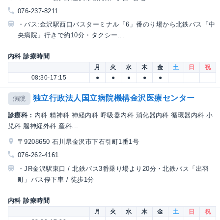
076-237-8211
・バス:金沢駅西口バスターミナル「6」番のり場から北鉄バス「中
央病院」行きで約10分・タクシー...
内科 診療時間
月
火
水
木
金
土
日
祝
08:30-17:15
●
●
●
●
●
独立行政法人国立病院機構金沢医療センター
病院
診療科：
内科 精神科 神経内科 呼吸器内科 消化器内科 循環器内科 小
児科 脳神経外科 産科...
〒9208650 石川県金沢市下石引町1番1号
076-262-4161
・JR金沢駅東口 / 北鉄バス3番乗り場より20分・北鉄バス「出羽
町」バス停下車 / 徒歩1分
内科 診療時間
月
火
水
木
金
土
日
祝