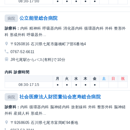
08:30-17:00
●
●
●
●
●
公立能登総合病院
病院
診療科：
内科 精神科 呼吸器内科 消化器内科 循環器内科 外科 整形外
科 形成外科 呼吸器外...
〒9260816 石川県七尾市藤橋町ア部6番地4
0767-52-6611
JR七尾駅からバス(有料)で10分
内科 診療時間
月
火
水
木
金
土
日
祝
08:30-17:15
●
●
●
●
●
社会医療法人財団董仙会恵寿総合病院
病院
診療科：
内科 循環器内科 脳神経内科 放射線科 外科 整形外科 脳神経
外科 産婦人科 形成外...
〒9268605 石川県七尾市富岡町94番地