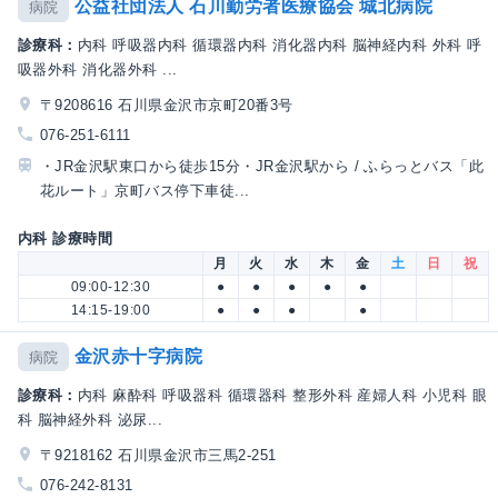
公益社団法人 石川勤労者医療協会 城北病院
病院
診療科：
内科 呼吸器内科 循環器内科 消化器内科 脳神経内科 外科 呼
吸器外科 消化器外科 ...
〒9208616 石川県金沢市京町20番3号
076-251-6111
・JR金沢駅東口から徒歩15分・JR金沢駅から / ふらっとバス「此
花ルート」京町バス停下車徒...
内科 診療時間
月
火
水
木
金
土
日
祝
09:00-12:30
●
●
●
●
●
14:15-19:00
●
●
●
●
金沢赤十字病院
病院
診療科：
内科 麻酔科 呼吸器科 循環器科 整形外科 産婦人科 小児科 眼
科 脳神経外科 泌尿...
〒9218162 石川県金沢市三馬2-251
076-242-8131