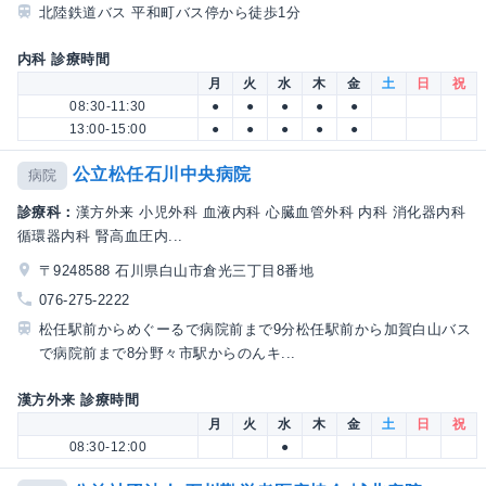
北陸鉄道バス 平和町バス停から徒歩1分
内科 診療時間
月
火
水
木
金
土
日
祝
08:30-11:30
●
●
●
●
●
13:00-15:00
●
●
●
●
●
公立松任石川中央病院
病院
診療科：
漢方外来 小児外科 血液内科 心臓血管外科 内科 消化器内科
循環器内科 腎高血圧内...
〒9248588 石川県白山市倉光三丁目8番地
076-275-2222
松任駅前からめぐーるで病院前まで9分松任駅前から加賀白山バス
で病院前まで8分野々市駅からのんキ...
漢方外来 診療時間
月
火
水
木
金
土
日
祝
08:30-12:00
●