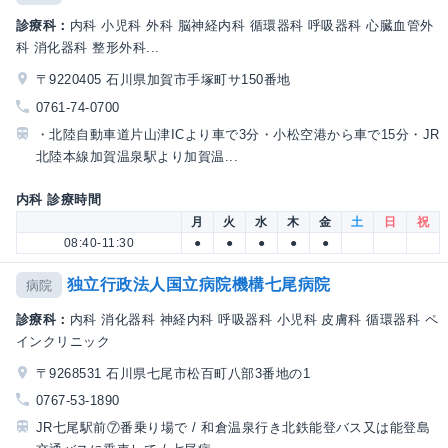
診療科：
内科 小児科 外科 脳神経内科 循環器科 呼吸器科 心臓血管外
科 消化器科 整形外科...
〒9220405 石川県加賀市手塚町サ150番地
0761-74-0700
・北陸自動車道片山津ICより車で3分・小松空港から車で15分・JR
北陸本線加賀温泉駅より加賀温...
内科 診療時間
月
火
水
木
金
土
日
祝
08:40-11:30
●
●
●
●
●
独立行政法人国立病院機構七尾病院
病院
診療科：
内科 消化器科 神経内科 呼吸器科 小児科 皮膚科 循環器科 ペ
インクリニック
〒9268531 石川県七尾市松百町八部3番地の1
0767-53-1890
JR七尾駅前⑦番乗り場で / 和倉温泉行き北鉄能登バス又は能登島