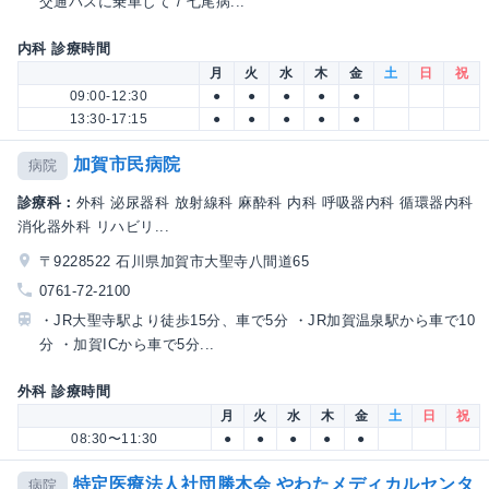
交通バスに乗車して / 七尾病...
内科 診療時間
月
火
水
木
金
土
日
祝
09:00-12:30
●
●
●
●
●
13:30-17:15
●
●
●
●
●
加賀市民病院
病院
診療科：
外科 泌尿器科 放射線科 麻酔科 内科 呼吸器内科 循環器内科
消化器外科 リハビリ...
〒9228522 石川県加賀市大聖寺八間道65
0761-72-2100
・JR大聖寺駅より徒歩15分、車で5分 ・JR加賀温泉駅から車で10
分 ・加賀ICから車で5分...
外科 診療時間
月
火
水
木
金
土
日
祝
08:30〜11:30
●
●
●
●
●
特定医療法人社団勝木会 やわたメディカルセンタ
病院