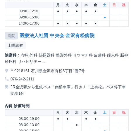
月
火
水
木
金
土
日
祝
09:00-12:30
●
●
●
●
●
09:00-15:00
●
14:00-17:00
●
●
●
●
●
医療法人社団 中央会 金沢有松病院
病院
土曜診察
診療科：
内科 外科 泌尿器科 整形外科 リウマチ科 皮膚科 婦人科 脳神
経外科 リハビリテー...
〒9218161 石川県金沢市有松5丁目1番7号
076-242-2111
JR金沢駅から北鉄バス「南部車庫」行き / 「上有松」バス停下車
徒歩1分
内科 診療時間
月
火
水
木
金
土
日
祝
08:30-19:00
●
●
●
●
08:30-13:00
●
08:30-15:00
●