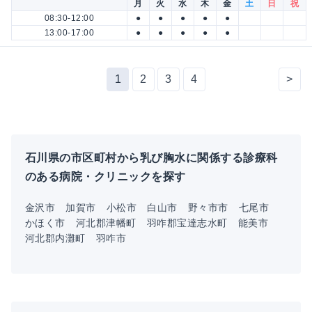
月
火
水
木
金
土
日
祝
08:30-12:00
●
●
●
●
●
13:00-17:00
●
●
●
●
●
1
2
3
4
>
石川県の市区町村から乳び胸水に関係する診療科
のある病院・クリニックを探す
金沢市
加賀市
小松市
白山市
野々市市
七尾市
かほく市
河北郡津幡町
羽咋郡宝達志水町
能美市
河北郡内灘町
羽咋市