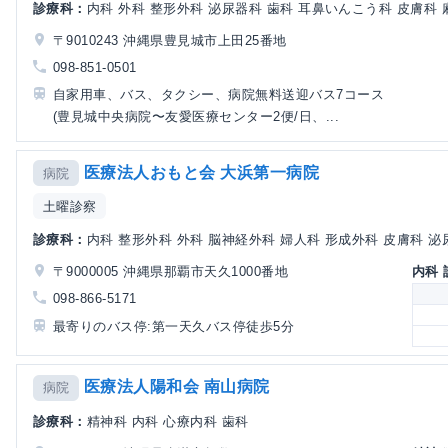
診療科：
内科 外科 整形外科 泌尿器科 歯科 耳鼻いんこう科 皮膚科 麻
〒9010243 沖縄県豊見城市上田25番地
098-851-0501
自家用車、バス、タクシー、病院無料送迎バス7コース
(豊見城中央病院〜友愛医療センター2便/日、...
医療法人おもと会 大浜第一病院
病院
土曜診察
診療科：
内科 整形外科 外科 脳神経外科 婦人科 形成外科 皮膚科 泌尿
〒9000005 沖縄県那覇市天久1000番地
内科
098-866-5171
最寄りのバス停:第一天久バス停徒歩5分
医療法人陽和会 南山病院
病院
診療科：
精神科 内科 心療内科 歯科