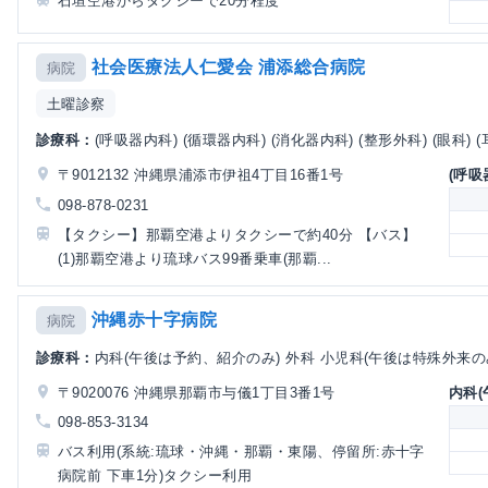
石垣空港からタクシーで20分程度
社会医療法人仁愛会 浦添総合病院
病院
土曜診察
診療科：
(呼吸器内科) (循環器内科) (消化器内科) (整形外科) (眼科) (
〒9012132 沖縄県浦添市伊祖4丁目16番1号
(呼吸
098-878-0231
【タクシー】那覇空港よりタクシーで約40分 【バス】
(1)那覇空港より琉球バス99番乗車(那覇...
沖縄赤十字病院
病院
診療科：
内科(午後は予約、紹介のみ) 外科 小児科(午後は特殊外来のみ)
〒9020076 沖縄県那覇市与儀1丁目3番1号
内科
098-853-3134
バス利用(系統:琉球・沖縄・那覇・東陽、停留所:赤十字
病院前 下車1分)タクシー利用