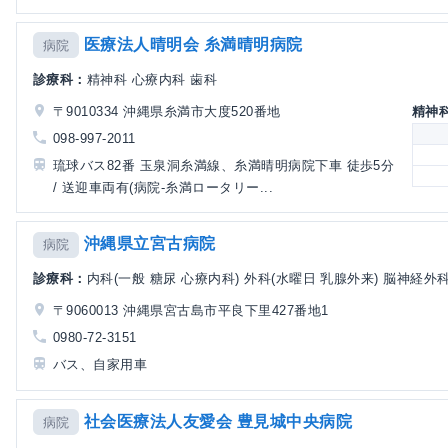
医療法人晴明会 糸満晴明病院
病院
診療科：
精神科 心療内科 歯科
〒9010334 沖縄県糸満市大度520番地
精神
098-997-2011
琉球バス82番 玉泉洞糸満線、糸満晴明病院下車 徒歩5分
/ 送迎車両有(病院-糸満ロータリー...
沖縄県立宮古病院
病院
診療科：
内科(一般 糖尿 心療内科) 外科(水曜日 乳腺外来) 脳神経外科
〒9060013 沖縄県宮古島市平良下里427番地1
0980-72-3151
バス、自家用車
社会医療法人友愛会 豊見城中央病院
病院