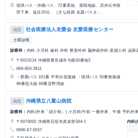
琉球バス・沖縄バス、72番系統、屋我地線、済井出停留
所下車、徒歩20分、［主な経路:名護バスタ...
社会医療法人友愛会 友愛医療センター
病院
土曜診察
診療科：
内科 小児科 歯科 外科 整形外科 脳神経外科 産婦人科 泌尿器
〒9010224 沖縄県豊見城市与根50番地5
098-850-3811
・那覇バス 101番 平和台安謝線 ・琉球バス 55番牧港線
98番琉大線 88番宜野湾線
沖縄県立八重山病院
病院
診療科：
内科(外来「紹介制」) 小児科(午前:一般外来、午後:予約外来) 
〒9070002 沖縄県石垣市真栄里584-1
内科(
0980-87-5557