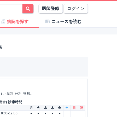
医師登録
ログイン
病院を探す
ニュースを読む
果
小児科 外科 整形...
総合) 診療時間
月
火
水
木
金
土
日
祝
8:30-12:00
●
●
●
●
●