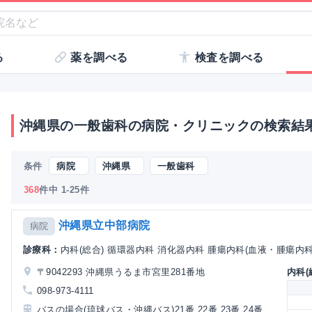
る
薬を調べる
検査を調べる
沖縄県の一般歯科の病院・クリニックの検索結
条件
病院
沖縄県
一般歯科
368
件中 1-25件
沖縄県立中部病院
病院
診療科：
内科(総合) 循環器内科 消化器内科 腫瘍内科(血液・腫瘍内科) 
〒9042293 沖縄県うるま市宮里281番地
内科(
098-973-4111
バスの場合(琉球バス・沖縄バス)21番 22番 23番 24番