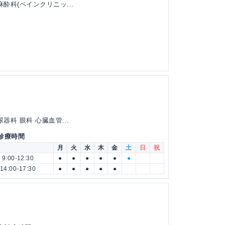
酔科(ペインクリニッ...
器科 眼科 心臓血管...
 診療時間
月
火
水
木
金
土
日
祝
9:00-12:30
●
●
●
●
●
●
14:00-17:30
●
●
●
●
●