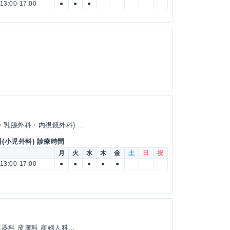
13:00-17:00
●
●
●
乳腺外科・内視鏡外科) ...
(小児外科) 診療時間
月
火
水
木
金
土
日
祝
13:00-17:00
●
●
●
●
●
科 皮膚科 産婦人科...