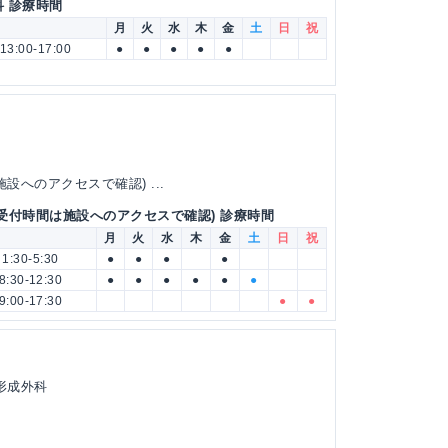
科 診療時間
月
火
水
木
金
土
日
祝
13:00-17:00
●
●
●
●
●
設へのアクセスで確認) ...
(受付時間は施設へのアクセスで確認) 診療時間
月
火
水
木
金
土
日
祝
1:30-5:30
●
●
●
●
8:30-12:30
●
●
●
●
●
●
9:00-17:30
●
●
 形成外科