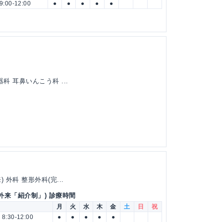
9:00-12:00
●
●
●
●
●
科 耳鼻いんこう科 ...
外科 整形外科(完...
外来「紹介制」) 診療時間
月
火
水
木
金
土
日
祝
8:30-12:00
●
●
●
●
●