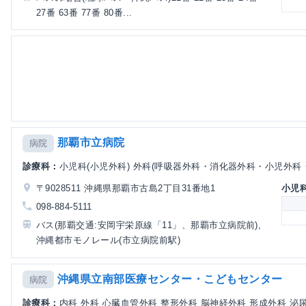
27番 63番 77番 80番...
那覇市立病院
病院
診療科：
小児科(小児外科) 外科(呼吸器外科・消化器外科・小児外科・
〒9028511 沖縄県那覇市古島2丁目31番地1
小児科
098-884-5111
バス(那覇交通:安岡宇栄原線「11」、那覇市立病院前),
沖縄都市モノレール(市立病院前駅)
沖縄県立南部医療センター・こどもセンター
病院
診療科：
内科 外科 心臓血管外科 整形外科 脳神経外科 形成外科 泌尿器