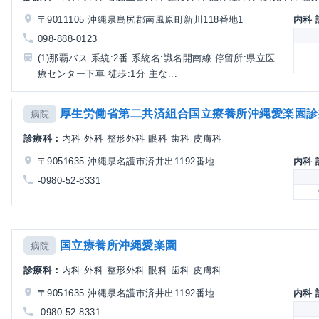
〒9011105 沖縄県島尻郡南風原町新川118番地1
内科
098-888-0123
(1)那覇バス 系統:2番 系統名:識名開南線 停留所:県立医
療センター下車 徒歩:1分 主な...
厚生労働省第二共済組合国立療養所沖縄愛楽園診
病院
診療科：
内科 外科 整形外科 眼科 歯科 皮膚科
〒9051635 沖縄県名護市済井出1192番地
内科
-0980-52-8331
国立療養所沖縄愛楽園
病院
診療科：
内科 外科 整形外科 眼科 歯科 皮膚科
〒9051635 沖縄県名護市済井出1192番地
内科
-0980-52-8331