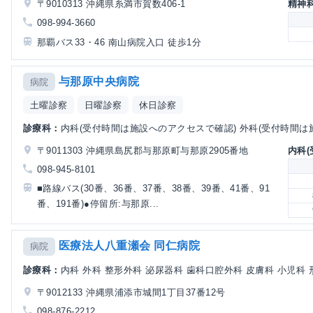
〒9010313 沖縄県糸満市賀数406-1
精神
098-994-3660
那覇バス33・46 南山病院入口 徒歩1分
与那原中央病院
病院
土曜診察
日曜診察
休日診察
診療科：
内科(受付時間は施設へのアクセスで確認) 外科(受付時間は施
〒9011303 沖縄県島尻郡与那原町与那原2905番地
内科
098-945-8101
■路線バス(30番、36番、37番、38番、39番、41番、91
番、191番)●停留所:与那原...
医療法人八重瀬会 同仁病院
病院
診療科：
内科 外科 整形外科 泌尿器科 歯科口腔外科 皮膚科 小児科
〒9012133 沖縄県浦添市城間1丁目37番12号
098-876-2212