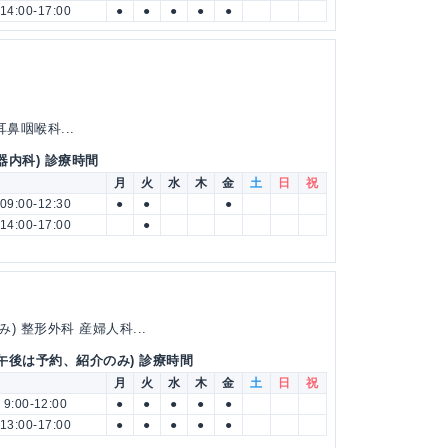
14:00-17:00
●
●
●
●
●
耳鼻咽喉科...
器内科) 診療時間
月
火
水
木
金
土
日
祝
09:00-12:30
●
●
●
14:00-17:00
●
 整形外科 産婦人科...
(午後は予約、紹介のみ) 診療時間
月
火
水
木
金
土
日
祝
9:00-12:00
●
●
●
●
●
13:00-17:00
●
●
●
●
●