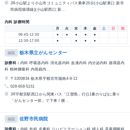
JR小山駅より小山市コミュニティバス乗車25分(小山駅東口:新市
民病院循環線)(小山駅西口:新...
内科 診療時間
月
火
水
木
金
土
日
祝
08:45-12:30
●
●
●
●
●
13:30-17:00
●
●
●
●
栃木県立がんセンター
病院
診療科：
内科 呼吸器内科 消化器内科 血液内科 内分泌内科 循環器内
科 精神腫瘍科 内視鏡内...
〒3200834 栃木県宇都宮市陽南4-9-13
028-658-5151
JR宇都宮駅西口から関東バス「江曽島」行(11番のりば)に乗り
「がんセンター前」で下車 / 横...
佐野市民病院
病院
診療科：
内科 外科 皮膚科 リハビリテーション科 婦人科 耳鼻咽喉科