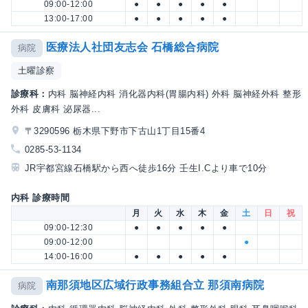
09:00-12:00
●
●
●
●
●
13:00-17:00
●
●
●
●
●
医療法人社団友志会 石橋総合病院
病院
土曜診察
診療科：
内科 脳神経内科 消化器内科(胃腸内科) 外科 脳神経外科 整形
外科 皮膚科 泌尿器...
〒3290596 栃木県下野市下古山1丁目15番4
0285-53-1134
JR宇都宮線石橋駅から西へ徒歩16分 壬生I.Cより車で10分
内科 診療時間
月
火
水
木
金
土
日
祝
09:00-12:30
●
●
●
●
●
09:00-12:00
●
14:00-16:00
●
●
●
●
●
南那須地区広域行政事務組合立 那須南病院
病院