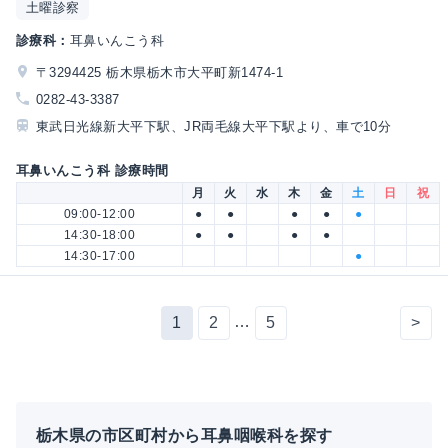
土曜診察
診療科：
耳鼻いんこう科
〒3294425 栃木県栃木市大平町新1474-1
0282-43-3387
東武日光線新大平下駅、JR両毛線大平下駅より、車で10分
耳鼻いんこう科 診療時間
月
火
水
木
金
土
日
祝
09:00-12:00
●
●
●
●
●
14:30-18:00
●
●
●
●
14:30-17:00
●
…
1
2
5
>
栃木県の市区町村から耳鼻咽喉科を探す