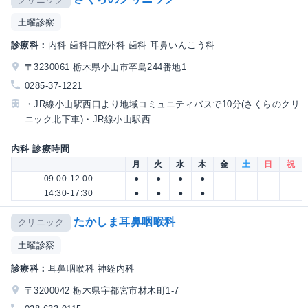
土曜診察
診療科：
内科 歯科口腔外科 歯科 耳鼻いんこう科
〒3230061 栃木県小山市卒島244番地1
0285-37-1221
・JR線小山駅西口より地域コミュニティバスで10分(さくらのクリ
ニック北下車)・JR線小山駅西...
内科 診療時間
月
火
水
木
金
土
日
祝
09:00-12:00
●
●
●
●
14:30-17:30
●
●
●
●
たかしま耳鼻咽喉科
クリニック
土曜診察
診療科：
耳鼻咽喉科 神経内科
〒3200042 栃木県宇都宮市材木町1-7