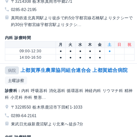
〒3214308 栃木県真岡市中郷271
0285-82-2195
真岡鉄道北真岡駅より徒歩で約5分宇都宮線石橋駅よりタクシーで
約30分宇都宮線宇都宮駅よりタクシ...
内科 診療時間
月
火
水
木
金
土
日
祝
09:00-12:30
●
●
●
●
●
●
14:00-16:50
●
●
●
●
●
上都賀厚生農業協同組合連合会 上都賀総合病院
病院
土曜診察
診療科：
内科 呼吸器科 消化器科 循環器科 神経内科 リウマチ科 精神
科 小児科 外科 整形...
〒3228550 栃木県鹿沼市下田町1-1033
0289-64-2161
東武日光線新鹿沼駅より北東へ徒歩7分