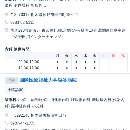
眼科 泌尿器科 整形外...
〒3270317 栃木県佐野市田沼町1832-1
0283-62-5111
国道293号線沿い 東武佐野線田沼駅から徒歩10分 北関東自動車道
「佐野田沼インターチェンジ」...
内科 診療時間
月
火
水
木
金
土
日
祝
09:00-12:00
●
●
●
●
●
13:30-17:00
●
●
●
●
●
国際医療福祉大学塩谷病院
病院
土曜診察
診療科：
内科 循環器内科 消化器内科 呼吸器内科 糖尿病内科(代謝内
科) 脳神経内科 小児科...
〒3292145 栃木県矢板市富田77
0287-44-1155