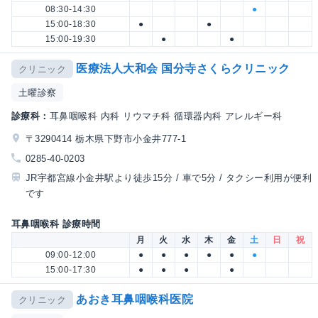
08:30-14:30
●
15:00-18:30
●
●
15:00-19:30
●
●
医療法人大和会 国分寺さくらクリニック
クリニック
土曜診察
診療科：
耳鼻咽喉科 内科 リウマチ科 循環器内科 アレルギー科
〒3290414 栃木県下野市小金井777-1
0285-40-0203
JR宇都宮線小金井駅より徒歩15分 / 車で5分 / タクシー利用が便利
です
耳鼻咽喉科 診療時間
月
火
水
木
金
土
日
祝
09:00-12:00
●
●
●
●
●
●
15:00-17:30
●
●
●
●
あおき耳鼻咽喉科医院
クリニック