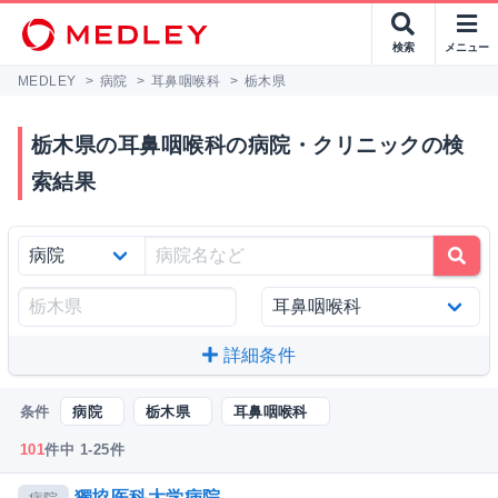
検索
メニュー
MEDLEY
>
病院
>
耳鼻咽喉科
>
栃木県
栃木県の耳鼻咽喉科の病院・クリニックの検
索結果
詳細条件
条件
病院
栃木県
耳鼻咽喉科
101
件中 1-25件
獨協医科大学病院