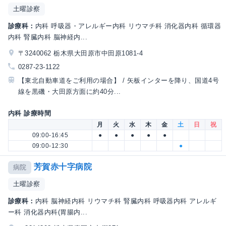
土曜診察
診療科：
内科 呼吸器・アレルギー内科 リウマチ科 消化器内科 循環器
内科 腎臓内科 脳神経内...
〒3240062 栃木県大田原市中田原1081-4
0287-23-1122
【東北自動車道をご利用の場合】 / 矢板インターを降り、国道4号
線を黒磯・大田原方面に約40分...
内科 診療時間
月
火
水
木
金
土
日
祝
09:00-16:45
●
●
●
●
●
09:00-12:30
●
芳賀赤十字病院
病院
土曜診察
診療科：
内科 脳神経内科 リウマチ科 腎臓内科 呼吸器内科 アレルギ
ー科 消化器内科(胃腸内...