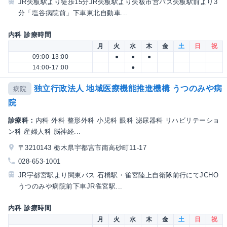
JR矢板駅より徒歩15分JR矢板駅より矢板市営バス矢板駅前より3
分「塩谷病院前」下車東北自動車...
内科 診療時間
月
火
水
木
金
土
日
祝
09:00-13:00
●
●
●
14:00-17:00
●
独立行政法人 地域医療機能推進機構 うつのみや病
病院
院
診療科：
内科 外科 整形外科 小児科 眼科 泌尿器科 リハビリテーショ
ン科 産婦人科 脳神経...
〒3210143 栃木県宇都宮市南高砂町11-17
028-653-1001
JR宇都宮駅より関東バス 石橋駅・雀宮陸上自衛隊前行にてJCHO
うつのみや病院前下車JR雀宮駅...
内科 診療時間
月
火
水
木
金
土
日
祝