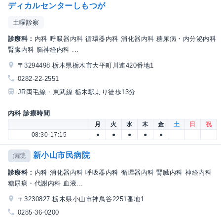
ディカルセンターしもつが
土曜診察
診療科：
内科 呼吸器内科 循環器内科 消化器内科 糖尿病・内分泌内科
腎臓内科 脳神経内科 ...
〒3294498 栃木県栃木市大平町川連420番地1
0282-22-2551
JR両毛線・東武線 栃木駅より徒歩13分
内科 診療時間
月
火
水
木
金
土
日
祝
08:30-17:15
●
●
●
●
●
新小山市民病院
病院
診療科：
内科 消化器内科 呼吸器内科 循環器内科 腎臓内科 神経内科
糖尿病・代謝内科 血液...
〒3230827 栃木県小山市神鳥谷2251番地1
0285-36-0200