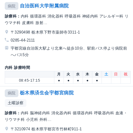
自治医科大学附属病院
病院
診療科：
内科 循環器科 消化器科 呼吸器科 神経内科 アレルギー科 リ
ウマチ科 皮膚科 放射...
〒3290498 栃木県下野市薬師寺3311-1
0285-44-2111
宇都宮線自治医大駅より北東へ徒歩10分、駅前バス停より病院前
へバス5分
内科 診療時間
月
火
水
木
金
土
日
祝
08:45-17:15
●
●
●
●
●
栃木県済生会宇都宮病院
病院
土曜診察
診療科：
内科 脳神経内科 消化器内科 循環器内科 呼吸器内科 血液・
リウマチ科 小児科 外科...
〒3210974 栃木県宇都宮市竹林町911-1