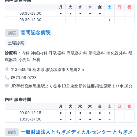
内科 診療時間
月
火
水
木
金
土
日
祝
08:30-13:00
●
●
●
●
●
08:30-12:30
●
菅間記念病院
病院
土曜診察
診療科：
内科 神経内科 呼吸器科 呼吸器外科 消化器科 消化器外科 循
環器科 小児科 外科 ...
〒3250046 栃木県那須塩原市大黒町2-5
0570-08-0733
JR宇都宮線黒磯駅より徒歩13分東北新幹線那須塩原駅より車10分
内科 診療時間
月
火
水
木
金
土
日
祝
09:00-12:15
●
●
●
●
●
●
13:30-17:30
●
●
●
●
●
●
一般財団法人とちぎメディカルセンター とちぎメ
病院