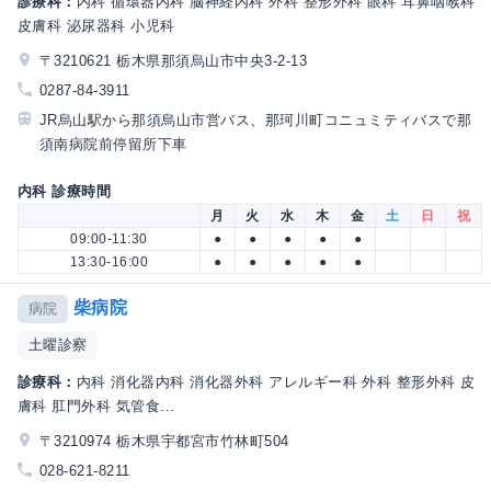
診療科：
内科 循環器内科 脳神経内科 外科 整形外科 眼科 耳鼻咽喉科
皮膚科 泌尿器科 小児科
〒3210621 栃木県那須烏山市中央3-2-13
0287-84-3911
JR烏山駅から那須烏山市営バス、那珂川町コニュミティバスで那
須南病院前停留所下車
内科 診療時間
月
火
水
木
金
土
日
祝
09:00-11:30
●
●
●
●
●
13:30-16:00
●
●
●
●
●
柴病院
病院
土曜診察
診療科：
内科 消化器内科 消化器外科 アレルギー科 外科 整形外科 皮
膚科 肛門外科 気管食...
〒3210974 栃木県宇都宮市竹林町504
028-621-8211