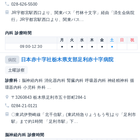
028-626-5500
JR宇都宮駅西口より、関東バス「竹林十文字」経由「済生会病院
行」JR宇都宮駅西口より、関東バス...
内科 診療時間
月
火
水
木
金
土
日
祝
09:00-12:30
●
●
●
●
●
●
日本赤十字社栃木県支部足利赤十字病院
病院
土曜診察
診療科：
脳神経内科 消化器内科 腎臓内科 呼吸器内科 神経精神科 循
環器内科 小児科 外科 ...
〒3260843 栃木県足利市五十部町284-1
0284-21-0121
〇東武伊勢崎線「北千住駅」(東武特急りょうもう号)より「足利市
駅」まで約1時間 「足利市駅」下...
脳神経内科 診療時間