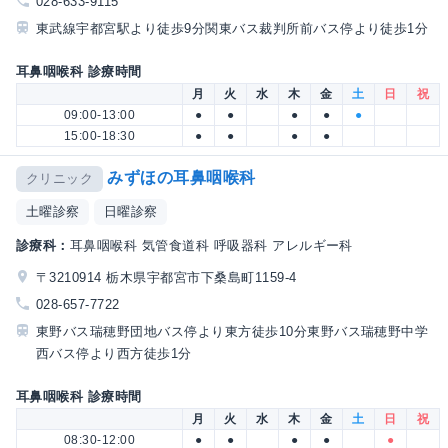
028-633-9115
東武線宇都宮駅より徒歩9分関東バス裁判所前バス停より徒歩1分
耳鼻咽喉科 診療時間
月
火
水
木
金
土
日
祝
09:00-13:00
●
●
●
●
●
15:00-18:30
●
●
●
●
みずほの耳鼻咽喉科
クリニック
土曜診察
日曜診察
診療科：
耳鼻咽喉科 気管食道科 呼吸器科 アレルギー科
〒3210914 栃木県宇都宮市下桑島町1159-4
028-657-7722
東野バス瑞穂野団地バス停より東方徒歩10分東野バス瑞穂野中学
西バス停より西方徒歩1分
耳鼻咽喉科 診療時間
月
火
水
木
金
土
日
祝
08:30-12:00
●
●
●
●
●