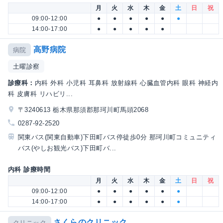
月
火
水
木
金
土
日
祝
09:00-12:00
●
●
●
●
●
●
14:00-17:00
●
●
●
●
●
高野病院
病院
土曜診察
診療科：
内科 外科 小児科 耳鼻科 放射線科 心臓血管内科 眼科 神経内
科 皮膚科 リハビリ...
〒3240613 栃木県那須郡那珂川町馬頭2068
0287-92-2520
関東バス(関東自動車)下田町バス停徒歩0分 那珂川町コミュニティ
バス(やしお観光バス)下田町バ...
内科 診療時間
月
火
水
木
金
土
日
祝
09:00-12:00
●
●
●
●
●
●
14:00-17:00
●
●
●
●
●
●
さくらのクリニック
クリニック