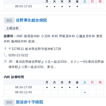
月
火
水
木
金
土
日
祝
08:55-17:05
●
●
●
●
●
佐野厚生総合病院
病院
土曜診察
診療科：
内科 循環器内科 小児科 外科 呼吸器外科 心臓血管外科 整形
外科 脳神経外科 産婦...
〒3278511 栃木県佐野市堀米町1728
0283-22-5222
JR・東武佐野線佐野駅より北へ徒歩20分、タクシー5分東武佐野線
堀米駅より西へ徒歩10分、東北...
内科 診療時間
月
火
水
木
金
土
日
祝
08:30-17:00
●
●
●
●
●
08:30-12:45
●
那須赤十字病院
病院