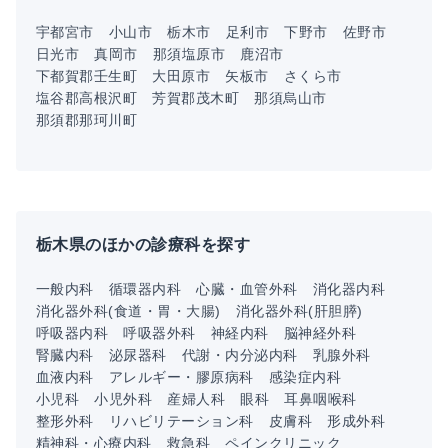
宇都宮市
小山市
栃木市
足利市
下野市
佐野市
日光市
真岡市
那須塩原市
鹿沼市
下都賀郡壬生町
大田原市
矢板市
さくら市
塩谷郡高根沢町
芳賀郡茂木町
那須烏山市
那須郡那珂川町
栃木県のほかの診療科を探す
一般内科
循環器内科
心臓・血管外科
消化器内科
消化器外科(食道・胃・大腸)
消化器外科(肝胆膵)
呼吸器内科
呼吸器外科
神経内科
脳神経外科
腎臓内科
泌尿器科
代謝・内分泌内科
乳腺外科
血液内科
アレルギー・膠原病科
感染症内科
小児科
小児外科
産婦人科
眼科
耳鼻咽喉科
整形外科
リハビリテーション科
皮膚科
形成外科
精神科・心療内科
救急科
ペインクリニック