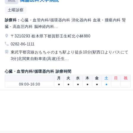
病院
土曜診察
診療科：
心臓・血管内科/循環器内科 消化器内科 血液・腫瘍内科 腎
臓・高血圧内科 脳神経内科...
〒3210293 栃木県下都賀郡壬生町北小林880
0282-86-1111
東武宇都宮線おもちゃのまち駅より徒歩10分(駅西口よりバスにて
3分)北関東自動車道(高速)壬生...
心臓・血管内科/循環器内科 診療時間
月
火
水
木
金
土
日
祝
09:00-16:30
●
●
●
●
●
●