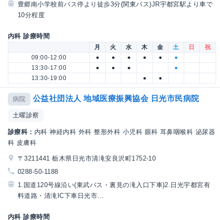
豊郷南小学校前バス停より徒歩3分(関東バス)JR宇都宮駅より車で
10分程度
内科 診療時間
月
火
水
木
金
土
日
祝
09:00-12:00
●
●
●
●
●
●
13:30-17:00
●
●
●
●
13:30-19:00
●
●
公益社団法人 地域医療振興協会 日光市民病院
病院
土曜診察
診療科：
内科 神経内科 外科 整形外科 小児科 眼科 耳鼻咽喉科 泌尿器
科 皮膚科
〒3211441 栃木県日光市清滝安良沢町1752-10
0288-50-1188
1.国道120号線沿い(東武バス・裏見の滝入口下車)2.日光宇都宮有
料道路・清滝IC下車日光市...
内科 診療時間