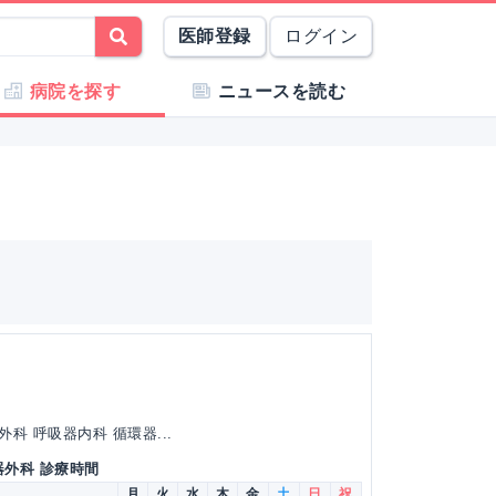
医師登録
ログイン
病院を探す
ニュースを読む
科 呼吸器内科 循環器...
器外科 診療時間
月
火
水
木
金
土
日
祝