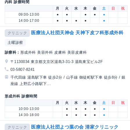
内科 診療時間
月
火
水
木
金
土
日
祝
09:00-13:00
●
●
●
●
●
14:00-17:00
●
●
●
●
●
医療法人社団天神会 天神下皮フ科形成外科
クリニック
土曜診察
診療科：
形成外科 美容外科 皮膚科 美容皮膚科
〒1130034 東京都文京区湯島3-31-3 湯島東宝ビル2F
03-5807-8241
千代田線 湯島駅下車 徒歩2分 / 山手線 御徒町駅下車 徒歩8分 / 銀
座線 上野広小路駅下...
形成外科 診療時間
月
火
水
木
金
土
日
祝
10:00-13:00
●
●
●
●
●
14:30-18:00
●
●
●
●
●
医療法人社団よつ葉の会 清家クリニック
クリニック