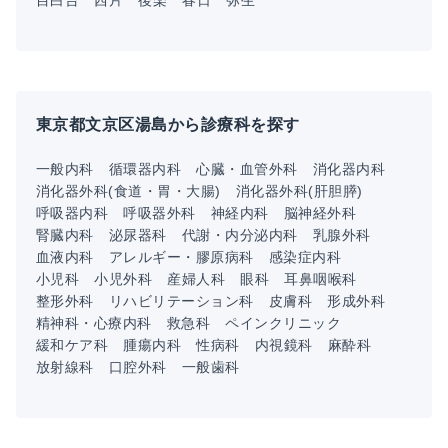
目白台
西片
後楽
春日
弥生
東京都文京区湯島から診療科を探す
一般内科
循環器内科
心臓・血管外科
消化器内科
消化器外科(食道・胃・大腸)
消化器外科(肝胆膵)
呼吸器内科
呼吸器外科
神経内科
脳神経外科
腎臓内科
泌尿器科
代謝・内分泌内科
乳腺外科
血液内科
アレルギー・膠原病科
感染症内科
小児科
小児外科
産婦人科
眼科
耳鼻咽喉科
整形外科
リハビリテーション科
皮膚科
形成外科
精神科・心療内科
救急科
ペインクリニック
緩和ケア科
腫瘍内科
性病科
内視鏡科
麻酔科
放射線科
口腔外科
一般歯科