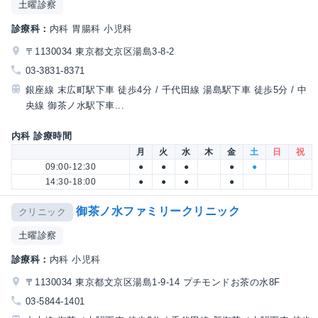
土曜診察
診療科：
内科 胃腸科 小児科
〒1130034 東京都文京区湯島3-8-2
03-3831-8371
銀座線 末広町駅下車 徒歩4分 / 千代田線 湯島駅下車 徒歩5分 / 中
央線 御茶ノ水駅下車...
内科 診療時間
月
火
水
木
金
土
日
祝
09:00-12:30
●
●
●
●
●
14:30-18:00
●
●
●
●
御茶ノ水ファミリークリニック
クリニック
土曜診察
診療科：
内科 小児科
〒1130034 東京都文京区湯島1-9-14 プチモンドお茶の水8F
03-5844-1401