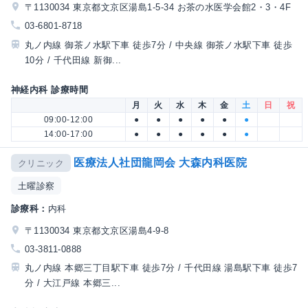
〒1130034 東京都文京区湯島1-5-34 お茶の水医学会館2・3・4F
03-6801-8718
丸ノ内線 御茶ノ水駅下車 徒歩7分 / 中央線 御茶ノ水駅下車 徒歩
10分 / 千代田線 新御...
神経内科 診療時間
月
火
水
木
金
土
日
祝
09:00-12:00
●
●
●
●
●
●
14:00-17:00
●
●
●
●
●
●
医療法人社団龍岡会 大森内科医院
クリニック
土曜診察
診療科：
内科
〒1130034 東京都文京区湯島4-9-8
03-3811-0888
丸ノ内線 本郷三丁目駅下車 徒歩7分 / 千代田線 湯島駅下車 徒歩7
分 / 大江戸線 本郷三...