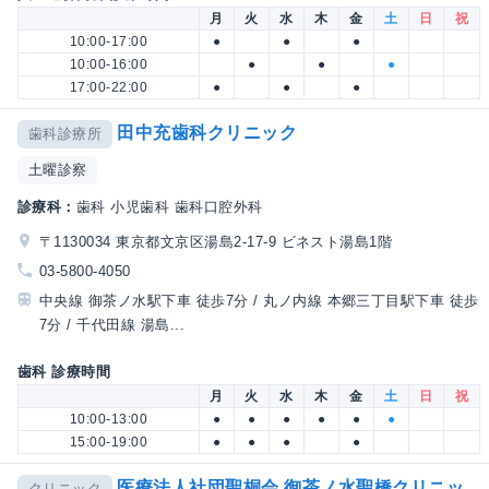
月
火
水
木
金
土
日
祝
10:00-17:00
●
●
●
10:00-16:00
●
●
●
17:00-22:00
●
●
●
田中充歯科クリニック
歯科診療所
土曜診察
診療科：
歯科 小児歯科 歯科口腔外科
〒1130034 東京都文京区湯島2-17-9 ビネスト湯島1階
03-5800-4050
中央線 御茶ノ水駅下車 徒歩7分 / 丸ノ内線 本郷三丁目駅下車 徒歩
7分 / 千代田線 湯島...
歯科 診療時間
月
火
水
木
金
土
日
祝
10:00-13:00
●
●
●
●
●
●
15:00-19:00
●
●
●
●
医療法人社団聖桐会 御茶ノ水聖橋クリニッ
クリニック