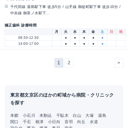
千代田線 湯島駅下車 徒歩5分 / 山手線 御徒町駅下車 徒歩10分 /
中央線 御茶ノ水駅下...
矯正歯科 診療時間
月
火
水
木
金
土
日
祝
09:30-12:30
●
●
●
●
●
14:00-17:00
●
●
●
●
●
1
2
>
東京都文京区のほかの町域から病院・クリニック
を探す
本郷
小石川
本駒込
千駄木
白山
大塚
湯島
関口
千石
根津
小日向
音羽
向丘
水道