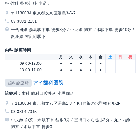
科 外科 整形外科 小児...
〒1130034 東京都文京区湯島3-5-7
03-3831-2181
千代田線 湯島駅下車 徒歩8分 / 中央線 御茶ノ水駅下車 徒歩10分 /
銀座線 末広町駅下...
内科 診療時間
月
火
水
木
金
土
日
祝
09:00-12:00
●
●
●
●
●
13:00-17:00
●
●
●
●
●
アイ歯科医院
歯科診療所
診療科：
歯科 歯科口腔外科 小児歯科
〒1130034 東京都文京区湯島1-3-4 KTお茶の水聖橋ビル2F
03-3814-7015
中央線 御茶ノ水駅下車 徒歩3分 / 聖橋口から徒歩3分 / 丸ノ内線
御茶ノ水駅下車 徒歩3...