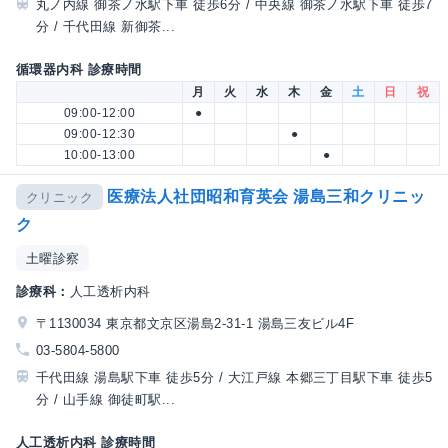
丸ノ内線 御茶ノ水駅下車 徒歩6分 / 中央線 御茶ノ水駅下車 徒歩7
分 / 千代田線 新御茶...
循環器内科 診療時間
月
火
水
木
金
土
日
祝
09:00-12:00
●
09:00-12:30
●
10:00-13:00
●
医療法人社団昭和育英会 湯島三和クリニッ
クリニック
ク
土曜診察
診療科：
人工透析内科
〒1130034 東京都文京区湯島2-31-1 湯島三友ビル4F
03-5804-5800
千代田線 湯島駅下車 徒歩5分 / 大江戸線 本郷三丁目駅下車 徒歩5
分 / 山手線 御徒町駅...
人工透析内科 診療時間