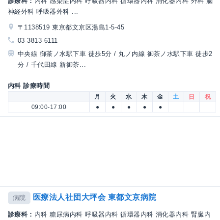
診療科：
内科 感染症内科 呼吸器内科 循環器内科 消化器内科 外科 脳
神経外科 呼吸器外科 ...
〒1138519 東京都文京区湯島1-5-45
03-3813-6111
中央線 御茶ノ水駅下車 徒歩5分 / 丸ノ内線 御茶ノ水駅下車 徒歩2
分 / 千代田線 新御茶...
内科 診療時間
月
火
水
木
金
土
日
祝
09:00-17:00
●
●
●
●
●
医療法人社団大坪会 東都文京病院
病院
診療科：
内科 糖尿病内科 呼吸器内科 循環器内科 消化器内科 腎臓内