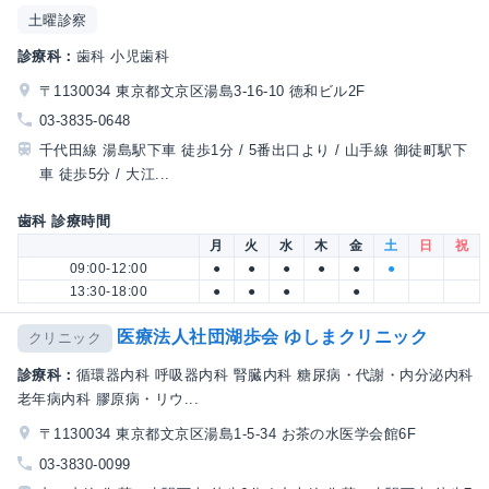
土曜診察
診療科：
歯科 小児歯科
〒1130034 東京都文京区湯島3-16-10 徳和ビル2F
03-3835-0648
千代田線 湯島駅下車 徒歩1分 / 5番出口より / 山手線 御徒町駅下
車 徒歩5分 / 大江...
歯科 診療時間
月
火
水
木
金
土
日
祝
09:00-12:00
●
●
●
●
●
●
13:30-18:00
●
●
●
●
医療法人社団湖歩会 ゆしまクリニック
クリニック
診療科：
循環器内科 呼吸器内科 腎臓内科 糖尿病・代謝・内分泌内科
老年病内科 膠原病・リウ...
〒1130034 東京都文京区湯島1-5-34 お茶の水医学会館6F
03-3830-0099