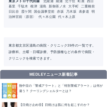
東京メトロ千代田線
北綾瀬
綾瀬
北千住
町屋
西日
暮里
千駄木
根津
湯島
新御茶ノ水
大手町
二重橋前
日比谷
霞ケ関
国会議事堂前
赤坂
乃木坂
表参道
明
治神宮前〈原宿〉
代々木公園
代々木上原
東京都文京区湯島の病院・クリニック39件の一覧です。
診療科、土曜・日曜診療、予防接種などの条件で病院・
クリニックを検索できます。
MEDLEYニュース新着記事
熱中症の「警戒アラート」と「特別警戒アラート」は何が
違う？ クーリングシェルターとは？
【日焼け止め④】日焼けは肌に何を起こすのか？