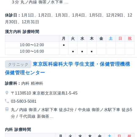
３分 丸ノ内線 御茶ノ水下車 ...
休診日：
1月1日、1月2日、1月3日、1月4日、1月5日、12月29日、12
月30日、12月31日
漢方内科 診療時間
月
火
水
木
金
土
日
祝
10:00〜12:00
●
10:00〜16:00
●
●
●
東京医科歯科大学 学生支援・保健管理機構
クリニック
保健管理センター
診療科：
内科 精神科
〒1138510 東京都文京区湯島1-5-45
03-5803-5081
丸ノ内線 御茶ノ水駅下車 徒歩2分 / 中央線 御茶ノ水駅下車 徒歩5
分 / 千代田線 新御茶...
内科 診療時間
月
火
水
木
金
土
日
祝