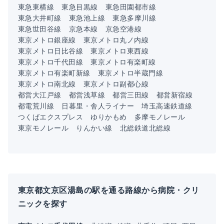
東急東横線
東急目黒線
東急田園都市線
東急大井町線
東急池上線
東急多摩川線
東急世田谷線
京急本線
京急空港線
東京メトロ銀座線
東京メトロ丸ノ内線
東京メトロ日比谷線
東京メトロ東西線
東京メトロ千代田線
東京メトロ有楽町線
東京メトロ有楽町新線
東京メトロ半蔵門線
東京メトロ南北線
東京メトロ副都心線
都営大江戸線
都営浅草線
都営三田線
都営新宿線
都電荒川線
日暮里・舎人ライナー
埼玉高速鉄道線
つくばエクスプレス
ゆりかもめ
多摩モノレール
東京モノレール
りんかい線
北総鉄道北総線
東京都文京区湯島の駅を通る路線から病院・クリ
ニックを探す