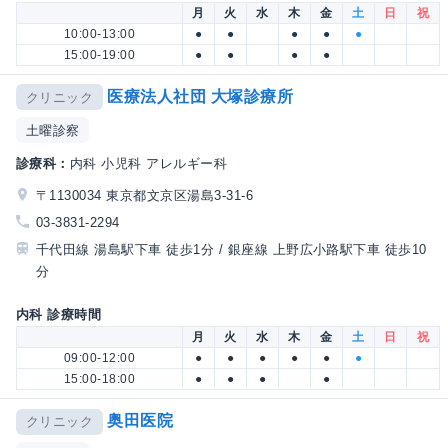
月
火
水
木
金
土
日
祝
10:00-13:00
●
●
●
●
●
15:00-19:00
●
●
●
●
医療法人社団 大塚診療所
クリニック
土曜診察
診療科：
内科 小児科 アレルギー科
〒1130034 東京都文京区湯島3-31-6
03-3831-2294
千代田線 湯島駅下車 徒歩1分 / 銀座線 上野広小路駅下車 徒歩10
分
内科 診療時間
月
火
水
木
金
土
日
祝
09:00-12:00
●
●
●
●
●
●
15:00-18:00
●
●
●
●
奥田医院
クリニック