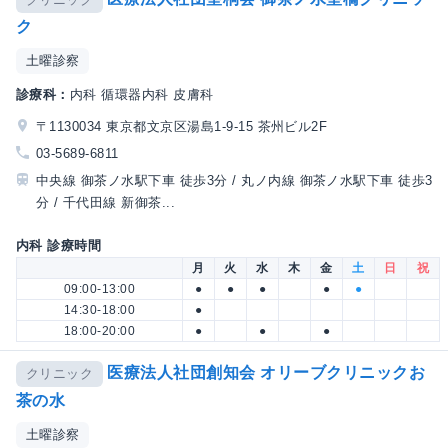
ク
土曜診察
診療科：
内科 循環器内科 皮膚科
〒1130034 東京都文京区湯島1-9-15 茶州ビル2F
03-5689-6811
中央線 御茶ノ水駅下車 徒歩3分 / 丸ノ内線 御茶ノ水駅下車 徒歩3
分 / 千代田線 新御茶...
内科 診療時間
月
火
水
木
金
土
日
祝
09:00-13:00
●
●
●
●
●
14:30-18:00
●
18:00-20:00
●
●
●
医療法人社団創知会 オリーブクリニックお
クリニック
茶の水
土曜診察