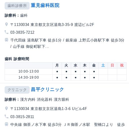
重見歯科医院
歯科診療所
診療科：
歯科
〒1130034 東京都文京区湯島3-35-9 渡辺ビル2F
03-3835-7212
千代田線 湯島駅下車 徒歩1分 / 銀座線 上野広小路駅下車 徒歩3分
/ 山手線 御徒町駅下...
歯科 診療時間
月
火
水
木
金
土
日
祝
10:00-13:00
●
●
●
●
●
14:30-19:00
●
●
●
●
●
昌平クリニック
クリニック
診療科：
漢方内科 消化器科 漢方眼科
〒1130034 東京都文京区湯島1-3-6 Uビル4F
03-3815-2811
中央線 御茶ノ水下車 徒歩3分 ＪＲ御茶ノ水駅 聖橋口より 徒歩