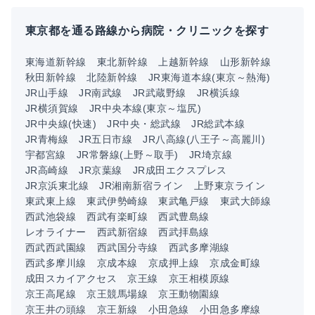
東京都を通る路線から病院・クリニックを探す
東海道新幹線
東北新幹線
上越新幹線
山形新幹線
秋田新幹線
北陸新幹線
JR東海道本線(東京～熱海)
JR山手線
JR南武線
JR武蔵野線
JR横浜線
JR横須賀線
JR中央本線(東京～塩尻)
JR中央線(快速)
JR中央・総武線
JR総武本線
JR青梅線
JR五日市線
JR八高線(八王子～高麗川)
宇都宮線
JR常磐線(上野～取手)
JR埼京線
JR高崎線
JR京葉線
JR成田エクスプレス
JR京浜東北線
JR湘南新宿ライン
上野東京ライン
東武東上線
東武伊勢崎線
東武亀戸線
東武大師線
西武池袋線
西武有楽町線
西武豊島線
レオライナー
西武新宿線
西武拝島線
西武西武園線
西武国分寺線
西武多摩湖線
西武多摩川線
京成本線
京成押上線
京成金町線
成田スカイアクセス
京王線
京王相模原線
京王高尾線
京王競馬場線
京王動物園線
京王井の頭線
京王新線
小田急線
小田急多摩線