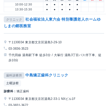
10:00-12:30
●
●
●
●
●
13:30-15:30
●
●
●
●
●
社会福祉法人東六会 特別養護老人ホームゆ
クリニック
しまの郷医務室
〒1130034 東京都文京区湯島3-29-10
03-3836-3523
千代田線 湯島駅下車 徒歩3分 / 大塚行 湯島3丁目バス停下車、徒
歩10分
中島矯正歯科クリニック
歯科診療所
土曜診察
診療科：
矯正歯科
〒1130034 東京都文京区湯島2-33-1 NXビル1F
03-3831-3672