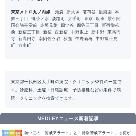
東京メトロ丸ノ内線
池袋
新大塚
茗荷谷
後楽園
本
郷三丁目
御茶ノ水
淡路町
大手町
東京
銀座
霞ケ関
国会議事堂前
赤坂見附
四ツ谷
四谷三丁目
新宿御苑
前
新宿三丁目
新宿
西新宿
中野坂上
新中野
東高円
寺
新高円寺
南阿佐ケ谷
荻窪
中野新橋
中野富士見
町
方南町
東京都千代田区大手町の病院・クリニック53件の一覧で
す。診療科、土曜・日曜診療、予防接種などの条件で病
院・クリニックを検索できます。
MEDLEYニュース新着記事
熱中症の「警戒アラート」と「特別警戒アラート」は何が