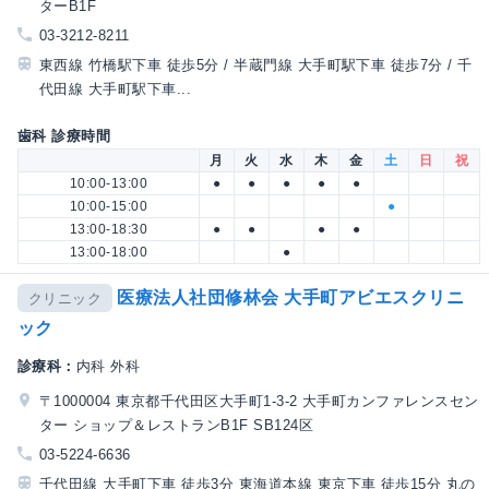
ターB1F
03-3212-8211
東西線 竹橋駅下車 徒歩5分 / 半蔵門線 大手町駅下車 徒歩7分 / 千
代田線 大手町駅下車...
歯科 診療時間
月
火
水
木
金
土
日
祝
10:00-13:00
●
●
●
●
●
10:00-15:00
●
13:00-18:30
●
●
●
●
13:00-18:00
●
医療法人社団修林会 大手町アビエスクリニ
クリニック
ック
診療科：
内科 外科
〒1000004 東京都千代田区大手町1-3-2 大手町カンファレンスセン
ター ショップ＆レストランB1F SB124区
03-5224-6636
千代田線 大手町下車 徒歩3分 東海道本線 東京下車 徒歩15分 丸の