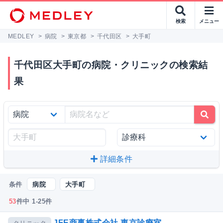
検索
メニュー
MEDLEY
>
病院
>
東京都
>
千代田区
>
大手町
千代田区大手町の病院・クリニックの検索結
果
詳細条件
条件
病院
大手町
53
件中 1-25件
JFE商事株式会社 東京診療室