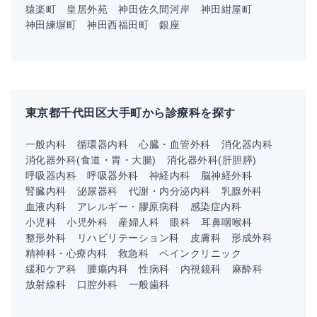
猿楽町
皇居外苑
神田佐久間河岸
神田紺屋町
神田練塀町
神田西福田町
銀座
東京都千代田区大手町から診療科を探す
一般内科
循環器内科
心臓・血管外科
消化器内科
消化器外科(食道・胃・大腸)
消化器外科(肝胆膵)
呼吸器内科
呼吸器外科
神経内科
脳神経外科
腎臓内科
泌尿器科
代謝・内分泌内科
乳腺外科
血液内科
アレルギー・膠原病科
感染症内科
小児科
小児外科
産婦人科
眼科
耳鼻咽喉科
整形外科
リハビリテーション科
皮膚科
形成外科
精神科・心療内科
救急科
ペインクリニック
緩和ケア科
腫瘍内科
性病科
内視鏡科
麻酔科
放射線科
口腔外科
一般歯科