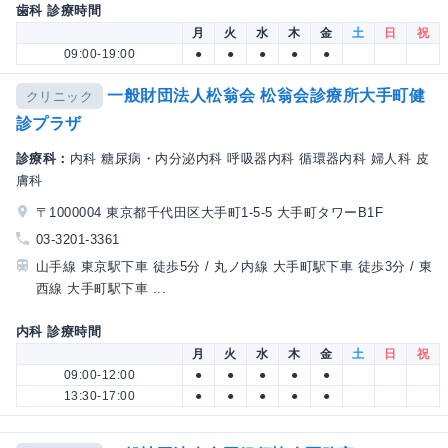
歯科 診療時間
月
火
水
木
金
土
日
祝
09:00-19:00
●
●
●
●
●
一般財団法人松翁会 松翁会診療所大手町健
クリニック
診プラザ
診療科：
内科 糖尿病・内分泌内科 呼吸器内科 循環器内科 婦人科 皮
膚科
〒1000004 東京都千代田区大手町1-5-5 大手町タワーB1F
03-3201-3361
山手線 東京駅下車 徒歩5分 / 丸ノ内線 大手町駅下車 徒歩3分 / 東
西線 大手町駅下車 ...
内科 診療時間
月
火
水
木
金
土
日
祝
09:00-12:00
●
●
●
●
●
13:30-17:00
●
●
●
●
●