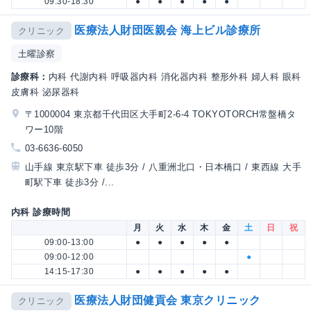
09:30-18:30
●
●
●
●
●
医療法人財団医親会 海上ビル診療所
クリニック
土曜診察
診療科：
内科 代謝内科 呼吸器内科 消化器内科 整形外科 婦人科 眼科
皮膚科 泌尿器科
〒1000004 東京都千代田区大手町2-6-4 TOKYOTORCH常盤橋タ
ワー10階
03-6636-6050
山手線 東京駅下車 徒歩3分 / 八重洲北口・日本橋口 / 東西線 大手
町駅下車 徒歩3分 /...
内科 診療時間
月
火
水
木
金
土
日
祝
09:00-13:00
●
●
●
●
●
09:00-12:00
●
14:15-17:30
●
●
●
●
●
医療法人財団健貢会 東京クリニック
クリニック