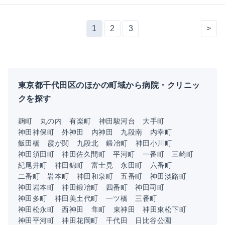
1
2
3
>
東京都千代田区のほかの町域から病院・クリニッ
クを探す
麹町
丸の内
有楽町
神田駿河台
大手町
神田神保町
外神田
内神田
九段南
内幸町
飯田橋
霞が関
九段北
鍛冶町
神田小川町
神田須田町
神田佐久間町
平河町
一番町
三崎町
紀尾井町
神田錦町
富士見
永田町
六番町
二番町
岩本町
神田和泉町
五番町
神田淡路町
神田岩本町
神田鍛冶町
四番町
神田司町
神田多町
神田美土代町
一ツ橋
三番町
神田松永町
西神田
隼町
東神田
神田東松下町
神田平河町
神田花岡町
千代田
日比谷公園