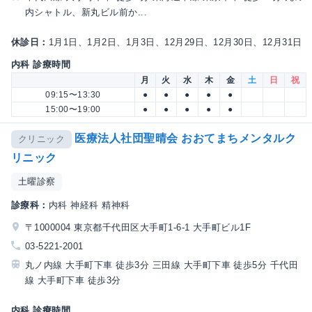
内シャトル、新丸ビル前か...
休診日：
1月1日、1月2日、1月3日、12月29日、12月30日、12月31日
内科 診療時間
月
火
水
木
金
土
日
祝
09:15〜13:30
●
●
●
●
●
15:00〜19:00
●
●
●
●
●
医療法人社団聖晴会 おおてまちメンタルク
クリニック
リニック
土曜診察
診療科：
内科 神経科 精神科
〒1000004 東京都千代田区大手町1-6-1 大手町ビル1F
03-5221-2001
丸ノ内線 大手町下車 徒歩3分 三田線 大手町下車 徒歩5分 千代田
線 大手町下車 徒歩3分
内科 診療時間