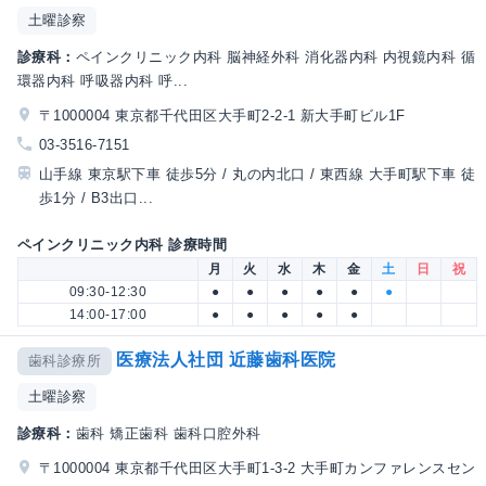
土曜診察
診療科：
ペインクリニック内科 脳神経外科 消化器内科 内視鏡内科 循
環器内科 呼吸器内科 呼...
〒1000004 東京都千代田区大手町2-2-1 新大手町ビル1F
03-3516-7151
山手線 東京駅下車 徒歩5分 / 丸の内北口 / 東西線 大手町駅下車 徒
歩1分 / B3出口...
ペインクリニック内科 診療時間
月
火
水
木
金
土
日
祝
09:30-12:30
●
●
●
●
●
●
14:00-17:00
●
●
●
●
●
医療法人社団 近藤歯科医院
歯科診療所
土曜診察
診療科：
歯科 矯正歯科 歯科口腔外科
〒1000004 東京都千代田区大手町1-3-2 大手町カンファレンスセン