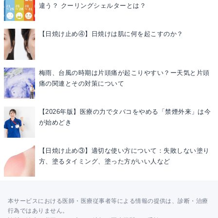
違う？ クーリングシェルターとは？
【日焼け止め④】日焼けは肌に何を起こすのか？
梅雨、台風の時期は片頭痛が起こりやすい？ー天気と片頭
痛の関連とその対策について
【2026年版】医療の力でタバコをやめる「禁煙外来」は今
が始めどき
【日焼け止め③】適切な使い方について：失敗しない塗り
方、塗るタイミング、塗った方がいい人など
本サービスにおける医師・医療従事者等による情報の提供は、診断・治療
行為ではありません。