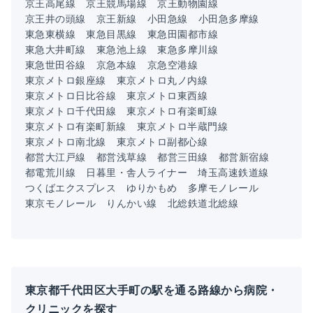
京王高尾線
京王競馬場線
京王動物園線
京王井の頭線
京王新線
小田急線
小田急多摩線
東急東横線
東急目黒線
東急田園都市線
東急大井町線
東急池上線
東急多摩川線
東急世田谷線
京急本線
京急空港線
東京メトロ銀座線
東京メトロ丸ノ内線
東京メトロ日比谷線
東京メトロ東西線
東京メトロ千代田線
東京メトロ有楽町線
東京メトロ有楽町新線
東京メトロ半蔵門線
東京メトロ南北線
東京メトロ副都心線
都営大江戸線
都営浅草線
都営三田線
都営新宿線
都電荒川線
日暮里・舎人ライナー
埼玉高速鉄道線
つくばエクスプレス
ゆりかもめ
多摩モノレール
東京モノレール
りんかい線
北総鉄道北総線
東京都千代田区大手町の駅を通る路線から病院・
クリニックを探す