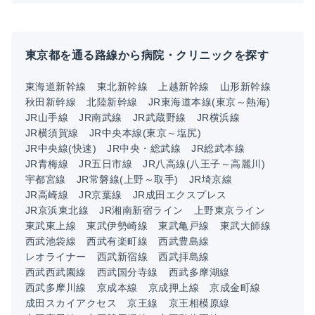
東京都を通る路線から病院・クリニックを探す
東海道新幹線
東北新幹線
上越新幹線
山形新幹線
秋田新幹線
北陸新幹線
JR東海道本線(東京～熱海)
JR山手線
JR南武線
JR武蔵野線
JR横浜線
JR横須賀線
JR中央本線(東京～塩尻)
JR中央線(快速)
JR中央・総武線
JR総武本線
JR青梅線
JR五日市線
JR八高線(八王子～高麗川)
宇都宮線
JR常磐線(上野～取手)
JR埼京線
JR高崎線
JR京葉線
JR成田エクスプレス
JR京浜東北線
JR湘南新宿ライン
上野東京ライン
東武東上線
東武伊勢崎線
東武亀戸線
東武大師線
西武池袋線
西武有楽町線
西武豊島線
レオライナー
西武新宿線
西武拝島線
西武西武園線
西武国分寺線
西武多摩湖線
西武多摩川線
京成本線
京成押上線
京成金町線
成田スカイアクセス
京王線
京王相模原線