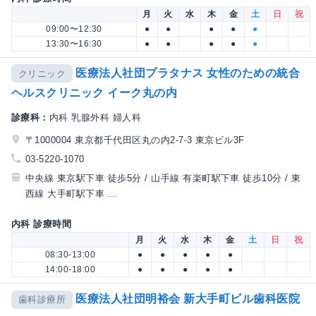
月
火
水
木
金
土
日
祝
09:00〜12:30
●
●
●
●
●
13:30〜16:30
●
●
●
●
●
医療法人社団プラタナス 女性のための統合
クリニック
ヘルスクリニック イーク丸の内
診療科：
内科 乳腺外科 婦人科
〒1000004 東京都千代田区丸の内2-7-3 東京ビル3F
03-5220-1070
中央線 東京駅下車 徒歩5分 / 山手線 有楽町駅下車 徒歩10分 / 東
西線 大手町駅下車 ...
内科 診療時間
月
火
水
木
金
土
日
祝
08:30-13:00
●
●
●
●
●
14:00-18:00
●
●
●
●
●
医療法人社団明裕会 新大手町ビル歯科医院
歯科診療所