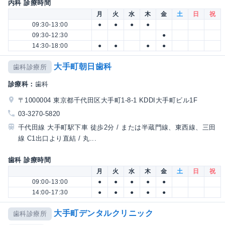
内科 診療時間
月
火
水
木
金
土
日
祝
09:30-13:00
●
●
●
●
09:30-12:30
●
14:30-18:00
●
●
●
●
大手町朝日歯科
歯科診療所
診療科：
歯科
〒1000004 東京都千代田区大手町1-8-1 KDDI大手町ビル1F
03-3270-5820
千代田線 大手町駅下車 徒歩2分 / または半蔵門線、東西線、三田
線 C1出口より直結 / 丸...
歯科 診療時間
月
火
水
木
金
土
日
祝
09:00-13:00
●
●
●
●
●
14:00-17:30
●
●
●
●
●
大手町デンタルクリニック
歯科診療所