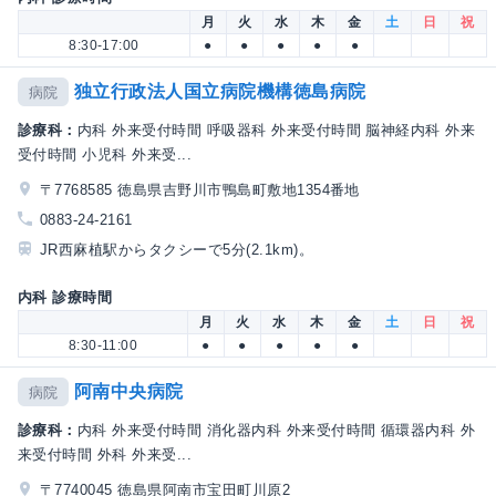
月
火
水
木
金
土
日
祝
8:30-17:00
●
●
●
●
●
独立行政法人国立病院機構徳島病院
病院
診療科：
内科 外来受付時間 呼吸器科 外来受付時間 脳神経内科 外来
受付時間 小児科 外来受...
〒7768585 徳島県吉野川市鴨島町敷地1354番地
0883-24-2161
JR西麻植駅からタクシーで5分(2.1km)。
内科 診療時間
月
火
水
木
金
土
日
祝
8:30-11:00
●
●
●
●
●
阿南中央病院
病院
診療科：
内科 外来受付時間 消化器内科 外来受付時間 循環器内科 外
来受付時間 外科 外来受...
〒7740045 徳島県阿南市宝田町川原2