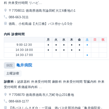
科 外来受付時間 リハビ...
〒7708011 徳島県徳島市論田町大江6番地の1
088-663-3111
徳島、小松島線【大江橋】バス停から0.5分
内科 診療時間
月
火
水
木
金
土
日
祝
9:00-12:30
●
●
●
●
●
●
14:30-18:00
●
●
●
●
●
14:30-17:00
●
亀井病院
病院
土曜診察
診療科：
泌尿器科 外来受付時間 麻酔科 外来受付時間 腎臓内科 外来
受付時間 疼痛緩和内科 ...
〒7708070 徳島県徳島市八万町寺山231番地
088-668-1177
【市バスしらさぎ台・一宮線、徳バス佐那河内線「亀井病院前」