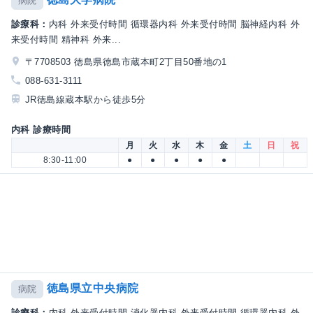
病院
診療科：
内科 外来受付時間 循環器内科 外来受付時間 脳神経内科 外
来受付時間 精神科 外来...
〒7708503 徳島県徳島市蔵本町2丁目50番地の1
088-631-3111
JR徳島線蔵本駅から徒歩5分
内科 診療時間
月
火
水
木
金
土
日
祝
8:30-11:00
●
●
●
●
●
徳島県立中央病院
病院
診療科：
内科 外来受付時間 消化器内科 外来受付時間 循環器内科 外