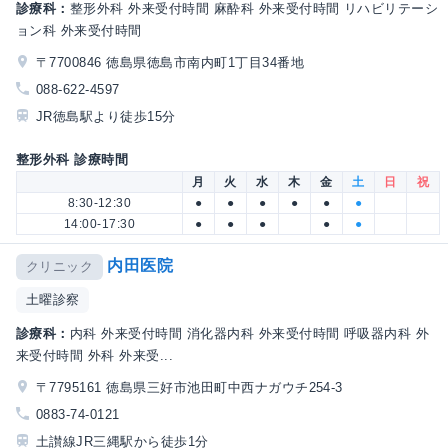
診療科：
整形外科 外来受付時間 麻酔科 外来受付時間 リハビリテーシ
ョン科 外来受付時間
〒7700846 徳島県徳島市南内町1丁目34番地
088-622-4597
JR徳島駅より徒歩15分
整形外科 診療時間
月
火
水
木
金
土
日
祝
8:30-12:30
●
●
●
●
●
●
14:00-17:30
●
●
●
●
●
内田医院
クリニック
土曜診察
診療科：
内科 外来受付時間 消化器内科 外来受付時間 呼吸器内科 外
来受付時間 外科 外来受...
〒7795161 徳島県三好市池田町中西ナガウチ254-3
0883-74-0121
土讃線JR三縄駅から徒歩1分