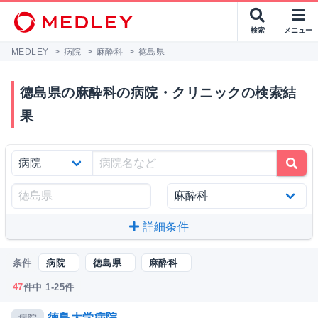
検索
メニュー
MEDLEY
>
病院
>
麻酔科
>
徳島県
徳島県の麻酔科の病院・クリニックの検索結
果
詳細条件
条件
病院
徳島県
麻酔科
47
件中 1-25件
徳島大学病院