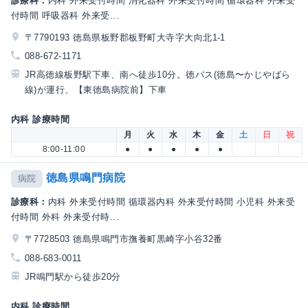
診療科：
内科 外来受付時間 消化器科 外来受付時間 循環器科 外来受
付時間 呼吸器科 外来受...
〒7790193 徳島県板野郡板野町大寺字大向北1-1
088-672-1171
JR高徳線板野駅下車、南へ徒歩10分。徳バス(徳島〜かじやばら
線)が運行、【東徳島病院前】下車
内科 診療時間
月
火
水
木
金
土
日
祝
8:00-11:00
●
●
●
●
●
徳島県鳴門病院
病院
診療科：
内科 外来受付時間 循環器内科 外来受付時間 小児科 外来受
付時間 外科 外来受付時...
〒7728503 徳島県鳴門市撫養町黒崎字小谷32番
088-683-0011
JR鳴門駅から徒歩20分
内科 診療時間