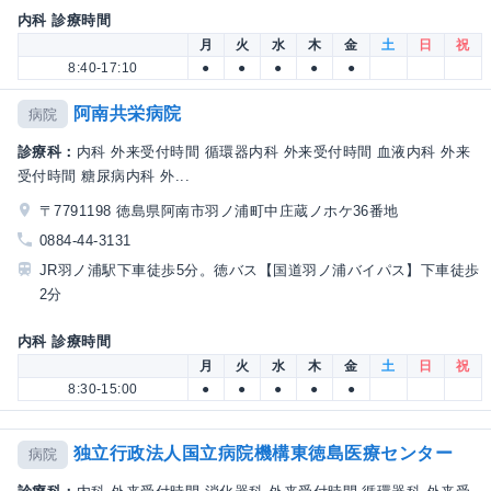
内科 診療時間
月
火
水
木
金
土
日
祝
8:40-17:10
●
●
●
●
●
阿南共栄病院
病院
診療科：
内科 外来受付時間 循環器内科 外来受付時間 血液内科 外来
受付時間 糖尿病内科 外...
〒7791198 徳島県阿南市羽ノ浦町中庄蔵ノホケ36番地
0884-44-3131
JR羽ノ浦駅下車徒歩5分。徳バス【国道羽ノ浦バイパス】下車徒歩
2分
内科 診療時間
月
火
水
木
金
土
日
祝
8:30-15:00
●
●
●
●
●
独立行政法人国立病院機構東徳島医療センター
病院