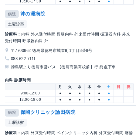
13:30-17:30
●
●
●
●
●
●
沖の洲病院
病院
土曜診察
診療科：
内科 外来受付時間 胃腸内科 外来受付時間 循環器内科 外来
受付時間 呼吸器内科 外...
〒7700862 徳島県徳島市城東町1丁目8番8号
088-622-7111
徳島駅より徳島市営バス 【徳島商業高校前】行 終点下車
内科 診療時間
月
火
水
木
金
土
日
祝
9:00-12:00
●
●
●
●
●
●
12:00-18:00
●
●
●
●
●
●
保岡クリニック論田病院
病院
土曜診察
診療科：
内科 外来受付時間 ペインクリニック内科 外来受付時間 麻酔