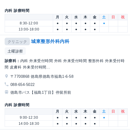
内科 診療時間
月
火
水
木
金
土
日
祝
8:30-12:00
●
●
●
●
●
●
13:00-18:00
●
●
●
●
●
城東整形外科内科
クリニック
土曜診察
診療科：
内科 外来受付時間 外科 外来受付時間 整形外科 外来受付時
間 皮膚科 外来受付時間...
〒7700868 徳島県徳島市福島1-6-58
088-654-5022
徳島市バス【福島1丁目】停留所前
内科 診療時間
月
火
水
木
金
土
日
祝
9:00-12:30
●
●
●
●
●
●
14:00-18:30
●
●
●
●
●