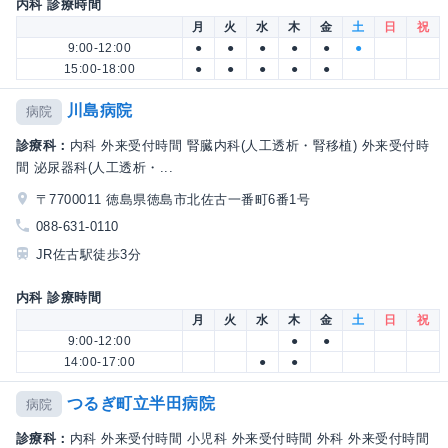
内科 診療時間
月
火
水
木
金
土
日
祝
9:00-12:00
●
●
●
●
●
●
15:00-18:00
●
●
●
●
●
川島病院
病院
診療科：
内科 外来受付時間 腎臓内科(人工透析・腎移植) 外来受付時
間 泌尿器科(人工透析・...
〒7700011 徳島県徳島市北佐古一番町6番1号
088-631-0110
JR佐古駅徒歩3分
内科 診療時間
月
火
水
木
金
土
日
祝
9:00-12:00
●
●
14:00-17:00
●
●
つるぎ町立半田病院
病院
診療科：
内科 外来受付時間 小児科 外来受付時間 外科 外来受付時間