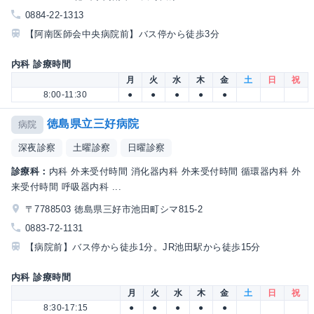
0884-22-1313
【阿南医師会中央病院前】バス停から徒歩3分
内科 診療時間
月
火
水
木
金
土
日
祝
8:00-11:30
●
●
●
●
●
徳島県立三好病院
病院
深夜診察
土曜診察
日曜診察
診療科：
内科 外来受付時間 消化器内科 外来受付時間 循環器内科 外
来受付時間 呼吸器内科 ...
〒7788503 徳島県三好市池田町シマ815-2
0883-72-1131
【病院前】バス停から徒歩1分。JR池田駅から徒歩15分
内科 診療時間
月
火
水
木
金
土
日
祝
8:30-17:15
●
●
●
●
●