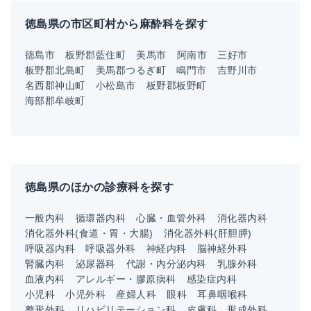
徳島県の市区町村から麻酔科を探す
徳島市
板野郡藍住町
美馬市
阿南市
三好市
板野郡北島町
美馬郡つるぎ町
鳴門市
吉野川市
名西郡神山町
小松島市
板野郡板野町
海部郡牟岐町
徳島県のほかの診療科を探す
一般内科
循環器内科
心臓・血管外科
消化器内科
消化器外科(食道・胃・大腸)
消化器外科(肝胆膵)
呼吸器内科
呼吸器外科
神経内科
脳神経外科
腎臓内科
泌尿器科
代謝・内分泌内科
乳腺外科
血液内科
アレルギー・膠原病科
感染症内科
小児科
小児外科
産婦人科
眼科
耳鼻咽喉科
整形外科
リハビリテーション科
皮膚科
形成外科