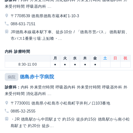
来受付時間 呼吸器内科 ...
〒7708539 徳島県徳島市蔵本町1-10-3
088-631-7151
JR徳島本線蔵本駅下車、徒歩10分 / 「徳島市営バス」 徳島駅前、
市バス1番乗り場:上鮎喰・...
内科 診療時間
月
火
水
木
金
土
日
祝
8:30-11:00
●
●
●
●
●
徳島赤十字病院
病院
診療科：
内科 外来受付時間 呼吸器内科 外来受付時間 呼吸器外科 外
来受付時間 消化器内科 ...
〒7730001 徳島県小松島市小松島町字井利ノ口103番地
0885-32-2555
・JR 徳島駅から中田駅まで 約15分 徒歩約15分 徳島駅から南小松
島駅まで 約20分 徒歩...