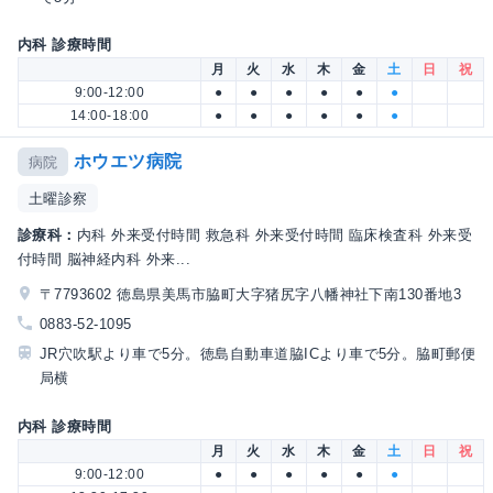
内科 診療時間
月
火
水
木
金
土
日
祝
9:00-12:00
●
●
●
●
●
●
14:00-18:00
●
●
●
●
●
●
ホウエツ病院
病院
土曜診察
診療科：
内科 外来受付時間 救急科 外来受付時間 臨床検査科 外来受
付時間 脳神経内科 外来...
〒7793602 徳島県美馬市脇町大字猪尻字八幡神社下南130番地3
0883-52-1095
JR穴吹駅より車で5分。徳島自動車道脇ICより車で5分。脇町郵便
局横
内科 診療時間
月
火
水
木
金
土
日
祝
9:00-12:00
●
●
●
●
●
●