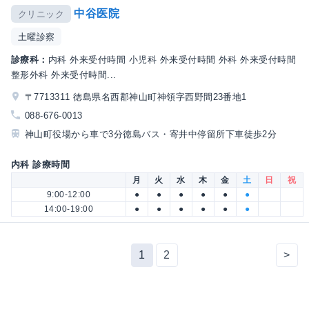
中谷医院
クリニック
土曜診察
診療科：
内科 外来受付時間 小児科 外来受付時間 外科 外来受付時間
整形外科 外来受付時間...
〒7713311 徳島県名西郡神山町神領字西野間23番地1
088-676-0013
神山町役場から車で3分徳島バス・寄井中停留所下車徒歩2分
内科 診療時間
月
火
水
木
金
土
日
祝
9:00-12:00
●
●
●
●
●
●
14:00-19:00
●
●
●
●
●
●
1
2
>