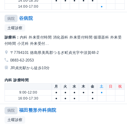
14:00-18:30
●
●
●
●
●
14:00-17:00
●
谷病院
病院
土曜診察
診療科：
内科 外来受付時間 消化器科 外来受付時間 循環器科 外来受
付時間 小児科 外来受付...
〒7794101 徳島県美馬郡つるぎ町貞光字中須賀48-2
0883-62-2053
JR貞光駅から徒歩10分
内科 診療時間
月
火
水
木
金
土
日
祝
9:00-12:00
●
●
●
●
●
●
16:00-17:30
●
●
●
●
福田整形外科病院
病院
土曜診察