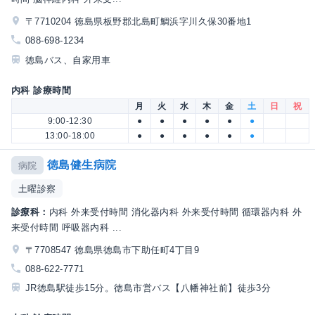
〒7710204 徳島県板野郡北島町鯛浜字川久保30番地1
088-698-1234
徳島バス、自家用車
内科 診療時間
月
火
水
木
金
土
日
祝
9:00-12:30
●
●
●
●
●
●
13:00-18:00
●
●
●
●
●
●
徳島健生病院
病院
土曜診察
診療科：
内科 外来受付時間 消化器内科 外来受付時間 循環器内科 外
来受付時間 呼吸器内科 ...
〒7708547 徳島県徳島市下助任町4丁目9
088-622-7771
JR徳島駅徒歩15分。徳島市営バス【八幡神社前】徒歩3分