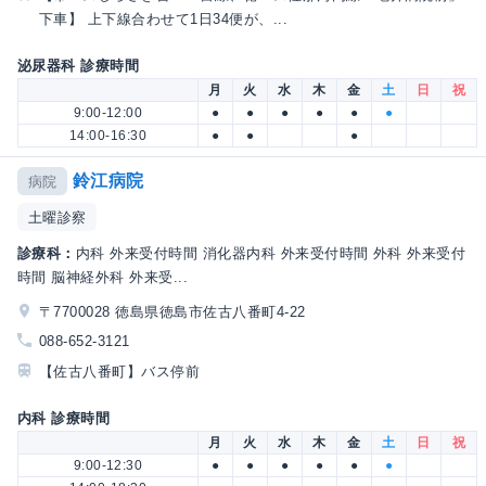
下車】 上下線合わせて1日34便が、...
泌尿器科 診療時間
月
火
水
木
金
土
日
祝
9:00-12:00
●
●
●
●
●
●
14:00-16:30
●
●
●
鈴江病院
病院
土曜診察
診療科：
内科 外来受付時間 消化器内科 外来受付時間 外科 外来受付
時間 脳神経外科 外来受...
〒7700028 徳島県徳島市佐古八番町4-22
088-652-3121
【佐古八番町】バス停前
内科 診療時間
月
火
水
木
金
土
日
祝
9:00-12:30
●
●
●
●
●
●