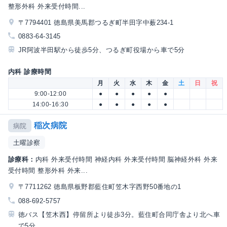
整形外科 外来受付時間...
〒7794401 徳島県美馬郡つるぎ町半田字中薮234-1
0883-64-3145
JR阿波半田駅から徒歩5分、つるぎ町役場から車で5分
内科 診療時間
月
火
水
木
金
土
日
祝
9:00-12:00
●
●
●
●
●
14:00-16:30
●
●
●
●
●
稲次病院
病院
土曜診察
診療科：
内科 外来受付時間 神経内科 外来受付時間 脳神経外科 外来
受付時間 整形外科 外来...
〒7711262 徳島県板野郡藍住町笠木字西野50番地の1
088-692-5757
徳バス【笠木西】停留所より徒歩3分。藍住町合同庁舎より北へ車
で5分