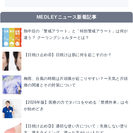
MEDLEYニュース新着記事
熱中症の「警戒アラート」と「特別警戒アラート」は何が
違う？ クーリングシェルターとは？
【日焼け止め④】日焼けは肌に何を起こすのか？
梅雨、台風の時期は片頭痛が起こりやすい？ー天気と片頭
痛の関連とその対策について
【2026年版】医療の力でタバコをやめる「禁煙外来」は今
が始めどき
【日焼け止め③】適切な使い方について：失敗しない塗り
方、塗るタイミング、塗った方がいい人など