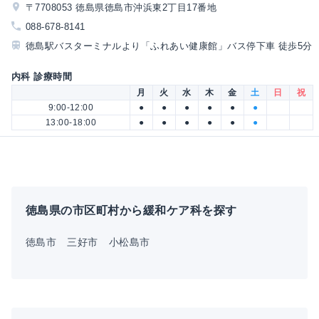
〒7708053 徳島県徳島市沖浜東2丁目17番地
088-678-8141
徳島駅バスターミナルより「ふれあい健康館」バス停下車 徒歩5分
内科 診療時間
月
火
水
木
金
土
日
祝
9:00-12:00
●
●
●
●
●
●
13:00-18:00
●
●
●
●
●
●
徳島県の市区町村から緩和ケア科を探す
徳島市
三好市
小松島市