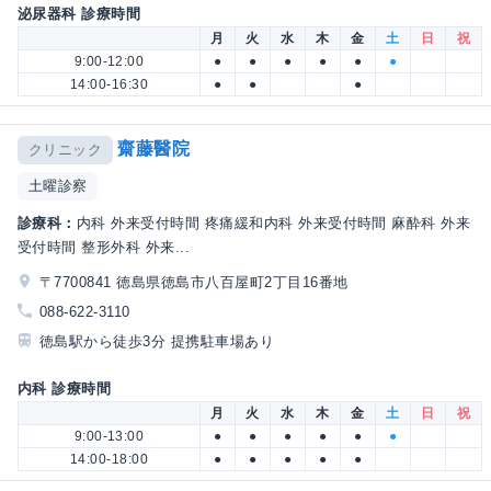
泌尿器科 診療時間
月
火
水
木
金
土
日
祝
9:00-12:00
●
●
●
●
●
●
14:00-16:30
●
●
●
齋藤醫院
クリニック
土曜診察
診療科：
内科 外来受付時間 疼痛緩和内科 外来受付時間 麻酔科 外来
受付時間 整形外科 外来...
〒7700841 徳島県徳島市八百屋町2丁目16番地
088-622-3110
徳島駅から徒歩3分 提携駐車場あり
内科 診療時間
月
火
水
木
金
土
日
祝
9:00-13:00
●
●
●
●
●
●
14:00-18:00
●
●
●
●
●