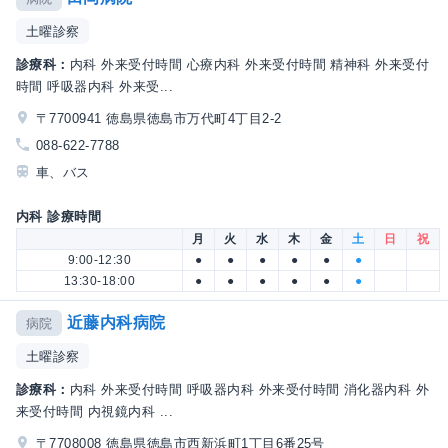
土曜診察
診療科：
内科 外来受付時間 心療内科 外来受付時間 精神科 外来受付
時間 呼吸器内科 外来受...
〒7700941 徳島県徳島市万代町4丁目2-2
088-622-7788
車、バス
内科 診療時間
月
火
水
木
金
土
日
祝
9:00-12:30
●
●
●
●
●
●
13:30-18:00
●
●
●
●
●
●
近藤内科病院
病院
土曜診察
診療科：
内科 外来受付時間 呼吸器内科 外来受付時間 消化器内科 外
来受付時間 内視鏡内科 ...
〒7708008 徳島県徳島市西新浜町1丁目6番25号