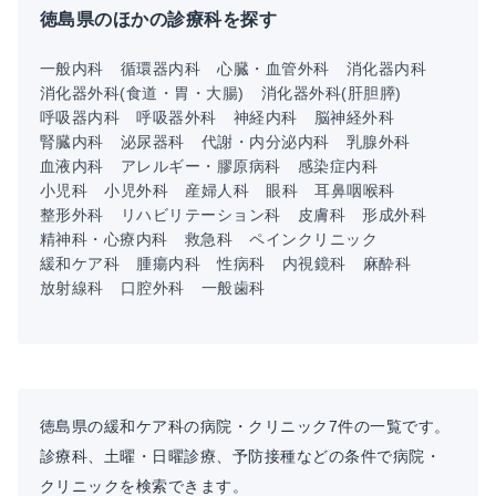
徳島県のほかの診療科を探す
一般内科
循環器内科
心臓・血管外科
消化器内科
消化器外科(食道・胃・大腸)
消化器外科(肝胆膵)
呼吸器内科
呼吸器外科
神経内科
脳神経外科
腎臓内科
泌尿器科
代謝・内分泌内科
乳腺外科
血液内科
アレルギー・膠原病科
感染症内科
小児科
小児外科
産婦人科
眼科
耳鼻咽喉科
整形外科
リハビリテーション科
皮膚科
形成外科
精神科・心療内科
救急科
ペインクリニック
緩和ケア科
腫瘍内科
性病科
内視鏡科
麻酔科
放射線科
口腔外科
一般歯科
徳島県の緩和ケア科の病院・クリニック7件の一覧です。
診療科、土曜・日曜診療、予防接種などの条件で病院・
クリニックを検索できます。