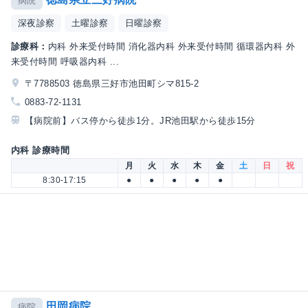
病院
深夜診察
土曜診察
日曜診察
診療科：
内科 外来受付時間 消化器内科 外来受付時間 循環器内科 外
来受付時間 呼吸器内科 ...
〒7788503 徳島県三好市池田町シマ815-2
0883-72-1131
【病院前】バス停から徒歩1分。JR池田駅から徒歩15分
内科 診療時間
月
火
水
木
金
土
日
祝
8:30-17:15
●
●
●
●
●
田岡病院
病院