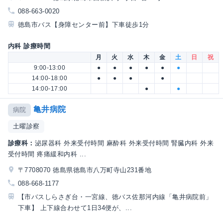
088-663-0020
徳島市バス【身障センター前】下車徒歩1分
内科 診療時間
月
火
水
木
金
土
日
祝
9:00-13:00
●
●
●
●
●
●
14:00-18:00
●
●
●
●
14:00-17:00
●
●
亀井病院
病院
土曜診察
診療科：
泌尿器科 外来受付時間 麻酔科 外来受付時間 腎臓内科 外来
受付時間 疼痛緩和内科 ...
〒7708070 徳島県徳島市八万町寺山231番地
088-668-1177
【市バスしらさぎ台・一宮線、徳バス佐那河内線「亀井病院前」
下車】 上下線合わせて1日34便が、...