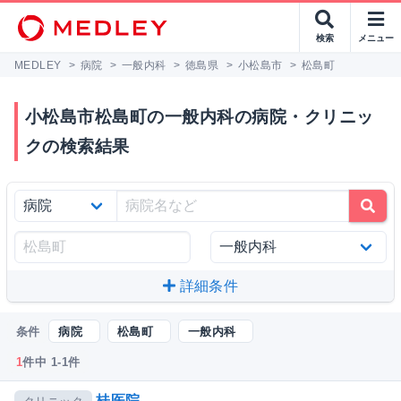
検索
メニュー
MEDLEY
>
病院
>
一般内科
>
徳島県
>
小松島市
>
松島町
小松島市松島町の一般内科の病院・クリニッ
クの検索結果
詳細条件
条件
病院
松島町
一般内科
1
件中 1-1件
桂医院