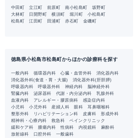
中田町
立江町
前原町
南小松島町
坂野町
大林町
日開野町
横須町
堀川町
小松島町
松島町
江田町
田浦町
赤石町
金磯町
徳島県小松島市松島町からほかの診療科を探す
一般内科
循環器内科
心臓・血管外科
消化器内科
消化器外科(食道・胃・大腸)
消化器外科(肝胆膵)
呼吸器内科
呼吸器外科
神経内科
脳神経外科
腎臓内科
泌尿器科
代謝・内分泌内科
乳腺外科
血液内科
アレルギー・膠原病科
感染症内科
小児科
小児外科
産婦人科
眼科
耳鼻咽喉科
整形外科
リハビリテーション科
皮膚科
形成外科
精神科・心療内科
救急科
ペインクリニック
緩和ケア科
腫瘍内科
性病科
内視鏡科
麻酔科
放射線科
口腔外科
一般歯科