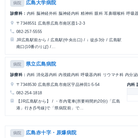
広島大学病院
病院
診療科：
内科 脳神経外科 脳神経内科 精神科 眼科 耳鼻咽喉科 呼吸器内
〒7348551 広島県広島市南区霞1-2-3
082-257-5555
JR広島駅前から / 広島駅(中央出口) / ↓ 徒歩3分 / 広島駅
南口(10番のりば) /...
県立広島病院
病院
診療科：
内科 消化器内科 内視鏡内科 呼吸器内科 リウマチ科 内分泌内
〒7348530 広島県広島市南区宇品神田1-5-54
内科
082-254-1818
【JR広島駅から】 / ・市内電車(所要時間約20分)「広島
港」行き(5号線)で「県病院前」で...
広島赤十字・原爆病院
病院