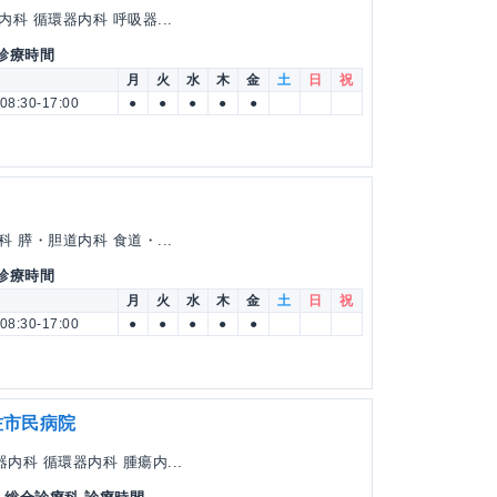
科 循環器内科 呼吸器...
 診療時間
月
火
水
木
金
土
日
祝
08:30-17:00
●
●
●
●
●
 膵・胆道内科 食道・...
 診療時間
月
火
水
木
金
土
日
祝
08:30-17:00
●
●
●
●
●
佐市民病院
内科 循環器内科 腫瘍内...