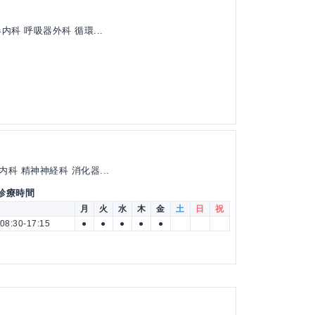
科 呼吸器外科 循環...
科 精神神経科 消化器...
 診療時間
月
火
水
木
金
土
日
祝
08:30-17:15
●
●
●
●
●