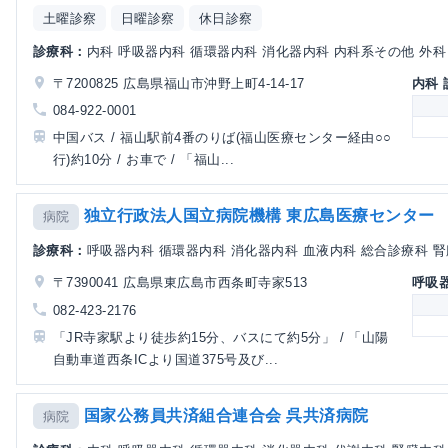
土曜診察
日曜診察
休日診察
診療科：
内科 呼吸器内科 循環器内科 消化器内科 内科系その他 外科 
〒7200825 広島県福山市沖野上町4-14-17
内科
084-922-0001
中国バス / 福山駅前4番のりば(福山医療センター経由○○
行)約10分 / お車で / 「福山...
独立行政法人国立病院機構 東広島医療センター
病院
診療科：
呼吸器内科 循環器内科 消化器内科 血液内科 総合診療科 腎臓
〒7390041 広島県東広島市西条町寺家513
呼吸
082-423-2176
「JR寺家駅より徒歩約15分、バスにて約5分」 / 「山陽
自動車道西条ICより国道375号及び...
国家公務員共済組合連合会 呉共済病院
病院