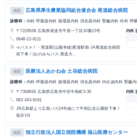
広島県厚生農業協同組合連合会 尾道総合病院
病院
診療科：
内科 呼吸器内科 循環器内科 消化器内科 腎臓内科 外科 呼吸器
〒7228508 広島県尾道市平原一丁目10番23号
内科
0848-22-8111
≪バス≫ / ・尾道駅(山陽本線)尾道駅前-JA尾道総合病院
前下車 / (おのみちバス:尾道大...
医療法人あかね会 土谷総合病院
病院
診療科：
内科 呼吸器内科 循環器内科 消化器内科 内分泌内科 腎臓内科 
〒7308655 広島県広島市中区中島町3-30
内科
082-243-9191
JR広島駅より広島バス24号線にて平和記念公園前下車 /
徒歩1分
独立行政法人国立病院機構 福山医療センター
病院