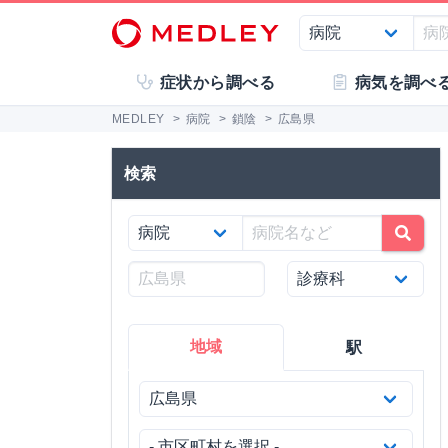
症状から調べる
病気を調べ
MEDLEY
>
病院
>
鎖陰
>
広島県
検索
地域
駅