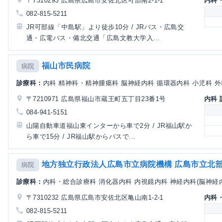
〒7310293 広島県広島市安佐北区可部南2-1-1
内科
082-815-5211
JR可部線「中島駅」より徒歩10分 / JRバス・広島交
通・広電バス・備北交通「広島文教大学入...
福山市民病院
病院
診療科：
内科 精神科・精神腫瘍科 脳神経内科 循環器内科 小児科 外科
〒7210971 広島県福山市蔵王町五丁目23番1号
内科
084-941-5151
山陽自動車道福山東インターから車で2分 / JR福山駅か
ら車で15分 / JR福山駅からバスで...
地方独立行政法人広島市立病院機構 広島市立北
病院
診療科：
内科・総合診療科 消化器内科 内視鏡内科 神経内科(脳神経内科
〒7310232 広島県広島市安佐北区亀山南1-2-1
内科
082-815-5211