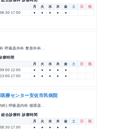
・総合診療科 診療時間
月
火
水
木
金
土
日
祝
08:30-17:00
●
●
●
●
●
 呼吸器外科 整形外科...
 診療時間
月
火
水
木
金
土
日
祝
09:00-12:00
●
●
●
●
●
13:00-17:00
●
●
●
●
●
部医療センター安佐市民病院
) 呼吸器内科 循環器...
・総合診療科 診療時間
月
火
水
木
金
土
日
祝
08:30-17:00
●
●
●
●
●