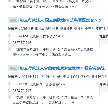
JR可部線「あき亀山駅」下車すぐ / 広島交通・広交観
光・備北交通・フォーブル・総合企画コーポ...
独立行政法人 国立病院機構 広島西医療センター
病院
診療科：
腎臓内科 脳神経内科 外科 整形外科 精神科 小児科 皮膚科 泌
〒7390651 広島県大竹市玖波4-1-1
腎臓
0827-57-7151
JR山陽本線玖波駅下車徒歩約7分 / 栗谷線バス広島西医
療センターバス停下車 / 山陽自動車道...
独立行政法人労働者健康安全機構 中国労災病院
病院
診療科：
内科 呼吸器内科 消化器内科 循環器内科 精神科 脳神経内科 小
〒7370193 広島県呉市広多賀谷1-5-1
内科
0823-72-7171
JR呉線「新広駅」下車、徒歩2分 / 呉市生活バス「白石
白岳交差点循環線」、「広川尻線」、「横...