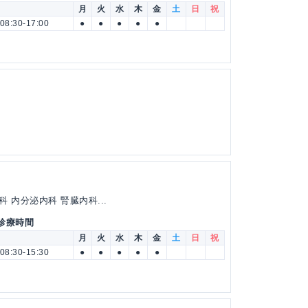
月
火
水
木
金
土
日
祝
08:30-17:00
●
●
●
●
●
 内分泌内科 腎臓内科...
 診療時間
月
火
水
木
金
土
日
祝
08:30-15:30
●
●
●
●
●