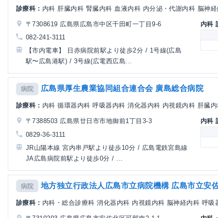
診療科：
内科 肝臓内科 腎臓内科 血液内科 内分泌・代謝内科 脳神経内
〒7308619 広島県広島市中区千田町一丁目9-6
内科
082-241-3111
【市内電車】 日赤病院前駅より徒歩2分 / 1号線(広島
駅〜広島港駅) / 3号線(広電西広島...
広島県厚生農業協同組合連合会 廣島総合病院
病院
診療科：
内科 循環器内科 呼吸器内科 消化器内科 内視鏡内科 肝臓内科
〒7388503 広島県廿日市市地御前1丁目3-3
内科
0829-36-3111
JR山陽本線 宮内串戸駅より徒歩10分 / 広島電鉄宮島線
JA広島病院前駅より徒歩0分 / ...
地方独立行政法人広島市立病院機構 広島市立安
病院
診療科：
内科・総合診療科 消化器内科 内視鏡内科 脳神経内科 呼吸器