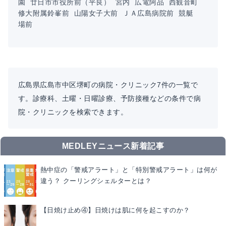
園
廿日市市役所前（平良）
宮内
広電阿品
西観音町
修大附属鈴峯前
山陽女子大前
ＪＡ広島病院前
競艇
場前
広島県広島市中区堺町の病院・クリニック7件の一覧で
す。診療科、土曜・日曜診療、予防接種などの条件で病
院・クリニックを検索できます。
MEDLEYニュース新着記事
熱中症の「警戒アラート」と「特別警戒アラート」は何が
違う？ クーリングシェルターとは？
【日焼け止め④】日焼けは肌に何を起こすのか？