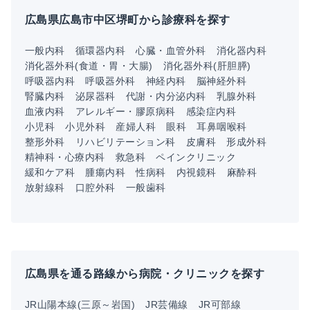
広島県広島市中区堺町から診療科を探す
一般内科
循環器内科
心臓・血管外科
消化器内科
消化器外科(食道・胃・大腸)
消化器外科(肝胆膵)
呼吸器内科
呼吸器外科
神経内科
脳神経外科
腎臓内科
泌尿器科
代謝・内分泌内科
乳腺外科
血液内科
アレルギー・膠原病科
感染症内科
小児科
小児外科
産婦人科
眼科
耳鼻咽喉科
整形外科
リハビリテーション科
皮膚科
形成外科
精神科・心療内科
救急科
ペインクリニック
緩和ケア科
腫瘍内科
性病科
内視鏡科
麻酔科
放射線科
口腔外科
一般歯科
広島県を通る路線から病院・クリニックを探す
JR山陽本線(三原～岩国)
JR芸備線
JR可部線