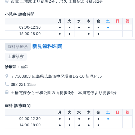
市電 土橋駅より徒歩2分 / バス 土橋駅より徒歩2分
小児科 診療時間
月
火
水
木
金
土
日
祝
09:00-12:30
●
●
●
●
●
●
15:00-18:00
●
●
●
●
新見歯科医院
歯科診療所
土曜診察
診療科：
歯科
〒7300853 広島県広島市中区堺町1-2-10 新見ビル
082-231-1155
土橋電停から平和公園方面徒歩3分、本川電停より徒歩4分
歯科 診療時間
月
火
水
木
金
土
日
祝
09:00-12:30
●
●
●
●
●
●
14:00-18:00
●
●
●
●
●