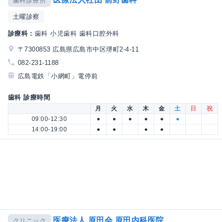
歯科診療所
土曜診察
診療科：
歯科 小児歯科 歯科口腔外科
〒7300853 広島県広島市中区堺町2-4-11
082-231-1188
広島電鉄「小網町」電停前
歯科 診療時間
月
火
水
木
金
土
日
祝
09:00-12:30
●
●
●
●
●
●
14:00-19:00
●
●
●
●
医療法人 原田会 原田内科医院
クリニック