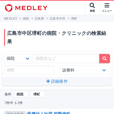
検索
メニュー
MEDLEY
>
病院
>
広島県
>
広島市中区
>
堺町
広島市中区堺町の病院・クリニックの検索結
果
詳細条件
条件
病院
堺町
7
件中 1-7件
医療法人社団 前野歯科