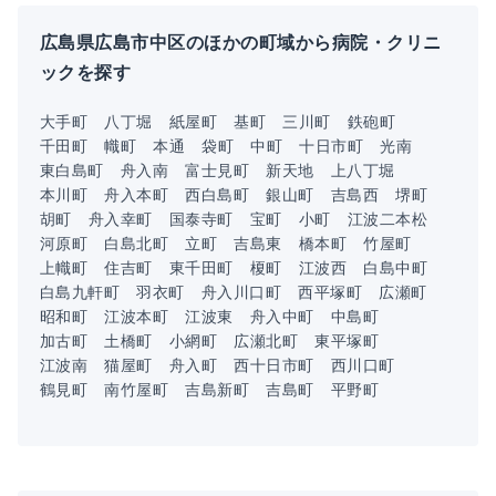
広島県広島市中区のほかの町域から病院・クリニ
ックを探す
大手町
八丁堀
紙屋町
基町
三川町
鉄砲町
千田町
幟町
本通
袋町
中町
十日市町
光南
東白島町
舟入南
富士見町
新天地
上八丁堀
本川町
舟入本町
西白島町
銀山町
吉島西
堺町
胡町
舟入幸町
国泰寺町
宝町
小町
江波二本松
河原町
白島北町
立町
吉島東
橋本町
竹屋町
上幟町
住吉町
東千田町
榎町
江波西
白島中町
白島九軒町
羽衣町
舟入川口町
西平塚町
広瀬町
昭和町
江波本町
江波東
舟入中町
中島町
加古町
土橋町
小網町
広瀬北町
東平塚町
江波南
猫屋町
舟入町
西十日市町
西川口町
鶴見町
南竹屋町
吉島新町
吉島町
平野町