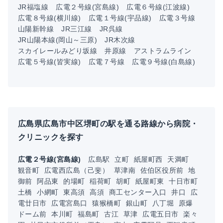
JR福塩線
広電２号線(宮島線)
広電６号線(江波線)
広電８号線(横川線)
広電１号線(宇品線)
広電３号線
山陽新幹線
JR三江線
JR呉線
JR山陽本線(岡山～三原)
JR木次線
スカイレールみどり坂線
井原線
アストラムライン
広電５号線(皆実線)
広電７号線
広電９号線(白島線)
広島県広島市中区堺町の駅を通る路線から病院・
クリニックを探す
広電２号線(宮島線)
広島駅
立町
紙屋町西
天満町
観音町
広電西広島（己斐）
草津南
佐伯区役所前
地
御前
阿品東
的場町
稲荷町
胡町
紙屋町東
十日市町
土橋
小網町
東高須
高須
商工センター入口
井口
広
電廿日市
広電宮島口
猿猴橋町
銀山町
八丁堀
原爆
ドーム前
本川町
福島町
古江
草津
広電五日市
楽々