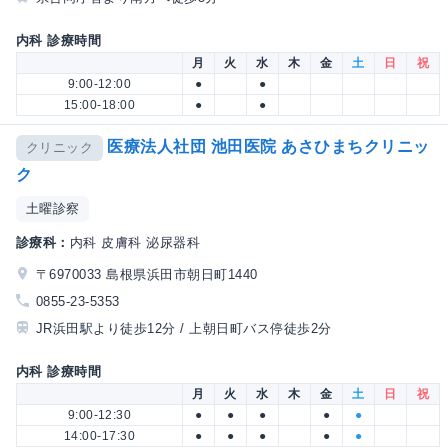
内科 診療時間
月
火
水
木
金
土
日
祝
9:00-12:00
●
●
15:00-18:00
●
●
医療法人社団 池田医院 あさひまちクリニッ
クリニック
ク
土曜診察
診療科：
内科 皮膚科 泌尿器科
〒6970033 島根県浜田市朝日町1440
0855-23-5353
JR浜田駅より徒歩12分 / 上朝日町バス停徒歩2分
内科 診療時間
月
火
水
木
金
土
日
祝
9:00-12:30
●
●
●
●
●
14:00-17:30
●
●
●
●
●