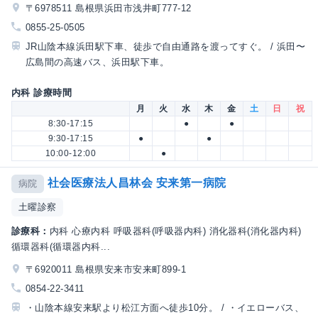
〒6978511 島根県浜田市浅井町777-12
0855-25-0505
JR山陰本線浜田駅下車、徒歩で自由通路を渡ってすぐ。 / 浜田〜
広島間の高速バス、浜田駅下車。
内科 診療時間
月
火
水
木
金
土
日
祝
8:30-17:15
●
●
9:30-17:15
●
●
10:00-12:00
●
社会医療法人昌林会 安来第一病院
病院
土曜診察
診療科：
内科 心療内科 呼吸器科(呼吸器内科) 消化器科(消化器内科)
循環器科(循環器内科...
〒6920011 島根県安来市安来町899-1
0854-22-3411
・山陰本線安来駅より松江方面へ徒歩10分。 / ・イエローバス、