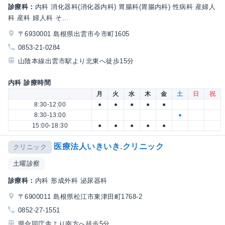
診療科：
内科 消化器科(消化器内科) 胃腸科(胃腸内科) 性病科 産婦人
科 産科 婦人科 そ...
〒6930001 島根県出雲市今市町1605
0853-21-0284
山陰本線出雲市駅より北東へ徒歩15分
内科 診療時間
月
火
水
木
金
土
日
祝
8:30-12:00
●
●
●
●
●
8:30-13:00
●
15:00-18:30
●
●
●
●
●
医療法人いきいき.クリニック
クリニック
土曜診察
診療科：
内科 形成外科 泌尿器科
〒6900011 島根県松江市東津田町1768-2
0852-27-1551
県合同庁舎より南方へ徒歩5分