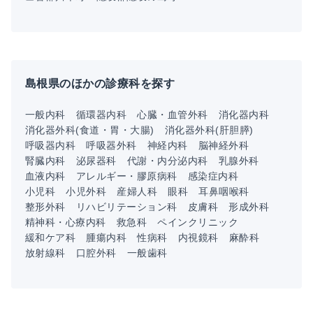
島根県のほかの診療科を探す
一般内科
循環器内科
心臓・血管外科
消化器内科
消化器外科(食道・胃・大腸)
消化器外科(肝胆膵)
呼吸器内科
呼吸器外科
神経内科
脳神経外科
腎臓内科
泌尿器科
代謝・内分泌内科
乳腺外科
血液内科
アレルギー・膠原病科
感染症内科
小児科
小児外科
産婦人科
眼科
耳鼻咽喉科
整形外科
リハビリテーション科
皮膚科
形成外科
精神科・心療内科
救急科
ペインクリニック
緩和ケア科
腫瘍内科
性病科
内視鏡科
麻酔科
放射線科
口腔外科
一般歯科