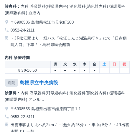
診療科：
内科 呼吸器科(呼吸器内科) 消化器科(消化器内科) 循環器科
(循環器内科) 血液内...
〒6908506 島根県松江市母衣町200
0852-24-2111
・JR松江駅より一畑バス「松江しんじ湖温泉行き」にて「日赤病
院入口」下車 / ・島根県民会館前...
内科 診療時間
月
火
水
木
金
土
日
祝
8:30-16:50
●
●
●
●
●
島根県立中央病院
病院
診療科：
内科 呼吸器科(呼吸器内科) 消化器科(消化器内科) 循環器科
(循環器内科) アレル...
〒6938555 島根県出雲市姫原四丁目1-1
0853-22-5111
出雲市駅より北へ約2km / ・徒歩 約25分 / ・車 約 5分 / ・JR出雲
市駅より一畑...