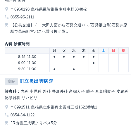
〒6960193 島根県邑智郡邑南町中野3848-2
0855-95-2111
【公共交通】 / ・大田方面から石見交通バス(石見銀山号)石見井原
駅で邑南町営バスへ乗り換え邑...
内科 診療時間
月
火
水
木
金
土
日
祝
8:45-11:30
●
●
●
●
●
9:00-11:30
●
9:30-11:30
●
●
町立奥出雲病院
病院
診療科：
内科 小児科 外科 整形外科 産婦人科 眼科 耳鼻咽喉科 皮膚科
泌尿器科 リハビリ...
〒6991511 島根県仁多郡奥出雲町三成1622番地1
0854-54-1122
JR出雲三成駅よりバス5分