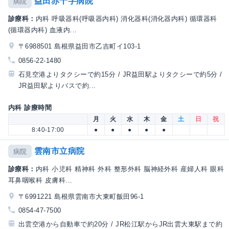
益田赤十字病院
病院
診療科：
内科 呼吸器科(呼吸器内科) 消化器科(消化器内科) 循環器科
(循環器内科) 血液内...
〒6988501 島根県益田市乙吉町イ103-1
0856-22-1480
石見空港よりタクシーで約15分 / JR益田駅よりタクシーで約5分 /
JR益田駅よりバスで約...
内科 診療時間
月
火
水
木
金
土
日
祝
8:40-17:00
●
●
●
●
●
雲南市立病院
病院
診療科：
内科 小児科 精神科 外科 整形外科 脳神経外科 産婦人科 眼科
耳鼻咽喉科 皮膚科...
〒6991221 島根県雲南市大東町飯田96-1
0854-47-7500
出雲空港から自動車で約20分 / JR松江駅からJR出雲大東駅まで約