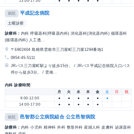
13:00-17:00
●
●
●
●
●
平成記念病院
病院
土曜診察
診療科：
内科 呼吸器科(呼吸器内科) 消化器科(消化器内科) 循環器科
(循環器内科) 人工透...
〒6902404 島根県雲南市三刀屋町三刀屋1294番地1
0854-45-5111
JRバス三刀屋町駅より徒歩15分。 / JRバス平成記念病院入口バス
停から徒歩3分。 / 雲南...
内科 診療時間
月
火
水
木
金
土
日
祝
9:00-12:00
●
●
●
●
●
●
14:00-17:00
●
●
●
●
●
邑智郡公立病院組合 公立邑智病院
病院
診療科：
内科 小児科 精神科 外科 整形外科 産婦人科 皮膚科 泌尿器科
麻酔科 歯科