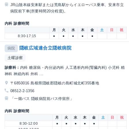
JR山陰本線安来駅または荒島駅からイエローバス乗車、安来市立
病院前下車(所要時間20分程度)。
内科 診療時間
月
火
水
木
金
土
日
祝
8:30-17:15
●
●
●
●
●
隠岐広域連合立隠岐病院
病院
土曜診察
診療科：
内科 糖尿病・内分泌内科 人工透析内科(腎臓内科) 小児科 精
神科 神経内科 外科 ...
〒6850016 島根県隠岐郡隠岐の島町城北町355番地
08512-2-1356
「一畑バス 隠岐病院前バス停留所」
内科 診療時間
月
火
水
木
金
土
日
祝
8:30-12:00
●
●
●
●
●