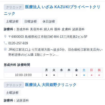
医療法人 いざみ KAZUKIプライベートクリ
クリニック
ニック
土曜診察
日曜診察
休日診察
診療科：
形成外科 美容外科 婦人科 眼科 皮膚科 泌尿器科
〒6900003 島根県松江市朝日町484-13三洋苑第2ビル5F
0120-257-929
JR松江駅北口より宍道湖方面へ徒歩3分。旧合銀松江駅前支店向い
野村證券のビル隣 1階にクーラン...
形成外科 診療時間
月
火
水
木
金
土
日
祝
10:00-19:00
●
●
●
●
●
●
医療法人 大田姫野クリニック
クリニック
土曜診察
診療科：
泌尿器科