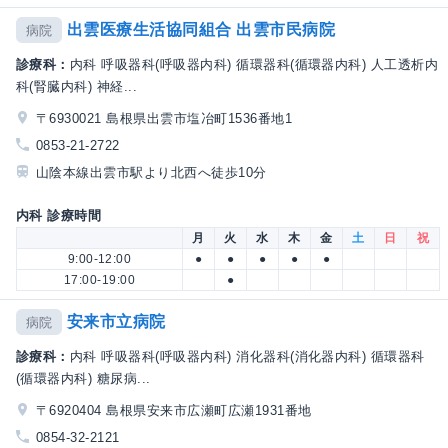
出雲医療生活協同組合 出雲市民病院
病院
診療科：
内科 呼吸器科(呼吸器内科) 循環器科(循環器内科) 人工透析内
科(腎臓内科) 神経...
〒6930021 島根県出雲市塩冶町1536番地1
0853-21-2722
山陰本線出雲市駅より北西へ徒歩10分
内科 診療時間
月
火
水
木
金
土
日
祝
9:00-12:00
●
●
●
●
●
17:00-19:00
●
安来市立病院
病院
診療科：
内科 呼吸器科(呼吸器内科) 消化器科(消化器内科) 循環器科
(循環器内科) 糖尿病...
〒6920404 島根県安来市広瀬町広瀬1931番地
0854-32-2121