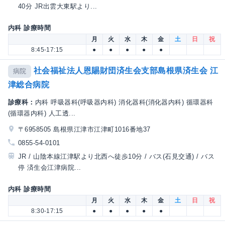
40分 JR出雲大東駅より...
内科 診療時間
月
火
水
木
金
土
日
祝
8:45-17:15
●
●
●
●
●
社会福祉法人恩賜財団済生会支部島根県済生会 江
病院
津総合病院
診療科：
内科 呼吸器科(呼吸器内科) 消化器科(消化器内科) 循環器科
(循環器内科) 人工透...
〒6958505 島根県江津市江津町1016番地37
0855-54-0101
JR / 山陰本線江津駅より北西へ徒歩10分 / バス(石見交通) / バス
停 済生会江津病院...
内科 診療時間
月
火
水
木
金
土
日
祝
8:30-17:15
●
●
●
●
●