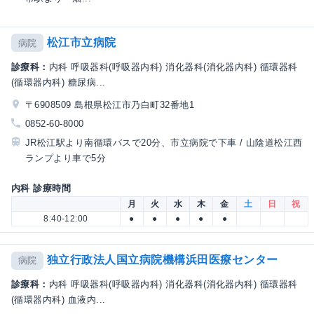
松江市立病院
病院
診療科：
内科 呼吸器科(呼吸器内科) 消化器科(消化器内科) 循環器科
(循環器内科) 糖尿病...
〒6908509 島根県松江市乃白町32番地1
0852-60-8000
JR松江駅より南循環バスで20分、市立病院で下車 / 山陰道松江西
ランプより車で5分
内科 診療時間
月
火
水
木
金
土
日
祝
8:40-12:00
●
●
●
●
●
独立行政法人国立病院機構浜田医療センター
病院
診療科：
内科 呼吸器科(呼吸器内科) 消化器科(消化器内科) 循環器科
(循環器内科) 血液内...