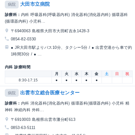
大田市立病院
病院
診療科：
内科 呼吸器科(呼吸器内科) 消化器科(消化器内科) 循環器科
(循環器内科) 小児科...
〒6940063 島根県大田市大田町吉永1428-3
0854-82-0330
● JR大田市駅よりバス10分、タクシー5分 / ● 出雲空港から車で約
1時間30分 / ● ...
内科 診療時間
月
火
水
木
金
土
日
祝
8:30-17:15
●
●
●
●
●
出雲市立総合医療センター
病院
診療科：
内科 消化器科(消化器内科) 循環器科(循環器内科) 小児科 精
神科 神経内科 外科...
〒6910003 島根県出雲市灘分町613
0853-63-5111