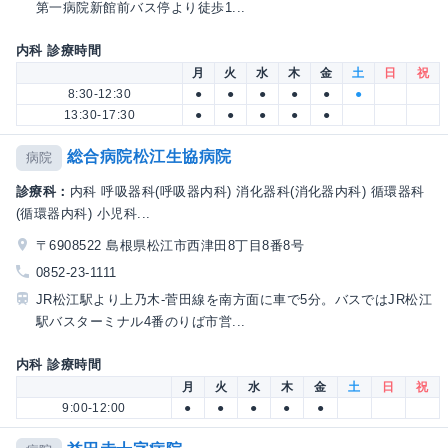
第一病院新館前バス停より徒歩1...
内科 診療時間
月
火
水
木
金
土
日
祝
8:30-12:30
●
●
●
●
●
●
13:30-17:30
●
●
●
●
●
総合病院松江生協病院
病院
診療科：
内科 呼吸器科(呼吸器内科) 消化器科(消化器内科) 循環器科
(循環器内科) 小児科...
〒6908522 島根県松江市西津田8丁目8番8号
0852-23-1111
JR松江駅より上乃木-菅田線を南方面に車で5分。バスではJR松江
駅バスターミナル4番のりば市営...
内科 診療時間
月
火
水
木
金
土
日
祝
9:00-12:00
●
●
●
●
●