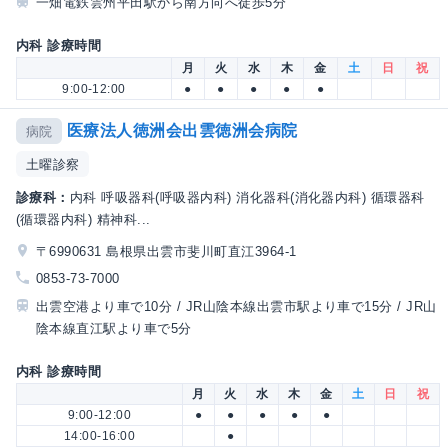
一畑電鉄雲州平田駅から南方向へ徒歩5分
内科 診療時間
月
火
水
木
金
土
日
祝
9:00-12:00
●
●
●
●
●
医療法人徳洲会出雲徳洲会病院
病院
土曜診察
診療科：
内科 呼吸器科(呼吸器内科) 消化器科(消化器内科) 循環器科
(循環器内科) 精神科...
〒6990631 島根県出雲市斐川町直江3964-1
0853-73-7000
出雲空港より車で10分 / JR山陰本線出雲市駅より車で15分 / JR山
陰本線直江駅より車で5分
内科 診療時間
月
火
水
木
金
土
日
祝
9:00-12:00
●
●
●
●
●
14:00-16:00
●