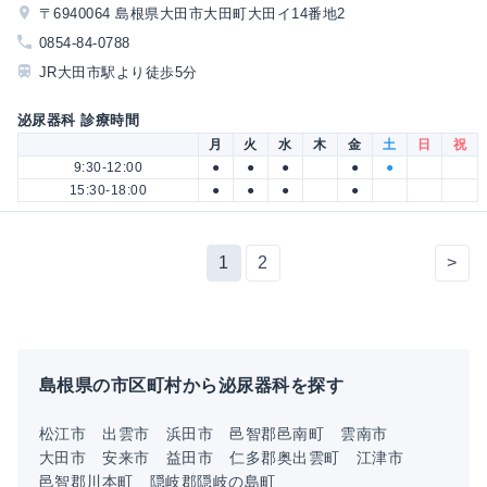
〒6940064 島根県大田市大田町大田イ14番地2
0854-84-0788
JR大田市駅より徒歩5分
泌尿器科 診療時間
月
火
水
木
金
土
日
祝
9:30-12:00
●
●
●
●
●
15:30-18:00
●
●
●
●
1
2
>
島根県の市区町村から泌尿器科を探す
松江市
出雲市
浜田市
邑智郡邑南町
雲南市
大田市
安来市
益田市
仁多郡奥出雲町
江津市
邑智郡川本町
隠岐郡隠岐の島町