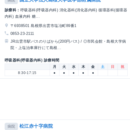
病院
診療科：
呼吸器科(呼吸器内科) 消化器科(消化器内科) 循環器科(循環器
内科) 血液内科 糖...
〒6938501 島根県出雲市塩冶町89番1
0853-23-2111
JR出雲市駅バスのりばから(200円バス) / ◎市民会館・島根大学病
院・上塩治車庫行にて島根...
呼吸器科(呼吸器内科) 診療時間
月
火
水
木
金
土
日
祝
8:30-17:15
●
●
●
●
●
松江赤十字病院
病院