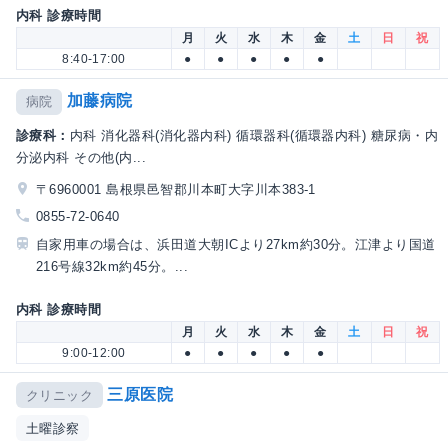
内科 診療時間
月
火
水
木
金
土
日
祝
8:40-17:00
●
●
●
●
●
加藤病院
病院
診療科：
内科 消化器科(消化器内科) 循環器科(循環器内科) 糖尿病・内
分泌内科 その他(内...
〒6960001 島根県邑智郡川本町大字川本383-1
0855-72-0640
自家用車の場合は、浜田道大朝ICより27km約30分。江津より国道
216号線32km約45分。...
内科 診療時間
月
火
水
木
金
土
日
祝
9:00-12:00
●
●
●
●
●
三原医院
クリニック
土曜診察