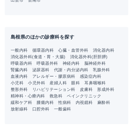
島根県のほかの診療科を探す
一般内科
循環器内科
心臓・血管外科
消化器内科
消化器外科(食道・胃・大腸)
消化器外科(肝胆膵)
呼吸器内科
呼吸器外科
神経内科
脳神経外科
腎臓内科
泌尿器科
代謝・内分泌内科
乳腺外科
血液内科
アレルギー・膠原病科
感染症内科
小児科
小児外科
産婦人科
眼科
耳鼻咽喉科
整形外科
リハビリテーション科
皮膚科
形成外科
精神科・心療内科
救急科
ペインクリニック
緩和ケア科
腫瘍内科
性病科
内視鏡科
麻酔科
放射線科
口腔外科
一般歯科