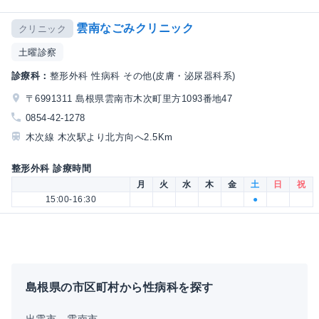
雲南なごみクリニック
クリニック
土曜診察
診療科：
整形外科 性病科 その他(皮膚・泌尿器科系)
〒6991311 島根県雲南市木次町里方1093番地47
0854-42-1278
木次線 木次駅より北方向へ2.5Km
整形外科 診療時間
月
火
水
木
金
土
日
祝
15:00-16:30
●
島根県の市区町村から性病科を探す
出雲市
雲南市