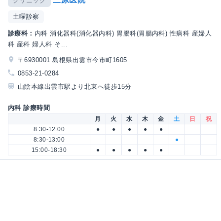
クリニック
土曜診察
診療科：
内科 消化器科(消化器内科) 胃腸科(胃腸内科) 性病科 産婦人
科 産科 婦人科 そ...
〒6930001 島根県出雲市今市町1605
0853-21-0284
山陰本線出雲市駅より北東へ徒歩15分
内科 診療時間
月
火
水
木
金
土
日
祝
8:30-12:00
●
●
●
●
●
8:30-13:00
●
15:00-18:30
●
●
●
●
●