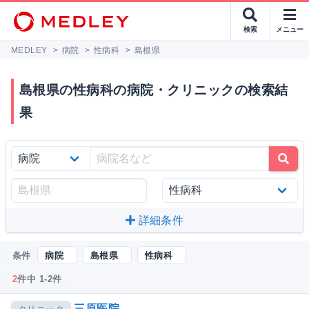
検索
メニュー
MEDLEY
>
病院
>
性病科
>
島根県
島根県の性病科の病院・クリニックの検索結
果
詳細条件
条件
病院
島根県
性病科
2
件中 1-2件
三原医院