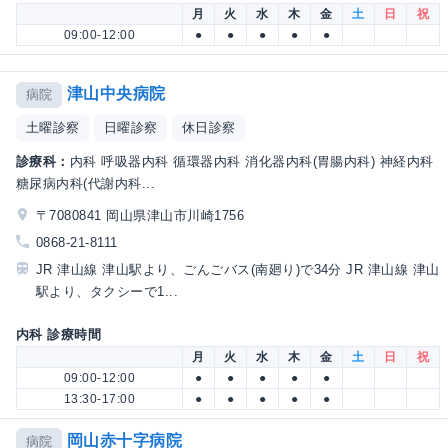
月
火
水
木
金
土
日
祝
09:00-12:00
●
●
●
●
●
津山中央病院
病院
土曜診察
日曜診察
休日診察
診療科：
内科 呼吸器内科 循環器内科 消化器内科(胃腸内科) 神経内科
糖尿病内科(代謝内科...
〒7080841 岡山県津山市川崎1756
0868-21-8111
JR 津山線 津山駅より、ごんごバス(南廻り)で34分 JR 津山線 津山
駅より、タクシーで1...
内科 診療時間
月
火
水
木
金
土
日
祝
09:00-12:00
●
●
●
●
●
13:30-17:00
●
●
●
●
●
岡山赤十字病院
病院