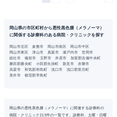
岡山県の市区町村から悪性黒色腫（メラノーマ）
に関係する診療科のある病院・クリニックを探す
岡山市北区
倉敷市
岡山市南区
岡山市中区
岡山市東区
津山市
真庭市
瀬戸内市
笠岡市
総社市
備前市
玉野市
井原市
加賀郡吉備中央町
勝田郡勝央町
小田郡矢掛町
新見市
赤磐市
高梁市
和気郡和気町
浅口市
浅口郡里庄町
美作市
都窪郡早島町
岡山県の悪性黒色腫（メラノーマ）に関連する診療科の
病院・クリニック213件の一覧です。診療科、土曜・日曜