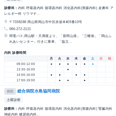
診療科：
内科 呼吸器内科 循環器内科 消化器内科(胃腸内科) 皮膚科 ア
レルギー科 リウマチ...
〒7038288 岡山県岡山市中区赤坂本町8番10号
086-272-2121
岡電バス;岡山駅・天満屋より、「新岡山港」「三蟠南」「岡山ふ
れあいセンター」行きに乗車、「協立...
内科 診療時間
月
火
水
木
金
土
日
祝
09:00-12:00
●
●
●
●
●
●
13:30-16:00
●
14:00-16:00
●
●
●
●
17:00-19:00
●
●
●
総合病院水島協同病院
病院
土曜診察
診療科：
内科 呼吸器内科 循環器内科 消化器内科(胃腸内科) 腎臓内科
神経内科 糖尿病内科...