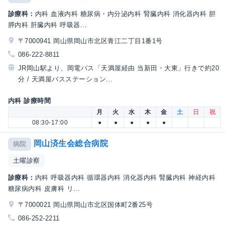
診療科：
内科 血液内科 糖尿病・内分泌内科 腎臓内科 消化器内科 胆
膵内科 肝臓内科 呼吸器...
〒7000941 岡山県岡山市北区青江二丁目1番1号
086-222-8811
JR岡山駅より、岡電バス「天満屋経由 当新田・大東」行きで約20
分 / 天満屋バスステーション...
内科 診療時間
月
火
水
木
金
土
日
祝
08:30-17:00
●
●
●
●
●
岡山済生会総合病院
病院
土曜診察
診療科：
内科 呼吸器内科 循環器内科 消化器内科 腎臓内科 神経内科
糖尿病内科 皮膚科 リ...
〒7000021 岡山県岡山市北区国体町2番25号
086-252-2211