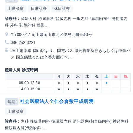
土曜診察
日曜診察
休日診察
診療科：
産婦人科 泌尿器科 腎臓内科 一般内科 循環器内科 消化器内
科 外科 乳腺外科 整形...
〒7000017 岡山県岡山市北区伊島北町6番3号
086-252-3221
JR山陽本線 岡山駅より、岡電バス 津高営業所行きもしくは中鉄バ
ス 国立病院または辛香方面行き...
産婦人科 診療時間
月
火
水
木
金
土
日
祝
09:00-12:30
●
●
●
●
●
●
14:00-16:00
●
●
●
●
●
社会医療法人全仁会倉敷平成病院
病院
土曜診察
診療科：
内科 呼吸器内科 循環器内科 消化器内科(胃腸内科) 神経内科
糖尿病内科(代謝内科...