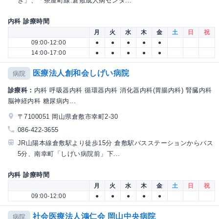
き」、「茶屋町線:倉敷成人病センタ...
内科 診療時間
月
火
水
木
金
土
日
祝
09:00-12:00
●
●
●
●
●
14:00-17:00
●
●
●
●
●
医療法人創和会しげい病院
病院
診療科：
内科 呼吸器内科 循環器内科 消化器内科(胃腸内科) 腎臓内科
脳神経内科 糖尿病内...
〒7100051 岡山県倉敷市幸町2-30
086-422-3655
JR山陽本線倉敷駅より徒歩15分 倉敷駅バスステーションからバス
5分、南幸町「しげい病院前」下...
内科 診療時間
月
火
水
木
金
土
日
祝
09:00-12:00
●
●
●
●
●
社会医療法人鴻仁会 岡山中央病院
病院