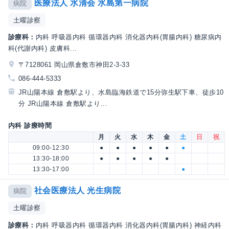
医療法人 水清会 水島第一病院
病院
土曜診察
診療科：
内科 呼吸器内科 循環器内科 消化器内科(胃腸内科) 糖尿病内
科(代謝内科) 皮膚科...
〒7128061 岡山県倉敷市神田2-3-33
086-444-5333
JR山陽本線 倉敷駅より、水島臨海鉄道で15分弥生駅下車、徒歩10
分 JR山陽本線 倉敷駅より...
内科 診療時間
月
火
水
木
金
土
日
祝
09:00-12:30
●
●
●
●
●
●
13:30-18:00
●
●
●
●
●
13:30-17:00
●
社会医療法人 光生病院
病院
土曜診察
診療科：
内科 呼吸器内科 循環器内科 消化器内科(胃腸内科) 神経内科