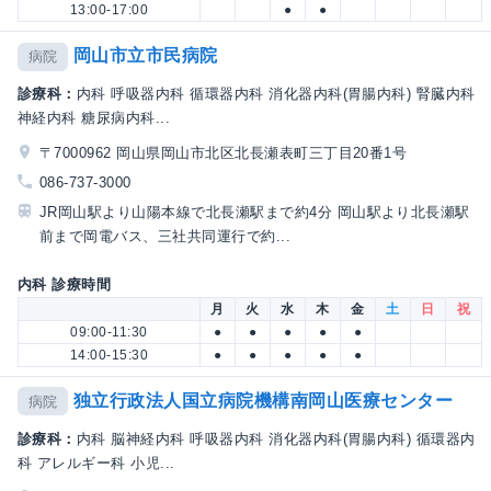
13:00-17:00
●
●
岡山市立市民病院
病院
診療科：
内科 呼吸器内科 循環器内科 消化器内科(胃腸内科) 腎臓内科
神経内科 糖尿病内科...
〒7000962 岡山県岡山市北区北長瀬表町三丁目20番1号
086-737-3000
JR岡山駅より山陽本線で北長瀬駅まで約4分 岡山駅より北長瀬駅
前まで岡電バス、三社共同運行で約...
内科 診療時間
月
火
水
木
金
土
日
祝
09:00-11:30
●
●
●
●
●
14:00-15:30
●
●
●
●
●
独立行政法人国立病院機構南岡山医療センター
病院
診療科：
内科 脳神経内科 呼吸器内科 消化器内科(胃腸内科) 循環器内
科 アレルギー科 小児...