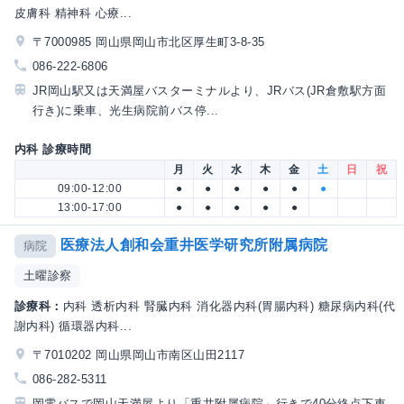
皮膚科 精神科 心療...
〒7000985 岡山県岡山市北区厚生町3-8-35
086-222-6806
JR岡山駅又は天満屋バスターミナルより、JRバス(JR倉敷駅方面
行き)に乗車、光生病院前バス停...
内科 診療時間
月
火
水
木
金
土
日
祝
09:00-12:00
●
●
●
●
●
●
13:00-17:00
●
●
●
●
●
医療法人創和会重井医学研究所附属病院
病院
土曜診察
診療科：
内科 透析内科 腎臓内科 消化器内科(胃腸内科) 糖尿病内科(代
謝内科) 循環器内科...
〒7010202 岡山県岡山市南区山田2117
086-282-5311
岡電バスで岡山天満屋より「重井附属病院」行きで40分終点下車