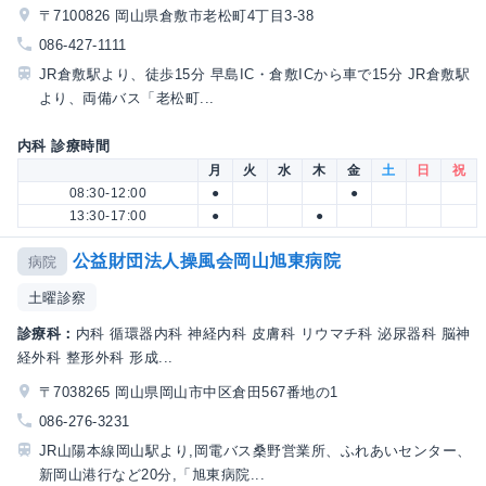
〒7100826 岡山県倉敷市老松町4丁目3-38
086-427-1111
JR倉敷駅より、徒歩15分 早島IC・倉敷ICから車で15分 JR倉敷駅
より、両備バス「老松町...
内科 診療時間
月
火
水
木
金
土
日
祝
08:30-12:00
●
●
13:30-17:00
●
●
公益財団法人操風会岡山旭東病院
病院
土曜診察
診療科：
内科 循環器内科 神経内科 皮膚科 リウマチ科 泌尿器科 脳神
経外科 整形外科 形成...
〒7038265 岡山県岡山市中区倉田567番地の1
086-276-3231
JR山陽本線岡山駅より,岡電バス桑野営業所、ふれあいセンター、
新岡山港行など20分,「旭東病院...