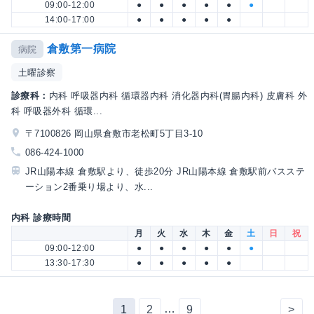
09:00-12:00
●
●
●
●
●
●
14:00-17:00
●
●
●
●
●
倉敷第一病院
病院
土曜診察
診療科：
内科 呼吸器内科 循環器内科 消化器内科(胃腸内科) 皮膚科 外
科 呼吸器外科 循環...
〒7100826 岡山県倉敷市老松町5丁目3-10
086-424-1000
JR山陽本線 倉敷駅より、徒歩20分 JR山陽本線 倉敷駅前バスステ
ーション2番乗り場より、水...
内科 診療時間
月
火
水
木
金
土
日
祝
09:00-12:00
●
●
●
●
●
●
13:30-17:30
●
●
●
●
●
…
1
2
9
>