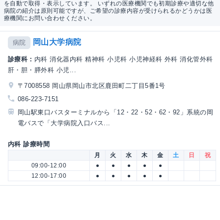
を自動で取得・表示しています。 いずれの医療機関でも初期診療や適切な他
病院の紹介は原則可能ですが、ご希望の診療内容が受けられるかどうかは医
療機関にお問い合わせください。
岡山大学病院
病院
診療科：
内科 消化器内科 精神科 小児科 小児神経科 外科 消化管外科
肝・胆・膵外科 小児...
〒7008558 岡山県岡山市北区鹿田町二丁目5番1号
086-223-7151
岡山駅東口バスターミナルから「12・22・52・62・92」系統の岡
電バスで「大学病院入口バス...
内科 診療時間
月
火
水
木
金
土
日
祝
09:00-12:00
●
●
●
●
●
12:00-17:00
●
●
●
●
●