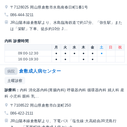
〒7128025 岡山県倉敷市水島南春日町1番1号
086-444-3211
JR山陽本線倉敷駅より、水島臨海鉄道で約17分、「弥生駅」また
は「栄駅」下車、徒歩約10分 J...
内科 診療時間
月
火
水
木
金
土
日
祝
09:00-12:30
●
●
●
●
●
●
16:00-19:30
●
●
●
●
倉敷成人病センター
病院
土曜診察
診療科：
内科 消化器内科(胃腸内科) 呼吸器内科 循環器内科 婦人科 産
科 小児科 眼科 乳...
〒7108522 岡山県倉敷市白楽町250
086-422-2111
JR山陽本線倉敷駅より、下電バス「塩生線:大高経由JR児島行