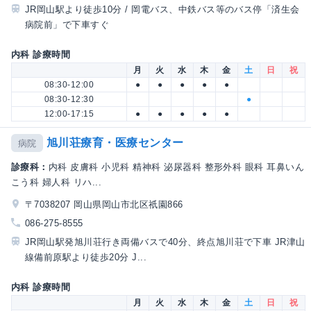
JR岡山駅より徒歩10分 / 岡電バス、中鉄バス等のバス停「済生会
病院前」で下車すぐ
内科 診療時間
月
火
水
木
金
土
日
祝
08:30-12:00
●
●
●
●
●
08:30-12:30
●
12:00-17:15
●
●
●
●
●
旭川荘療育・医療センター
病院
診療科：
内科 皮膚科 小児科 精神科 泌尿器科 整形外科 眼科 耳鼻いん
こう科 婦人科 リハ...
〒7038207 岡山県岡山市北区祇園866
086-275-8555
JR岡山駅発旭川荘行き両備バスで40分、終点旭川荘で下車 JR津山
線備前原駅より徒歩20分 J...
内科 診療時間
月
火
水
木
金
土
日
祝