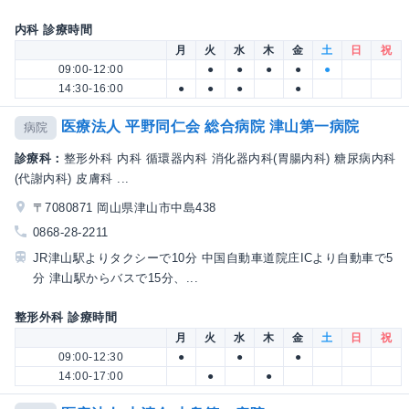
内科 診療時間
月
火
水
木
金
土
日
祝
09:00-12:00
●
●
●
●
●
14:30-16:00
●
●
●
●
医療法人 平野同仁会 総合病院 津山第一病院
病院
診療科：
整形外科 内科 循環器内科 消化器内科(胃腸内科) 糖尿病内科
(代謝内科) 皮膚科 ...
〒7080871 岡山県津山市中島438
0868-28-2211
JR津山駅よりタクシーで10分 中国自動車道院庄ICより自動車で5
分 津山駅からバスで15分、...
整形外科 診療時間
月
火
水
木
金
土
日
祝
09:00-12:30
●
●
●
14:00-17:00
●
●