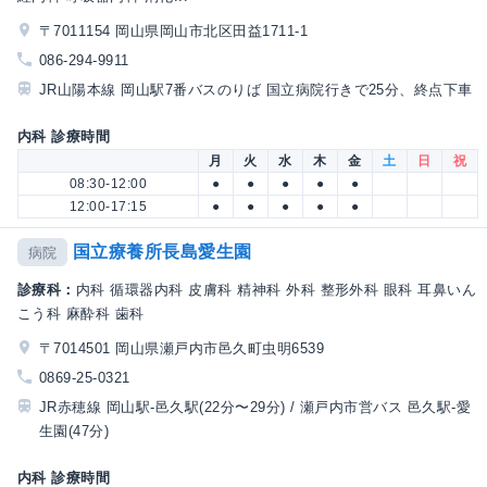
〒7011154 岡山県岡山市北区田益1711-1
086-294-9911
JR山陽本線 岡山駅7番バスのりば 国立病院行きで25分、終点下車
内科 診療時間
月
火
水
木
金
土
日
祝
08:30-12:00
●
●
●
●
●
12:00-17:15
●
●
●
●
●
国立療養所長島愛生園
病院
診療科：
内科 循環器内科 皮膚科 精神科 外科 整形外科 眼科 耳鼻いん
こう科 麻酔科 歯科
〒7014501 岡山県瀬戸内市邑久町虫明6539
0869-25-0321
JR赤穂線 岡山駅-邑久駅(22分〜29分) / 瀬戸内市営バス 邑久駅-愛
生園(47分)
内科 診療時間