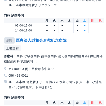
JR山陽本線庭瀬駅よりタクシーで...
内科 診療時間
月
火
水
木
金
土
日
祝
09:00-12:00
●
●
●
●
●
14:00-17:00
●
●
●
●
●
医療法人誠和会倉敷紀念病院
病院
土曜診察
診療科：
内科 呼吸器内科 循環器内科 消化器内科(胃腸内科) 神経内科
糖尿病内科(代謝内科...
〒7100803 岡山県倉敷市中島831
086-465-0011
JR山陽本線 倉敷駅より、両備バス 水島方面行き(四十瀬、小溝経
由)「穴場神社前」下車徒歩1分...
内科 診療時間
月
火
水
木
金
土
日
祝