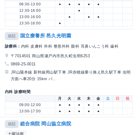
08:30-13:00
●
●
●
●
●
12:30-16:00
●
13:00-16:00
●
●
●
13:30-16:00
●
国立療養所 邑久光明園
病院
診療科：
内科 皮膚科 外科 整形外科 眼科 耳鼻いんこう科 歯科
〒7014501 岡山県瀬戸内市邑久町虫明6253
0869-25-0011
JR山陽本線 新幹線岡山駅下車 JR赤穂線乗り換え邑久駅下車 虫明
方面へ車20分 15km バ...
内科 診療時間
月
火
水
木
金
土
日
祝
09:00-12:00
●
●
●
●
●
13:00-17:00
●
●
●
●
●
総合病院 岡山協立病院
病院
土曜診察