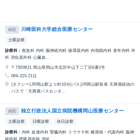
川崎医科大学総合医療センター
病院
土曜診察
診療科：
救急科 内科 脳神経内科 循環器内科 内視鏡内科 老年内科 外
科 消化器外科 心臓血...
〒7000821 岡山県岡山市北区中山下二丁目6番1号
086-225-2111
(タクシー)JR岡山駅より約10分(バス)JR岡山駅前発 天満屋経由の
バスで「天満屋バスセンタ...
独立行政法人国立病院機構岡山医療センター
病院
土曜診察
日曜診察
休日診察
診療科：
内科 血液内科 腎臓内科 リウマチ科 糖尿病・代謝内科 脳神
経内科 呼吸器内科 消化...