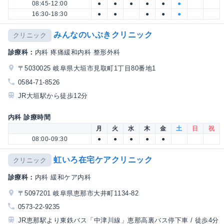
08:45-12:00
●
●
●
●
●
●
16:30-18:30
●
●
●
●
●
みんなのいぶきクリニック
クリニック
診療科：
内科 疼痛緩和内科 整形外科
〒5030025 岐阜県大垣市見取町1丁目80番地1
0584-71-8526
JR大垣駅から徒歩12分
内科 診療時間
月
火
水
木
金
土
日
祝
08:00-09:30
●
●
●
●
●
虹いろ在宅ケアクリニック
クリニック
診療科：
内科 緩和ケア内科
〒5097201 岐阜県恵那市大井町1134-82
0573-22-9235
JR恵那駅より東鉄バス「中津川線」恵那高裏バス停下車 / 徒歩4分