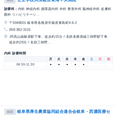
病院
診療科：
内科 神経内科 循環器内科 外科 整形外科 脳神経外科 皮膚科
眼科 リハビリテーシ...
〒5048601 岐阜県各務原市蘇原東島町4-6-2
058-382-3101
JR高山線蘇原駅下車、徒歩約15分 / 名鉄各務原線三柿野駅下車、
徒歩約20分 / 名鉄三柿野...
内科 診療時間
月
火
水
木
金
土
日
祝
08:30-11:30
●
●
●
●
●
岐阜県厚生農業協同組合連合会岐阜・西濃医療セ
病院