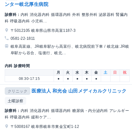
ンター岐北厚生病院
診療科：
内科 消化器内科 循環器内科 外科 整形外科 泌尿器科 腎臓内
科 呼吸器内科 小児科...
〒5012105 岐阜県山県市高富1187-3
0581-22-1811
岐阜高富線、JR岐阜駅から高富行、岐北病院前下車 / 岐北線:JR岐
阜駅から谷合、塩後行、岐北...
内科 診療時間
月
火
水
木
金
土
日
祝
08:30-17:15
●
●
●
●
●
医療法人 和光会 山田メディカルクリニック
クリニック
土曜診察
診療科：
内科 消化器内科 循環器内科 糖尿病・内分泌内科 アレルギー
科 呼吸器内科 緩和ケア...
〒5008167 岐阜県岐阜市東金宝町1-12