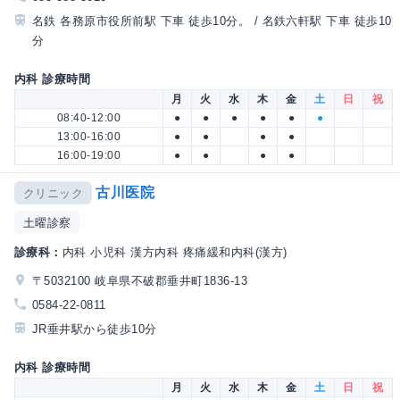
名鉄 各務原市役所前駅 下車 徒歩10分。 / 名鉄六軒駅 下車 徒歩10
分
内科 診療時間
月
火
水
木
金
土
日
祝
08:40-12:00
●
●
●
●
●
●
13:00-16:00
●
●
●
●
16:00-19:00
●
●
●
●
古川医院
クリニック
土曜診察
診療科：
内科 小児科 漢方内科 疼痛緩和内科(漢方)
〒5032100 岐阜県不破郡垂井町1836-13
0584-22-0811
JR垂井駅から徒歩10分
内科 診療時間
月
火
水
木
金
土
日
祝