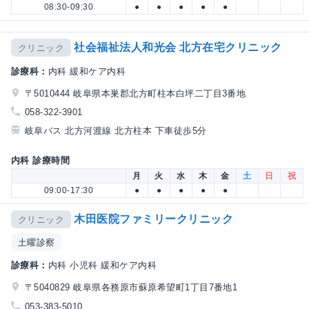
08:30-09:30
●
●
●
●
●
社会福祉法人和光会 北方在宅クリニック
クリニック
診療科：
内科 緩和ケア内科
〒5010444 岐阜県本巣郡北方町柱本白坪二丁目3番地
058-322-3901
岐阜バス 北方河渡線 北方柱本 下車徒歩5分
内科 診療時間
月
火
水
木
金
土
日
祝
09:00-17:30
●
●
●
●
●
木田医院ファミリークリニック
クリニック
土曜診察
診療科：
内科 小児科 緩和ケア内科
〒5040829 岐阜県各務原市蘇原希望町1丁目7番地1
053-383-5010