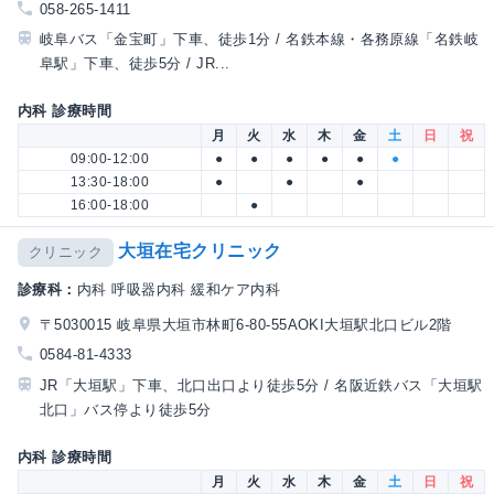
058-265-1411
岐阜バス「金宝町」下車、徒歩1分 / 名鉄本線・各務原線「名鉄岐
阜駅」下車、徒歩5分 / JR...
内科 診療時間
月
火
水
木
金
土
日
祝
09:00-12:00
●
●
●
●
●
●
13:30-18:00
●
●
●
16:00-18:00
●
大垣在宅クリニック
クリニック
診療科：
内科 呼吸器内科 緩和ケア内科
〒5030015 岐阜県大垣市林町6-80-55AOKI大垣駅北口ビル2階
0584-81-4333
JR「大垣駅」下車、北口出口より徒歩5分 / 名阪近鉄バス「大垣駅
北口」バス停より徒歩5分
内科 診療時間
月
火
水
木
金
土
日
祝