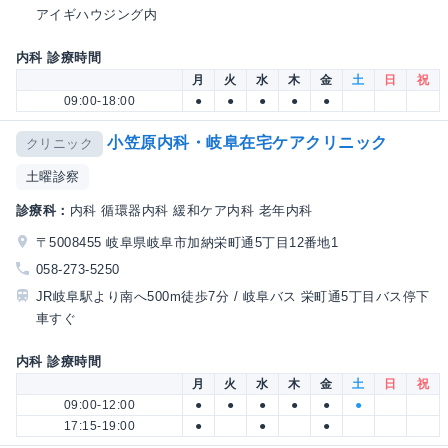
アイギハウジング内
内科 診療時間
月
火
水
木
金
土
日
祝
09:00-18:00
●
●
●
●
●
小笠原内科・岐阜在宅ケアクリニック
クリニック
土曜診察
診療科：
内科 循環器内科 緩和ケア内科 老年内科
〒5008455 岐阜県岐阜市加納栄町通5丁目12番地1
058-273-5250
JR岐阜駅より南へ500m徒歩7分 / 岐阜バス 栄町通5丁目バス停下
車すぐ
内科 診療時間
月
火
水
木
金
土
日
祝
09:00-12:00
●
●
●
●
●
●
17:15-19:00
●
●
●