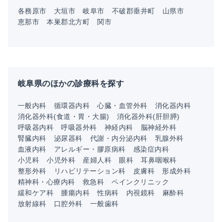
各務原市
大垣市
岐阜市
不破郡垂井町
山県市
恵那市
本巣郡北方町
関市
岐阜県のほかの診療科を探す
一般内科
循環器内科
心臓・血管外科
消化器内科
消化器外科(食道・胃・大腸)
消化器外科(肝胆膵)
呼吸器内科
呼吸器外科
神経内科
脳神経外科
腎臓内科
泌尿器科
代謝・内分泌内科
乳腺外科
血液内科
アレルギー・膠原病科
感染症内科
小児科
小児外科
産婦人科
眼科
耳鼻咽喉科
整形外科
リハビリテーション科
皮膚科
形成外科
精神科・心療内科
救急科
ペインクリニック
緩和ケア科
腫瘍内科
性病科
内視鏡科
麻酔科
放射線科
口腔外科
一般歯科