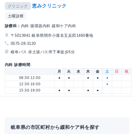
恵みクリニック
クリニック
土曜診察
診療科：
内科 循環器内科 緩和ケア内科
〒5013941 岐阜県関市小屋名五反田1460番地
0575-28-3120
岐阜バス 赤土坂バス停下車徒歩5分
内科 診療時間
月
火
水
木
金
土
日
祝
08:30-12:00
●
●
●
●
●
12:30-16:00
●
15:30-19:00
●
●
●
●
岐阜県の市区町村から緩和ケア科を探す