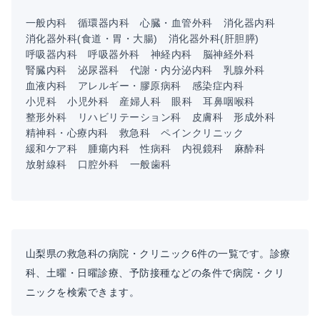
一般内科
循環器内科
心臓・血管外科
消化器内科
消化器外科(食道・胃・大腸)
消化器外科(肝胆膵)
呼吸器内科
呼吸器外科
神経内科
脳神経外科
腎臓内科
泌尿器科
代謝・内分泌内科
乳腺外科
血液内科
アレルギー・膠原病科
感染症内科
小児科
小児外科
産婦人科
眼科
耳鼻咽喉科
整形外科
リハビリテーション科
皮膚科
形成外科
精神科・心療内科
救急科
ペインクリニック
緩和ケア科
腫瘍内科
性病科
内視鏡科
麻酔科
放射線科
口腔外科
一般歯科
山梨県の救急科の病院・クリニック6件の一覧です。診療
科、土曜・日曜診療、予防接種などの条件で病院・クリ
ニックを検索できます。