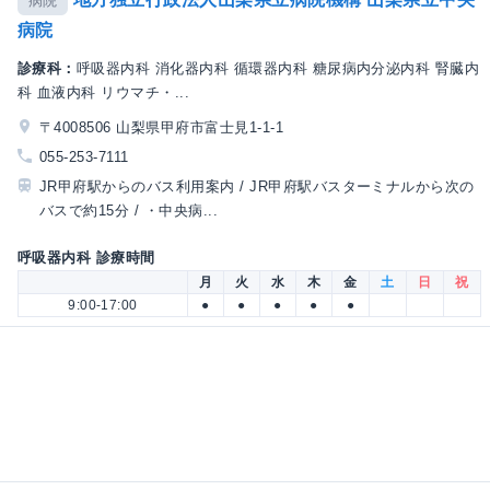
病院
病院
診療科：
呼吸器内科 消化器内科 循環器内科 糖尿病内分泌内科 腎臓内
科 血液内科 リウマチ・...
〒4008506 山梨県甲府市富士見1-1-1
055-253-7111
JR甲府駅からのバス利用案内 / JR甲府駅バスターミナルから次の
バスで約15分 / ・中央病...
呼吸器内科 診療時間
月
火
水
木
金
土
日
祝
9:00-17:00
●
●
●
●
●