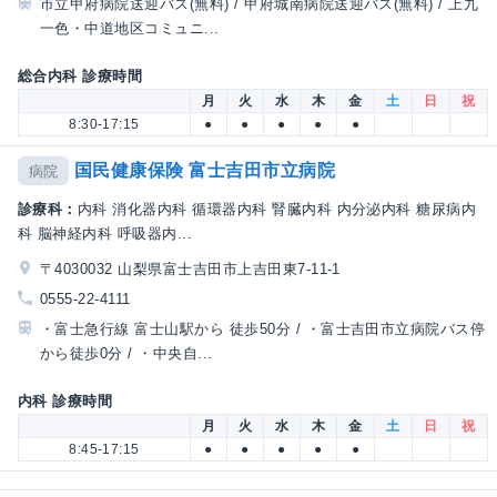
市立甲府病院送迎バス(無料) / 甲府城南病院送迎バス(無料) / 上九
一色・中道地区コミュニ...
総合内科 診療時間
月
火
水
木
金
土
日
祝
8:30-17:15
●
●
●
●
●
国民健康保険 富士吉田市立病院
病院
診療科：
内科 消化器内科 循環器内科 腎臓内科 内分泌内科 糖尿病内
科 脳神経内科 呼吸器内...
〒4030032 山梨県富士吉田市上吉田東7-11-1
0555-22-4111
・富士急行線 富士山駅から 徒歩50分 / ・富士吉田市立病院バス停
から徒歩0分 / ・中央自...
内科 診療時間
月
火
水
木
金
土
日
祝
8:45-17:15
●
●
●
●
●