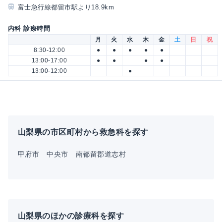
富士急行線都留市駅より18.9km
内科 診療時間
月
火
水
木
金
土
日
祝
8:30-12:00
●
●
●
●
●
13:00-17:00
●
●
●
●
13:00-12:00
●
山梨県の市区町村から救急科を探す
甲府市
中央市
南都留郡道志村
山梨県のほかの診療科を探す