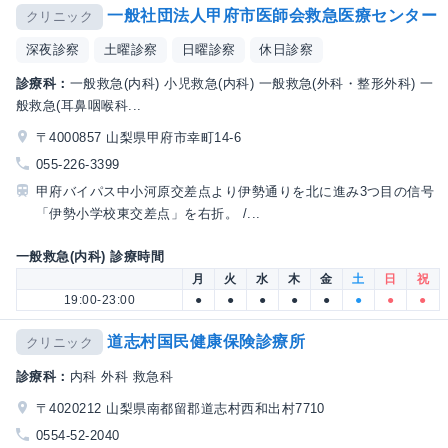
一般社団法人甲府市医師会救急医療センター
クリニック
深夜診察
土曜診察
日曜診察
休日診察
診療科：
一般救急(内科) 小児救急(内科) 一般救急(外科・整形外科) 一
般救急(耳鼻咽喉科...
〒4000857 山梨県甲府市幸町14-6
055-226-3399
甲府バイパス中小河原交差点より伊勢通りを北に進み3つ目の信号
「伊勢小学校東交差点」を右折。 /...
一般救急(内科) 診療時間
月
火
水
木
金
土
日
祝
19:00-23:00
●
●
●
●
●
●
●
●
道志村国民健康保険診療所
クリニック
診療科：
内科 外科 救急科
〒4020212 山梨県南都留郡道志村西和出村7710
0554-52-2040