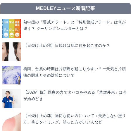
MEDLEYニュース新着記事
熱中症の「警戒アラート」と「特別警戒アラート」は何が
違う？ クーリングシェルターとは？
【日焼け止め④】日焼けは肌に何を起こすのか？
梅雨、台風の時期は片頭痛が起こりやすい？ー天気と片頭
痛の関連とその対策について
【2026年版】医療の力でタバコをやめる「禁煙外来」は今
が始めどき
【日焼け止め③】適切な使い方について：失敗しない塗り
方、塗るタイミング、塗った方がいい人など