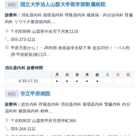
国立大学法人山梨大学医学部附属病院
病院
診療科：
消化器内科 循環器内科 呼吸器内科 糖尿病・内分泌内科 腎臓
内科 リウマチ膠原病内科...
〒4093898 山梨県中央市下河東1110
055-273-1111
甲府方面から / ・JR利用-身延線常永駅下車 徒歩20分 / ・バス利
用-甲府駅前(南口)3...
消化器内科 診療時間
月
火
水
木
金
土
日
祝
8:30-17:15
●
●
●
●
●
市立甲府病院
病院
診療科：
総合内科 呼吸器内科 消化器内科 循環器内科 腎臓内科 内分
泌内科 糖尿病内科 精神...
〒4000832 山梨県甲府市増坪町366
055-244-1111