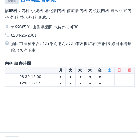
病院
診療科：
内科 小児科 消化器内科 循環器内科 内視鏡内科 緩和ケア内
科 外科 整形外科 形成...
〒9988501 山形県酒田市あきほ町30
0234-26-2001
酒田市福祉乗合バス(るんるんバス)市内循環右(左)回り線日本海病
院バス停下車
内科 診療時間
月
火
水
木
金
土
日
祝
08:30-12:00
●
●
●
●
●
12:00-17:15
●
●
●
●
●