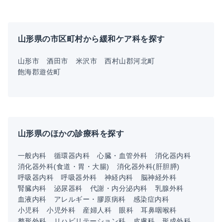
山形県の市区町村から緩和ケア科を探す
山形市
酒田市
米沢市
西村山郡河北町
飽海郡遊佐町
山形県のほかの診療科を探す
一般内科
循環器内科
心臓・血管外科
消化器内科
消化器外科(食道・胃・大腸)
消化器外科(肝胆膵)
呼吸器内科
呼吸器外科
神経内科
脳神経外科
腎臓内科
泌尿器科
代謝・内分泌内科
乳腺外科
血液内科
アレルギー・膠原病科
感染症内科
小児科
小児外科
産婦人科
眼科
耳鼻咽喉科
整形外科
リハビリテーション科
皮膚科
形成外科