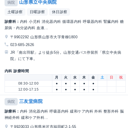
山形県立中央病院
病院
土曜診察
日曜診察
休日診察
診療科：
内科 小児科 消化器内科 循環器内科 呼吸器内科 腎臓内科 糖
尿病・内分泌内科 血液...
〒9902292 山形県山形市大字青柳1800
023-685-2626
JR「南出羽駅」より徒歩5分。山形交通バス停留所「県立中央病
院」にて下車。
内科 診療時間
月
火
水
木
金
土
日
祝
08:30-12:00
●
●
●
●
●
12:00-17:15
●
●
●
●
●
三友堂病院
病院
診療科：
内科 消化器内科 呼吸器内科 緩和ケア内科 外科 整形外科 脳
神経外科 緩和ケア外科...
〒9920033 山形県米沢市福田町2-1-55