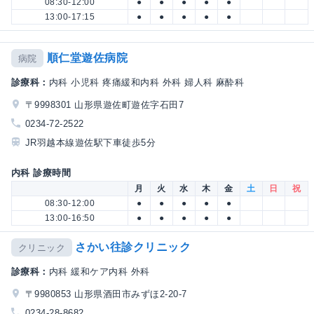
08:30-12:00
●
●
●
●
●
13:00-17:15
●
●
●
●
●
順仁堂遊佐病院
病院
診療科：
内科 小児科 疼痛緩和内科 外科 婦人科 麻酔科
〒9998301 山形県遊佐町遊佐字石田7
0234-72-2522
JR羽越本線遊佐駅下車徒歩5分
内科 診療時間
月
火
水
木
金
土
日
祝
08:30-12:00
●
●
●
●
●
13:00-16:50
●
●
●
●
●
さかい往診クリニック
クリニック
診療科：
内科 緩和ケア内科 外科
〒9980853 山形県酒田市みずほ2-20-7
0234-28-8682