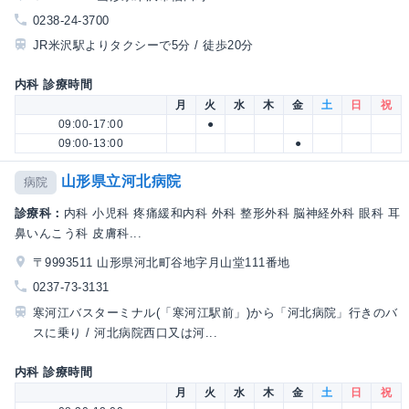
0238-24-3700
JR米沢駅よりタクシーで5分 / 徒歩20分
内科 診療時間
月
火
水
木
金
土
日
祝
09:00-17:00
●
09:00-13:00
●
山形県立河北病院
病院
診療科：
内科 小児科 疼痛緩和内科 外科 整形外科 脳神経外科 眼科 耳
鼻いんこう科 皮膚科...
〒9993511 山形県河北町谷地字月山堂111番地
0237-73-3131
寒河江バスターミナル(「寒河江駅前」)から「河北病院」行きのバ
スに乗り / 河北病院西口又は河...
内科 診療時間
月
火
水
木
金
土
日
祝