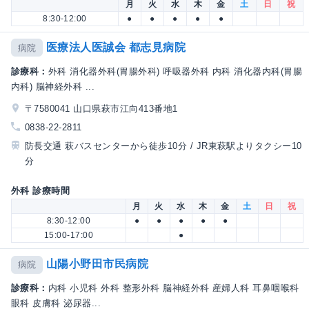
月
火
水
木
金
土
日
祝
8:30-12:00
●
●
●
●
●
医療法人医誠会 都志見病院
病院
診療科：
外科 消化器外科(胃腸外科) 呼吸器外科 内科 消化器内科(胃腸
内科) 脳神経外科 ...
〒7580041 山口県萩市江向413番地1
0838-22-2811
防長交通 萩バスセンターから徒歩10分 / JR東萩駅よりタクシー10
分
外科 診療時間
月
火
水
木
金
土
日
祝
8:30-12:00
●
●
●
●
●
15:00-17:00
●
山陽小野田市民病院
病院
診療科：
内科 小児科 外科 整形外科 脳神経外科 産婦人科 耳鼻咽喉科
眼科 皮膚科 泌尿器...