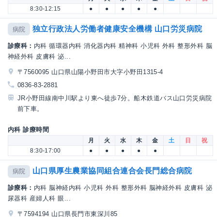
8:30-12:15
●
●
●
●
●
独立行政法人労働者健康安全機構 山口労災病院
病院
診療科：
内科 循環器内科 消化器内科 精神科 小児科 外科 整形外科 脳
神経外科 皮膚科 泌...
〒7560095 山口県山陽小野田市大字小野田1315-4
0836-83-2881
JR小野田線南中川駅より東へ徒歩7分。船木鉄道バス山口労災病院
前下車。
内科 診療時間
月
火
水
木
金
土
日
祝
8:30-17:00
●
●
●
●
●
山口県厚生農業協同組合連合会長門総合病院
病院
診療科：
内科 脳神経内科 小児科 外科 整形外科 脳神経外科 皮膚科 泌
尿器科 産婦人科 眼...
〒7594194 山口県長門市東深川85