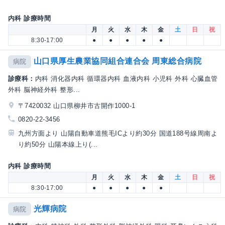
内科 診療時間
月
火
水
木
金
土
日
祝
8:30-17:00
●
●
●
●
●
山口県厚生農業協同組合連合会 周東総合病院
病院
診療科：
内科 消化器内科 循環器内科 血液内科 小児科 外科 心臓血管
外科 脳神経外科 整形...
〒7420032 山口県柳井市古開作1000-1
0820-22-3456
九州方面より 山陽自動車道熊毛ICより約30分 国道188号線周南よ
り約50分 山陽本線上り(...
内科 診療時間
月
火
水
木
金
土
日
祝
8:30-17:00
●
●
●
●
●
光輝病院
病院