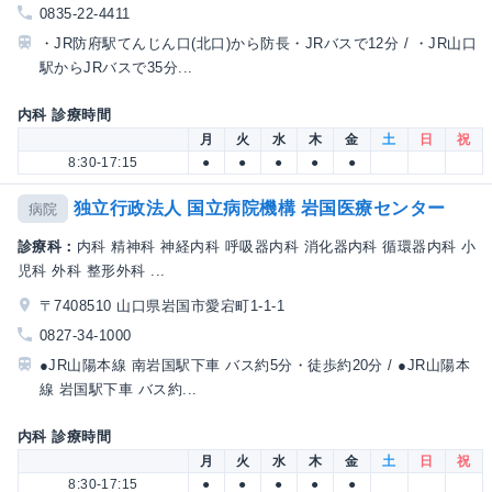
0835-22-4411
・JR防府駅てんじん口(北口)から防長・JRバスで12分 / ・JR山口
駅からJRバスで35分...
内科 診療時間
月
火
水
木
金
土
日
祝
8:30-17:15
●
●
●
●
●
独立行政法人 国立病院機構 岩国医療センター
病院
診療科：
内科 精神科 神経内科 呼吸器内科 消化器内科 循環器内科 小
児科 外科 整形外科 ...
〒7408510 山口県岩国市愛宕町1-1-1
0827-34-1000
●JR山陽本線 南岩国駅下車 バス約5分・徒歩約20分 / ●JR山陽本
線 岩国駅下車 バス約...
内科 診療時間
月
火
水
木
金
土
日
祝
8:30-17:15
●
●
●
●
●