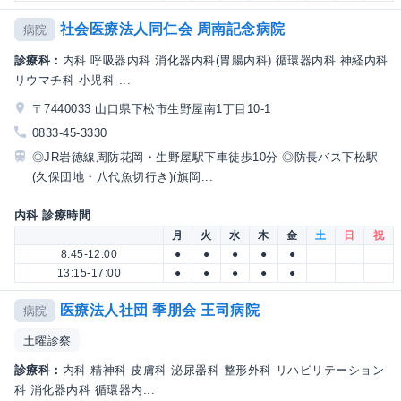
社会医療法人同仁会 周南記念病院
病院
診療科：
内科 呼吸器内科 消化器内科(胃腸内科) 循環器内科 神経内科
リウマチ科 小児科 ...
〒7440033 山口県下松市生野屋南1丁目10-1
0833-45-3330
◎JR岩徳線周防花岡・生野屋駅下車徒歩10分 ◎防長バス下松駅
(久保団地・八代魚切行き)(旗岡...
内科 診療時間
月
火
水
木
金
土
日
祝
8:45-12:00
●
●
●
●
●
13:15-17:00
●
●
●
●
●
医療法人社団 季朋会 王司病院
病院
土曜診察
診療科：
内科 精神科 皮膚科 泌尿器科 整形外科 リハビリテーション
科 消化器内科 循環器内...