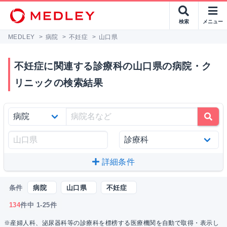
検索
メニュー
MEDLEY
>
病院
>
不妊症
>
山口県
不妊症に関連する診療科の山口県の病院・ク
リニックの検索結果
詳細条件
条件
病院
山口県
不妊症
134
件中 1-25件
※産婦人科、泌尿器科等の診療科を標榜する医療機関を自動で取得・表示し