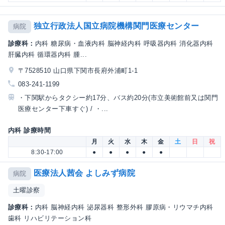
独立行政法人国立病院機構関門医療センター
病院
診療科：
内科 糖尿病・血液内科 脳神経内科 呼吸器内科 消化器内科
肝臓内科 循環器内科 腫...
〒7528510 山口県下関市長府外浦町1-1
083-241-1199
・下関駅からタクシー約17分、バス約20分(市立美術館前又は関門
医療センター下車すぐ) / ・...
内科 診療時間
月
火
水
木
金
土
日
祝
8:30-17:00
●
●
●
●
●
医療法人茜会 よしみず病院
病院
土曜診察
診療科：
内科 脳神経内科 泌尿器科 整形外科 膠原病・リウマチ内科
歯科 リハビリテーション科