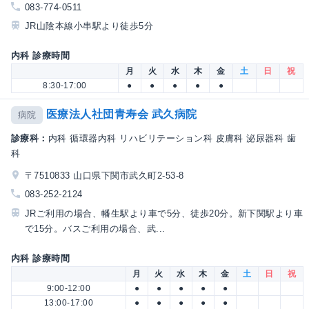
083-774-0511
JR山陰本線小串駅より徒歩5分
内科 診療時間
月
火
水
木
金
土
日
祝
8:30-17:00
●
●
●
●
●
医療法人社団青寿会 武久病院
病院
診療科：
内科 循環器内科 リハビリテーション科 皮膚科 泌尿器科 歯
科
〒7510833 山口県下関市武久町2-53-8
083-252-2124
JRご利用の場合、幡生駅より車で5分、徒歩20分。新下関駅より車
で15分。バスご利用の場合、武...
内科 診療時間
月
火
水
木
金
土
日
祝
9:00-12:00
●
●
●
●
●
13:00-17:00
●
●
●
●
●