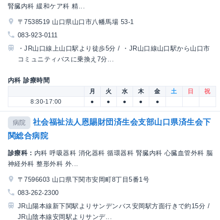
腎臓内科 緩和ケア科 精...
〒7538519 山口県山口市八幡馬場 53-1
083-923-0111
・JR山口線上山口駅より徒歩5分 / ・JR山口線山口駅から山口市
コミュニティバスに乗換え7分...
内科 診療時間
月
火
水
木
金
土
日
祝
8:30-17:00
●
●
●
●
●
社会福祉法人恩賜財団済生会支部山口県済生会下
病院
関総合病院
診療科：
内科 呼吸器科 消化器科 循環器科 腎臓内科 心臓血管外科 脳
神経外科 整形外科 外...
〒7596603 山口県下関市安岡町8丁目5番1号
083-262-2300
JR山陽本線新下関駅よりサンデンバス安岡駅方面行きで約15分 /
JR山陰本線安岡駅よりサンデ...