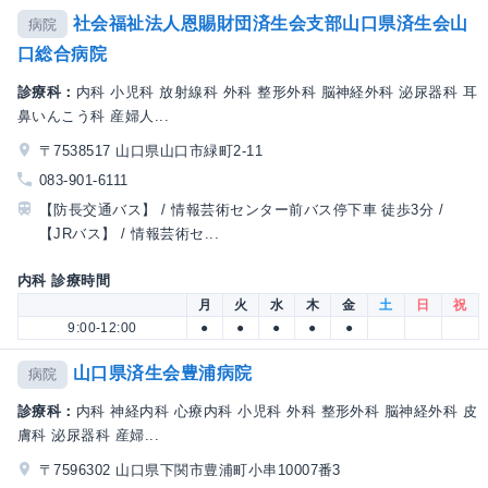
社会福祉法人恩賜財団済生会支部山口県済生会山
病院
口総合病院
診療科：
内科 小児科 放射線科 外科 整形外科 脳神経外科 泌尿器科 耳
鼻いんこう科 産婦人...
〒7538517 山口県山口市緑町2-11
083-901-6111
【防長交通バス】 / 情報芸術センター前バス停下車 徒歩3分 /
【JRバス】 / 情報芸術セ...
内科 診療時間
月
火
水
木
金
土
日
祝
9:00-12:00
●
●
●
●
●
山口県済生会豊浦病院
病院
診療科：
内科 神経内科 心療内科 小児科 外科 整形外科 脳神経外科 皮
膚科 泌尿器科 産婦...
〒7596302 山口県下関市豊浦町小串10007番3