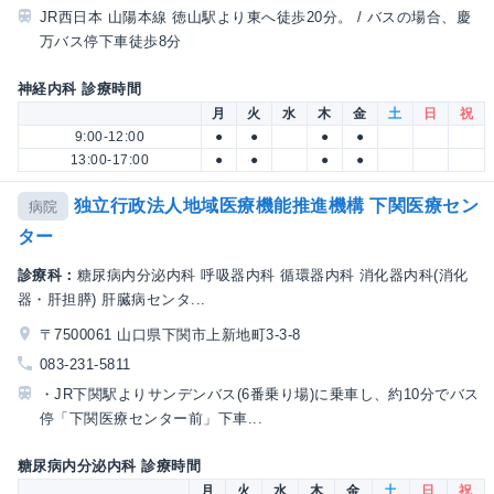
JR西日本 山陽本線 徳山駅より東へ徒歩20分。 / バスの場合、慶
万バス停下車徒歩8分
神経内科 診療時間
月
火
水
木
金
土
日
祝
9:00-12:00
●
●
●
●
13:00-17:00
●
●
●
●
独立行政法人地域医療機能推進機構 下関医療セン
病院
ター
診療科：
糖尿病内分泌内科 呼吸器内科 循環器内科 消化器内科(消化
器・肝担膵) 肝臓病センタ...
〒7500061 山口県下関市上新地町3-3-8
083-231-5811
・JR下関駅よりサンデンバス(6番乗り場)に乗車し、約10分でバス
停「下関医療センター前」下車...
糖尿病内分泌内科 診療時間
月
火
水
木
金
土
日
祝