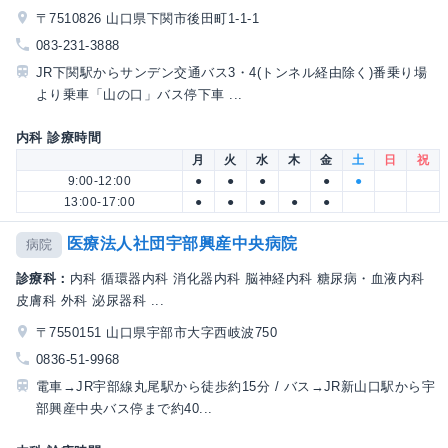
〒7510826 山口県下関市後田町1-1-1
083-231-3888
JR下関駅からサンデン交通バス3・4(トンネル経由除く)番乗り場
より乗車「山の口」バス停下車 ...
内科 診療時間
月
火
水
木
金
土
日
祝
9:00-12:00
●
●
●
●
●
13:00-17:00
●
●
●
●
●
医療法人社団宇部興産中央病院
病院
診療科：
内科 循環器内科 消化器内科 脳神経内科 糖尿病・血液内科
皮膚科 外科 泌尿器科 ...
〒7550151 山口県宇部市大字西岐波750
0836-51-9968
電車→JR宇部線丸尾駅から徒歩約15分 / バス→JR新山口駅から宇
部興産中央バス停まで約40...