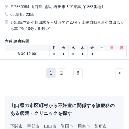
〒7560094 山口県山陽小野田市大字東高泊1863番地1
0836-83-2355
JR山陽本線小野田駅から徒歩で約20分 / 山陽自動車道小野田ICか
ら車で約10分 / 船鉄バ...
内科 診療時間
月
火
水
木
金
土
日
祝
8:30-12:00
●
●
●
●
●
…
1
2
6
>
山口県の市区町村から不妊症に関係する診療科の
ある病院・クリニックを探す
下関市
宇部市
山口市
岩国市
周南市
防府市