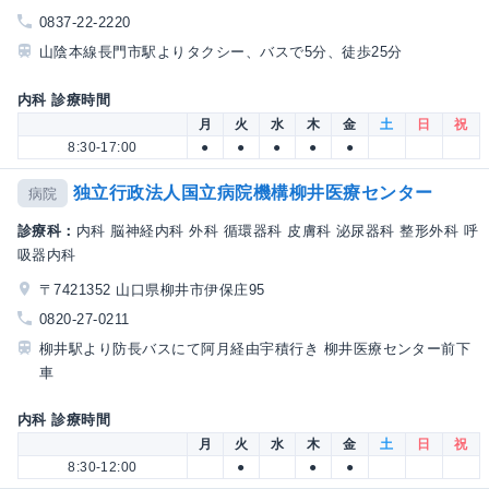
0837-22-2220
山陰本線長門市駅よりタクシー、バスで5分、徒歩25分
内科 診療時間
月
火
水
木
金
土
日
祝
8:30-17:00
●
●
●
●
●
独立行政法人国立病院機構柳井医療センター
病院
診療科：
内科 脳神経内科 外科 循環器科 皮膚科 泌尿器科 整形外科 呼
吸器内科
〒7421352 山口県柳井市伊保庄95
0820-27-0211
柳井駅より防長バスにて阿月経由宇積行き 柳井医療センター前下
車
内科 診療時間
月
火
水
木
金
土
日
祝
8:30-12:00
●
●
●