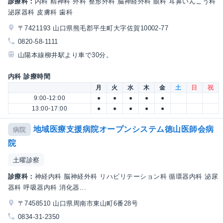
診療科：
内科 精神科 外科 整形外科 脳神経外科 眼科 耳鼻いんこう科
泌尿器科 皮膚科 歯科
〒7421193 山口県熊毛郡平生町大字佐賀10002-77
0820-58-1111
山陽本線柳井駅より車で30分。
内科 診療時間
月
火
水
木
金
土
日
祝
9:00-12:00
●
●
●
●
●
13:00-17:00
●
●
●
●
●
地域医療支援病院オープンシステム徳山医師会病
病院
院
土曜診察
診療科：
神経内科 脳神経外科 リハビリテーション科 循環器内科 泌尿
器科 呼吸器内科 消化器...
〒7458510 山口県周南市東山町6番28号
0834-31-2350