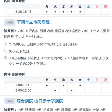
内科 診療時間
月
火
水
木
金
土
日
祝
8:30-16:45
●
●
●
●
●
下関市立市民病院
病院
診療科：
内科 血液内科 腎臓内科 糖尿病内分泌代謝内科 リウマチ膠原
病内科 アレルギー科 緩...
〒7508520 山口県下関市向洋町1丁目13番1号
083-231-4111
JR山陽本線下関駅よりバスで約20分 / JR山陽本線新下関駅よりタ
クシーで約20分 / 下関...
内科 診療時間
月
火
水
木
金
土
日
祝
9:00-17:15
●
●
●
9:00-12:00
●
●
綜合病院 山口赤十字病院
病院
診療科：
内科 呼吸器内科 消化器内科 膠原病内科 糖尿病内分泌内科