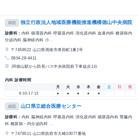
独立行政法人地域医療機能推進機構徳山中央病院
病院
診療科：
内科 循環器内科 呼吸器内科 消化器内科 血液内科 糖尿病内
分泌内科 脳神経内科 小...
〒7458522 山口県周南市孝田町1番1号
0834-28-4411
JR徳山駅から防長バス中央病院前下車徒歩1分
内科 診療時間
月
火
水
木
金
土
日
祝
8:30-17:15
●
●
●
●
●
山口県立総合医療センター
病院
診療科：
内科 脳神経内科 呼吸器内科 消化器内科 循環器内科 腎臓内
科 糖尿病・内分泌内科 ...
〒7478511 山口県防府市大崎10077番地