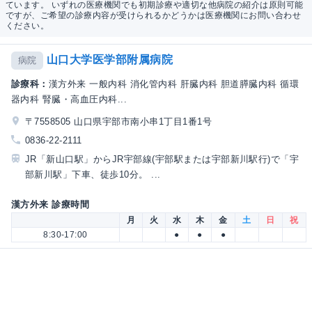
ています。 いずれの医療機関でも初期診療や適切な他病院の紹介は原則可能
ですが、ご希望の診療内容が受けられるかどうかは医療機関にお問い合わせ
ください。
山口大学医学部附属病院
病院
診療科：
漢方外来 一般内科 消化管内科 肝臓内科 胆道膵臓内科 循環
器内科 腎臓・高血圧内科...
〒7558505 山口県宇部市南小串1丁目1番1号
0836-22-2111
JR「新山口駅」からJR宇部線(宇部駅または宇部新川駅行)で「宇
部新川駅」下車、徒歩10分。 ...
漢方外来 診療時間
月
火
水
木
金
土
日
祝
8:30-17:00
●
●
●