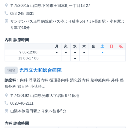
〒7520915 山口県下関市王司本町一丁目18-27
083-248-3631
サンデンバス王司病院前バス停より徒歩5分 / JR長府駅・小月駅よ
り車で10分
内科 診療時間
月
火
水
木
金
土
日
祝
9:00-12:00
●
●
●
●
●
13:00-17:00
●
光市立大和総合病院
病院
診療科：
内科 呼吸器内科 循環器内科 消化器内科 脳神経内科 外科 整
形外科 婦人科 小児科...
〒7430192 山口県光市大字岩田974番地
0820-48-2111
山陽本線岩田駅より東へ徒歩5分
内科 診療時間