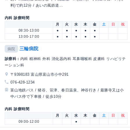
料)で約12分 / あいの風鉄道...
内科 診療時間
月
火
水
木
金
土
日
祝
08:30-13:00
●
●
●
●
●
13:00-17:00
●
●
●
●
●
三輪病院
病院
診療科：
内科 精神科 外科 消化器内科 耳鼻咽喉科 皮膚科 リハビリテ
ーション科
〒9398183 富山県富山市小中291
076-428-1234
富山地鉄バス / 猪谷、笹津、春日温泉、神谷行き / 最勝寺又は小
中バス停で下車後 / 徒歩10分
内科 診療時間
月
火
水
木
金
土
日
祝
09:00-12:00
●