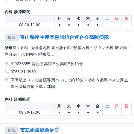
内科 診療時間
月
火
水
木
金
土
日
祝
09:00-12:00
●
●
●
●
●
富山県厚生農業協同組合連合会高岡病院
病院
診療科：
内科 循環器内科 消化器内科 腎臓内科・リウマチ科 糖尿病・
内分泌・代謝内科 呼吸器...
〒9338555 富山県高岡市永楽町5番10号
0766-21-3930
高岡駅より / ①当院専用バスにて約10分 / ②市内循環バスで厚生
連高岡病院前下車 / ③国...
内科 診療時間
月
火
水
木
金
土
日
祝
08:30-17:00
●
●
●
●
●
市立砺波総合病院
病院