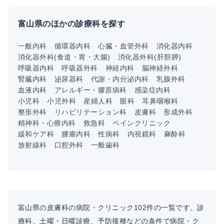
富山県のほかの診療科を探す
一般内科
循環器内科
心臓・血管外科
消化器内科
消化器外科(食道・胃・大腸)
消化器外科(肝胆膵)
呼吸器内科
呼吸器外科
神経内科
脳神経外科
腎臓内科
泌尿器科
代謝・内分泌内科
乳腺外科
血液内科
アレルギー・膠原病科
感染症内科
小児科
小児外科
産婦人科
眼科
耳鼻咽喉科
整形外科
リハビリテーション科
皮膚科
形成外科
精神科・心療内科
救急科
ペインクリニック
緩和ケア科
腫瘍内科
性病科
内視鏡科
麻酔科
放射線科
口腔外科
一般歯科
富山県の皮膚科の病院・クリニック102件の一覧です。診
療科、土曜・日曜診療、予防接種などの条件で病院・ク