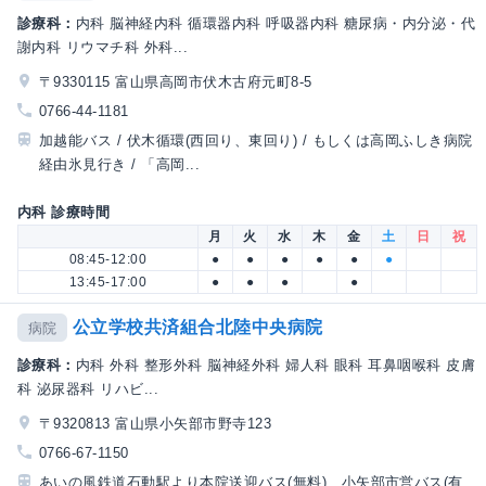
診療科：
内科 脳神経内科 循環器内科 呼吸器内科 糖尿病・内分泌・代
謝内科 リウマチ科 外科...
〒9330115 富山県高岡市伏木古府元町8-5
0766-44-1181
加越能バス / 伏木循環(西回り、東回り) / もしくは高岡ふしき病院
経由氷見行き / 「高岡...
内科 診療時間
月
火
水
木
金
土
日
祝
08:45-12:00
●
●
●
●
●
●
13:45-17:00
●
●
●
●
公立学校共済組合北陸中央病院
病院
診療科：
内科 外科 整形外科 脳神経外科 婦人科 眼科 耳鼻咽喉科 皮膚
科 泌尿器科 リハビ...
〒9320813 富山県小矢部市野寺123
0766-67-1150
あいの風鉄道石動駅より本院送迎バス(無料)、小矢部市営バス(有