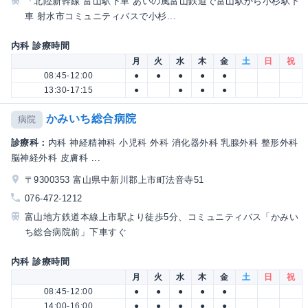
「北陸新幹線 富山駅下車 あいの風富山鉄道で富山駅から小杉駅下
車 射水市コミュニティバスで小杉...
内科 診療時間
月
火
水
木
金
土
日
祝
08:45-12:00
●
●
●
●
●
13:30-17:15
●
●
●
●
かみいち総合病院
病院
診療科：
内科 神経精神科 小児科 外科 消化器外科 乳腺外科 整形外科
脳神経外科 皮膚科 ...
〒9300353 富山県中新川郡上市町法音寺51
076-472-1212
富山地方鉄道本線上市駅より徒歩5分、コミュニティバス「かみい
ち総合病院前」下車すぐ
内科 診療時間
月
火
水
木
金
土
日
祝
08:45-12:00
●
●
●
●
●
14:00-16:00
●
●
●
●
●