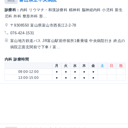
病院
診療科：
内科 リウマチ・和漢診療科 精神科 脳神経内科 小児科 新生
児科 外科 整形外科 形...
〒9308550 富山県富山市西長江2-2-78
076-424-1531
富山地方鉄道バス JR富山駅前停留所1番乗場 中央病院行き 終点の
病院正面玄関前で下車 / 富...
内科 診療時間
月
火
水
木
金
土
日
祝
09:00-12:00
●
●
●
●
●
13:00-15:00
●
●
●
●
●