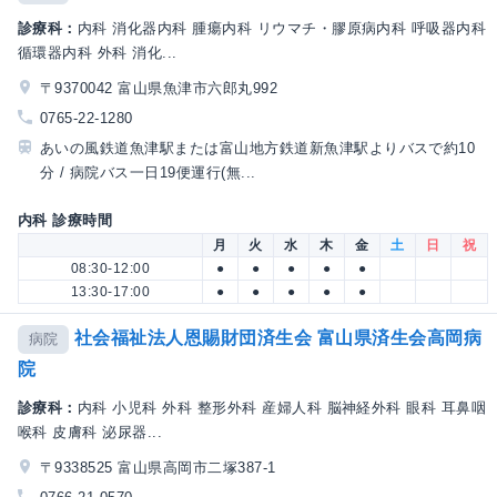
診療科：
内科 消化器内科 腫瘍内科 リウマチ・膠原病内科 呼吸器内科
循環器内科 外科 消化...
〒9370042 富山県魚津市六郎丸992
0765-22-1280
あいの風鉄道魚津駅または富山地方鉄道新魚津駅よりバスで約10
分 / 病院バス一日19便運行(無...
内科 診療時間
月
火
水
木
金
土
日
祝
08:30-12:00
●
●
●
●
●
13:30-17:00
●
●
●
●
●
社会福祉法人恩賜財団済生会 富山県済生会高岡病
病院
院
診療科：
内科 小児科 外科 整形外科 産婦人科 脳神経外科 眼科 耳鼻咽
喉科 皮膚科 泌尿器...
〒9338525 富山県高岡市二塚387-1