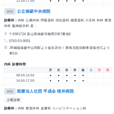
13:30-17:00
●
●
●
●
●
公立南砺中央病院
病院
診療科：
内科 心療内科 呼吸器科 消化器科 循環器科 小児科 外科 整形
外科 脳神経外科 産...
〒9391724 富山県南砺市梅野2007番地5
0763-53-0001
JR城端線越中山田駅より徒歩20分 / 東海北陸自動車道福光ICより
車5分
内科 診療時間
月
火
水
木
金
土
日
祝
09:00-12:00
●
●
●
●
●
14:00-17:00
●
●
●
●
●
医療法人社団 平成会 桜井病院
病院
土曜診察
診療科：
内科 整形外科 皮膚科 リハビリテーション科