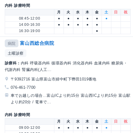
内科 診療時間
月
火
水
木
金
土
日
祝
08:45-12:00
●
●
●
●
●
●
14:00-16:30
●
●
●
●
●
16:30-19:00
●
富山西総合病院
病院
土曜診察
診療科：
内科 呼吸器内科 循環器内科 消化器内科 血液内科 糖尿病・
代謝内科 腎臓内科(人工...
〒9392716 富山県富山市婦中町下轡田1019番地
076-461-7700
車でお越しの場合…富山ICより約15分 富山西ICより約15分 富山駅
より約20分 / 電車で...
内科 診療時間
月
火
水
木
金
土
日
祝
09:00-12:00
●
●
●
●
●
●