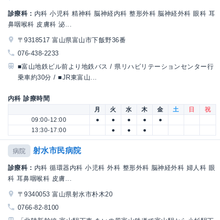
診療科：
内科 小児科 精神科 脳神経内科 整形外科 脳神経外科 眼科 耳
鼻咽喉科 皮膚科 泌...
〒9318517 富山県富山市下飯野36番
076-438-2233
■富山地鉄ビル前より地鉄バス / 県リハビリテーションセンター行
乗車約30分 / ■JR東富山...
内科 診療時間
月
火
水
木
金
土
日
祝
09:00-12:00
●
●
●
●
●
13:30-17:00
●
●
●
射水市民病院
病院
診療科：
内科 循環器内科 小児科 外科 整形外科 脳神経外科 婦人科 眼
科 耳鼻咽喉科 皮膚...
〒9340053 富山県射水市朴木20
0766-82-8100