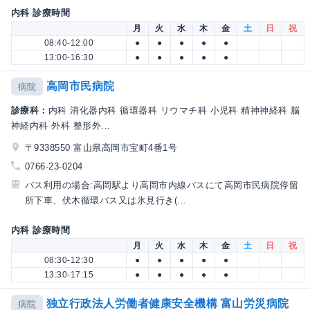
内科 診療時間
月
火
水
木
金
土
日
祝
08:40-12:00
●
●
●
●
●
13:00-16:30
●
●
●
●
●
高岡市民病院
病院
診療科：
内科 消化器内科 循環器科 リウマチ科 小児科 精神神経科 脳
神経内科 外科 整形外...
〒9338550 富山県高岡市宝町4番1号
0766-23-0204
バス利用の場合:高岡駅より高岡市内線バスにて高岡市民病院停留
所下車、伏木循環バス又は氷見行き(...
内科 診療時間
月
火
水
木
金
土
日
祝
08:30-12:30
●
●
●
●
●
13:30-17:15
●
●
●
●
●
独立行政法人労働者健康安全機構 富山労災病院
病院