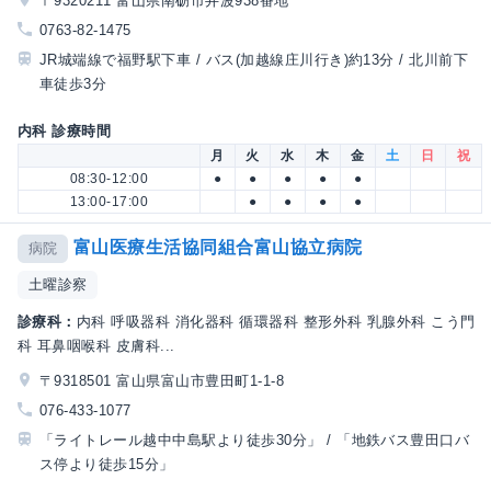
〒9320211 富山県南砺市井波938番地
0763-82-1475
JR城端線で福野駅下車 / バス(加越線庄川行き)約13分 / 北川前下
車徒歩3分
内科 診療時間
月
火
水
木
金
土
日
祝
08:30-12:00
●
●
●
●
●
13:00-17:00
●
●
●
●
富山医療生活協同組合富山協立病院
病院
土曜診察
診療科：
内科 呼吸器科 消化器科 循環器科 整形外科 乳腺外科 こう門
科 耳鼻咽喉科 皮膚科...
〒9318501 富山県富山市豊田町1-1-8
076-433-1077
「ライトレール越中中島駅より徒歩30分」 / 「地鉄バス豊田口バ
ス停より徒歩15分」