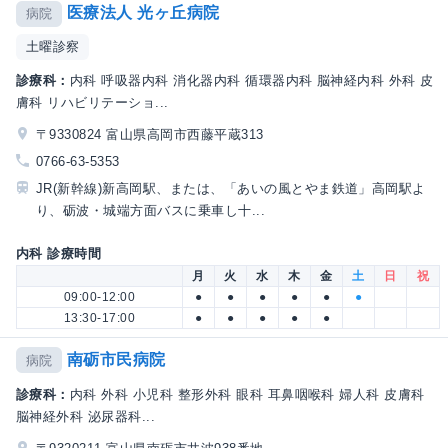
医療法人 光ヶ丘病院
病院
土曜診察
診療科：
内科 呼吸器内科 消化器内科 循環器内科 脳神経内科 外科 皮
膚科 リハビリテーショ...
〒9330824 富山県高岡市西藤平蔵313
0766-63-5353
JR(新幹線)新高岡駅、または、「あいの風とやま鉄道」高岡駅よ
り、砺波・城端方面バスに乗車し十...
内科 診療時間
月
火
水
木
金
土
日
祝
09:00-12:00
●
●
●
●
●
●
13:30-17:00
●
●
●
●
●
南砺市民病院
病院
診療科：
内科 外科 小児科 整形外科 眼科 耳鼻咽喉科 婦人科 皮膚科
脳神経外科 泌尿器科...