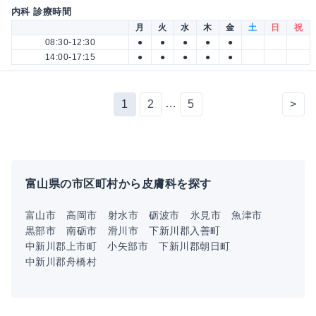
内科 診療時間
月
火
水
木
金
土
日
祝
08:30-12:30
●
●
●
●
●
14:00-17:15
●
●
●
●
●
…
1
2
5
>
富山県の市区町村から皮膚科を探す
富山市
高岡市
射水市
砺波市
氷見市
魚津市
黒部市
南砺市
滑川市
下新川郡入善町
中新川郡上市町
小矢部市
下新川郡朝日町
中新川郡舟橋村