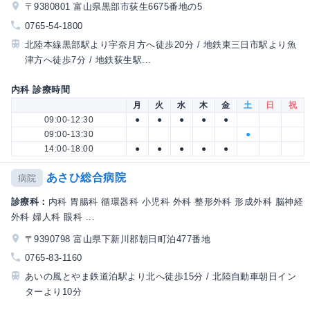
〒9380801 富山県黒部市荻生6675番地の5
0765-54-1800
北陸本線黒部駅より宇奈月方へ徒歩20分 / 地鉄東三日市駅より魚
津方へ徒歩7分 / 地鉄荻生駅...
内科 診療時間
月
火
水
木
金
土
日
祝
09:00-12:30
●
●
●
●
●
09:00-13:30
●
14:00-18:00
●
●
●
●
●
あさひ総合病院
病院
診療科：
内科 胃腸科 循環器科 小児科 外科 整形外科 形成外科 脳神経
外科 婦人科 眼科 ...
〒9390798 富山県下新川郡朝日町泊477番地
0765-83-1160
あいの風とやま鉄道泊駅より北へ徒歩15分 / 北陸自動車朝日イン
ターより10分