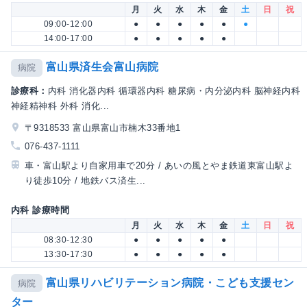
月
火
水
木
金
土
日
祝
09:00-12:00
●
●
●
●
●
●
14:00-17:00
●
●
●
●
●
富山県済生会富山病院
病院
診療科：
内科 消化器内科 循環器内科 糖尿病・内分泌内科 脳神経内科
神経精神科 外科 消化...
〒9318533 富山県富山市楠木33番地1
076-437-1111
車・富山駅より自家用車で20分 / あいの風とやま鉄道東富山駅よ
り徒歩10分 / 地鉄バス済生...
内科 診療時間
月
火
水
木
金
土
日
祝
08:30-12:30
●
●
●
●
●
13:30-17:30
●
●
●
●
●
富山県リハビリテーション病院・こども支援セン
病院
ター