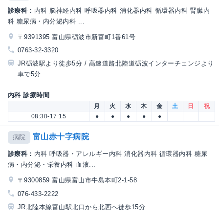
診療科：
内科 脳神経内科 呼吸器内科 消化器内科 循環器内科 腎臓内
科 糖尿病・内分泌内科 ...
〒9391395 富山県砺波市新富町1番61号
0763-32-3320
JR砺波駅より徒歩5分 / 高速道路北陸道砺波インターチェンジより
車で5分
内科 診療時間
月
火
水
木
金
土
日
祝
08:30-17:15
●
●
●
●
●
富山赤十字病院
病院
診療科：
内科 呼吸器・アレルギー内科 消化器内科 循環器内科 糖尿
病・内分泌・栄養内科 血液...
〒9300859 富山県富山市牛島本町2-1-58
076-433-2222
JR北陸本線富山駅北口から北西へ徒歩15分