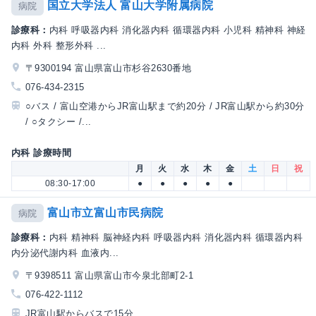
国立大学法人 富山大学附属病院
病院
診療科：
内科 呼吸器内科 消化器内科 循環器内科 小児科 精神科 神経
内科 外科 整形外科 ...
〒9300194 富山県富山市杉谷2630番地
076-434-2315
○バス / 富山空港からJR富山駅まで約20分 / JR富山駅から約30分
/ ○タクシー /...
内科 診療時間
月
火
水
木
金
土
日
祝
08:30-17:00
●
●
●
●
●
富山市立富山市民病院
病院
診療科：
内科 精神科 脳神経内科 呼吸器内科 消化器内科 循環器内科
内分泌代謝内科 血液内...
〒9398511 富山県富山市今泉北部町2-1
076-422-1112
JR富山駅からバスで15分