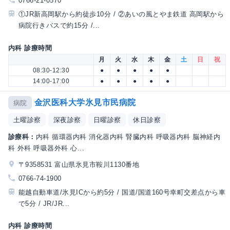
0766-21-0570
①JR新高岡駅から約徒歩10分 / ②あいの風とやま鉄道 高岡駅から
病院行きバスで約15分 /...
内科 診療時間
月
火
水
木
金
土
日
祝
08:30-12:30
●
●
●
●
●
14:00-17:00
●
●
●
●
●
金沢医科大学氷見市民病院
病院
土曜診察
深夜診察
日曜診察
休日診察
診療科：
内科 循環器内科 消化器内科 腎臓内科 呼吸器内科 脳神経内
科 外科 呼吸器外科 心...
〒9358531 富山県氷見市鞍川1130番地
0766-74-1900
能越自動車道/氷見ICから約5分 / 国道/国道160号幸町交差点から車
で5分 / JR/JR...
内科 診療時間