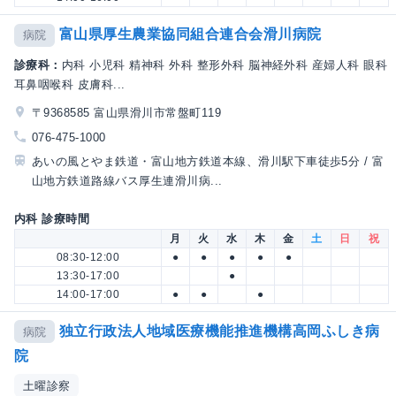
富山県厚生農業協同組合連合会滑川病院
病院
診療科：
内科 小児科 精神科 外科 整形外科 脳神経外科 産婦人科 眼科
耳鼻咽喉科 皮膚科...
〒9368585 富山県滑川市常盤町119
076-475-1000
あいの風とやま鉄道・富山地方鉄道本線、滑川駅下車徒歩5分 / 富
山地方鉄道路線バス厚生連滑川病...
内科 診療時間
月
火
水
木
金
土
日
祝
08:30-12:00
●
●
●
●
●
13:30-17:00
●
14:00-17:00
●
●
●
独立行政法人地域医療機能推進機構高岡ふしき病
病院
院
土曜診察