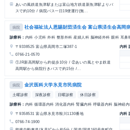
あいの風鉄道魚津駅または富山地方鉄道新魚津駅よりバ
スで約10分 / 病院バス一日19便運行(無...
社会福祉法人恩賜財団済生会 富山県済生会高岡
病院
診療科：
内科 小児科 外科 整形外科 産婦人科 脳神経外科 眼科 耳鼻咽
〒9338525 富山県高岡市二塚387-1
内科
0766-21-0570
①JR新高岡駅から約徒歩10分 / ②あいの風とやま鉄道
高岡駅から病院行きバスで約15分 /...
金沢医科大学氷見市民病院
病院
土曜診察
深夜診察
日曜診察
休日診察
診療科：
内科 循環器内科 消化器内科 腎臓内科 呼吸器内科 脳神経内科 
〒9358531 富山県氷見市鞍川1130番地
内科
0766-74-1900
能越自動車道/氷見ICから約5分 / 国道/国道160号幸町交