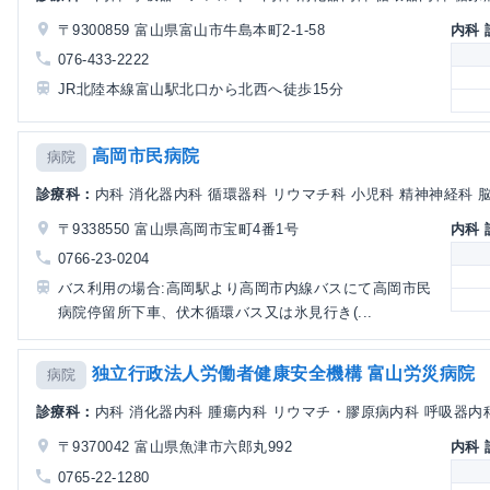
〒9300859 富山県富山市牛島本町2-1-58
内科
076-433-2222
JR北陸本線富山駅北口から北西へ徒歩15分
高岡市民病院
病院
診療科：
内科 消化器内科 循環器科 リウマチ科 小児科 精神神経科 脳神
〒9338550 富山県高岡市宝町4番1号
内科
0766-23-0204
バス利用の場合:高岡駅より高岡市内線バスにて高岡市民
病院停留所下車、伏木循環バス又は氷見行き(...
独立行政法人労働者健康安全機構 富山労災病院
病院
診療科：
内科 消化器内科 腫瘍内科 リウマチ・膠原病内科 呼吸器内科 
〒9370042 富山県魚津市六郎丸992
内科
0765-22-1280