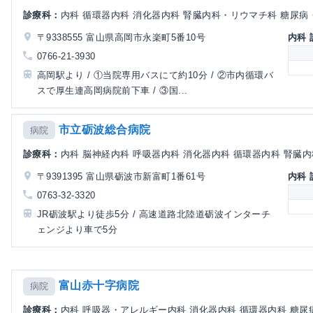
診療科：
内科 循環器内科 消化器内科 腎臓内科・リウマチ科 糖尿病・
〒9338555 富山県高岡市永楽町5番10号
内科
0766-21-3930
高岡駅より / ①当院専用バスにて約10分 / ②市内循環バ
スで厚生連高岡病院前下車 / ③国...
市立砺波総合病院
病院
診療科：
内科 脳神経内科 呼吸器内科 消化器内科 循環器内科 腎臓内科
〒9391395 富山県砺波市新富町1番61号
内科
0763-32-3320
JR砺波駅より徒歩5分 / 高速道路北陸道砺波インターチ
ェンジより車で5分
富山赤十字病院
病院
診療科：
内科 呼吸器・アレルギー内科 消化器内科 循環器内科 糖尿病