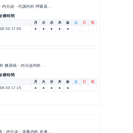
内分泌・代謝内科 呼吸器...
 診療時間
月
火
水
木
金
土
日
祝
08:30-17:00
●
●
●
●
●
 糖尿病・内分泌内科 ...
 診療時間
月
火
水
木
金
土
日
祝
08:30-17:15
●
●
●
●
●
・内分泌・栄養内科 血液...