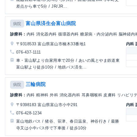
差点から車で5分 / JR/JR...
富山県済生会富山病院
病院
診療科：
内科 消化器内科 循環器内科 糖尿病・内分泌内科 脳神経内科 
〒9318533 富山県富山市楠木33番地1
内科
076-437-1111
車・富山駅より自家用車で20分 / あいの風とやま鉄道東
富山駅より徒歩10分 / 地鉄バス済生...
三輪病院
病院
診療科：
内科 精神科 外科 消化器内科 耳鼻咽喉科 皮膚科 リハビリ
〒9398183 富山県富山市小中291
内科
076-428-1234
富山地鉄バス / 猪谷、笹津、春日温泉、神谷行き / 最勝
寺又は小中バス停で下車後 / 徒歩10分