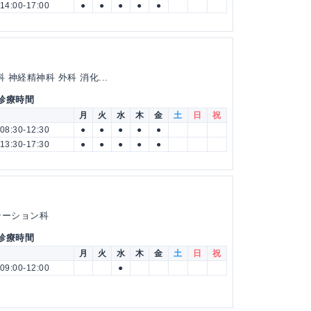
14:00-17:00
●
●
●
●
●
神経精神科 外科 消化...
 診療時間
月
火
水
木
金
土
日
祝
08:30-12:30
●
●
●
●
●
13:30-17:30
●
●
●
●
●
テーション科
 診療時間
月
火
水
木
金
土
日
祝
09:00-12:00
●