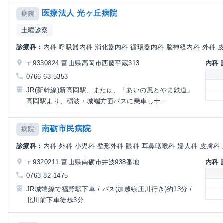
医療法人 光ヶ丘病院
病院
土曜診察
診療科：
内科 呼吸器内科 消化器内科 循環器内科 脳神経内科 外科 皮
〒9330824 富山県高岡市西藤平蔵313
内科
0766-63-5353
JR(新幹線)新高岡駅、または、「あいの風とやま鉄道」
高岡駅より、砺波・城端方面バスに乗車し十...
南砺市民病院
病院
診療科：
内科 外科 小児科 整形外科 眼科 耳鼻咽喉科 婦人科 皮膚科 
〒9320211 富山県南砺市井波938番地
内科
0763-82-1475
JR城端線で福野駅下車 / バス(加越線庄川行き)約13分 /
北川前下車徒歩3分