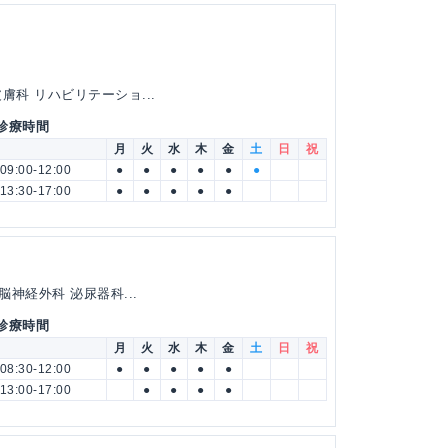
膚科 リハビリテーショ...
 診療時間
月
火
水
木
金
土
日
祝
09:00-12:00
●
●
●
●
●
●
13:30-17:00
●
●
●
●
●
脳神経外科 泌尿器科...
 診療時間
月
火
水
木
金
土
日
祝
08:30-12:00
●
●
●
●
●
13:00-17:00
●
●
●
●