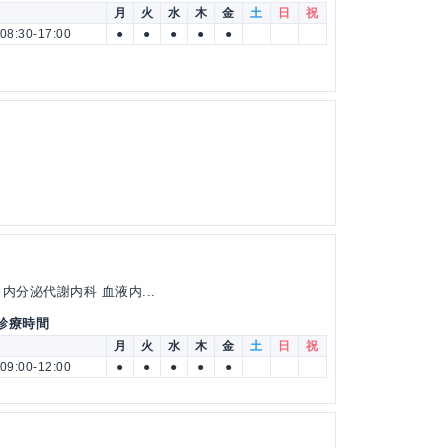
月
火
水
木
金
土
日
祝
08:30-17:00
●
●
●
●
●
内分泌代謝内科 血液内...
 診療時間
月
火
水
木
金
土
日
祝
09:00-12:00
●
●
●
●
●