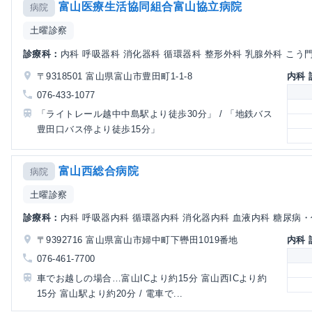
富山医療生活協同組合富山協立病院
病院
土曜診察
診療科：
内科 呼吸器科 消化器科 循環器科 整形外科 乳腺外科 こう門科
〒9318501 富山県富山市豊田町1-1-8
内科
076-433-1077
「ライトレール越中中島駅より徒歩30分」 / 「地鉄バス
豊田口バス停より徒歩15分」
富山西総合病院
病院
土曜診察
診療科：
内科 呼吸器内科 循環器内科 消化器内科 血液内科 糖尿病・代
〒9392716 富山県富山市婦中町下轡田1019番地
内科
076-461-7700
車でお越しの場合…富山ICより約15分 富山西ICより約
15分 富山駅より約20分 / 電車で...