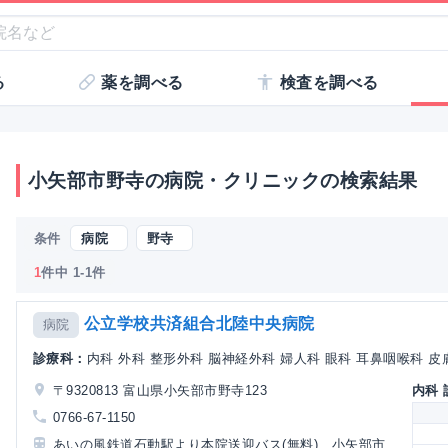
る
薬を調べる
検査を調べる
小矢部市野寺の病院・クリニックの検索結果
条件
病院
野寺
1
件中 1-1件
公立学校共済組合北陸中央病院
病院
診療科：
内科 外科 整形外科 脳神経外科 婦人科 眼科 耳鼻咽喉科 皮膚
〒9320813 富山県小矢部市野寺123
内科
0766-67-1150
あいの風鉄道石動駅より本院送迎バス(無料)、小矢部市