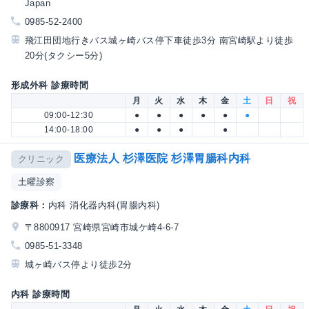
Japan
0985-52-2400
飛江田団地行きバス城ヶ崎バス停下車徒歩3分 南宮崎駅より徒歩
20分(タクシー5分)
形成外科 診療時間
月
火
水
木
金
土
日
祝
09:00-12:30
●
●
●
●
●
●
14:00-18:00
●
●
●
●
医療法人 杉澤医院 杉澤胃腸科内科
クリニック
土曜診察
診療科：
内科 消化器内科(胃腸内科)
〒8800917 宮崎県宮崎市城ケ崎4-6-7
0985-51-3348
城ヶ崎バス停より徒歩2分
内科 診療時間