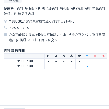
土曜診察
診療科：
内科 呼吸器内科 循環器内科 消化器内科(胃腸内科) 腎臓内科
神経内科 糖尿病内科...
〒8800917 宮崎県宮崎市城ケ崎3丁目2番地1
0985-51-3555
◇南宮崎駅より車で5分◇宮崎駅より車で8分◇宮交バス 飛江田団
地行き 橘通→中村1丁目→宮交シ...
内科 診療時間
月
火
水
木
金
土
日
祝
09:00-17:30
●
●
●
●
●
09:00-12:30
●