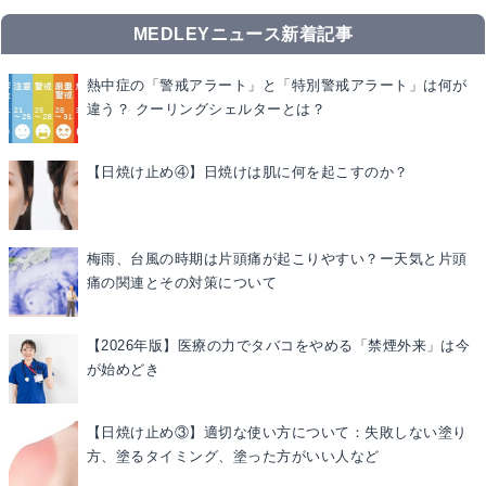
MEDLEYニュース新着記事
熱中症の「警戒アラート」と「特別警戒アラート」は何が
違う？ クーリングシェルターとは？
【日焼け止め④】日焼けは肌に何を起こすのか？
梅雨、台風の時期は片頭痛が起こりやすい？ー天気と片頭
痛の関連とその対策について
【2026年版】医療の力でタバコをやめる「禁煙外来」は今
が始めどき
【日焼け止め③】適切な使い方について：失敗しない塗り
方、塗るタイミング、塗った方がいい人など