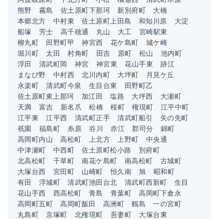
熊野
霧島
佐土原町下那珂
新別府町
大橋
本郷北方
中村東
佐土原町上田島
和知川原
大淀
船塚
芳士
高千穂通
丸山
大工
宮崎駅東
柳丸町
田野町甲
神宮西
花ケ島町
城ケ崎
堀川町
太田
村角町
田吉
原町
松山
池内町
浮田
清武町岡
神宮
神宮東
花山手東
跡江
まなび野
中村西
北川内町
大坪町
月見ケ丘
永楽町
清武町今泉
生目台東
田野町乙
佐土原町東上那珂
加江田
塩路
大坪西
大瀬町
天満
富吉
新名爪
松橋
桜町
権現町
江平中町
江平東
江平西
清武町正手
清武町船引
矢の先町
祇園
福島町
糸原
谷川
赤江
郡司分
錦町
高岡町内山
高松町
上北方
上野町
中央通
中津瀬町
中西町
佐土原町松小路
別府町
北高松町
千草町
南花ケ島町
南高松町
古城町
大塚台西
宮田町
山崎町
恒久南
旭
昭和町
有田
浮城町
清武町池田台北
清武町西新町
生目
花山手西
西高松町
青島
青葉町
高岡町下倉永
高岡町五町
高岡町飯田
高洲町
鶴島
一の宮町
丸島町
京塚町
北権現町
吾妻町
大塚台東