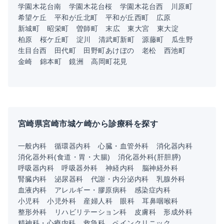
学園木花台南
学園木花台桜
学園木花台西
川原町
希望ケ丘
平和が丘北町
平和が丘西町
広原
新城町
昭栄町
曽師町
末広
東大宮
東大淀
柏原
桜ケ丘町
淀川
清武町新町
源藤町
瓜生野
生目台西
田代町
田野町あけぼの
老松
西池町
金崎
錦本町
鏡洲
高岡町花見
宮崎県宮崎市城ケ崎から診療科を探す
一般内科
循環器内科
心臓・血管外科
消化器内科
消化器外科(食道・胃・大腸)
消化器外科(肝胆膵)
呼吸器内科
呼吸器外科
神経内科
脳神経外科
腎臓内科
泌尿器科
代謝・内分泌内科
乳腺外科
血液内科
アレルギー・膠原病科
感染症内科
小児科
小児外科
産婦人科
眼科
耳鼻咽喉科
整形外科
リハビリテーション科
皮膚科
形成外科
精神科・心療内科
救急科
ペインクリニック