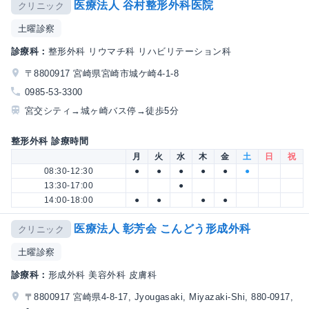
医療法人 谷村整形外科医院
クリニック
土曜診察
診療科：
整形外科 リウマチ科 リハビリテーション科
〒8800917 宮崎県宮崎市城ケ崎4-1-8
0985-53-3300
宮交シティ→城ヶ崎バス停→徒歩5分
整形外科 診療時間
月
火
水
木
金
土
日
祝
08:30-12:30
●
●
●
●
●
●
13:30-17:00
●
14:00-18:00
●
●
●
●
医療法人 彰芳会 こんどう形成外科
クリニック
土曜診察
診療科：
形成外科 美容外科 皮膚科
〒8800917 宮崎県4-8-17, Jyougasaki, Miyazaki-Shi, 880-0917,