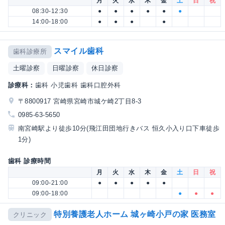
月
火
水
木
金
土
日
祝
08:30-12:30
●
●
●
●
●
●
14:00-18:00
●
●
●
●
スマイル歯科
歯科診療所
土曜診察
日曜診察
休日診察
診療科：
歯科 小児歯科 歯科口腔外科
〒8800917 宮崎県宮崎市城ケ崎2丁目8-3
0985-63-5650
南宮崎駅より徒歩10分(飛江田団地行きバス 恒久小入り口下車徒歩
1分)
歯科 診療時間
月
火
水
木
金
土
日
祝
09:00-21:00
●
●
●
●
●
09:00-18:00
●
●
●
特別養護老人ホーム 城ヶ崎小戸の家 医務室
クリニック