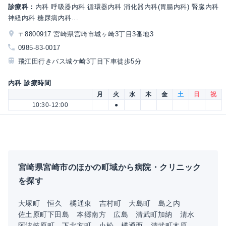
診療科：
内科 呼吸器内科 循環器内科 消化器内科(胃腸内科) 腎臓内科
神経内科 糖尿病内科...
〒8800917 宮崎県宮崎市城ヶ崎3丁目3番地3
0985-83-0017
飛江田行きバス城ケ崎3丁目下車徒歩5分
内科 診療時間
月
火
水
木
金
土
日
祝
10:30-12:00
●
宮崎県宮崎市のほかの町域から病院・クリニック
を探す
大塚町
恒久
橘通東
吉村町
大島町
島之内
佐土原町下田島
本郷南方
広島
清武町加納
清水
阿波岐原町
下北方町
小松
橘通西
清武町木原