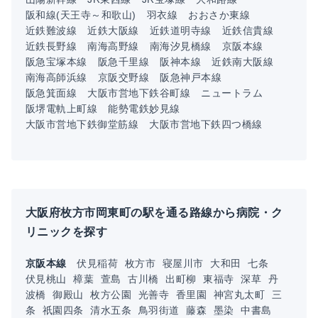
阪和線(天王寺～和歌山)
羽衣線
おおさか東線
近鉄難波線
近鉄大阪線
近鉄道明寺線
近鉄信貴線
近鉄長野線
南海高野線
南海汐見橋線
京阪本線
阪急宝塚本線
阪急千里線
阪神本線
近鉄南大阪線
南海高師浜線
京阪交野線
阪急神戸本線
阪急箕面線
大阪市営地下鉄谷町線
ニュートラム
阪堺電軌上町線
能勢電鉄妙見線
大阪市営地下鉄御堂筋線
大阪市営地下鉄四つ橋線
大阪府枚方市岡東町の駅を通る路線から病院・ク
リニックを探す
京阪本線
伏見稲荷
枚方市
寝屋川市
大和田
七条
伏見桃山
樟葉
萱島
古川橋
出町柳
東福寺
深草
丹
波橋
御殿山
枚方公園
光善寺
香里園
神宮丸太町
三
条
祇園四条
清水五条
鳥羽街道
藤森
墨染
中書島