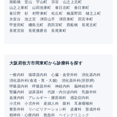
南船橋
堂山
宇山町
宗谷
山之上北町
山之上東町
山田池東町
春日北町
春日東町
春日野
杉
村野東町
松丘町
楠葉野田
樋之上町
氷室台
池之宮
津田山手
津田東町
田宮本町
甲斐田町
磯島元町
西田宮町
西船橋
長尾北町
長尾宮前
長尾播磨谷
長尾東町
大阪府枚方市岡東町から診療科を探す
一般内科
循環器内科
心臓・血管外科
消化器内科
消化器外科(食道・胃・大腸)
消化器外科(肝胆膵)
呼吸器内科
呼吸器外科
神経内科
脳神経外科
腎臓内科
泌尿器科
代謝・内分泌内科
乳腺外科
血液内科
アレルギー・膠原病科
感染症内科
小児科
小児外科
産婦人科
眼科
耳鼻咽喉科
整形外科
リハビリテーション科
皮膚科
形成外科
精神科・心療内科
救急科
ペインクリニック