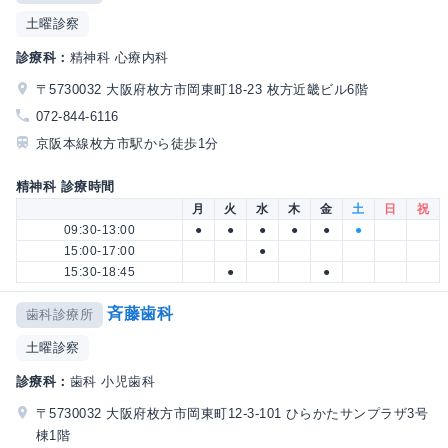
土曜診察
診療科：
精神科 心療内科
〒5730032 大阪府枚方市岡東町18-23 枚方近畿ビル6階
072-844-6116
京阪本線枚方市駅から徒歩1分
精神科 診療時間
月
火
水
木
金
土
日
祝
09:30-13:00
●
●
●
●
●
●
15:00-17:00
●
15:30-18:45
●
●
斉藤歯科
歯科診療所
土曜診察
診療科：
歯科 小児歯科
〒5730032 大阪府枚方市岡東町12-3-101 ひらかたサンプラザ3号
棟1階