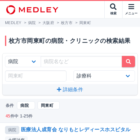
検索
メニュー
MEDLEY
>
病院
>
大阪府
>
枚方市
>
岡東町
枚方市岡東町の病院・クリニックの検索結果
詳細条件
条件
病院
岡東町
45
件中 1-25件
医療法人成育会 なりもとレディースホスピタル
病院