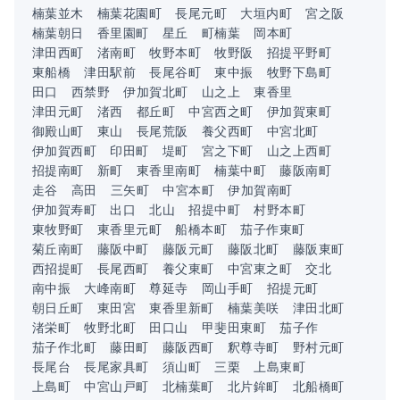
楠葉並木
楠葉花園町
長尾元町
大垣内町
宮之阪
楠葉朝日
香里園町
星丘
町楠葉
岡本町
津田西町
渚南町
牧野本町
牧野阪
招提平野町
東船橋
津田駅前
長尾谷町
東中振
牧野下島町
田口
西禁野
伊加賀北町
山之上
東香里
津田元町
渚西
都丘町
中宮西之町
伊加賀東町
御殿山町
東山
長尾荒阪
養父西町
中宮北町
伊加賀西町
印田町
堤町
宮之下町
山之上西町
招提南町
新町
東香里南町
楠葉中町
藤阪南町
走谷
高田
三矢町
中宮本町
伊加賀南町
伊加賀寿町
出口
北山
招提中町
村野本町
東牧野町
東香里元町
船橋本町
茄子作東町
菊丘南町
藤阪中町
藤阪元町
藤阪北町
藤阪東町
西招提町
長尾西町
養父東町
中宮東之町
交北
南中振
大峰南町
尊延寺
岡山手町
招提元町
朝日丘町
東田宮
東香里新町
楠葉美咲
津田北町
渚栄町
牧野北町
田口山
甲斐田東町
茄子作
茄子作北町
藤田町
藤阪西町
釈尊寺町
野村元町
長尾台
長尾家具町
須山町
三栗
上島東町
上島町
中宮山戸町
北楠葉町
北片鉾町
北船橋町