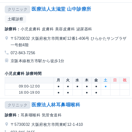
医療法人太滋堂 山中診療所
クリニック
土曜診察
診療科：
小児皮膚科 皮膚科 美容皮膚科 泌尿器科
〒5730032 大阪府枚方市岡東町12番1-406号 ひらかたサンプラザ
一号館4階
072-843-7256
京阪本線枚方市駅から徒歩1分
小児皮膚科 診療時間
月
火
水
木
金
土
日
祝
09:00-12:00
●
●
●
●
●
●
16:00-19:00
●
●
●
●
医療法人林耳鼻咽喉科
クリニック
診療科：
耳鼻咽喉科 気管食道科
〒5730032 大阪府枚方市岡東町12-1-410