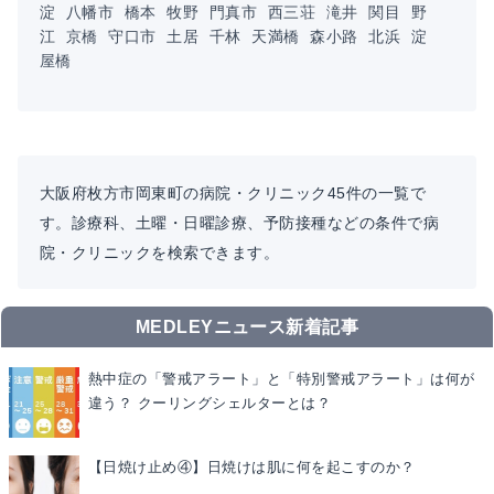
淀
八幡市
橋本
牧野
門真市
西三荘
滝井
関目
野
江
京橋
守口市
土居
千林
天満橋
森小路
北浜
淀
屋橋
大阪府枚方市岡東町の病院・クリニック45件の一覧で
す。診療科、土曜・日曜診療、予防接種などの条件で病
院・クリニックを検索できます。
MEDLEYニュース新着記事
熱中症の「警戒アラート」と「特別警戒アラート」は何が
違う？ クーリングシェルターとは？
【日焼け止め④】日焼けは肌に何を起こすのか？