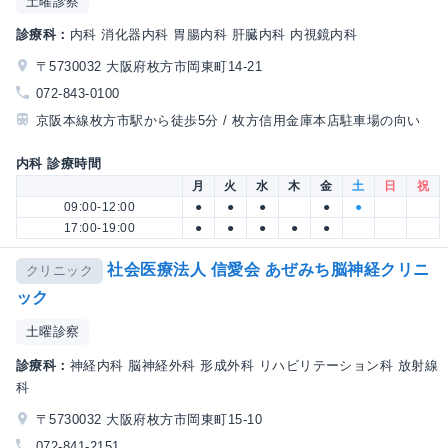
土曜診察
診療科：
内科 消化器内科 胃腸内科 肝臓内科 内視鏡内科
〒5730032 大阪府枚方市岡東町14-21
072-843-0100
京阪本線枚方市駅から徒歩5分 / 枚方信用金庫本店駐車場の向い
内科 診療時間
月
火
水
木
金
土
日
祝
09:00-12:00
●
●
●
●
●
17:00-19:00
●
●
●
●
●
社会医療法人 信愛会 あぜみち脳神経クリニ
クリニック
ック
土曜診察
診療科：
神経内科 脳神経外科 形成外科 リハビリテーション科 放射線
科
〒5730032 大阪府枚方市岡東町15-10
072-841-2151