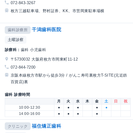
072-843-3267
枚方三越駐車場、野村証券、KK、市営岡東駐車場横
干潟歯科医院
歯科診療所
土曜診察
診療科：
歯科 小児歯科
〒5730032 大阪府枚方市岡東町11-12
072-844-7200
京阪本線枚方市駅から徒歩3分 / がんこ寿司裏枚方T-SITE(元近鉄
百貨店)裏
歯科 診療時間
月
火
水
木
金
土
日
祝
10:00-12:30
●
●
●
●
●
14:00-16:00
●
●
●
●
福住矯正歯科
クリニック