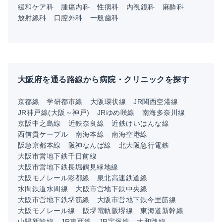
緩和ケア科
腫瘍内科
性病科
内視鏡科
麻酔科
放射線科
口腔外科
一般歯科
大阪府を通る路線から病院・クリニックを探す
京都線
学研都市線
大阪環状線
JR関西空港線
JR神戸線(大阪～神戸)
JRゆめ咲線
南海多奈川線
京阪中之島線
近鉄奈良線
近鉄けいはんな線
西信貴ケーブル
南海本線
南海空港線
阪急京都本線
阪神なんば線
北大阪急行電鉄
大阪市営地下鉄千日前線
大阪市営地下鉄長堀鶴見緑地線
大阪モノレール彩都線
泉北高速鉄道線
水間鉄道水間線
大阪市営地下鉄中央線
大阪市営地下鉄堺筋線
大阪市営地下鉄今里筋線
大阪モノレール線
阪堺電軌阪堺線
東海道新幹線
山陽新幹線
JR東西線
JR宝塚線
大和路線