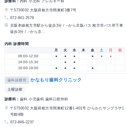
診療科：
内科 小児科 アレルギー科
〒5730032 大阪府枚方市岡東町3番7号
072-841-2579
京阪本線枚方市駅から徒歩3分 / --から京阪バス 枚方市バス停下車
徒歩3分 / --から京...
内科 診療時間
月
火
水
木
金
土
日
祝
09:00-12:00
●
●
●
●
●
●
14:00-15:30
●
●
16:00-19:00
●
●
●
●
かなもり歯科クリニック
歯科診療所
土曜診察
診療科：
歯科 小児歯科 歯科口腔外科
〒5730032 大阪府枚方市岡東町12番1-401号 ひらかたサンプラザ1
号館4階
072-846-2237