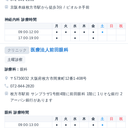
京阪本線枚方市駅から徒歩3分 / ビオルネ手前
神経内科 診療時間
月
火
水
木
金
土
日
祝
09:00-12:00
●
●
●
●
●
●
17:00-19:00
●
●
●
医療法人前田眼科
クリニック
土曜診察
診療科：
眼科
〒5730032 大阪府枚方市岡東町12番1-408号
072-844-2820
枚方市駅前 サンプラザ1号館4階に前田眼科 1階に 1りそな銀行 2
アーバン銀行があります
眼科 診療時間
月
火
水
木
金
土
日
祝
09:00-13:00
●
●
●
●
●