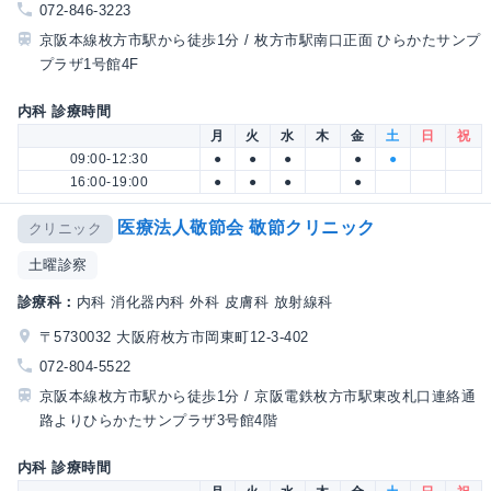
072-846-3223
京阪本線枚方市駅から徒歩1分 / 枚方市駅南口正面 ひらかたサンプ
プラザ1号館4F
内科 診療時間
月
火
水
木
金
土
日
祝
09:00-12:30
●
●
●
●
●
16:00-19:00
●
●
●
●
医療法人敬節会 敬節クリニック
クリニック
土曜診察
診療科：
内科 消化器内科 外科 皮膚科 放射線科
〒5730032 大阪府枚方市岡東町12-3-402
072-804-5522
京阪本線枚方市駅から徒歩1分 / 京阪電鉄枚方市駅東改札口連絡通
路よりひらかたサンプラザ3号館4階
内科 診療時間