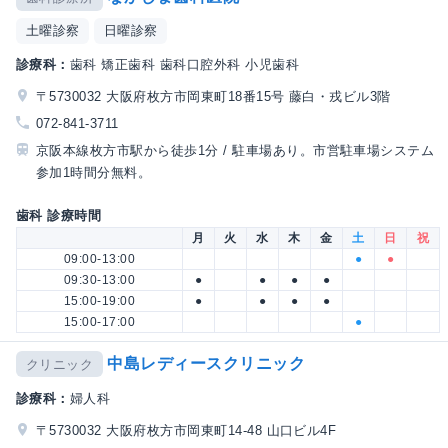
土曜診察
日曜診察
診療科：
歯科 矯正歯科 歯科口腔外科 小児歯科
〒5730032 大阪府枚方市岡東町18番15号 藤白・戎ビル3階
072-841-3711
京阪本線枚方市駅から徒歩1分 / 駐車場あり。市営駐車場システム
参加1時間分無料。
歯科 診療時間
月
火
水
木
金
土
日
祝
09:00-13:00
●
●
09:30-13:00
●
●
●
●
15:00-19:00
●
●
●
●
15:00-17:00
●
中島レディースクリニック
クリニック
診療科：
婦人科
〒5730032 大阪府枚方市岡東町14-48 山口ビル4F