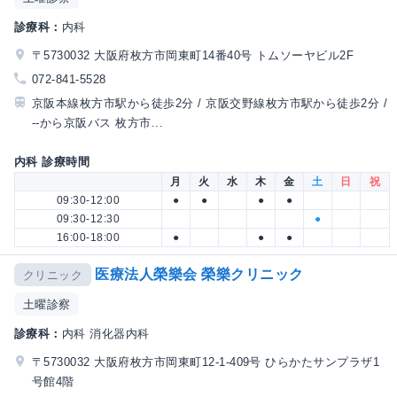
診療科：
内科
〒5730032 大阪府枚方市岡東町14番40号 トムソーヤビル2F
072-841-5528
京阪本線枚方市駅から徒歩2分 / 京阪交野線枚方市駅から徒歩2分 /
--から京阪バス 枚方市...
内科 診療時間
月
火
水
木
金
土
日
祝
09:30-12:00
●
●
●
●
09:30-12:30
●
16:00-18:00
●
●
●
医療法人榮樂会 榮樂クリニック
クリニック
土曜診察
診療科：
内科 消化器内科
〒5730032 大阪府枚方市岡東町12-1-409号 ひらかたサンプラザ1
号館4階