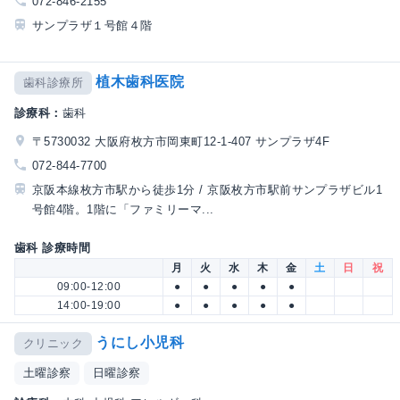
072-846-2155
サンプラザ１号館４階
植木歯科医院
歯科診療所
診療科：
歯科
〒5730032 大阪府枚方市岡東町12-1-407 サンプラザ4F
072-844-7700
京阪本線枚方市駅から徒歩1分 / 京阪枚方市駅前サンプラザビル1
号館4階。1階に「ファミリーマ...
歯科 診療時間
月
火
水
木
金
土
日
祝
09:00-12:00
●
●
●
●
●
14:00-19:00
●
●
●
●
●
うにし小児科
クリニック
土曜診察
日曜診察