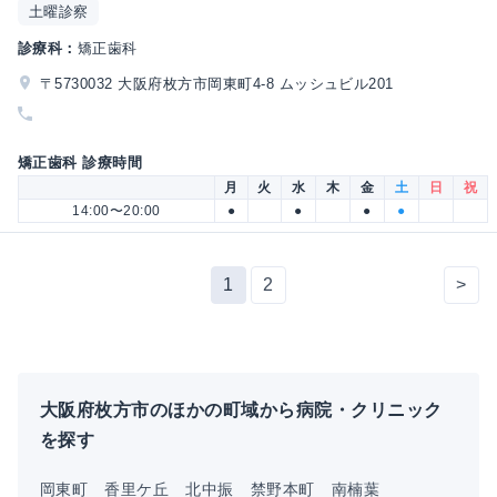
土曜診察
診療科：
矯正歯科
〒5730032 大阪府枚方市岡東町4-8 ムッシュビル201
矯正歯科 診療時間
月
火
水
木
金
土
日
祝
14:00〜20:00
●
●
●
●
1
2
>
大阪府枚方市のほかの町域から病院・クリニック
を探す
岡東町
香里ケ丘
北中振
禁野本町
南楠葉