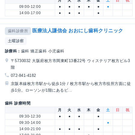
月
火
水
木
金
土
日
祝
09:00-12:00
●
●
●
●
●
●
14:00-17:00
●
●
●
●
医療法人謙信会 おおにし歯科クリニック
歯科診療所
土曜診察
診療科：
歯科 矯正歯科 小児歯科
〒5730032 大阪府枚方市岡東町13番22号 ウィステリア枚方ビル3
階
072-841-4182
京阪本線枚方市駅から徒歩1分 / 枚方市駅から枚方市役所方面に徒
歩1分。ローソンが1階にあるビ...
歯科 診療時間
月
火
水
木
金
土
日
祝
09:30-12:30
●
●
●
●
09:30-14:00
●
14:00-21:00
●
●
●
●