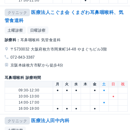
17:00-21:00
●
医療法人こぐま会 くまざわ耳鼻咽喉科、気
クリニック
管食道科
土曜診察
日曜診察
診療科：
耳鼻咽喉科 気管食道科
〒5730032 大阪府枚方市岡東町14-48 やまぐちビル3階
072-843-3387
京阪本線枚方市駅から徒歩4分
耳鼻咽喉科 診療時間
月
火
水
木
金
土
日
祝
09:30-12:30
●
●
●
●
●
10:00-13:00
●
14:00-17:00
●
16:00-19:00
●
●
●
●
医療法人田中内科
クリニック