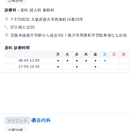
土曜診察
診療科：
産科 婦人科 麻酔科
〒5730032 大阪府枚方市岡東町14番28号
072-861-1103
京阪本線枚方市駅から徒歩3分 / 枚方市岡東町市営駐車場ななめ前
産科 診療時間
月
火
水
木
金
土
日
祝
08:45-12:00
●
●
●
●
●
●
17:00-19:30
●
●
●
磯谷内科
クリニック
土曜診察