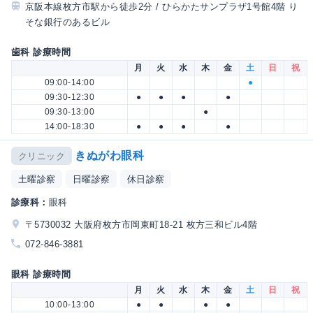
京阪本線枚方市駅から徒歩2分 / ひらかたサンプラザ1号館4階 り
そな銀行のあるビル
歯科 診療時間
月
火
水
木
金
土
日
祝
09:00-14:00
●
09:30-12:30
●
●
●
●
09:30-13:00
●
14:00-18:30
●
●
●
●
きぬがわ眼科
クリニック
土曜診察
日曜診察
休日診察
診療科：
眼科
〒5730032 大阪府枚方市岡東町18-21 枚方三和ビル4階
072-846-3881
眼科 診療時間
月
火
水
木
金
土
日
祝
10:00-13:00
●
●
●
●