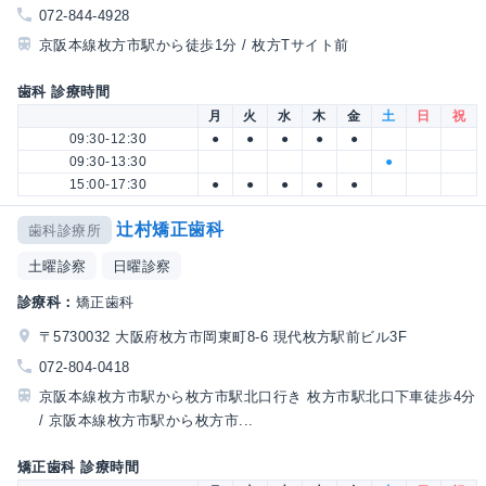
072-844-4928
京阪本線枚方市駅から徒歩1分 / 枚方Tサイト前
歯科 診療時間
月
火
水
木
金
土
日
祝
09:30-12:30
●
●
●
●
●
09:30-13:30
●
15:00-17:30
●
●
●
●
●
辻村矯正歯科
歯科診療所
土曜診察
日曜診察
診療科：
矯正歯科
〒5730032 大阪府枚方市岡東町8-6 現代枚方駅前ビル3F
072-804-0418
京阪本線枚方市駅から枚方市駅北口行き 枚方市駅北口下車徒歩4分
/ 京阪本線枚方市駅から枚方市...
矯正歯科 診療時間