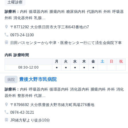
土曜診察
診療科：
内科 循環器内科 腫瘍内科 糖尿病内科 代謝内科 外科 呼吸器
外科 消化器外科 乳腺...
〒8771292 大分県日田市大字三和643番地の7
0973-24-1100
日田バスセンターから中津・医療センター行にて済生会病院下車
内科 診療時間
月
火
水
木
金
土
日
祝
08:30-12:00
●
●
●
●
●
豊後大野市民病院
病院
診療科：
内科 呼吸器内科 循環器内科 消化器内科 腫瘍内科 外科 消化
器外科 整形外科 代謝...
〒8796692 大分県豊後大野市緒方町馬場276番地
0974-42-3121
JR緒方駅より徒歩10分