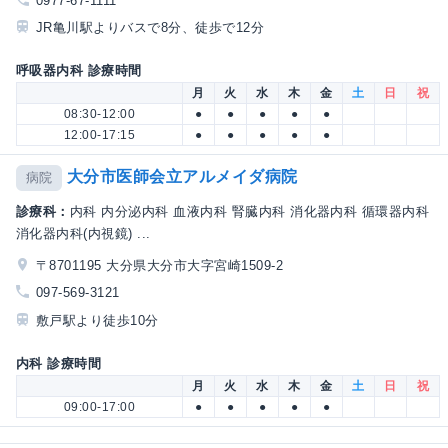
0977-67-1111
JR亀川駅よりバスで8分、徒歩で12分
呼吸器内科 診療時間
月
火
水
木
金
土
日
祝
08:30-12:00
●
●
●
●
●
12:00-17:15
●
●
●
●
●
大分市医師会立アルメイダ病院
病院
診療科：
内科 内分泌内科 血液内科 腎臓内科 消化器内科 循環器内科
消化器内科(内視鏡) ...
〒8701195 大分県大分市大字宮崎1509-2
097-569-3121
敷戸駅より徒歩10分
内科 診療時間
月
火
水
木
金
土
日
祝
09:00-17:00
●
●
●
●
●