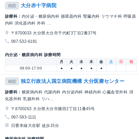
大分赤十字病院
病院
診療科：
内分泌・糖尿病内科 循環器内科 腎臓内科 リウマチ科 呼吸器
内科 消化器内科 外科 ...
〒8700033 大分県大分市千代町3丁目2番37号
097-532-6181
内分泌・糖尿病内科 診療時間
月
火
水
木
金
土
日
祝
09:00-17:00
●
●
●
●
●
独立行政法人国立病院機構 大分医療センター
病院
診療科：
糖尿病内科 代謝内科 内分泌内科 神経内科 心臓血管外科 消
化器外科 乳腺外科 リハ...
〒8700263 大分県大分市横田2丁目11番45号
097-593-1111
日豊本線大在駅 徒歩15分
糖尿病内科 診療時間