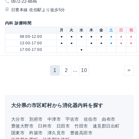
0972-22-8846
日豊本線 佐伯駅より徒歩5分
内科 診療時間
月
火
水
木
金
土
日
祝
08:00-12:00
●
●
●
●
●
●
●
●
13:00-17:00
●
●
●
●
●
●
●
17:00-17:00
●
…
1
2
10
>
大分県の市区町村から消化器内科を探す
大分市
別府市
中津市
宇佐市
佐伯市
由布市
豊後大野市
臼杵市
日田市
竹田市
速見郡日出町
国東市
杵築市
津久見市
豊後高田市