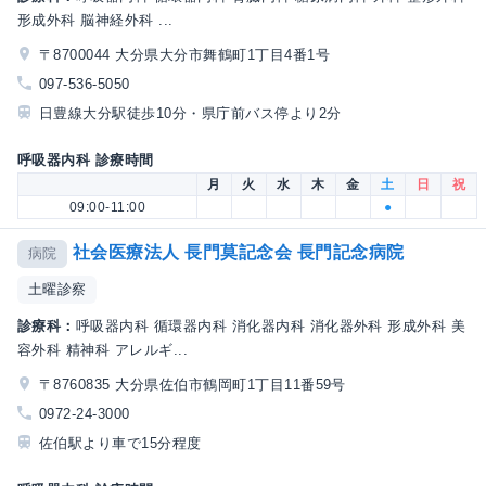
形成外科 脳神経外科 ...
〒8700044 大分県大分市舞鶴町1丁目4番1号
097-536-5050
日豊線大分駅徒歩10分・県庁前バス停より2分
呼吸器内科 診療時間
月
火
水
木
金
土
日
祝
09:00-11:00
●
社会医療法人 長門莫記念会 長門記念病院
病院
土曜診察
診療科：
呼吸器内科 循環器内科 消化器内科 消化器外科 形成外科 美
容外科 精神科 アレルギ...
〒8760835 大分県佐伯市鶴岡町1丁目11番59号
0972-24-3000
佐伯駅より車で15分程度