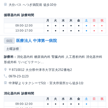
大分バス へつぎ病院前 徒歩10分
循環器内科 診療時間
月
火
水
木
金
土
日
祝
09:00-12:00
●
●
●
●
●
●
●
●
13:00-17:00
●
●
●
●
●
●
●
●
医療法人 中津第一病院
病院
土曜診察
診療科：
消化器内科 糖尿病内科 腎臓内科 人工透析内科 消化器外科
形成外科 リハビリテーシ...
〒8710012 大分県中津市大字宮夫252番地2
0979-23-1123
中津駅よりタクシーで5分・宮夫停留所から徒歩1分
消化器内科 診療時間
月
火
水
木
金
土
日
祝
09:00-12:00
●
●
●
●
●
●