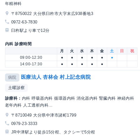
年精神科
〒8750022 大分県臼杵市大字末広938番地3
0972-63-7830
臼杵駅より車で12分
内科 診療時間
月
火
水
木
金
土
日
祝
09:00-12:30
●
●
●
●
●
●
14:00-17:30
●
●
●
●
●
医療法人 杏林会 村上記念病院
病院
土曜診察
診療科：
内科 呼吸器内科 循環器内科 消化器内科 腎臓内科 神経内科
老年内科 人工透析内科...
〒8710049 大分県中津市諸町1799
0979-23-3333
JR中津駅より徒歩15分程、タクシーで5分程