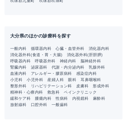
玖珠郡九重町
玖珠郡玖珠町
大分県のほかの診療科を探す
一般内科
循環器内科
心臓・血管外科
消化器内科
消化器外科(食道・胃・大腸)
消化器外科(肝胆膵)
呼吸器内科
呼吸器外科
神経内科
脳神経外科
腎臓内科
泌尿器科
代謝・内分泌内科
乳腺外科
血液内科
アレルギー・膠原病科
感染症内科
小児科
小児外科
産婦人科
眼科
耳鼻咽喉科
整形外科
リハビリテーション科
皮膚科
形成外科
精神科・心療内科
救急科
ペインクリニック
緩和ケア科
腫瘍内科
性病科
内視鏡科
麻酔科
放射線科
口腔外科
一般歯科