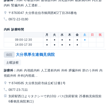
診療科：
内科 呼吸器内科 循環器内科 消化器内科 糖尿病内科 内分泌
内科 腎臓内科 人工透析...
〒8760047 大分県佐伯市鶴岡西町2丁目266番地
0972-22-0180
内科 診療時間
月
火
水
木
金
土
日
祝
09:00-12:30
●
●
●
●
●
●
14:00-17:30
●
●
●
●
●
大分県厚生連鶴見病院
病院
土曜診察
診療科：
内科 内視鏡内科 人工透析内科 外科 膵臓外科 胆のう外科 内
視鏡外科 外科(内視鏡...
〒8748585 大分県別府市緑丘町12番1号
0977-23-7111
別府駅西口よりタクシーで約10分 バス(別府駅発 25番鶴見病院前
6番鶴見病院東口)