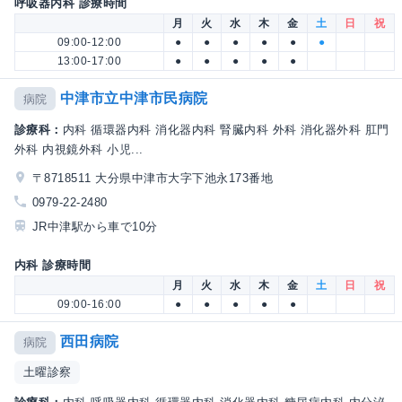
呼吸器内科 診療時間
月
火
水
木
金
土
日
祝
09:00-12:00
●
●
●
●
●
●
13:00-17:00
●
●
●
●
●
中津市立中津市民病院
病院
診療科：
内科 循環器内科 消化器内科 腎臓内科 外科 消化器外科 肛門
外科 内視鏡外科 小児...
〒8718511 大分県中津市大字下池永173番地
0979-22-2480
JR中津駅から車で10分
内科 診療時間
月
火
水
木
金
土
日
祝
09:00-16:00
●
●
●
●
●
西田病院
病院
土曜診察