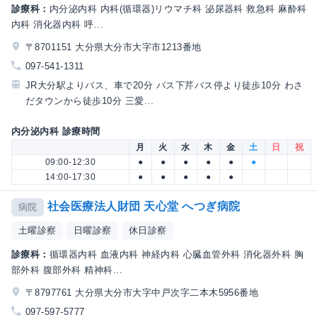
診療科：
内分泌内科 内科(循環器)リウマチ科 泌尿器科 救急科 麻酔科
内科 消化器内科 呼...
〒8701151 大分県大分市大字市1213番地
097-541-1311
JR大分駅よりバス、車で20分 バス下芹バス停より徒歩10分 わさ
だタウンから徒歩10分 三愛...
内分泌内科 診療時間
月
火
水
木
金
土
日
祝
09:00-12:30
●
●
●
●
●
●
14:00-17:30
●
●
●
●
●
社会医療法人財団 天心堂 へつぎ病院
病院
土曜診察
日曜診察
休日診察
診療科：
循環器内科 血液内科 神経内科 心臓血管外科 消化器外科 胸
部外科 腹部外科 精神科...
〒8797761 大分県大分市大字中戸次字二本木5956番地
097-597-5777