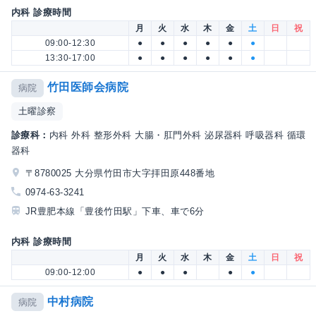
内科 診療時間
月
火
水
木
金
土
日
祝
09:00-12:30
●
●
●
●
●
●
13:30-17:00
●
●
●
●
●
●
竹田医師会病院
病院
土曜診察
診療科：
内科 外科 整形外科 大腸・肛門外科 泌尿器科 呼吸器科 循環
器科
〒8780025 大分県竹田市大字拝田原448番地
0974-63-3241
JR豊肥本線「豊後竹田駅」下車、車で6分
内科 診療時間
月
火
水
木
金
土
日
祝
09:00-12:00
●
●
●
●
●
中村病院
病院