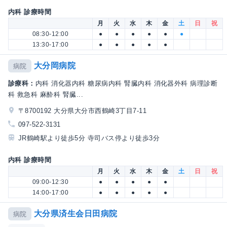
内科 診療時間
月
火
水
木
金
土
日
祝
08:30-12:00
●
●
●
●
●
●
13:30-17:00
●
●
●
●
●
大分岡病院
病院
診療科：
内科 消化器内科 糖尿病内科 腎臓内科 消化器外科 病理診断
科 救急科 麻酔科 腎臓...
〒8700192 大分県大分市西鶴崎3丁目7-11
097-522-3131
JR鶴崎駅より徒歩5分 寺司バス停より徒歩3分
内科 診療時間
月
火
水
木
金
土
日
祝
09:00-12:30
●
●
●
●
●
14:00-17:00
●
●
●
●
●
大分県済生会日田病院
病院