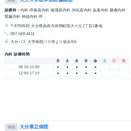
病院
診療科：
内科 呼吸器内科 循環器内科 消化器内科 血液内科 腫瘍内科
腎臓内科 神経内科 呼...
〒8795593 大分県由布市挾間町医大ケ丘1丁目1番地
097-549-4411
大分バス 大学病院バス停より徒歩0分
内科 診療時間
月
火
水
木
金
土
日
祝
08:30-12:00
●
●
●
●
●
12:00-17:15
●
●
●
●
●
大分県立病院
病院