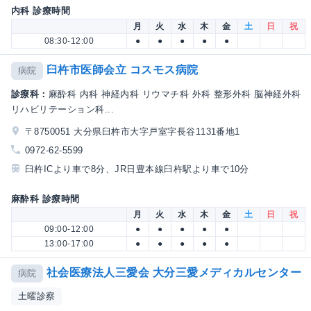
内科 診療時間
月
火
水
木
金
土
日
祝
08:30-12:00
●
●
●
●
●
臼杵市医師会立 コスモス病院
病院
診療科：
麻酔科 内科 神経内科 リウマチ科 外科 整形外科 脳神経外科
リハビリテーション科...
〒8750051 大分県臼杵市大字戸室字長谷1131番地1
0972-62-5599
臼杵ICより車で8分、JR日豊本線臼杵駅より車で10分
麻酔科 診療時間
月
火
水
木
金
土
日
祝
09:00-12:00
●
●
●
●
●
13:00-17:00
●
●
●
●
●
社会医療法人三愛会 大分三愛メディカルセンター
病院
土曜診察