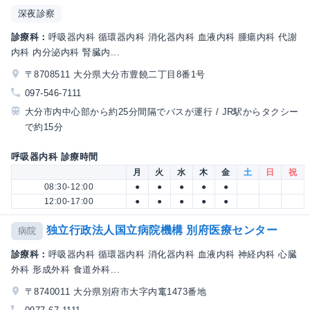
深夜診察
診療科：
呼吸器内科 循環器内科 消化器内科 血液内科 腫瘍内科 代謝
内科 内分泌内科 腎臓内...
〒8708511 大分県大分市豊饒二丁目8番1号
097-546-7111
大分市内中心部から約25分間隔でバスが運行 / JR駅からタクシー
で約15分
呼吸器内科 診療時間
月
火
水
木
金
土
日
祝
08:30-12:00
●
●
●
●
●
12:00-17:00
●
●
●
●
●
独立行政法人国立病院機構 別府医療センター
病院
診療科：
呼吸器内科 循環器内科 消化器内科 血液内科 神経内科 心臓
外科 形成外科 食道外科...
〒8740011 大分県別府市大字内竃1473番地