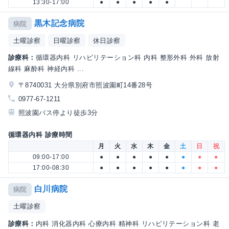
13:30-17:00
●
●
●
●
●
黒木記念病院
病院
土曜診察
日曜診察
休日診察
診療科：
循環器内科 リハビリテーション科 内科 整形外科 外科 放射
線科 麻酔科 神経内科 ...
〒8740031 大分県別府市照波園町14番28号
0977-67-1211
照波園バス停より徒歩3分
循環器内科 診療時間
月
火
水
木
金
土
日
祝
09:00-17:00
●
●
●
●
●
●
●
●
17:00-08:30
●
●
●
●
●
●
●
●
白川病院
病院
土曜診察
診療科：
内科 消化器内科 心療内科 精神科 リハビリテーション科 老