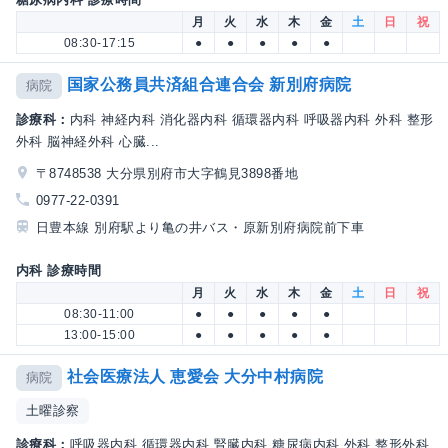
月
火
水
木
金
土
日
祝
08:30-17:15
●
●
●
●
●
国家公務員共済組合連合会 新別府病院
病院
診療科：
内科 神経内科 消化器内科 循環器内科 呼吸器内科 外科 整形
外科 脳神経外科 心臓...
〒8748538 大分県別府市大字鶴見3898番地
0977-22-0391
日豊本線 別府駅より亀の井バス・原新別府病院前下車
内科 診療時間
月
火
水
木
金
土
日
祝
08:30-11:00
●
●
●
●
●
13:00-15:00
●
●
●
●
●
社会医療法人 恵愛会 大分中村病院
病院
土曜診察
診療科：
呼吸器内科 循環器内科 腎臓内科 糖尿病内科 外科 整形外科