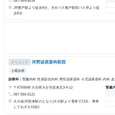
097-569-8039
JR敷戸駅より徒歩8分、大分バス敷戸駅前バス停より徒
歩8分
河野泌尿器科医院
クリニック
土曜診察
診療科：
腎臓内科 性感染症内科 男性泌尿器科 小児泌尿器科 内科 皮
〒8700848 大分県大分市賀来北3-4-12
腎臓
097-586-0121
久大線JR賀来駅のとなり(大分駅より電車で12分、降車
してわずか10歩)