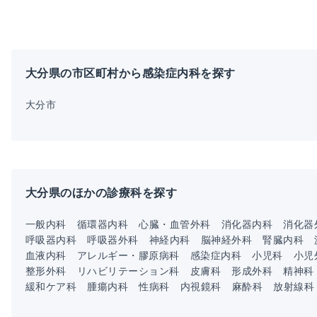
大分県の市区町村から感染症内科を探す
大分市
大分県のほかの診療科を探す
一般内科
循環器内科
心臓・血管外科
消化器内科
消化器
呼吸器内科
呼吸器外科
神経内科
脳神経外科
腎臓内科
血液内科
アレルギー・膠原病科
感染症内科
小児科
小児
整形外科
リハビリテーション科
皮膚科
形成外科
精神科
緩和ケア科
腫瘍内科
性病科
内視鏡科
麻酔科
放射線科