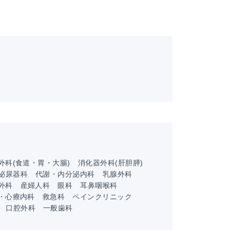
外科(食道・胃・大腸)
消化器外科(肝胆膵)
泌尿器科
代謝・内分泌内科
乳腺外科
外科
産婦人科
眼科
耳鼻咽喉科
・心療内科
救急科
ペインクリニック
口腔外科
一般歯科