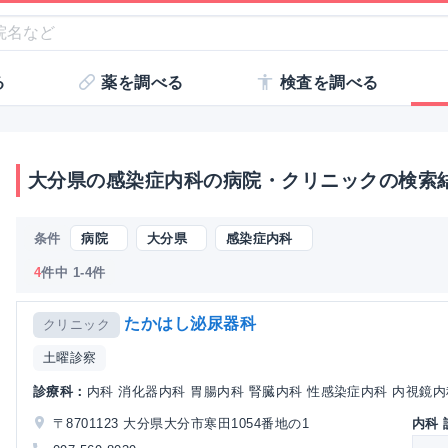
る
薬を調べる
検査を調べる
大分県の感染症内科の病院・クリニックの検索
条件
病院
大分県
感染症内科
4
件中 1-4件
たかはし泌尿器科
クリニック
土曜診察
診療科：
内科 消化器内科 胃腸内科 腎臓内科 性感染症内科 内視鏡内科
〒8701123 大分県大分市寒田1054番地の1
内科