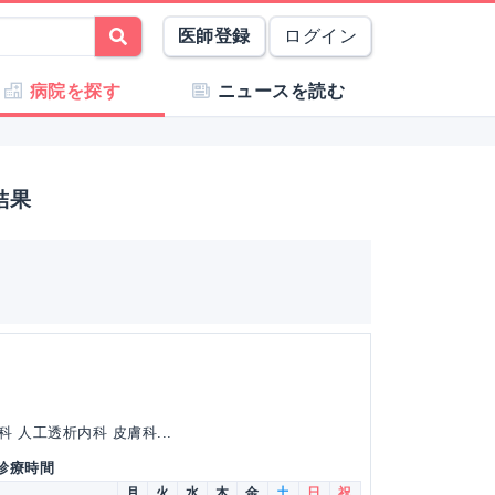
医師登録
ログイン
病院を探す
ニュースを読む
結果
 人工透析内科 皮膚科...
 診療時間
月
火
水
木
金
土
日
祝