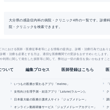
大分県の感染症内科の病院・クリニック4件の一覧です。診療
院・クリニックを検索できます。
ビスにおける医師・医療従事者等による情報の提供は、診断・治療行為ではあり
診断・治療を必要とする方は、適切な医療機関での受診をおすすめいたします
や利用に関して発生した損害等に関して、弊社は一切の責任を負いかねますこ
Yについて
編集プロセス
医師登録はこちら
医
いつもの医療が変わるアプリ「melmo」
「
女性向け生理予測・妊活アプリ「Lalune(ラルーン)」
ク
日本最大級の医療介護求人サイト「ジョブメドレー」
調
オンライン動画研修サービス「ジョブメドレーアカデミー」
ク