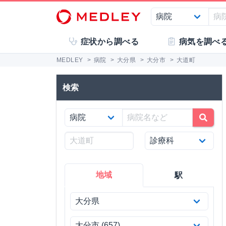
症状から調べる
病気を調べ
MEDLEY
>
病院
>
大分県
>
大分市
>
大道町
検索
地域
駅