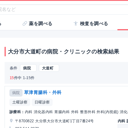
る
薬を調べる
検査を調べる
大分市大道町の病院・クリニックの検索結果
条件
病院
大道町
15
件中 1-15件
草津胃腸科・外科
病院
土曜診察
日曜診察
診療科：
内科 消化器内科 胃腸内科 外科 整形外科 外科(内視鏡) 消化器
〒8700822 大分県大分市大道町1丁目7番24号
内科