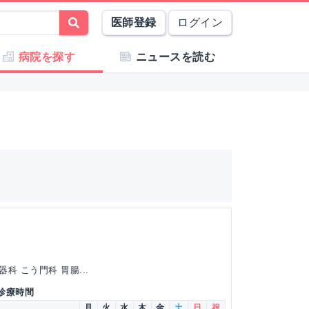
医師登録
ログイン
病院を探す
ニュースを読む
科 こう門科 胃腸...
 診療時間
月
火
水
木
金
土
日
祝