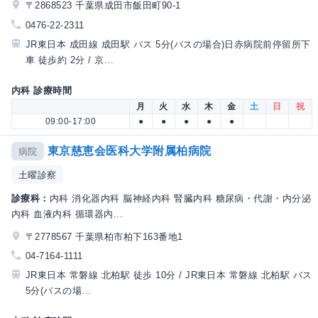
〒2868523 千葉県成田市飯田町90-1
0476-22-2311
JR東日本 成田線 成田駅 バス 5分(バスの場合)日赤病院前停留所下
車 徒歩約 2分 / 京...
内科 診療時間
月
火
水
木
金
土
日
祝
09:00-17:00
●
●
●
●
●
東京慈恵会医科大学附属柏病院
病院
土曜診察
診療科：
内科 消化器内科 脳神経内科 腎臓内科 糖尿病・代謝・内分泌
内科 血液内科 循環器内...
〒2778567 千葉県柏市柏下163番地1
04-7164-1111
JR東日本 常磐線 北柏駅 徒歩 10分 / JR東日本 常磐線 北柏駅 バス
5分(バスの場...