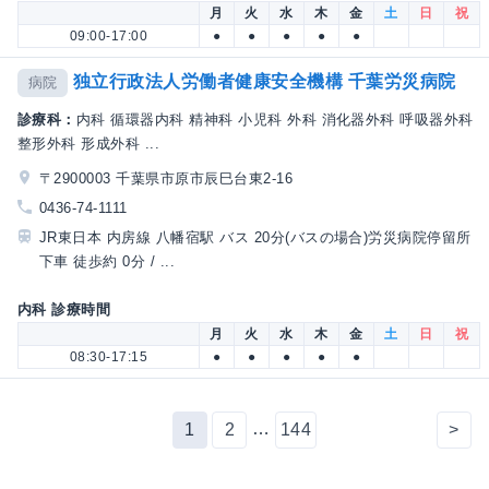
月
火
水
木
金
土
日
祝
09:00-17:00
●
●
●
●
●
独立行政法人労働者健康安全機構 千葉労災病院
病院
診療科：
内科 循環器内科 精神科 小児科 外科 消化器外科 呼吸器外科
整形外科 形成外科 ...
〒2900003 千葉県市原市辰巳台東2-16
0436-74-1111
JR東日本 内房線 八幡宿駅 バス 20分(バスの場合)労災病院停留所
下車 徒歩約 0分 / ...
内科 診療時間
月
火
水
木
金
土
日
祝
08:30-17:15
●
●
●
●
●
…
1
2
144
>