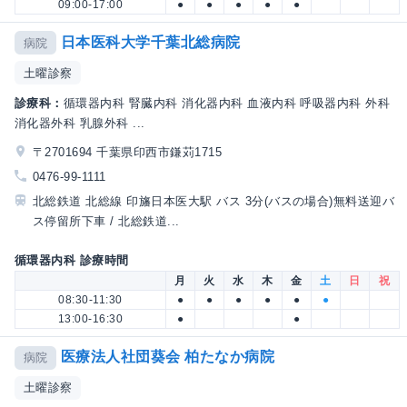
09:00-17:00
●
●
●
●
●
日本医科大学千葉北総病院
病院
土曜診察
診療科：
循環器内科 腎臓内科 消化器内科 血液内科 呼吸器内科 外科
消化器外科 乳腺外科 ...
〒2701694 千葉県印西市鎌苅1715
0476-99-1111
北総鉄道 北総線 印旛日本医大駅 バス 3分(バスの場合)無料送迎バ
ス停留所下車 / 北総鉄道...
循環器内科 診療時間
月
火
水
木
金
土
日
祝
08:30-11:30
●
●
●
●
●
●
13:00-16:30
●
●
医療法人社団葵会 柏たなか病院
病院
土曜診察