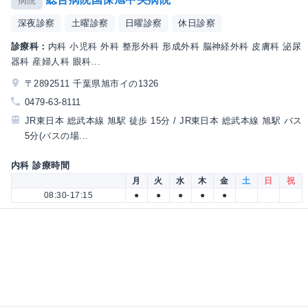
病院
深夜診察
土曜診察
日曜診察
休日診察
診療科：
内科 小児科 外科 整形外科 形成外科 脳神経外科 皮膚科 泌尿
器科 産婦人科 眼科...
〒2892511 千葉県旭市イの1326
0479-63-8111
JR東日本 総武本線 旭駅 徒歩 15分 / JR東日本 総武本線 旭駅 バス
5分(バスの場...
内科 診療時間
月
火
水
木
金
土
日
祝
08:30-17:15
●
●
●
●
●