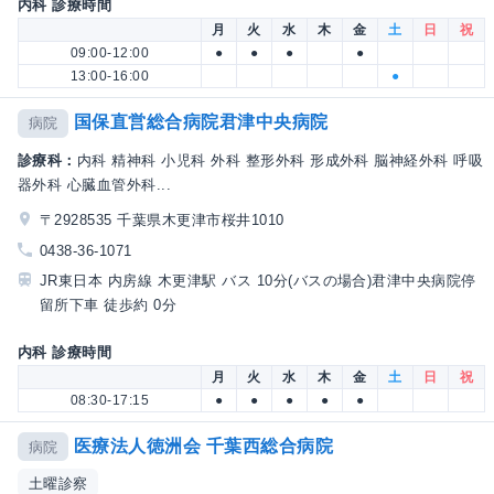
内科 診療時間
月
火
水
木
金
土
日
祝
09:00-12:00
●
●
●
●
13:00-16:00
●
国保直営総合病院君津中央病院
病院
診療科：
内科 精神科 小児科 外科 整形外科 形成外科 脳神経外科 呼吸
器外科 心臓血管外科...
〒2928535 千葉県木更津市桜井1010
0438-36-1071
JR東日本 内房線 木更津駅 バス 10分(バスの場合)君津中央病院停
留所下車 徒歩約 0分
内科 診療時間
月
火
水
木
金
土
日
祝
08:30-17:15
●
●
●
●
●
医療法人徳洲会 千葉西総合病院
病院
土曜診察