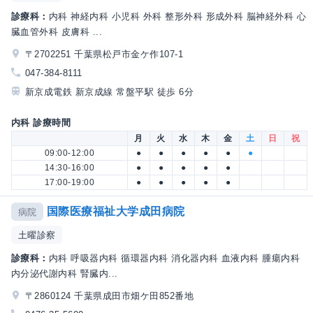
診療科：
内科 神経内科 小児科 外科 整形外科 形成外科 脳神経外科 心
臓血管外科 皮膚科 ...
〒2702251 千葉県松戸市金ケ作107-1
047-384-8111
新京成電鉄 新京成線 常盤平駅 徒歩 6分
内科 診療時間
月
火
水
木
金
土
日
祝
09:00-12:00
●
●
●
●
●
●
14:30-16:00
●
●
●
●
●
17:00-19:00
●
●
●
●
●
国際医療福祉大学成田病院
病院
土曜診察
診療科：
内科 呼吸器内科 循環器内科 消化器内科 血液内科 腫瘍内科
内分泌代謝内科 腎臓内...
〒2860124 千葉県成田市畑ケ田852番地