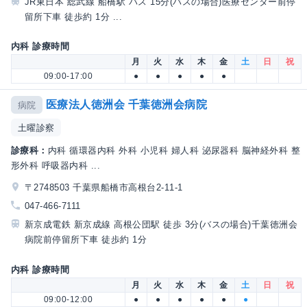
JR東日本 総武線 船橋駅 バス 15分(バスの場合)医療センター前停
留所下車 徒歩約 1分 ...
内科 診療時間
月
火
水
木
金
土
日
祝
09:00-17:00
●
●
●
●
●
医療法人徳洲会 千葉徳洲会病院
病院
土曜診察
診療科：
内科 循環器内科 外科 小児科 婦人科 泌尿器科 脳神経外科 整
形外科 呼吸器内科 ...
〒2748503 千葉県船橋市高根台2-11-1
047-466-7111
新京成電鉄 新京成線 高根公団駅 徒歩 3分(バスの場合)千葉徳洲会
病院前停留所下車 徒歩約 1分
内科 診療時間
月
火
水
木
金
土
日
祝
09:00-12:00
●
●
●
●
●
●