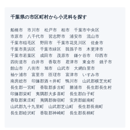
千葉県の市区町村から小児科を探す
船橋市
市川市
松戸市
柏市
千葉市中央区
市原市
八千代市
習志野市
浦安市
流山市
千葉市稲毛区
野田市
千葉市花見川区
佐倉市
千葉市美浜区
千葉市緑区
我孫子市
木更津市
千葉市若葉区
成田市
茂原市
鎌ケ谷市
印西市
四街道市
白井市
香取市
君津市
東金市
銚子市
館山市
八街市
旭市
山武市
大網白里市
袖ケ浦市
富里市
匝瑳市
富津市
いすみ市
南房総市
印旛郡酒々井町
鴨川市
山武郡横芝光町
長生郡一宮町
香取郡多古町
勝浦市
長生郡長生村
印旛郡栄町
夷隅郡大多喜町
長生郡白子町
香取郡東庄町
夷隅郡御宿町
安房郡鋸南町
山武郡九十九里町
山武郡芝山町
長生郡長南町
長生郡睦沢町
香取郡神崎町
長生郡長柄町