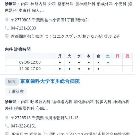
診療科：
内科 神経内科 外科 整形外科 脳神経外科 形成外科 小児科 泌
尿器科 皮膚科 婦人...
〒2770803 千葉県柏市小青田1丁目3番地2
04-7131-2000
首都圏新都市鉄道 つくばエクスプレス 柏たなか駅 徒歩 2分
内科 診療時間
月
火
水
木
金
土
日
祝
09:00-12:00
●
●
●
●
●
●
14:00-17:00
●
●
●
●
●
東京歯科大学市川総合病院
病院
土曜診察
診療科：
内科 呼吸器内科 循環器内科 消化器内科 腎臓内科 神経内科
外科 呼吸器外科 心臓...
〒2728513 千葉県市川市菅野5-11-13
047-322-0151
JR東日本 総武線 市川駅 バス 15分(バスの場合)市川総合病院停留