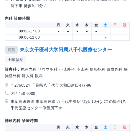
所下車 徒歩約 1分 /...
内科 診療時間
月
火
水
木
金
土
日
祝
09:00-17:00
●
●
●
●
●
09:00-12:00
●
東京女子医科大学附属八千代医療センター
病院
土曜診察
診療科：
神経内科 リウマチ科 小児外科 小児科 整形外科 形成外科 脳
神経外科 婦人科 眼科...
〒2768524 千葉県八千代市大和田新田477-96
047-450-6000
東葉高速鉄道 東葉高速線 八千代中央駅 徒歩 10分(バスの場合)八
千代医療センター停留所下車...
神経内科 診療時間
月
火
水
木
金
土
日
祝