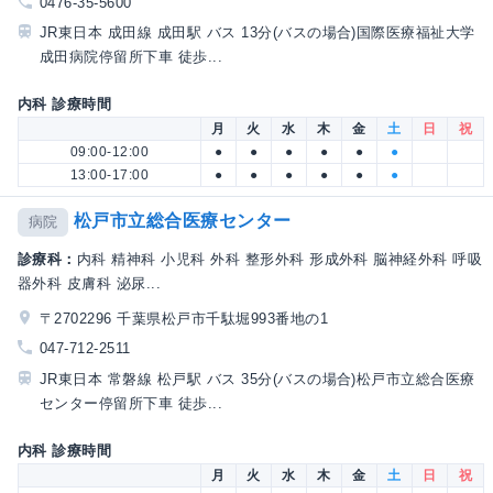
0476-35-5600
JR東日本 成田線 成田駅 バス 13分(バスの場合)国際医療福祉大学
成田病院停留所下車 徒歩...
内科 診療時間
月
火
水
木
金
土
日
祝
09:00-12:00
●
●
●
●
●
●
13:00-17:00
●
●
●
●
●
●
松戸市立総合医療センター
病院
診療科：
内科 精神科 小児科 外科 整形外科 形成外科 脳神経外科 呼吸
器外科 皮膚科 泌尿...
〒2702296 千葉県松戸市千駄堀993番地の1
047-712-2511
JR東日本 常磐線 松戸駅 バス 35分(バスの場合)松戸市立総合医療
センター停留所下車 徒歩...
内科 診療時間
月
火
水
木
金
土
日
祝