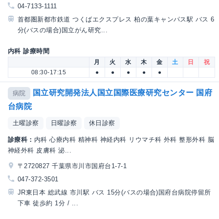
04-7133-1111
首都圏新都市鉄道 つくばエクスプレス 柏の葉キャンパス駅 バス 6
分(バスの場合)国立がん研究...
内科 診療時間
月
火
水
木
金
土
日
祝
08:30-17:15
●
●
●
●
●
国立研究開発法人国立国際医療研究センター 国府
病院
台病院
土曜診察
日曜診察
休日診察
診療科：
内科 心療内科 精神科 神経内科 リウマチ科 外科 整形外科 脳
神経外科 皮膚科 泌...
〒2720827 千葉県市川市国府台1-7-1
047-372-3501
JR東日本 総武線 市川駅 バス 15分(バスの場合)国府台病院停留所
下車 徒歩約 1分 / ...