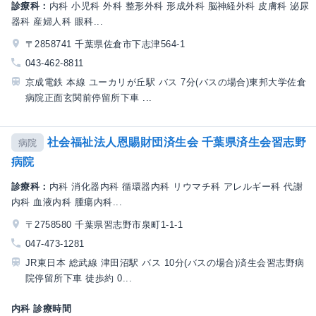
診療科：
内科 小児科 外科 整形外科 形成外科 脳神経外科 皮膚科 泌尿
器科 産婦人科 眼科...
〒2858741 千葉県佐倉市下志津564-1
043-462-8811
京成電鉄 本線 ユーカリが丘駅 バス 7分(バスの場合)東邦大学佐倉
病院正面玄関前停留所下車 ...
社会福祉法人恩賜財団済生会 千葉県済生会習志野
病院
病院
診療科：
内科 消化器内科 循環器内科 リウマチ科 アレルギー科 代謝
内科 血液内科 腫瘍内科...
〒2758580 千葉県習志野市泉町1-1-1
047-473-1281
JR東日本 総武線 津田沼駅 バス 10分(バスの場合)済生会習志野病
院停留所下車 徒歩約 0...
内科 診療時間