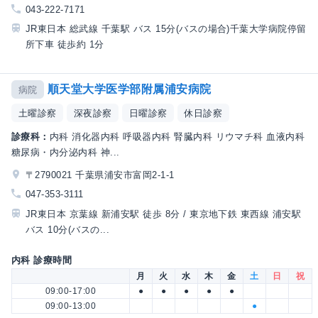
043-222-7171
JR東日本 総武線 千葉駅 バス 15分(バスの場合)千葉大学病院停留
所下車 徒歩約 1分
順天堂大学医学部附属浦安病院
病院
土曜診察
深夜診察
日曜診察
休日診察
診療科：
内科 消化器内科 呼吸器内科 腎臓内科 リウマチ科 血液内科
糖尿病・内分泌内科 神...
〒2790021 千葉県浦安市富岡2-1-1
047-353-3111
JR東日本 京葉線 新浦安駅 徒歩 8分 / 東京地下鉄 東西線 浦安駅
バス 10分(バスの...
内科 診療時間
月
火
水
木
金
土
日
祝
09:00-17:00
●
●
●
●
●
09:00-13:00
●