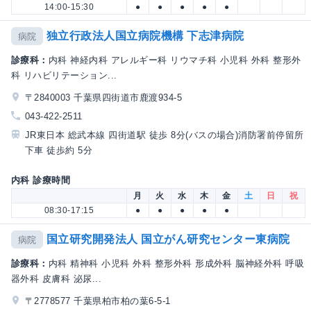
14:00-15:30
●
●
●
●
●
独立行政法人国立病院機構 下志津病院
病院
診療科：
内科 神経内科 アレルギー科 リウマチ科 小児科 外科 整形外
科 リハビリテーション...
〒2840003 千葉県四街道市鹿渡934-5
043-422-2511
JR東日本 総武本線 四街道駅 徒歩 8分(バスの場合)消防署前停留所
下車 徒歩約 5分
内科 診療時間
月
火
水
木
金
土
日
祝
08:30-17:15
●
●
●
●
●
国立研究開発法人 国立がん研究センター東病院
病院
診療科：
内科 精神科 小児科 外科 整形外科 形成外科 脳神経外科 呼吸
器外科 皮膚科 泌尿...
〒2778577 千葉県柏市柏の葉6-5-1