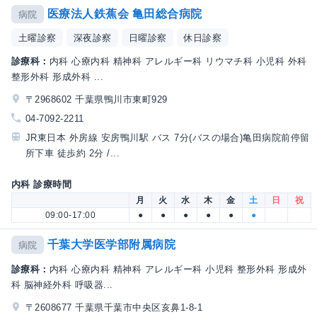
医療法人鉄蕉会 亀田総合病院
病院
土曜診察
深夜診察
日曜診察
休日診察
診療科：
内科 心療内科 精神科 アレルギー科 リウマチ科 小児科 外科
整形外科 形成外科 ...
〒2968602 千葉県鴨川市東町929
04-7092-2211
JR東日本 外房線 安房鴨川駅 バス 7分(バスの場合)亀田病院前停留
所下車 徒歩約 2分 /...
内科 診療時間
月
火
水
木
金
土
日
祝
09:00-17:00
●
●
●
●
●
●
千葉大学医学部附属病院
病院
診療科：
内科 心療内科 精神科 アレルギー科 小児科 整形外科 形成外
科 脳神経外科 呼吸器...
〒2608677 千葉県千葉市中央区亥鼻1-8-1