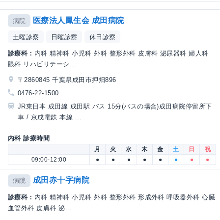
医療法人鳳生会 成田病院
病院
土曜診察
日曜診察
休日診察
診療科：
内科 精神科 小児科 外科 整形外科 皮膚科 泌尿器科 婦人科
眼科 リハビリテーシ...
〒2860845 千葉県成田市押畑896
0476-22-1500
JR東日本 成田線 成田駅 バス 15分(バスの場合)成田病院停留所下
車 / 京成電鉄 本線 ...
内科 診療時間
月
火
水
木
金
土
日
祝
09:00-12:00
●
●
●
●
●
●
●
●
成田赤十字病院
病院
診療科：
内科 精神科 小児科 外科 整形外科 形成外科 呼吸器外科 心臓
血管外科 皮膚科 泌...