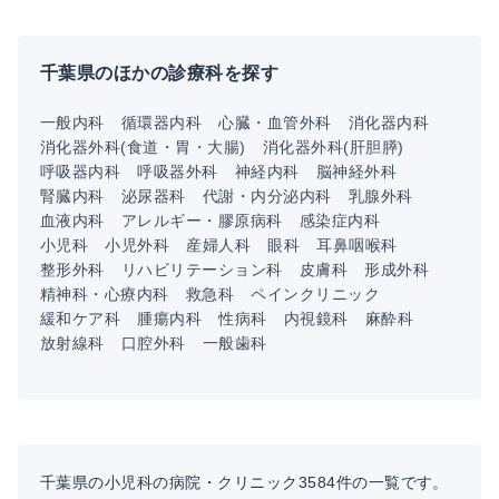
千葉県のほかの診療科を探す
一般内科
循環器内科
心臓・血管外科
消化器内科
消化器外科(食道・胃・大腸)
消化器外科(肝胆膵)
呼吸器内科
呼吸器外科
神経内科
脳神経外科
腎臓内科
泌尿器科
代謝・内分泌内科
乳腺外科
血液内科
アレルギー・膠原病科
感染症内科
小児科
小児外科
産婦人科
眼科
耳鼻咽喉科
整形外科
リハビリテーション科
皮膚科
形成外科
精神科・心療内科
救急科
ペインクリニック
緩和ケア科
腫瘍内科
性病科
内視鏡科
麻酔科
放射線科
口腔外科
一般歯科
千葉県の小児科の病院・クリニック3584件の一覧です。