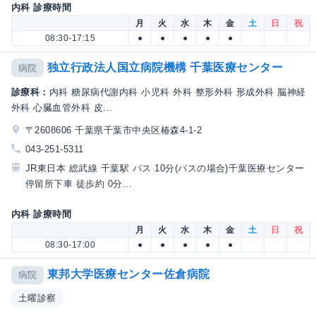
内科 診療時間
月
火
水
木
金
土
日
祝
08:30-17:15
●
●
●
●
●
独立行政法人国立病院機構 千葉医療センター
病院
診療科：
内科 糖尿病代謝内科 小児科 外科 整形外科 形成外科 脳神経
外科 心臓血管外科 皮...
〒2608606 千葉県千葉市中央区椿森4-1-2
043-251-5311
JR東日本 総武線 千葉駅 バス 10分(バスの場合)千葉医療センター
停留所下車 徒歩約 0分...
内科 診療時間
月
火
水
木
金
土
日
祝
08:30-17:00
●
●
●
●
●
東邦大学医療センター佐倉病院
病院
土曜診察