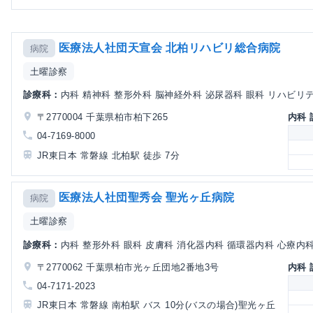
医療法人社団天宣会 北柏リハビリ総合病院
病院
土曜診察
診療科：
内科 精神科 整形外科 脳神経外科 泌尿器科 眼科 リハビリテー
〒2770004 千葉県柏市柏下265
内科
04-7169-8000
JR東日本 常磐線 北柏駅 徒歩 7分
医療法人社団聖秀会 聖光ヶ丘病院
病院
土曜診察
診療科：
内科 整形外科 眼科 皮膚科 消化器内科 循環器内科 心療内科 
〒2770062 千葉県柏市光ヶ丘団地2番地3号
内科
04-7171-2023
JR東日本 常磐線 南柏駅 バス 10分(バスの場合)聖光ヶ丘