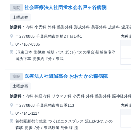
社会医療法人社団蛍水会名戸ヶ谷病院
病院
土曜診察
診療科：
内科 小児科 外科 整形外科 形成外科 美容外科 皮膚科 泌尿器
〒2770085 千葉県柏市新柏2丁目1番1
内科
04-7167-8336
JR東日本 常磐線 柏駅 バス 15分(バスの場合)新柏住宅停
留所下車 徒歩約 2分 / 東武...
医療法人社団誠高会 おおたかの森病院
病院
土曜診察
診療科：
内科 神経内科 リウマチ科 小児科 外科 整形外科 脳神経外科 
〒2770863 千葉県柏市豊四季113
内科
04-7141-1117
首都圏新都市鉄道 つくばエクスプレス 流山おおたかの
森駅 徒歩 7分 / 東武鉄道 野田線 流...