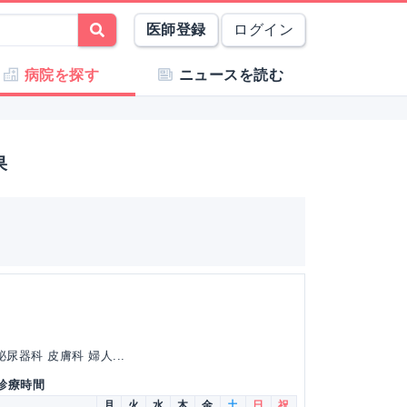
医師登録
ログイン
病院を探す
ニュースを読む
果
尿器科 皮膚科 婦人...
 診療時間
月
火
水
木
金
土
日
祝