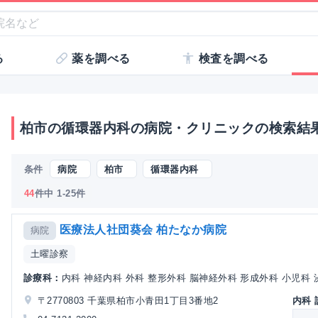
る
薬を調べる
検査を調べる
柏市の循環器内科の病院・クリニックの検索結
条件
病院
柏市
循環器内科
44
件中 1-25件
医療法人社団葵会 柏たなか病院
病院
土曜診察
診療科：
内科 神経内科 外科 整形外科 脳神経外科 形成外科 小児科 泌
〒2770803 千葉県柏市小青田1丁目3番地2
内科