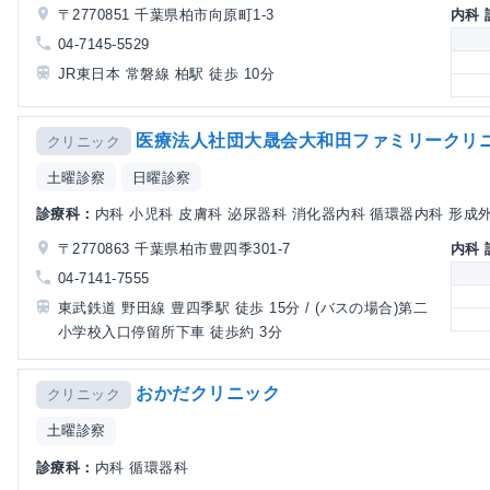
〒2770851 千葉県柏市向原町1-3
内科
04-7145-5529
JR東日本 常磐線 柏駅 徒歩 10分
医療法人社団大晟会大和田ファミリークリ
クリニック
土曜診察
日曜診察
診療科：
内科 小児科 皮膚科 泌尿器科 消化器内科 循環器内科 形成
〒2770863 千葉県柏市豊四季301-7
内科
04-7141-7555
東武鉄道 野田線 豊四季駅 徒歩 15分 / (バスの場合)第二
小学校入口停留所下車 徒歩約 3分
おかだクリニック
クリニック
土曜診察
診療科：
内科 循環器科