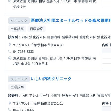
東武鉄道 野田線 柏駅 徒歩 5分 / JR東日本 常磐線 柏駅
徒歩 5分
医療法人社団エターナルウッド会森永胃腸
クリニック
土曜診察
日曜診察
診療科：
内科 消化器内科 肝臓内科 循環器内科 糖尿病内科 消化器外
〒2770071 千葉県柏市豊住4-4-30
内科
04-7166-3333
東武鉄道 野田線 新柏駅 徒歩 8分 / JR東日本 常磐線 南
柏駅 車 3分 / JR東日本...
いしい内科クリニック
クリニック
土曜診察
診療科：
内科 アレルギー科 小児科 呼吸器内科 消化器内科 胃腸内科
〒2770051 千葉県柏市加賀2-1-18
内科
04-7173-1666