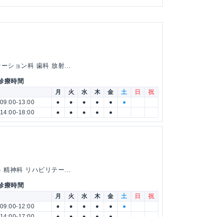
ション科 歯科 放射...
 診療時間
月
火
水
木
金
土
日
祝
09:00-13:00
●
●
●
●
●
●
14:00-18:00
●
●
●
●
●
精神科 リハビリテー...
 診療時間
月
火
水
木
金
土
日
祝
09:00-12:00
●
●
●
●
●
●
14:00-17:00
●
●
●
●
●