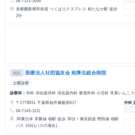
04-7131-2000
首都圏新都市鉄道 つくばエクスプレス 柏たなか駅 徒歩
2分
医療法人社団協友会 柏厚生総合病院
病院
土曜診察
診療科：
外科 消化器外科 消化器内科 整形外科 小児科 耳鼻いんこう科 
〒2778551 千葉県柏市篠籠田617
外科
04-7145-1111
JR東日本 常磐線 柏駅 徒歩 30分 / 東武鉄道 野田線 柏駅
バス 15分(バスの場合)...