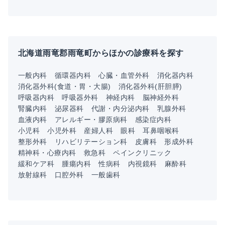
北海道雨竜郡雨竜町からほかの診療科を探す
一般内科
循環器内科
心臓・血管外科
消化器内科
消化器外科(食道・胃・大腸)
消化器外科(肝胆膵)
呼吸器内科
呼吸器外科
神経内科
脳神経外科
腎臓内科
泌尿器科
代謝・内分泌内科
乳腺外科
血液内科
アレルギー・膠原病科
感染症内科
小児科
小児外科
産婦人科
眼科
耳鼻咽喉科
整形外科
リハビリテーション科
皮膚科
形成外科
精神科・心療内科
救急科
ペインクリニック
緩和ケア科
腫瘍内科
性病科
内視鏡科
麻酔科
放射線科
口腔外科
一般歯科