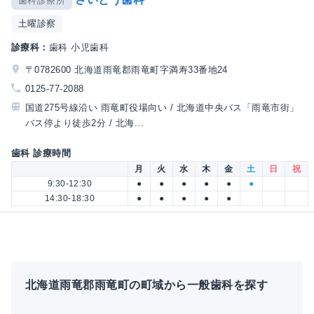
歯科診療所
土曜診察
診療科：
歯科 小児歯科
〒0782600 北海道雨竜郡雨竜町字満寿33番地24
0125-77-2088
国道275号線沿い 雨竜町役場向い / 北海道中央バス「雨竜市街」
バス停より徒歩2分 / 北海...
歯科 診療時間
月
火
水
木
金
土
日
祝
9:30-12:30
●
●
●
●
●
●
14:30-18:30
●
●
●
●
●
北海道雨竜郡雨竜町の町域から一般歯科を探す