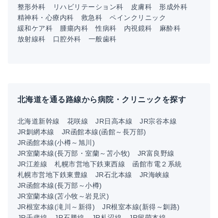
整形外科
リハビリテーション科
皮膚科
形成外科
精神科・心療内科
救急科
ペインクリニック
緩和ケア科
腫瘍内科
性病科
内視鏡科
麻酔科
放射線科
口腔外科
一般歯科
北海道を通る路線から病院・クリニックを探す
北海道新幹線
花咲線
JR日高本線
JR宗谷本線
JR釧網本線
JR函館本線(函館～長万部)
JR函館本線(小樽～旭川)
JR室蘭本線(長万部・室蘭～苫小牧)
JR富良野線
JR江差線
札幌市営地下鉄東西線
函館市電２系統
札幌市営地下鉄東豊線
JR石北本線
JR海峡線
JR函館本線(長万部～小樽)
JR室蘭本線(苫小牧～岩見沢)
JR根室本線(滝川～新得)
JR根室本線(新得～釧路)
JR千歳線
JR石勝線
JR札沼線
JR留萌本線