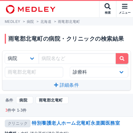
検索
メニュー
MEDLEY
>
病院
>
北海道
>
雨竜郡北竜町
雨竜郡北竜町の病院・クリニックの検索結果
詳細条件
条件
病院
雨竜郡北竜町
3
件中 1-3件
特別養護老人ホーム北竜町永楽園医務室
クリニック