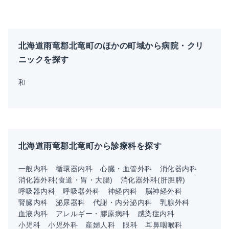
北海道雨竜郡北竜町のほかの町域から病院・クリ
ニックを探す
和
北海道雨竜郡北竜町から診療科を探す
一般内科
循環器内科
心臓・血管外科
消化器内科
消化器外科(食道・胃・大腸)
消化器外科(肝胆膵)
呼吸器内科
呼吸器外科
神経内科
脳神経外科
腎臓内科
泌尿器科
代謝・内分泌内科
乳腺外科
血液内科
アレルギー・膠原病科
感染症内科
小児科
小児外科
産婦人科
眼科
耳鼻咽喉科