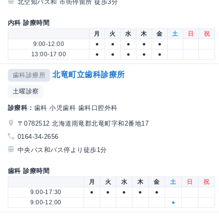
北空知バス和 市街停留所 徒歩3分
内科 診療時間
月
火
水
木
金
土
日
祝
9:00-12:00
●
●
●
●
●
13:00-17:00
●
●
●
●
●
北竜町立歯科診療所
歯科診療所
土曜診察
診療科：
歯科 小児歯科 歯科口腔外科
〒0782512 北海道雨竜郡北竜町字和2番地17
0164-34-2656
中央バス和バス停より徒歩1分
歯科 診療時間
月
火
水
木
金
土
日
祝
9:00-17:30
●
●
●
●
●
9:00-12:00
●