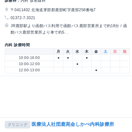
診療科：
内科 放射線科
〒0411402 北海道茅部郡鹿部町字鹿部258番地7
01372-7-3321
JR鹿部駅より函館バス利用で函館バス鹿部営業所まで約18分 / 函
館バス鹿部営業所より車で約5...
内科 診療時間
月
火
水
木
金
土
日
祝
10:00-16:00
●
●
●
10:00-12:00
●
12:00-13:00
●
医療法人社団鹿苑会しかべ内科診療所
クリニック