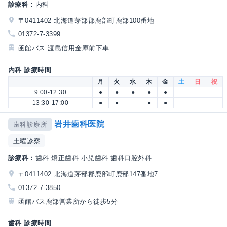
診療科：
内科
〒0411402 北海道茅部郡鹿部町鹿部100番地
01372-7-3399
函館バス 渡島信用金庫前下車
内科 診療時間
月
火
水
木
金
土
日
祝
9:00-12:30
●
●
●
●
●
13:30-17:00
●
●
●
●
岩井歯科医院
歯科診療所
土曜診察
診療科：
歯科 矯正歯科 小児歯科 歯科口腔外科
〒0411402 北海道茅部郡鹿部町鹿部147番地7
01372-7-3850
函館バス鹿部営業所から徒歩5分
歯科 診療時間