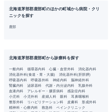
北海道茅部郡鹿部町のほかの町域から病院・クリ
ニックを探す
鹿部
北海道茅部郡鹿部町から診療科を探す
一般内科
循環器内科
心臓・血管外科
消化器内科
消化器外科(食道・胃・大腸)
消化器外科(肝胆膵)
呼吸器内科
呼吸器外科
神経内科
脳神経外科
腎臓内科
泌尿器科
代謝・内分泌内科
乳腺外科
血液内科
アレルギー・膠原病科
感染症内科
小児科
小児外科
産婦人科
眼科
耳鼻咽喉科
整形外科
リハビリテーション科
皮膚科
形成外科
精神科・心療内科
救急科
ペインクリニック