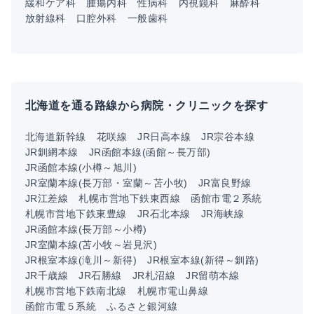
緩和ケア科
腫瘍内科
性病科
内視鏡科
麻酔科
放射線科
口腔外科
一般歯科
北海道を通る路線から病院・クリニックを探す
北海道新幹線
花咲線
JR日高本線
JR宗谷本線
JR釧網本線
JR函館本線(函館～長万部)
JR函館本線(小樽～旭川)
JR室蘭本線(長万部・室蘭～苫小牧)
JR富良野線
JR江差線
札幌市営地下鉄東西線
函館市電２系統
札幌市営地下鉄東豊線
JR石北本線
JR海峡線
JR函館本線(長万部～小樽)
JR室蘭本線(苫小牧～岩見沢)
JR根室本線(滝川～新得)
JR根室本線(新得～釧路)
JR千歳線
JR石勝線
JR札沼線
JR留萌本線
札幌市営地下鉄南北線
札幌市電山鼻線
函館市電５系統
ふるさと銀河線