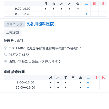
月
火
水
木
金
土
日
祝
9:00-19:00
●
●
●
●
●
9:00-12:30
●
長谷川歯科医院
クリニック
土曜診察
診療科：
歯科
〒0411402 北海道茅部郡鹿部町字鹿部129番地17
01372-7-4182
函館バス鹿部出張所バス停よりすぐ
歯科 診療時間
月
火
水
木
金
土
日
祝
9:00〜13:00
●
●
●
●
●
15:00〜19:00
●
●
●
●
●