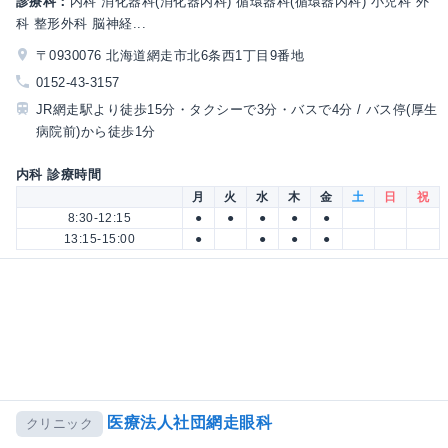
診療科：
内科 消化器科(消化器内科) 循環器科(循環器内科) 小児科 外
科 整形外科 脳神経...
〒0930076 北海道網走市北6条西1丁目9番地
0152-43-3157
JR網走駅より徒歩15分・タクシーで3分・バスで4分 / バス停(厚生
病院前)から徒歩1分
内科 診療時間
月
火
水
木
金
土
日
祝
8:30-12:15
●
●
●
●
●
13:15-15:00
●
●
●
●
医療法人社団網走眼科
クリニック