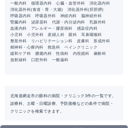
一般内科
循環器内科
心臓・血管外科
消化器内科
消化器外科(食道・胃・大腸)
消化器外科(肝胆膵)
呼吸器内科
呼吸器外科
神経内科
脳神経外科
腎臓内科
泌尿器科
代謝・内分泌内科
乳腺外科
血液内科
アレルギー・膠原病科
感染症内科
小児科
小児外科
産婦人科
眼科
耳鼻咽喉科
整形外科
リハビリテーション科
皮膚科
形成外科
精神科・心療内科
救急科
ペインクリニック
緩和ケア科
腫瘍内科
性病科
内視鏡科
麻酔科
放射線科
口腔外科
一般歯科
北海道網走市の眼科の病院・クリニック3件の一覧です。
診療科、土曜・日曜診療、予防接種などの条件で病院・
クリニックを検索できます。