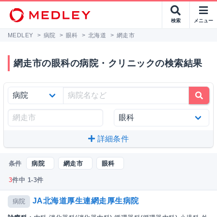
検索
メニュー
MEDLEY
>
病院
>
眼科
>
北海道
>
網走市
網走市の眼科の病院・クリニックの検索結果
詳細条件
条件
病院
網走市
眼科
3
件中 1-3件
JA北海道厚生連網走厚生病院
病院