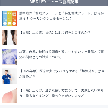
MEDLEYニュース新着記事
熱中症の「警戒アラート」と「特別警戒アラート」は何が
違う？ クーリングシェルターとは？
【日焼け止め④】日焼けは肌に何を起こすのか？
梅雨、台風の時期は片頭痛が起こりやすい？ー天気と片頭
痛の関連とその対策について
【2026年版】医療の力でタバコをやめる「禁煙外来」は今
が始めどき
【日焼け止め③】適切な使い方について：失敗しない塗り
方、塗るタイミング、塗った方がいい人など