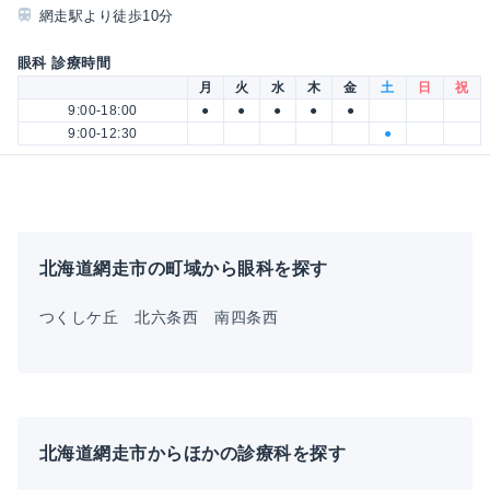
網走駅より徒歩10分
眼科 診療時間
月
火
水
木
金
土
日
祝
9:00-18:00
●
●
●
●
●
9:00-12:30
●
北海道網走市の町域から眼科を探す
つくしケ丘
北六条西
南四条西
北海道網走市からほかの診療科を探す