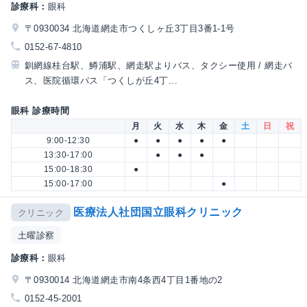
診療科：
眼科
〒0930034 北海道網走市つくしヶ丘3丁目3番1-1号
0152-67-4810
釧網線桂台駅、鱒浦駅、網走駅よりバス、タクシー使用 / 網走バ
ス、医院循環バス「つくしが丘4丁...
眼科 診療時間
月
火
水
木
金
土
日
祝
9:00-12:30
●
●
●
●
●
13:30-17:00
●
●
●
15:00-18:30
●
15:00-17:00
●
医療法人社団国立眼科クリニック
クリニック
土曜診察
診療科：
眼科
〒0930014 北海道網走市南4条西4丁目1番地の2
0152-45-2001