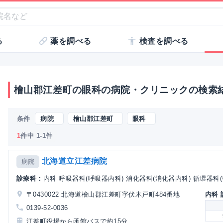
る
薬を調べる
検査を調べる
檜山郡江差町の眼科の病院・クリニックの検索
条件
病院
檜山郡江差町
眼科
1
件中 1-1件
北海道立江差病院
病院
診療科：
内科 呼吸器科(呼吸器内科) 消化器科(消化器内科) 循環器科(循
〒0430022 北海道檜山郡江差町字伏木戸町484番地
内科
0139-52-0036
江差町役場から函館バスで約15分