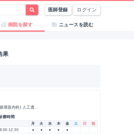
医師登録
ログイン
病院を探す
ニュースを読む
結果
環器内科) 人工透...
 診療時間
月
火
水
木
金
土
日
祝
9:00-12:30
●
●
●
●
●