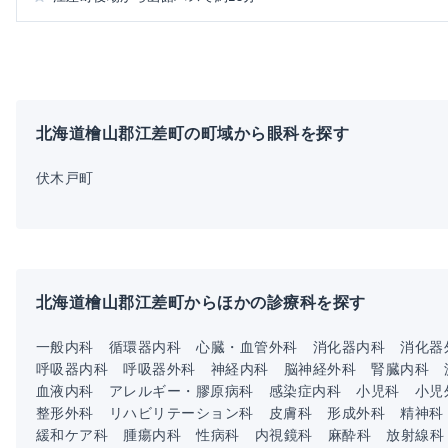
北海道檜山郡江差町の町域から眼科を探す
伏木戸町
北海道檜山郡江差町からほかの診療科を探す
一般内科
循環器内科
心臓・血管外科
消化器内科
消化器
呼吸器内科
呼吸器外科
神経内科
脳神経外科
腎臓内科
血液内科
アレルギー・膠原病科
感染症内科
小児科
小児
整形外科
リハビリテーション科
皮膚科
形成外科
精神科
緩和ケア科
腫瘍内科
性病科
内視鏡科
麻酔科
放射線科