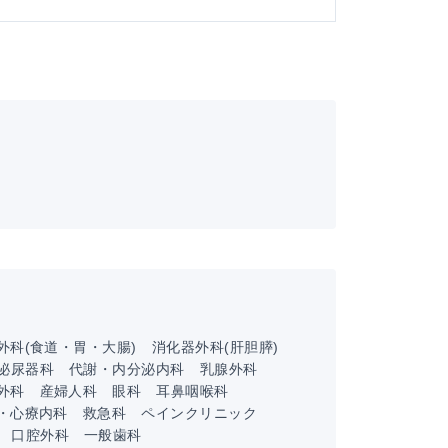
外科(食道・胃・大腸)
消化器外科(肝胆膵)
泌尿器科
代謝・内分泌内科
乳腺外科
外科
産婦人科
眼科
耳鼻咽喉科
・心療内科
救急科
ペインクリニック
口腔外科
一般歯科