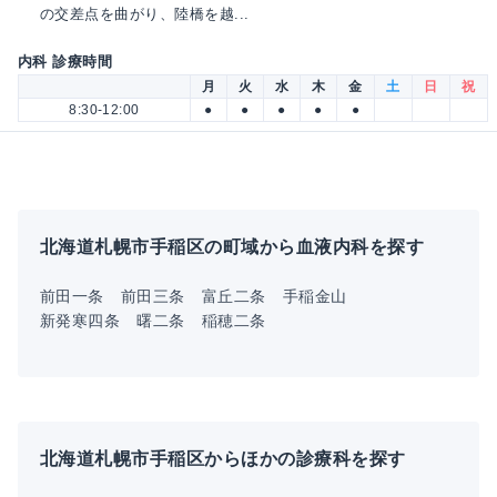
の交差点を曲がり、陸橋を越...
内科 診療時間
月
火
水
木
金
土
日
祝
8:30-12:00
●
●
●
●
●
北海道札幌市手稲区の町域から血液内科を探す
前田一条
前田三条
富丘二条
手稲金山
新発寒四条
曙二条
稲穂二条
北海道札幌市手稲区からほかの診療科を探す