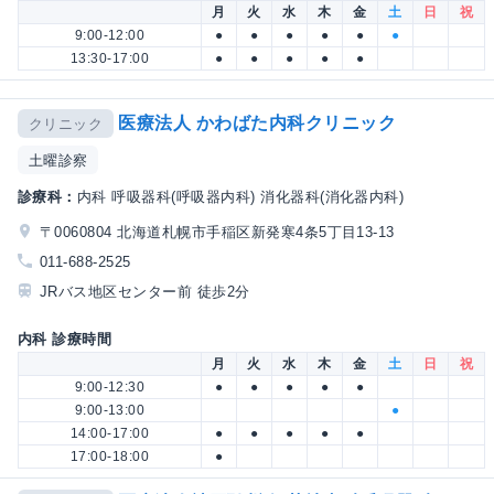
月
火
水
木
金
土
日
祝
9:00-12:00
●
●
●
●
●
●
13:30-17:00
●
●
●
●
●
医療法人 かわばた内科クリニック
クリニック
土曜診察
診療科：
内科 呼吸器科(呼吸器内科) 消化器科(消化器内科)
〒0060804 北海道札幌市手稲区新発寒4条5丁目13-13
011-688-2525
JRバス地区センター前 徒歩2分
内科 診療時間
月
火
水
木
金
土
日
祝
9:00-12:30
●
●
●
●
●
9:00-13:00
●
14:00-17:00
●
●
●
●
●
17:00-18:00
●