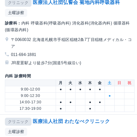
医療法人社団弘誓会 菊地内科呼吸器科
クリニック
土曜診察
診療科：
内科 呼吸器科(呼吸器内科) 消化器科(消化器内科) 循環器科
(循環器内科)
〒0060032 北海道札幌市手稲区稲穂2条7丁目稲穂メディカル・コ
ア
011-694-1881
JR星置駅より徒歩7分(国道5号線沿い)
内科 診療時間
月
火
水
木
金
土
日
祝
9:00-12:00
●
●
●
●
●
9:00-12:30
●
14:00-17:30
●
●
●
●
17:30-19:00
●
●
医療法人社団 わたなべクリニック
クリニック
土曜診察