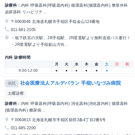
診療科：
内科 呼吸器科(呼吸器内科) 循環器科(循環器内科) 整形外科
泌尿器科 リハビリテ...
〒0060049 北海道札幌市手稲区手稲金山124番地
011-681-2105
・地下鉄宮の沢駅、JR手稲駅、JR星置駅より無料送迎バス運行 /
・JR星置駅より手稲鉱山方向...
内科 診療時間
月
火
水
木
金
土
日
祝
9:00-12:00
●
●
●
●
●
●
社会医療法人アルデバラン 手稲いなづみ病院
病院
土曜診察
診療科：
内科 呼吸器科(呼吸器内科) 消化器科(消化器内科) 循環器科
(循環器内科) 糖尿病...
〒0060813 北海道札幌市手稲区前田3条4丁目2番6号
011-685-2200