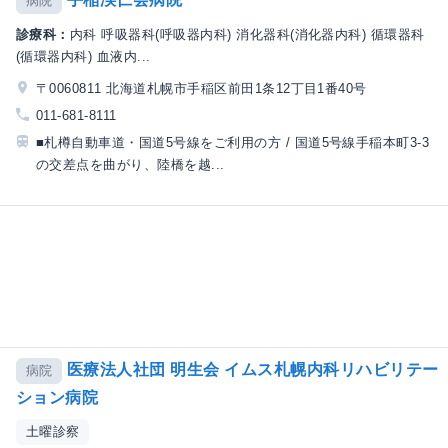
病院
診療科：
内科 呼吸器科(呼吸器内科) 消化器科(消化器内科) 循環器科
(循環器内科) 血液内...
〒0060811 北海道札幌市手稲区前田1条12丁目1番40号
011-681-8111
■札樽自動車道・国道5号線をご利用の方 / 国道5号線手稲本町3-3
の交差点を曲がり、陸橋を越...
医療法人社団 明生会 イムス札幌内科リハビリテー
病院
ション病院
土曜診察