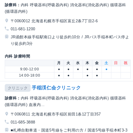
診療科：
内科 呼吸器科(呼吸器内科) 消化器科(消化器内科) 循環器科
(循環器内科)
〒0060012 北海道札幌市手稲区富丘2条7丁目2-6
011-681-1200
JR函館本線手稲駅南口より徒歩約10分 / JRバス手稲本町バス停よ
り徒歩約3分
内科 診療時間
月
火
水
木
金
土
日
祝
9:00-12:00
●
●
●
●
●
●
14:00-18:00
●
●
●
●
手稲渓仁会クリニック
クリニック
診療科：
内科 呼吸器科(呼吸器内科) 消化器科(消化器内科) 循環器科
(循環器内科) 血液内...
〒0060811 北海道札幌市手稲区前田1条12丁目357
011-685-3888
■札樽自動車道・国道5号線をご利用の方 / 国道5号線手稲本町3-3