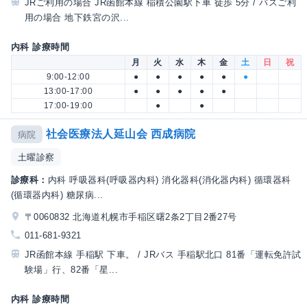
JRご利用の場合 JR函館本線 稲積公園駅下車 徒歩 5分 / バスご利
用の場合 地下鉄宮の沢...
内科 診療時間
月
火
水
木
金
土
日
祝
9:00-12:00
●
●
●
●
●
●
13:00-17:00
●
●
●
●
●
17:00-19:00
●
●
社会医療法人延山会 西成病院
病院
土曜診察
診療科：
内科 呼吸器科(呼吸器内科) 消化器科(消化器内科) 循環器科
(循環器内科) 糖尿病...
〒0060832 北海道札幌市手稲区曙2条2丁目2番27号
011-681-9321
JR函館本線 手稲駅 下車。 / JRバス 手稲駅北口 81番「運転免許試
験場」行、82番「星...
内科 診療時間