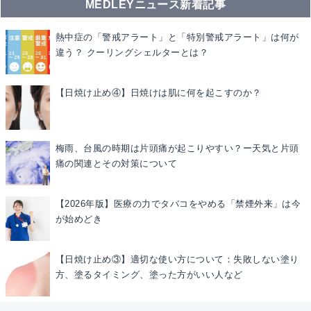
MEDLEYニュース新着記事
熱中症の「警戒アラート」と「特別警戒アラート」は何が
違う？ クーリングシェルターとは？
【日焼け止め④】日焼けは肌に何を起こすのか？
梅雨、台風の時期は片頭痛が起こりやすい？ー天気と片頭
痛の関連とその対策について
【2026年版】医療の力でタバコをやめる「禁煙外来」は今
が始めどき
【日焼け止め③】適切な使い方について：失敗しない塗り
方、塗るタイミング、塗った方がいい人など