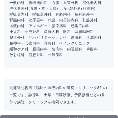
一般内科
循環器内科
心臓・血管外科
消化器内科
消化器外科(食道・胃・大腸)
消化器外科(肝胆膵)
呼吸器内科
呼吸器外科
神経内科
脳神経外科
腎臓内科
泌尿器科
代謝・内分泌内科
乳腺外科
血液内科
アレルギー・膠原病科
感染症内科
小児科
小児外科
産婦人科
眼科
耳鼻咽喉科
整形外科
リハビリテーション科
皮膚科
形成外科
精神科・心療内科
救急科
ペインクリニック
緩和ケア科
腫瘍内科
性病科
内視鏡科
麻酔科
放射線科
口腔外科
一般歯科
北海道札幌市手稲区の血液内科の病院・クリニック8件の
一覧です。診療科、土曜・日曜診療、予防接種などの条
件で病院・クリニックを検索できます。