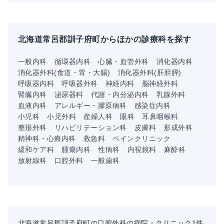
北海道常呂郡訓子府町からほかの診療科を探す
一般内科
循環器内科
心臓・血管外科
消化器内科
消化器外科(食道・胃・大腸)
消化器外科(肝胆膵)
呼吸器内科
呼吸器外科
神経内科
脳神経外科
腎臓内科
泌尿器科
代謝・内分泌内科
乳腺外科
血液内科
アレルギー・膠原病科
感染症内科
小児科
小児外科
産婦人科
眼科
耳鼻咽喉科
整形外科
リハビリテーション科
皮膚科
形成外科
精神科・心療内科
救急科
ペインクリニック
緩和ケア科
腫瘍内科
性病科
内視鏡科
麻酔科
放射線科
口腔外科
一般歯科
北海道常呂郡訓子府町の口腔外科の病院・クリニック1件