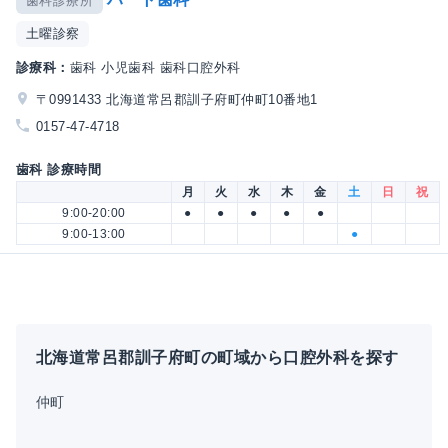
歯科診療所
土曜診察
診療科：
歯科 小児歯科 歯科口腔外科
〒0991433 北海道常呂郡訓子府町仲町10番地1
0157-47-4718
歯科 診療時間
月
火
水
木
金
土
日
祝
9:00-20:00
●
●
●
●
●
9:00-13:00
●
北海道常呂郡訓子府町の町域から口腔外科を探す
仲町