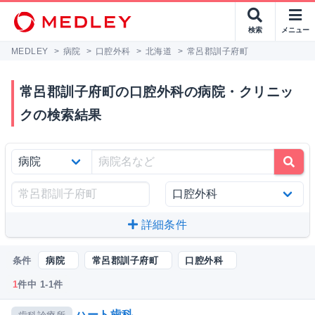
検索
メニュー
MEDLEY
>
病院
>
口腔外科
>
北海道
>
常呂郡訓子府町
常呂郡訓子府町の口腔外科の病院・クリニッ
クの検索結果
詳細条件
条件
病院
常呂郡訓子府町
口腔外科
1
件中 1-1件
ハート歯科