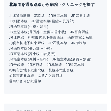
北海道を通る路線から病院・クリニックを探す
北海道新幹線
花咲線
JR日高本線
JR宗谷本線
JR釧網本線
JR函館本線(函館～長万部)
JR函館本線(小樽～旭川)
JR室蘭本線(長万部・室蘭～苫小牧)
JR富良野線
JR江差線
札幌市営地下鉄東西線
函館市電２系統
札幌市営地下鉄東豊線
JR石北本線
JR海峡線
JR函館本線(長万部～小樽)
JR室蘭本線(苫小牧～岩見沢)
JR根室本線(滝川～新得)
JR根室本線(新得～釧路)
JR千歳線
JR石勝線
JR札沼線
JR留萌本線
札幌市営地下鉄南北線
札幌市電山鼻線
函館市電５系統
ふるさと銀河線
道南いさりび鉄道線