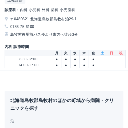
土曜診察
診療科：
内科 小児科 外科 歯科 小児歯科
〒0480621 北海道島牧郡島牧村泊29-1
0136-75-6100
島牧村役場前バス停より東方へ徒歩3分
内科 診療時間
月
火
水
木
金
土
日
祝
8:30-12:00
●
●
●
●
●
14:00-17:00
●
●
●
●
●
北海道島牧郡島牧村のほかの町域から病院・クリ
ニックを探す
泊