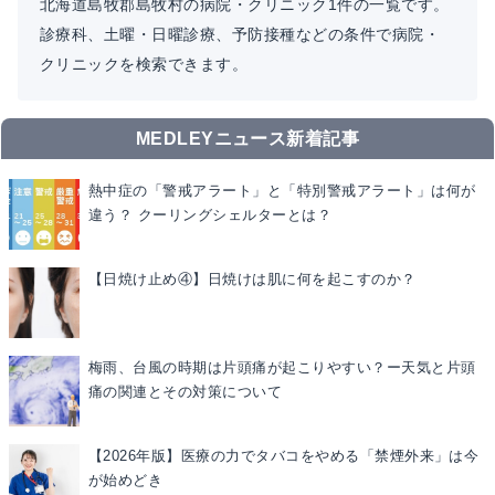
北海道島牧郡島牧村の病院・クリニック1件の一覧です。
診療科、土曜・日曜診療、予防接種などの条件で病院・
クリニックを検索できます。
MEDLEYニュース新着記事
熱中症の「警戒アラート」と「特別警戒アラート」は何が
違う？ クーリングシェルターとは？
【日焼け止め④】日焼けは肌に何を起こすのか？
梅雨、台風の時期は片頭痛が起こりやすい？ー天気と片頭
痛の関連とその対策について
【2026年版】医療の力でタバコをやめる「禁煙外来」は今
が始めどき