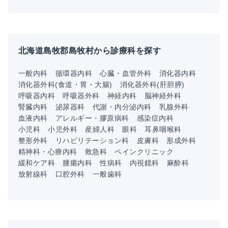
北海道島牧郡島牧村から診療科を探す
一般内科
循環器内科
心臓・血管外科
消化器内科
消化器外科(食道・胃・大腸)
消化器外科(肝胆膵)
呼吸器内科
呼吸器外科
神経内科
脳神経外科
腎臓内科
泌尿器科
代謝・内分泌内科
乳腺外科
血液内科
アレルギー・膠原病科
感染症内科
小児科
小児外科
産婦人科
眼科
耳鼻咽喉科
整形外科
リハビリテーション科
皮膚科
形成外科
精神科・心療内科
救急科
ペインクリニック
緩和ケア科
腫瘍内科
性病科
内視鏡科
麻酔科
放射線科
口腔外科
一般歯科