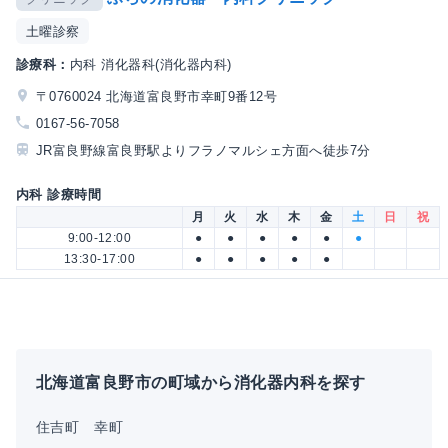
土曜診察
診療科：
内科 消化器科(消化器内科)
〒0760024 北海道富良野市幸町9番12号
0167-56-7058
JR富良野線富良野駅よりフラノマルシェ方面へ徒歩7分
内科 診療時間
月
火
水
木
金
土
日
祝
9:00-12:00
●
●
●
●
●
●
13:30-17:00
●
●
●
●
●
北海道富良野市の町域から消化器内科を探す
住吉町
幸町