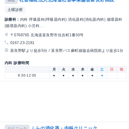
病院
土曜診察
診療科：
内科 呼吸器科(呼吸器内科) 消化器科(消化器内科) 循環器科
(循環器内科) 小児科...
〒0768765 北海道富良野市住吉町1番30号
0167-23-2181
富良野駅より徒歩5分 / 富良野バス麻町線協会病院前より徒歩1分
内科 診療時間
月
火
水
木
金
土
日
祝
8:30-12:00
●
●
●
●
●
●
ふらの消化器・内科クリニック
クリニック