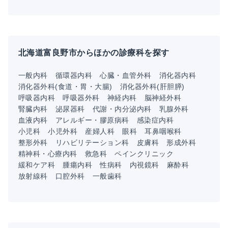
北海道富良野市からほかの診療科を探す
一般内科
循環器内科
心臓・血管外科
消化器内科
消化器外科(食道・胃・大腸)
消化器外科(肝胆膵)
呼吸器内科
呼吸器外科
神経内科
脳神経外科
腎臓内科
泌尿器科
代謝・内分泌内科
乳腺外科
血液内科
アレルギー・膠原病科
感染症内科
小児科
小児外科
産婦人科
眼科
耳鼻咽喉科
整形外科
リハビリテーション科
皮膚科
形成外科
精神科・心療内科
救急科
ペインクリニック
緩和ケア科
腫瘍内科
性病科
内視鏡科
麻酔科
放射線科
口腔外科
一般歯科