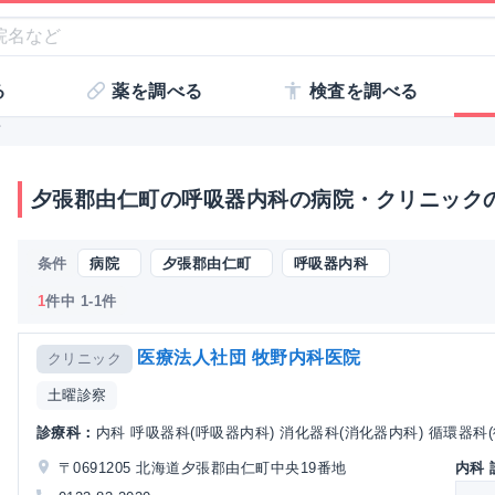
る
薬を調べる
検査を調べる
町
夕張郡由仁町の呼吸器内科の病院・クリニック
条件
病院
夕張郡由仁町
呼吸器内科
1
件中 1-1件
医療法人社団 牧野内科医院
クリニック
土曜診察
診療科：
内科 呼吸器科(呼吸器内科) 消化器科(消化器内科) 循環器科
〒0691205 北海道夕張郡由仁町中央19番地
内科