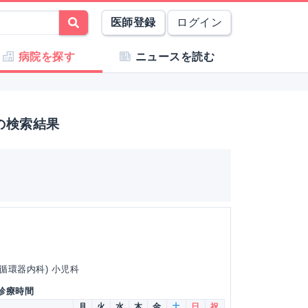
医師登録
ログイン
病院を探す
ニュースを読む
の検索結果
(循環器内科) 小児科
 診療時間
月
火
水
木
金
土
日
祝