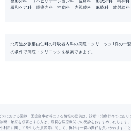
整形外科
リハビリテーション科
皮膚科
形成外科
精神科
緩和ケア科
腫瘍内科
性病科
内視鏡科
麻酔科
放射線科
北海道夕張郡由仁町の呼吸器内科の病院・クリニック1件の一
の条件で病院・クリニックを検索できます。
ビスにおける医師・医療従事者等による情報の提供は、診断・治療行為ではあり
診断・治療を必要とする方は、適切な医療機関での受診をおすすめいたします
や利用に関して発生した損害等に関して、弊社は一切の責任を負いかねますこ