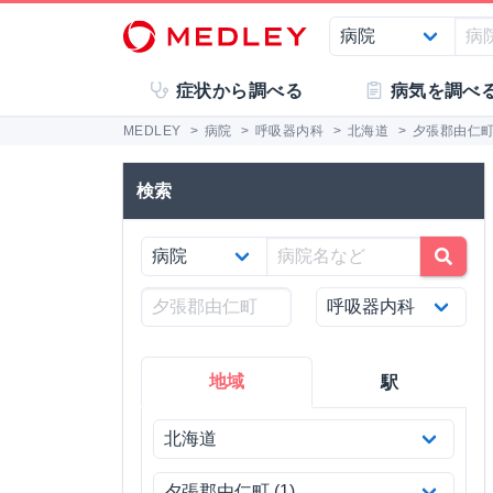
症状から調べる
病気を調べ
MEDLEY
>
病院
>
呼吸器内科
>
北海道
>
夕張郡由仁
検索
地域
駅