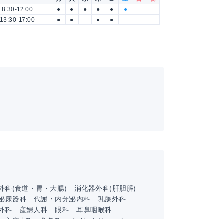
8:30-12:00
●
●
●
●
●
●
13:30-17:00
●
●
●
●
外科(食道・胃・大腸)
消化器外科(肝胆膵)
泌尿器科
代謝・内分泌内科
乳腺外科
外科
産婦人科
眼科
耳鼻咽喉科