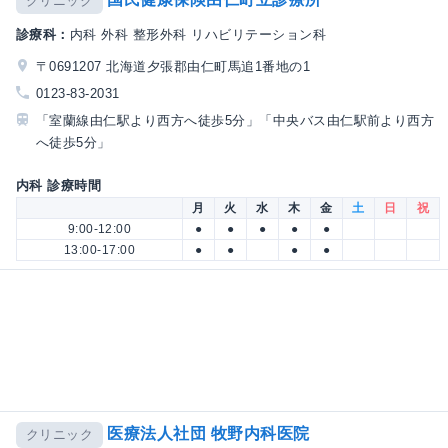
クリニック
診療科：
内科 外科 整形外科 リハビリテーション科
〒0691207 北海道夕張郡由仁町馬追1番地の1
0123-83-2031
「室蘭線由仁駅より西方へ徒歩5分」「中央バス由仁駅前より西方
へ徒歩5分」
内科 診療時間
月
火
水
木
金
土
日
祝
9:00-12:00
●
●
●
●
●
13:00-17:00
●
●
●
●
医療法人社団 牧野内科医院
クリニック