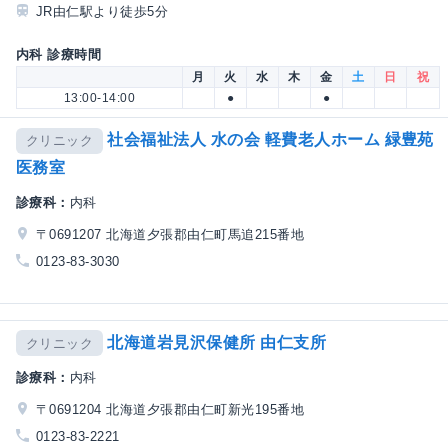
JR由仁駅より徒歩5分
内科 診療時間
月
火
水
木
金
土
日
祝
13:00-14:00
●
●
社会福祉法人 水の会 軽費老人ホーム 緑豊苑
クリニック
医務室
診療科：
内科
〒0691207 北海道夕張郡由仁町馬追215番地
0123-83-3030
北海道岩見沢保健所 由仁支所
クリニック
診療科：
内科
〒0691204 北海道夕張郡由仁町新光195番地
0123-83-2221