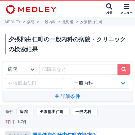
検索
メニュー
MEDLEY
>
病院
>
一般内科
>
北海道
>
夕張郡由仁町
夕張郡由仁町の一般内科の病院・クリニック
の検索結果
詳細条件
条件
病院
夕張郡由仁町
一般内科
7
件中 1-7件
国民健康保険由仁町立診療所