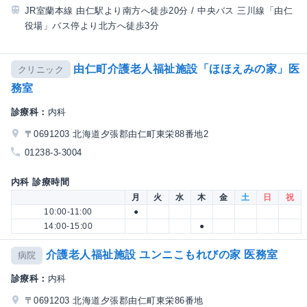
JR室蘭本線 由仁駅より南方へ徒歩20分 / 中央バス 三川線「由仁
役場」バス停より北方へ徒歩3分
由仁町介護老人福祉施設「ほほえみの家」医
クリニック
務室
診療科：
内科
〒0691203 北海道夕張郡由仁町東栄88番地2
01238-3-3004
内科 診療時間
月
火
水
木
金
土
日
祝
10:00-11:00
●
14:00-15:00
●
介護老人福祉施設 ユンニこもれびの家 医務室
病院
診療科：
内科
〒0691203 北海道夕張郡由仁町東栄86番地