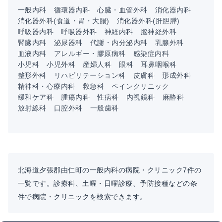
一般内科
循環器内科
心臓・血管外科
消化器内科
消化器外科(食道・胃・大腸)
消化器外科(肝胆膵)
呼吸器内科
呼吸器外科
神経内科
脳神経外科
腎臓内科
泌尿器科
代謝・内分泌内科
乳腺外科
血液内科
アレルギー・膠原病科
感染症内科
小児科
小児外科
産婦人科
眼科
耳鼻咽喉科
整形外科
リハビリテーション科
皮膚科
形成外科
精神科・心療内科
救急科
ペインクリニック
緩和ケア科
腫瘍内科
性病科
内視鏡科
麻酔科
放射線科
口腔外科
一般歯科
北海道夕張郡由仁町の一般内科の病院・クリニック7件の
一覧です。診療科、土曜・日曜診療、予防接種などの条
件で病院・クリニックを検索できます。