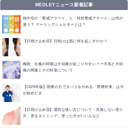
MEDLEYニュース新着記事
熱中症の「警戒アラート」と「特別警戒アラート」は何が
違う？ クーリングシェルターとは？
【日焼け止め④】日焼けは肌に何を起こすのか？
梅雨、台風の時期は片頭痛が起こりやすい？ー天気と片頭
痛の関連とその対策について
【2026年版】医療の力でタバコをやめる「禁煙外来」は今
が始めどき
【日焼け止め③】適切な使い方について：失敗しない塗り
方、塗るタイミング、塗った方がいい人など