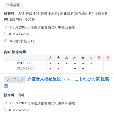
土曜診察
診療科：
内科 呼吸器科(呼吸器内科) 消化器科(消化器内科) 循環器科
(循環器内科) 小児科
〒0691205 北海道夕張郡由仁町中央19番地
0123-83-2020
JR由仁駅徒歩1分
内科 診療時間
月
火
水
木
金
土
日
祝
8:30-12:00
●
●
●
●
●
●
13:30-17:00
●
●
●
●
介護老人福祉施設 ユンニこもれびの家 医務
クリニック
室
診療科：
内科
〒0691203 北海道夕張郡由仁町東栄86番地
0123-82-2222