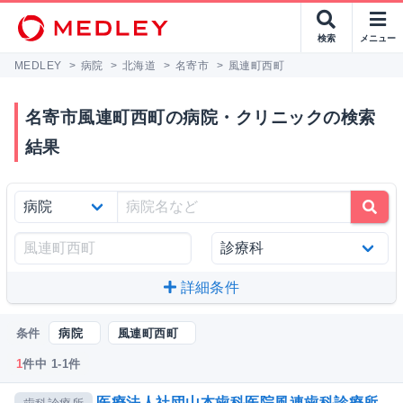
検索
メニュー
MEDLEY
>
病院
>
北海道
>
名寄市
>
風連町西町
名寄市風連町西町の病院・クリニックの検索
結果
詳細条件
条件
病院
風連町西町
1
件中 1-1件
医療法人社団山本歯科医院風連歯科診療所