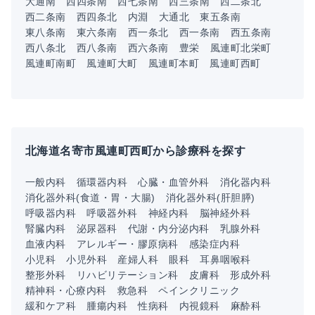
大通南
西四条南
西七条南
西三条南
西二条北
西二条南
西四条北
内淵
大通北
東五条南
東八条南
東六条南
西一条北
西一条南
西五条南
西八条北
西八条南
西六条南
豊栄
風連町北栄町
風連町南町
風連町大町
風連町本町
風連町西町
北海道名寄市風連町西町から診療科を探す
一般内科
循環器内科
心臓・血管外科
消化器内科
消化器外科(食道・胃・大腸)
消化器外科(肝胆膵)
呼吸器内科
呼吸器外科
神経内科
脳神経外科
腎臓内科
泌尿器科
代謝・内分泌内科
乳腺外科
血液内科
アレルギー・膠原病科
感染症内科
小児科
小児外科
産婦人科
眼科
耳鼻咽喉科
整形外科
リハビリテーション科
皮膚科
形成外科
精神科・心療内科
救急科
ペインクリニック
緩和ケア科
腫瘍内科
性病科
内視鏡科
麻酔科