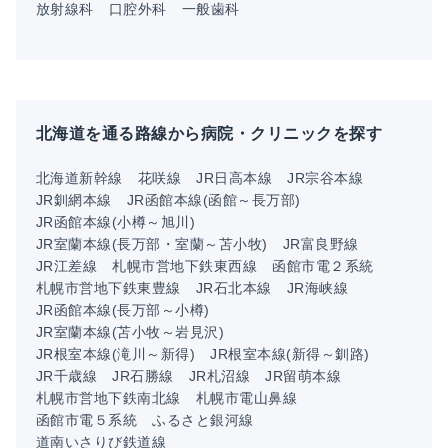
放射線科
口腔外科
一般歯科
北海道を通る路線から病院・クリニックを探す
北海道新幹線
花咲線
JR日高本線
JR宗谷本線
JR釧網本線
JR函館本線(函館～長万部)
JR函館本線(小樽～旭川)
JR室蘭本線(長万部・室蘭～苫小牧)
JR富良野線
JR江差線
札幌市営地下鉄東西線
函館市電２系統
札幌市営地下鉄東豊線
JR石北本線
JR海峡線
JR函館本線(長万部～小樽)
JR室蘭本線(苫小牧～岩見沢)
JR根室本線(滝川～新得)
JR根室本線(新得～釧路)
JR千歳線
JR石勝線
JR札沼線
JR留萌本線
札幌市営地下鉄南北線
札幌市電山鼻線
函館市電５系統
ふるさと銀河線
道南いさりび鉄道線