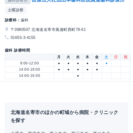
歯科診療所
土曜診察
診療科：
歯科
〒0980507 北海道名寄市風連町西町78-61
01655-3-4155
歯科 診療時間
月
火
水
木
金
土
日
祝
9:00-12:00
●
●
●
●
●
●
14:00-19:00
●
●
●
●
●
14:00-16:00
●
北海道名寄市のほかの町域から病院・クリニック
を探す